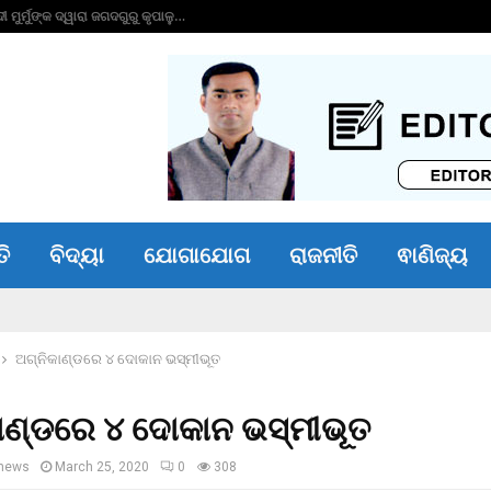
ଆଖି ବୁଜିଲେ ‘ଗଜନୀ’
ତି
ବିଦ୍ୟା
ଯୋଗାଯୋଗ
ରାଜନୀତି
ଵାଣିଜ୍ୟ
ଅଗ୍ନିକାଣ୍ଡରେ ୪ ଦୋକାନ ଭସ୍ମୀଭୂତ
ାଣ୍ଡରେ ୪ ଦୋକାନ ଭସ୍ମୀଭୂତ
news
March 25, 2020
0
308