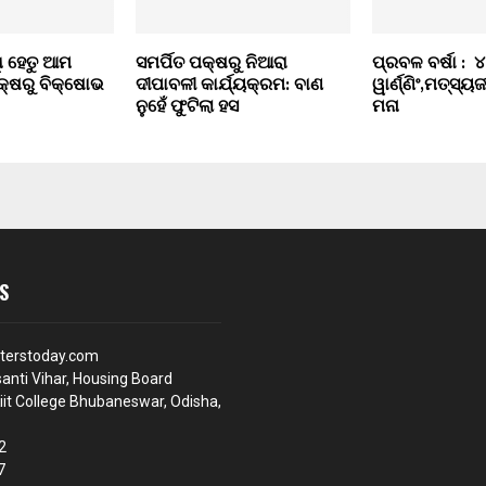
ଧି ହେତୁ ଆମ
ସମର୍ପିତ ପକ୍ଷରୁ ନିଆରା
ପ୍ରବଳ ବର୍ଷା : ୪ 
ପକ୍ଷରୁ ବିକ୍ଷୋଭ
ଦୀପାବଳୀ କାର୍ଯ୍ୟକ୍ରମ: ବାଣ
ୱାର୍ଣ୍ଣିଂ,ମତ୍ସ୍ୟ
ନୁହେଁ ଫୁଟିଲା ହସ
ମନା
S
terstoday.com
anti Vihar, Housing Board
iit College Bhubaneswar, Odisha,
2
7