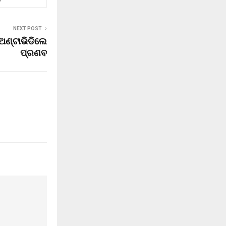
NEXT POST
 ଅଣ୍ଟାଭିଡିଲେ
ପ୍ରଣବ