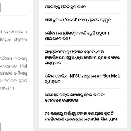
ମହିଳାଙ୍କୁ ମିଳିବ ସୁନା କଏନ
ଆଖି ବୁଜିଲେ ‘ଗଜନୀ’ ଫେମ୍ ପ୍ରଦୀପ ରାୱତ
ଂସ ହୋଇଯାଇଛି ।
ଗୌତମ ଗମ୍ଭୀରଙ୍କ ପାଇଁ ବଢୁଛି ଅଡୁଆ ।
ଯାଇପାରେ ପଦ !
ୋଇଥିବା ଅନୁମାନ
ରାଷ୍ଟ୍ରପତିଙ୍କୁ ଓଡ଼ିଶାର ହସ୍ତତନ୍ତ ଓ
ହସ୍ତଶିଳ୍ପର ସ୍ୱତନ୍ତ୍ର ଉପହାର ପ୍ରଦାନ କଲେ
 କୌଣସି କାରଣରୁ
ରାଜ୍ୟପାଳ
ଦୋକାନରେ ନିଆଁ
ଦମକଳ ବାହିନୀକୁ
ଓଡ଼ିଶା ପୋଲିସ–NFSU ମଧ୍ୟରେ ୫ ବର୍ଷିଆ MoU
େ ଅଗ୍ନିକାଣ୍ଡର
ସ୍ୱାକ୍ଷର
ଯାଉଛି ।
ଶେଖ ହାସିନାଙ୍କ ଭାଷଣକୁ ନେଇ ଭାରତ-
ବାଂଲାଦେଶ ଟଣାଓଟରା
୯୬ ଲକ୍ଷରୁ ଊର୍ଦ୍ଧ୍ୱ ଟଙ୍କା ବ୍ୟୟରେ ଦୁଇଟି
ଜନହିତକାରୀ ପ୍ରକଳ୍ପର ଲୋକାର୍ପଣ ଶିଳାନ୍ୟାସ