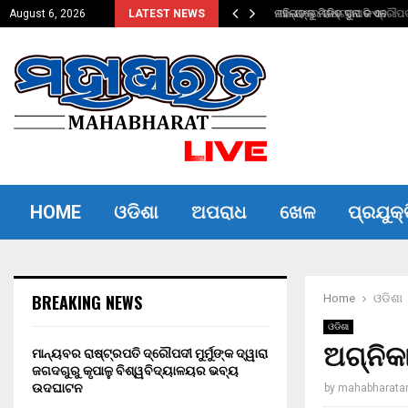
୍ୱାରା ଜଗଦଗୁରୁ କୃପାଳୁ…
ମହିଳାଙ୍କୁ ମିଳିବ ସୁନା କଏନ
August 6, 2026
LATEST NEWS
HOME
ଓଡିଶା
ଅପରାଧ
ଖେଳ
ପ୍ରଯୁକ୍
BREAKING NEWS
Home
ଓଡିଶା
ଓଡିଶା
ଅଗ୍ନିକ
ମାନ୍ୟବର ରାଷ୍ଟ୍ରପତି ଦ୍ରୌପଦୀ ମୁର୍ମୁଙ୍କ ଦ୍ୱାରା
ଜଗଦଗୁରୁ କୃପାଳୁ ବିଶ୍ୱବିଦ୍ୟାଳୟର ଭବ୍ୟ
ଉଦଘାଟନ
by
mahabharata