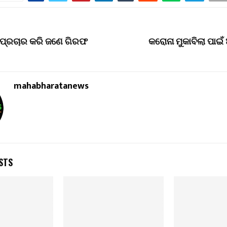
 ପ୍ରଚାର କରି ଜଣେ ଗିରଫ
କରୋନା ମୁକାବିଲା ପାଇଁ
mahabharatanews
STS