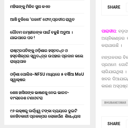
ମହିଳାଙ୍କୁ ମିଳିବ ସୁନା କଏନ
SHARE
ଆଖି ବୁଜିଲେ ‘ଗଜନୀ’ ଫେମ୍ ପ୍ରଦୀପ ରାୱତ
ପାରାଦୀପ:
ବଡ଼ପଡି
ଗୌତମ ଗମ୍ଭୀରଙ୍କ ପାଇଁ ବଢୁଛି ଅଡୁଆ ।
ଯାଇପାରେ ପଦ !
ଅଗ୍ନିକାଣ୍ଡର 
କରାଯାଉଛି ।
ରାଷ୍ଟ୍ରପତିଙ୍କୁ ଓଡ଼ିଶାର ହସ୍ତତନ୍ତ ଓ
ହସ୍ତଶିଳ୍ପର ସ୍ୱତନ୍ତ୍ର ଉପହାର ପ୍ରଦାନ କଲେ
ମଙ୍ଗଳବାର ବିଳ
ରାଜ୍ୟପାଳ
ପ୍ରଥମେ ଗୋଟି
ଲାଗିଯାଇଥିଲା 
ଓଡ଼ିଶା ପୋଲିସ–NFSU ମଧ୍ୟରେ ୫ ବର୍ଷିଆ MoU
ଖବର ଦିଆଯାଇଥି
ସ୍ୱାକ୍ଷର
କାରଣ ଅସ୍ପଷ୍ଟ
ଶେଖ ହାସିନାଙ୍କ ଭାଷଣକୁ ନେଇ ଭାରତ-
ବାଂଲାଦେଶ ଟଣାଓଟରା
BHUBANESWAR
୯୬ ଲକ୍ଷରୁ ଊର୍ଦ୍ଧ୍ୱ ଟଙ୍କା ବ୍ୟୟରେ ଦୁଇଟି
ଜନହିତକାରୀ ପ୍ରକଳ୍ପର ଲୋକାର୍ପଣ ଶିଳାନ୍ୟାସ
SHARE