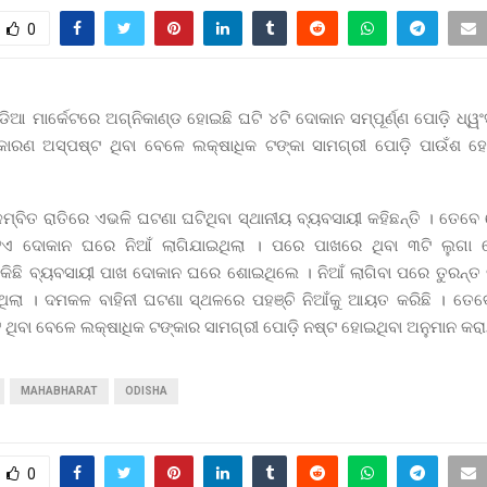
0
ଆ ମାର୍କେଟରେ ଅଗ୍ନିକାଣ୍ଡ ହୋଇଛି ଘଟି ୪ଟି ଦୋକାନ ସମ୍ପୂର୍ଣ୍ଣ ପୋଡ଼ି ଧ୍ୱ
କାରଣ ଅସ୍ପଷ୍ଟ ଥିବା ବେଳେ ଲକ୍ଷାଧିକ ଟଙ୍କା ସାମଗ୍ରୀ ପୋଡ଼ି ପାଉଁଶ ହ
ମ୍ବିତ ରାତିରେ ଏଭଳି ଘଟଣା ଘଟିଥିବା ସ୍ଥାନୀୟ ବ୍ୟବସାୟୀ କହିଛନ୍ତି । ତେବେ
ଏ ଦୋକାନ ଘରେ ନିଆଁ ଲାଗିଯାଇଥିଲା । ପରେ ପାଖରେ ଥିବା ୩ଟି ଲୁଗା 
। କିଛି ବ୍ୟବସାୟୀ ପାଖ ଦୋକାନ ଘରେ ଶୋଇଥିଲେ । ନିଆଁ ଲାଗିବା ପରେ ତୁରନ୍ତ 
ଲା । ଦମକଳ ବାହିନୀ ଘଟଣା ସ୍ଥଳରେ ପହଞ୍ଚି ନିଆଁକୁ ଆୟତ କରିଛି । ତେବ
 ଥିବା ବେଳେ ଲକ୍ଷାଧିକ ଟଙ୍କାର ସାମଗ୍ରୀ ପୋଡ଼ି ନଷ୍ଟ ହୋଇଥିବା ଅନୁମାନ କରା
MAHABHARAT
ODISHA
0