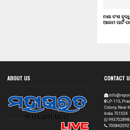
ମଶା ବଂଶ ବୃଦ୍
ଆଦାମ ପାର୍ଟି 
ABOUT US
CONTACT U
info@repor
LP-115, Pras
Colony, Near K
India 751024
993702898
700842092