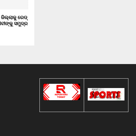
ଜିଲ୍ଲାକୁ ରେଡ୍‌
ଜୀବୀଙ୍କୁ ସମୁଦ୍ର