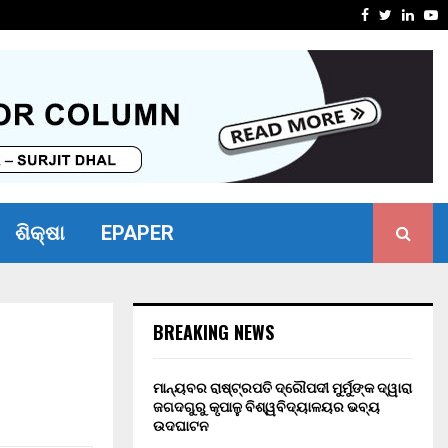
 ଫେମ୍ ପ୍ରଦୀପ ରାୱତ
ଗୌତମ ଗମ୍
Facebook
Twitter
Linke
Y
ଶିକ୍ଷା
EPAPER
BREAKING NEWS
ମାନ୍ୟବର ରାଷ୍ଟ୍ରପତି ଦ୍ରୌପଦୀ ମୁର୍ମୁଙ୍କ ଦ୍ୱାରା
ଜଗଦଗୁରୁ କୃପାଳୁ ବିଶ୍ୱବିଦ୍ୟାଳୟର ଭବ୍ୟ
ଉଦଘାଟନ