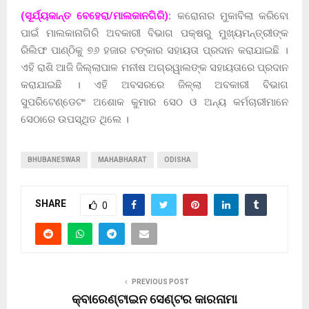
(ସୂର୍ଯ୍ୟକାନ୍ତ ବେହେରା/ମାଲକାନଗିରି):
କରୋନାର ମୁକାବିଲା କରିବାେ
ପାଇଁ ମାଲକାନାଗିରି ଅବକାରୀ ବିଭାଗ ପକ୍ଷରୁ ମୁଖ୍ୟମନ୍ତ୍ରୀଙ୍କ
ରିଲିଫ ପାଣ୍ଠିକୁ ୭୬ ହଜାର ଟଙ୍କାର ସହାୟତା ପ୍ରଦାନ କରାଯାଇଛି ।
ଏହି ରାଶି ଆଜି ଜିଲ୍ଲାପାଳ ମନୀଷ ଅଗ୍ରୱାଲଙ୍କ ସହାୟତାରେ ପ୍ରଦାନ
କରାଯାଇଛି । ଏହି ଅବସରରେ ଜିଳ୍ଲା ଅବକାରୀ ବିଭାଗ
ସୁପରିଟେଣ୍ଡେଟଂ ଅଶୋକ କୁମାର ସେଠ ଓ ଅନ୍ୟ କର୍ମଚାରୀମାନେ
ସେଠାରେ ଉପସ୍ଥିତ ଥିଲେ ।
BHUBANESWAR
MAHABHARAT
ODISHA
SHARE
0
PREVIOUS POST
କ୍ବାରେଣ୍ଟାଇନ ସେଣ୍ଟର କାରନାମା