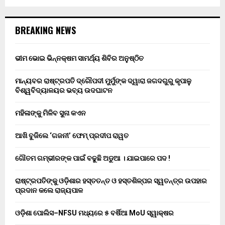
BREAKING NEWS
ଭୀମ ଭୋଇ ଭିନ୍ନକ୍ଷମ ସାମର୍ଥ୍ୟ ଶିବିର ଅନୁଷ୍ଠିତ
ମାନ୍ୟବର ରାଷ୍ଟ୍ରପତି ଦ୍ରୌପଦୀ ମୁର୍ମୁଙ୍କ ଦ୍ୱାରା ଜଗଦଗୁରୁ କୃପାଳୁ
ବିଶ୍ୱବିଦ୍ୟାଳୟର ଭବ୍ୟ ଉଦଘାଟନ
ମହିଳାଙ୍କୁ ମିଳିବ ସୁନା କଏନ
ଆଖି ବୁଜିଲେ ‘ଗଜନୀ’ ଫେମ୍ ପ୍ରଦୀପ ରାୱତ
ଗୌତମ ଗମ୍ଭୀରଙ୍କ ପାଇଁ ବଢୁଛି ଅଡୁଆ । ଯାଇପାରେ ପଦ !
ରାଷ୍ଟ୍ରପତିଙ୍କୁ ଓଡ଼ିଶାର ହସ୍ତତନ୍ତ ଓ ହସ୍ତଶିଳ୍ପର ସ୍ୱତନ୍ତ୍ର ଉପହାର
ପ୍ରଦାନ କଲେ ରାଜ୍ୟପାଳ
ଓଡ଼ିଶା ପୋଲିସ–NFSU ମଧ୍ୟରେ ୫ ବର୍ଷିଆ MoU ସ୍ୱାକ୍ଷର