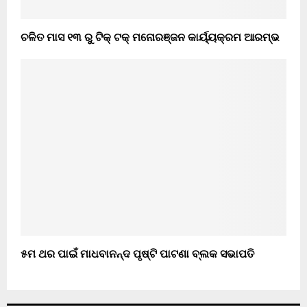
ଚଳିତ ମାସ ୧୩ ରୁ ଟିକ୍ ଟକ୍ ମନୋରଞ୍ଜନ କାର୍ୟ୍ୟକ୍ରମ ଆରମ୍ଭ
୫ମ ଥର ପାଇଁ ମାଧବାନନ୍ଦ ପୃଷ୍ଟି ପାଟଣା ବ୍ଲକ ସଭାପତି