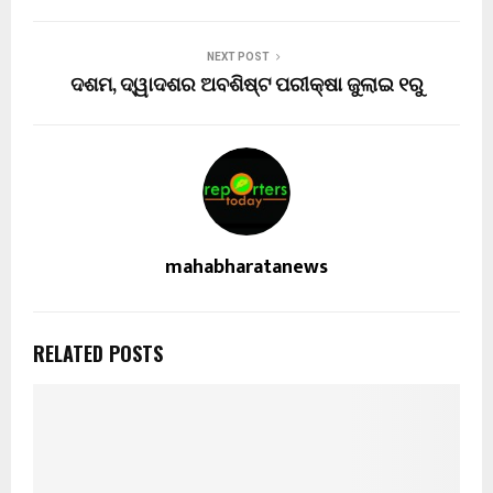
NEXT POST
ଦଶମ, ଦ୍ୱାଦଶର ଅବଶିଷ୍ଟ ପରୀକ୍ଷା ଜୁଲାଇ ୧ରୁ
mahabharatanews
RELATED POSTS