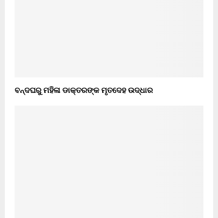
ବନ୍ଦଘରୁ ମହିଳା ଡାକ୍ତରଙ୍କ ମୃତଦେହ ଉଦ୍ଧାର