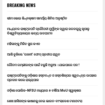
BREAKING NEWS
ଭୀମ ଭୋଇ ଭିନ୍ନକ୍ଷମ ସାମର୍ଥ୍ୟ ଶିବିର ଅନୁଷ୍ଠିତ
ମାନ୍ୟବର ରାଷ୍ଟ୍ରପତି ଦ୍ରୌପଦୀ ମୁର୍ମୁଙ୍କ ଦ୍ୱାରା ଜଗଦଗୁରୁ କୃପାଳୁ
ବିଶ୍ୱବିଦ୍ୟାଳୟର ଭବ୍ୟ ଉଦଘାଟନ
ମହିଳାଙ୍କୁ ମିଳିବ ସୁନା କଏନ
ଆଖି ବୁଜିଲେ ‘ଗଜନୀ’ ଫେମ୍ ପ୍ରଦୀପ ରାୱତ
ଗୌତମ ଗମ୍ଭୀରଙ୍କ ପାଇଁ ବଢୁଛି ଅଡୁଆ । ଯାଇପାରେ ପଦ !
ରାଷ୍ଟ୍ରପତିଙ୍କୁ ଓଡ଼ିଶାର ହସ୍ତତନ୍ତ ଓ ହସ୍ତଶିଳ୍ପର ସ୍ୱତନ୍ତ୍ର ଉପହାର
ପ୍ରଦାନ କଲେ ରାଜ୍ୟପାଳ
ଓଡ଼ିଶା ପୋଲିସ–NFSU ମଧ୍ୟରେ ୫ ବର୍ଷିଆ MoU ସ୍ୱାକ୍ଷର
ଶେଖ ହାସିନାଙ୍କ ଭାଷଣକୁ ନେଇ ଭାରତ-ବାଂଲାଦେଶ ଟଣାଓଟରା