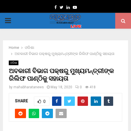
Facebook
Twitter
Linkedin
Youtube
PRIMARY
MENU
Home
ଓଡିଶା
ଅବକାରୀ ବିଭାଗ ପକ୍ଷରୁ ମୁଖ୍ୟମନ୍ତ୍ରୀଙ୍କ ରିଲିଫ ପାଣ୍ଠିକୁ ସହାୟତା
ଓଡିଶା
ଅବକାରୀ ବିଭାଗ ପକ୍ଷରୁ ମୁଖ୍ୟମନ୍ତ୍ରୀଙ୍କ
ରିଲିଫ ପାଣ୍ଠିକୁ ସହାୟତା
by
mahabharatanews
May 18, 2020
0
418
SHARE
0