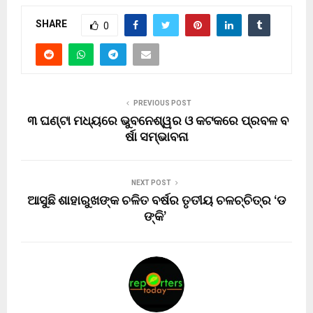
SHARE
0
PREVIOUS POST
୩ ଘଣ୍ଟା ମଧ୍ୟରେ ଭୁବନେଶ୍ୱର ଓ କଟକରେ ପ୍ରବଳ ବ
ର୍ଷା ସମ୍ଭାବନା
NEXT POST
ଆସୁଛି ଶାହାରୁଖଙ୍କ ଚଳିତ ବର୍ଷର ତୃତୀୟ ଚଳଚ୍ଚିତ୍ର ‘ଡ
ଙ୍କି’