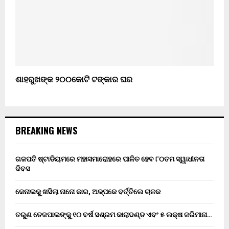
ଶାହରୁଖଙ୍କ ୨୦୦କୋଟି ଟଙ୍କାର ଘର
BREAKING NEWS
ଗଜପତି ଷ୍ଟାଡିୟମରେ ମହାସମାରୋହରେ ପାଳିତ ହେବ ୮୦ତମ ସ୍ୱାଧୀନତା
ଦିବସ
କେନାଲକୁ ଖସିଲା ନାନୋ କାର, ଅଳ୍ପକେ ବର୍ତ୍ତିଲେ ଚାଳକ
ତରୁଣ ତେଜପାଲଙ୍କୁ ୧୦ ବର୍ଷ ସଶ୍ରମ କାରାଦଣ୍ଡ ଏବଂ ₹୫ ଲକ୍ଷ ଜରିମାନା…