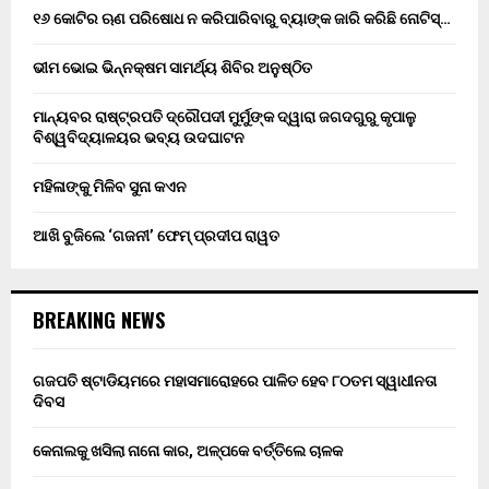
୧୬ କୋଟିର ଋଣ ପରିଷୋଧ ନ କରିପାରିବାରୁ ବ୍ୟାଙ୍କ ଜାରି କରିଛି ନୋଟିସ୍…
ଭୀମ ଭୋଇ ଭିନ୍ନକ୍ଷମ ସାମର୍ଥ୍ୟ ଶିବିର ଅନୁଷ୍ଠିତ
ମାନ୍ୟବର ରାଷ୍ଟ୍ରପତି ଦ୍ରୌପଦୀ ମୁର୍ମୁଙ୍କ ଦ୍ୱାରା ଜଗଦଗୁରୁ କୃପାଳୁ
ବିଶ୍ୱବିଦ୍ୟାଳୟର ଭବ୍ୟ ଉଦଘାଟନ
ମହିଳାଙ୍କୁ ମିଳିବ ସୁନା କଏନ
ଆଖି ବୁଜିଲେ ‘ଗଜନୀ’ ଫେମ୍ ପ୍ରଦୀପ ରାୱତ
BREAKING NEWS
ଗଜପତି ଷ୍ଟାଡିୟମରେ ମହାସମାରୋହରେ ପାଳିତ ହେବ ୮୦ତମ ସ୍ୱାଧୀନତା
ଦିବସ
କେନାଲକୁ ଖସିଲା ନାନୋ କାର, ଅଳ୍ପକେ ବର୍ତ୍ତିଲେ ଚାଳକ