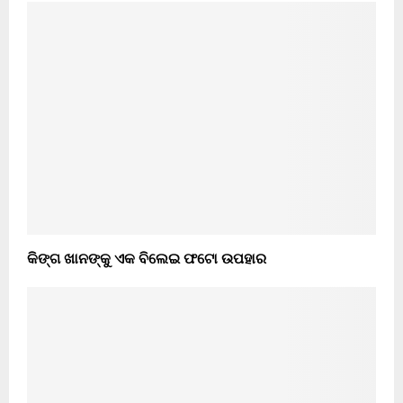
କିଙ୍ଗ ଖାନଙ୍କୁ ଏକ ବିଲେଇ ଫଟୋ ଉପହାର