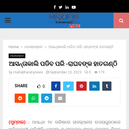
Facebook
Twitter
Linkedin
Youtube
PRIMARY
MENU
Home
ମନୋରଞ୍ଜନ
ଆସନ୍ତାକାଲି ପଡିବ ପରି -ରାଘବଙ୍କ ହାତଗଣ୍ଠି
ମନୋରଞ୍ଜନ
ଆସନ୍ତାକାଲି ପଡିବ ପରି -ରାଘବଙ୍କ ହାତଗଣ୍ଠି
by
mahabharatanews
September 23, 2023
0
179
SHARE
0
(ମୁମ୍ବାଇ) :
ଆସନ୍ତା ୨୪ ତାରିଖରେ ରାଜସ୍ଥାନର ଉଦୟପୁରଠାରେ