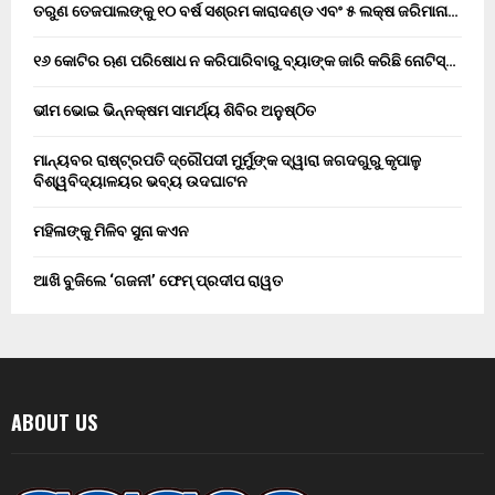
ତରୁଣ ତେଜପାଲଙ୍କୁ ୧୦ ବର୍ଷ ସଶ୍ରମ କାରାଦଣ୍ଡ ଏବଂ ₹୫ ଲକ୍ଷ ଜରିମାନା…
୧୬ କୋଟିର ଋଣ ପରିଷୋଧ ନ କରିପାରିବାରୁ ବ୍ୟାଙ୍କ ଜାରି କରିଛି ନୋଟିସ୍…
ଭୀମ ଭୋଇ ଭିନ୍ନକ୍ଷମ ସାମର୍ଥ୍ୟ ଶିବିର ଅନୁଷ୍ଠିତ
ମାନ୍ୟବର ରାଷ୍ଟ୍ରପତି ଦ୍ରୌପଦୀ ମୁର୍ମୁଙ୍କ ଦ୍ୱାରା ଜଗଦଗୁରୁ କୃପାଳୁ
ବିଶ୍ୱବିଦ୍ୟାଳୟର ଭବ୍ୟ ଉଦଘାଟନ
ମହିଳାଙ୍କୁ ମିଳିବ ସୁନା କଏନ
ଆଖି ବୁଜିଲେ ‘ଗଜନୀ’ ଫେମ୍ ପ୍ରଦୀପ ରାୱତ
ABOUT US