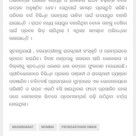
ଅଭିନେତ୍ରୀ ପରିଣୀତି ଚୋପ୍ରା ଓ ରାଜନେତା ରାଘବ ଚଢ଼ାଙ୍କ ବିବାହ
ଉତ୍ସବ ଅନୁଷ୍ଠିତ ହେବ। ସେଥିପାଇଁ ସମସ୍ତ ପ୍ରସ୍ତୁତି ସରିଛି।
ପରିବାର ବର୍ଗ ବିଭିନ୍ନ ପରମ୍ପରା ପାଳିବା ପାଇଁ ଉଦୟପୁର ବାହାରି
ଯାଇଛନ୍ତି । ରାଘବ ମଧ୍ୟ ଜୟପୁର ବାହାରିଥିବା ବେଳେ ତାଙ୍କୁ ଦେଖିବା
ପାଇଁ ପ୍ରବଳ ଭିଡ଼ ଲାଗିଥିଲା l ଏଥିସହ ସମସ୍ତେ ଅଭିନନ୍ଦନ
ଜଣାଇଛନ୍ତି ।
ସୂଚନାନୁଯାୟୀ , ବରଯାତ୍ରୀଙ୍କୁ ରାଜସ୍ଥାନୀ ସଂସ୍କୃତି ଓ ପରମ୍ପରାରେ
ସ୍ବାଗତ କରାଯିବ। ବିବାହ ମଣ୍ଡପକୁ ସଜାଇବା ଲାଗି କୋଲକାତା ଓ
ଦିଲ୍ଲୀରୁ ସ୍ବତନ୍ତ୍ର ଧରଣର ଧଳା ରଙ୍ଗର ଫୁଲମାନ ମଗାଯାଇଛି।
ପ୍ରୀତିଭୋଜନରେ ବିଭିନ୍ନ ପ୍ରକାର ପଞ୍ଜାବୀ ଓ ରାଜସ୍ଥାନୀ ବ୍ୟଞ୍ଜନ
ପରଷାଯିବ। ଚଳିତବର୍ଷ ପ୍ରାରମ୍ଭରେ ମୁମ୍ବାଇର ଏକ ଭୋଜନାଳୟରେ
ପରିଣୀତି ଓ ରାଘବ ଏକାଠି ବସି ଖାଉଥିବାର ଫଟୋ ପ୍ରସାରିତ ହେଲା
ପରେ ସେମାନଙ୍କ ଭିତରେ ପ୍ରେମସମ୍ପର୍କ ଗଢ଼ି ଉଠିଥିବା ଚର୍ଚ୍ଚା
ହୋଇଥିଲା।
MAHABHARAT
MUMBAI
PRIYADARSHANI SWAIN