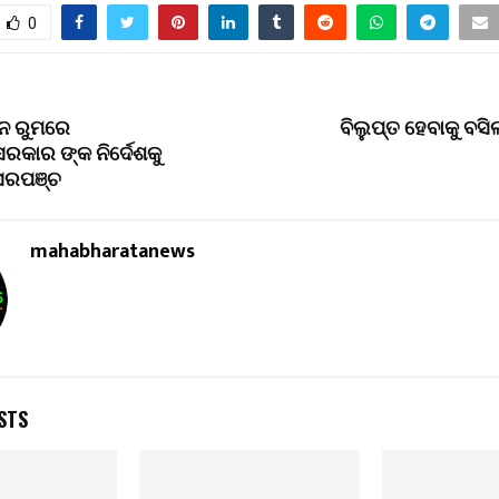
0
ଇନ ରୁମରେ
ବିଲୁପ୍ତ ହେବାକୁ ବସି
ରକାର ଙ୍କ ନିର୍ଦେଶକୁ
ି ସରପଞ୍ଚ
mahabharatanews
STS