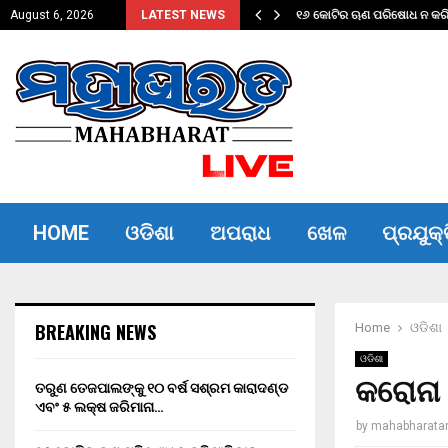
ଦଣ୍ଡ ଏବଂ…
୧୬ କୋଟିର ଋଣ ପରିଷୋଧ ନ କରିପ
August 6, 2026
LATEST NEWS
HOME
ଓଡିଶା
ଅପରାଧ
ଖେଳ
ପ୍ରଯୁକ୍
BREAKING NEWS
Home
ଓଡିଶା
ଓଡିଶା
କରୋନା 
ତରୁଣ ତେଜପାଲଙ୍କୁ ୧୦ ବର୍ଷ ସଶ୍ରମ କାରାଦଣ୍ଡ
ଏବଂ ₹୫ ଲକ୍ଷ ଜରିମାନା…
by
mahabharata