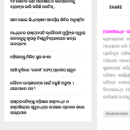
୧୬ କୋଟିର ଋଣ ପରିଷୋଧ ନ କରିପାରିବାରୁ
ବ୍ୟାଙ୍କ ଜାରି କରିଛି ନୋଟିସ୍…
SHARE
ଭୀମ ଭୋଇ ଭିନ୍ନକ୍ଷମ ସାମର୍ଥ୍ୟ ଶିବିର ଅନୁଷ୍ଠିତ
(ରଜନୀକାନ୍ତ ପାତ
ମାନ୍ୟବର ରାଷ୍ଟ୍ରପତି ଦ୍ରୌପଦୀ ମୁର୍ମୁଙ୍କ ଦ୍ୱାରା
ଜଗଦଗୁରୁ କୃପାଳୁ ବିଶ୍ୱବିଦ୍ୟାଳୟର ଭବ୍ୟ
ଭ୍ରାମ୍ୟମାଣ ର
ଉଦଘାଟନ
ଆୟୋଜନ କରି ରକ
ପ୍ରତିକୂଳ ପରି
ମହିଳାଙ୍କୁ ମିଳିବ ସୁନା କଏନ
ଅଭିଯାନ ଆରମ୍
ଶୁଭାରମ୍ଭ କରି
ଆଖି ବୁଜିଲେ ‘ଗଜନୀ’ ଫେମ୍ ପ୍ରଦୀପ ରାୱତ
ପରିଷଦ କାର୍ୟ୍ୟ
ପବିତ୍ର ମୋହନ 
ଗୌତମ ଗମ୍ଭୀରଙ୍କ ପାଇଁ ବଢୁଛି ଅଡୁଆ ।
ଯାଇପାରେ ପଦ !
ବିବେକାନନ୍ଦ ମ
କର୍ମଚାରୀ ଉପସ
ରାଷ୍ଟ୍ରପତିଙ୍କୁ ଓଡ଼ିଶାର ହସ୍ତତନ୍ତ ଓ
ହସ୍ତଶିଳ୍ପର ସ୍ୱତନ୍ତ୍ର ଉପହାର ପ୍ରଦାନ କଲେ
ରାଜ୍ୟପାଳ
BHUBANESWAR