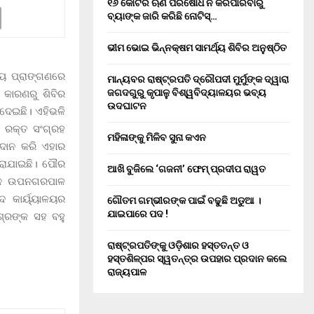
୧୬ କୋଟିର ଋଣ ପରିଷୋଧ ନ କରିପାରିବାରୁ
ବ୍ୟାଙ୍କ ଜାରି କରିଛି ନୋଟିସ୍…
ଭୀମ ଭୋଇ ଭିନ୍ନକ୍ଷମ ସାମର୍ଥ୍ୟ ଶିବିର ଅନୁଷ୍ଠିତ
ାଳୟ ପ୍ରାଙ୍ଗଣରେ
ମାନ୍ୟବର ରାଷ୍ଟ୍ରପତି ଦ୍ରୌପଦୀ ମୁର୍ମୁଙ୍କ ଦ୍ୱାରା
ଜଗଦଗୁରୁ କୃପାଳୁ ବିଶ୍ୱବିଦ୍ୟାଳୟର ଭବ୍ୟ
 କାରଣରୁ ଶିବିର
ଉଦଘାଟନ
ଦେଇଛି। ଏହିଭଳି
ଣ ରକ୍ତ ସଂଗ୍ରହ
ମହିଳାଙ୍କୁ ମିଳିବ ସୁନା କଏନ
ଦାନ କରି ଏହାର
କରାଯାଇଛି। ପୌର
ଆଖି ବୁଜିଲେ ‘ଗଜନୀ’ ଫେମ୍ ପ୍ରଦୀପ ରାୱତ
ର୍ବତନ ଉପନଗରପାଳ
ଦ କାର୍ୟ୍ୟାଳୟର
ଗୌତମ ଗମ୍ଭୀରଙ୍କ ପାଇଁ ବଢୁଛି ଅଡୁଆ ।
ଯାଇପାରେ ପଦ !
ଶ୍ରଙ୍କ ସହ ବହୁ
ରାଷ୍ଟ୍ରପତିଙ୍କୁ ଓଡ଼ିଶାର ହସ୍ତତନ୍ତ ଓ
ହସ୍ତଶିଳ୍ପର ସ୍ୱତନ୍ତ୍ର ଉପହାର ପ୍ରଦାନ କଲେ
ରାଜ୍ୟପାଳ