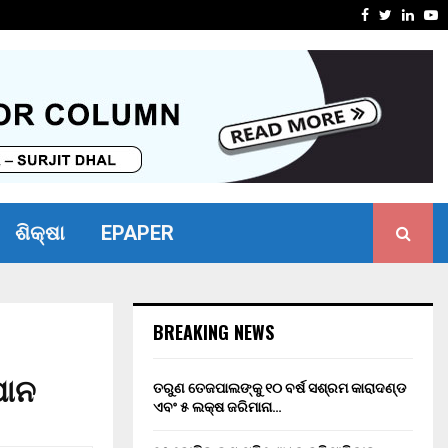
ସାମର୍ଥ୍ୟ ଶିବିର ଅନୁଷ୍ଠିତ
ମାନ୍ୟବର ର
Facebook
Twitter
Linke
Y
ଶିକ୍ଷା
EPAPER
BREAKING NEWS
ଯାନ
ତରୁଣ ତେଜପାଲଙ୍କୁ ୧୦ ବର୍ଷ ସଶ୍ରମ କାରାଦଣ୍ଡ
ଏବଂ ₹୫ ଲକ୍ଷ ଜରିମାନା…