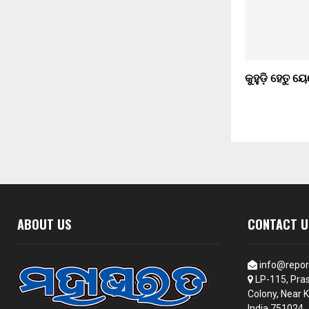
କୁହୁଡ଼ି ହେତୁ ୟେଲ
ABOUT US
CONTACT U
info@repor
LP-115, Pras
Colony, Near K
India 751024