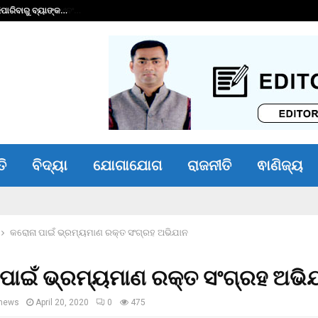
ାରିବାରୁ ବ୍ୟାଙ୍କ…
ଭୀମ ଭୋଇ ଭିନ୍ନକ୍ଷମ 
ତି
ବିଦ୍ୟା
ଯୋଗାଯୋଗ
ରାଜନୀତି
ଵାଣିଜ୍ୟ
କରୋନା ପାଇଁ ଭ୍ରମ୍ୟମାଣ ରକ୍ତ ସଂଗ୍ରହ ଅଭିଯାନ
ପାଇଁ ଭ୍ରମ୍ୟମାଣ ରକ୍ତ ସଂଗ୍ରହ ଅଭି
news
April 20, 2020
0
475