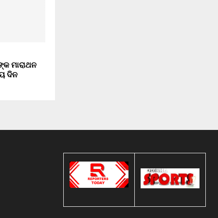
ଙ୍କ ମାରାଥନ
ୟ ଦିନ