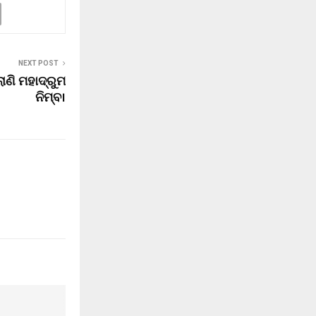
NEXT POST
ଲାଣି ମହାଦ୍ରୁମ
ନିମ୍ବ।