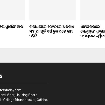
ୋ ୱାର୍ଣ୍ଣିଂ ଜାରି
ରାଜଧାନୀରେ ୨୦୨୦ରେ ଅପରାଧ
ଧାମନଗରରେ
ସଂଖ୍ୟା ପୂର୍ବ ବର୍ଷ ତୁଳନାରେ କମ
କେନ୍ଦ୍ରମନ୍ତ୍ରୀ
ରହିଛି
ପ୍ରଚାରର ଦ୍ୱିତୀ
S
terstoday.com
anti Vihar, Housing Board
iit College Bhubaneswar, Odisha,