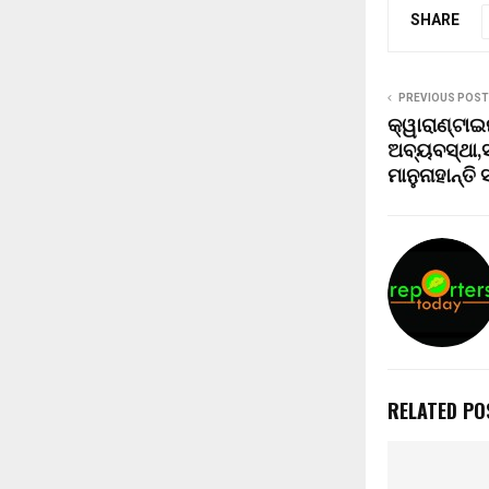
SHARE
PREVIOUS POST
କ୍ୱାରାଣ୍ଟା
ଅବ୍ୟବସ୍ଥା,ସ
ମାନୁନାହାନ୍ତ
RELATED PO