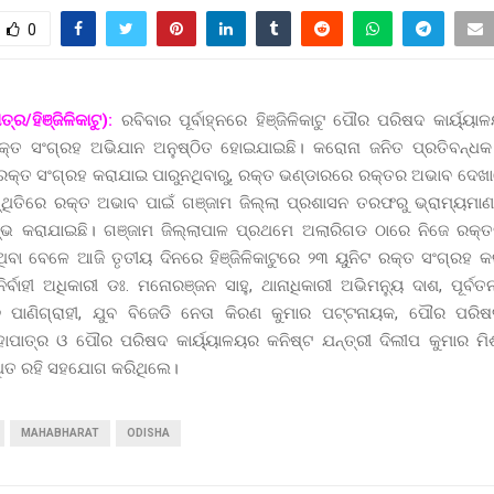
0
୍ର/ହିଞ୍ଜିଳିକାଟୁ):
ରବିବାର ପୂର୍ବାହ୍ନରେ ହିଞ୍ଜିଳିକାଟୁ ପୌର ପରିଷଦ କାର୍ୟ୍ୟ
କ୍ତ ସଂଗ୍ରହ ଅଭିଯାନ ଅନୁଷ୍ଠିତ ହୋଇଯାଇଛି। କରୋନା ଜନିତ ପ୍ରତିବନ୍ଧକ
୍ତ ସଂଗ୍ରହ କରାଯାଇ ପାରୁନଥିବାରୁ, ରକ୍ତ ଭଣ୍ଡାରରେ ରକ୍ତର ଅଭାବ ଦେଖା
ସ୍ଥିତିରେ ରକ୍ତ ଅଭାବ ପାଇଁ ଗଞ୍ଜାମ ଜିଲ୍ଲା ପ୍ରଶାସନ ତରଫରୁ ଭ୍ରାମ୍ୟମା
ଭ କରାଯାଇଛି। ଗଞ୍ଜାମ ଜିଲ୍ଲାପାଳ ପ୍ରଥମେ ଅଲାରିଗଡ ଠାରେ ନିଜେ ରକ୍ତ
ଥିବା ବେଳେ ଆଜି ତୃତୀୟ ଦିନରେ ହିଞ୍ଜିଳିକାଟୁରେ ୨୩ ୟୁନିଟ ରକ୍ତ ସଂଗ୍ରହ 
ନିର୍ବାହୀ ଅଧିକାରୀ ଡଃ. ମନୋରଞ୍ଜନ ସାହୁ, ଥାନାଧିକାରୀ ଅଭିମନ୍ୟୁ ଦାଶ, ପୂ
ପାଣିଗ୍ରାହୀ, ଯୁବ ବିଜେଡି ନେତା କିରଣ କୁମାର ପଟ୍ଟନାୟକ, ପୌର ପରିଷ
ହାପାତ୍ର ଓ ପୌର ପରିଷଦ କାର୍ୟ୍ୟାଳୟର କନିଷ୍ଟ ଯନ୍ତ୍ରୀ ଦିଲୀପ କୁମାର ମି
୍ଥିତ ରହି ସହଯୋଗ କରିଥିଲେ।
MAHABHARAT
ODISHA