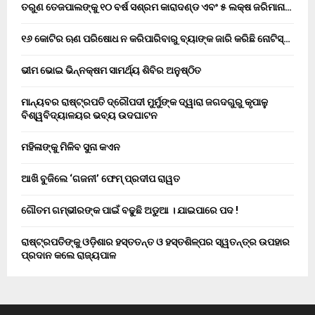
ତରୁଣ ତେଜପାଲଙ୍କୁ ୧୦ ବର୍ଷ ସଶ୍ରମ କାରାଦଣ୍ଡ ଏବଂ ₹୫ ଲକ୍ଷ ଜରିମାନା…
୧୬ କୋଟିର ଋଣ ପରିଷୋଧ ନ କରିପାରିବାରୁ ବ୍ୟାଙ୍କ ଜାରି କରିଛି ନୋଟିସ୍…
ଭୀମ ଭୋଇ ଭିନ୍ନକ୍ଷମ ସାମର୍ଥ୍ୟ ଶିବିର ଅନୁଷ୍ଠିତ
ମାନ୍ୟବର ରାଷ୍ଟ୍ରପତି ଦ୍ରୌପଦୀ ମୁର୍ମୁଙ୍କ ଦ୍ୱାରା ଜଗଦଗୁରୁ କୃପାଳୁ
ବିଶ୍ୱବିଦ୍ୟାଳୟର ଭବ୍ୟ ଉଦଘାଟନ
ମହିଳାଙ୍କୁ ମିଳିବ ସୁନା କଏନ
ଆଖି ବୁଜିଲେ ‘ଗଜନୀ’ ଫେମ୍ ପ୍ରଦୀପ ରାୱତ
ଗୌତମ ଗମ୍ଭୀରଙ୍କ ପାଇଁ ବଢୁଛି ଅଡୁଆ । ଯାଇପାରେ ପଦ !
ରାଷ୍ଟ୍ରପତିଙ୍କୁ ଓଡ଼ିଶାର ହସ୍ତତନ୍ତ ଓ ହସ୍ତଶିଳ୍ପର ସ୍ୱତନ୍ତ୍ର ଉପହାର
ପ୍ରଦାନ କଲେ ରାଜ୍ୟପାଳ