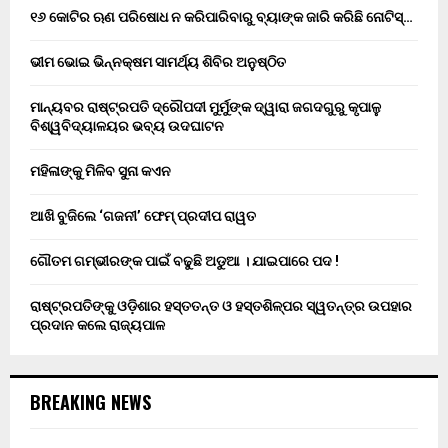
୧୬ କୋଟିର ଋଣ ପରିଷୋଧ ନ କରିପାରିବାରୁ ବ୍ୟାଙ୍କ ଜାରି କରିଛି ନୋଟିସ୍…
ଭୀମ ଭୋଇ ଭିନ୍ନକ୍ଷମ ସାମର୍ଥ୍ୟ ଶିବିର ଅନୁଷ୍ଠିତ
ମାନ୍ୟବର ରାଷ୍ଟ୍ରପତି ଦ୍ରୌପଦୀ ମୁର୍ମୁଙ୍କ ଦ୍ୱାରା ଜଗଦଗୁରୁ କୃପାଳୁ
ବିଶ୍ୱବିଦ୍ୟାଳୟର ଭବ୍ୟ ଉଦଘାଟନ
ମହିଳାଙ୍କୁ ମିଳିବ ସୁନା କଏନ
ଆଖି ବୁଜିଲେ ‘ଗଜନୀ’ ଫେମ୍ ପ୍ରଦୀପ ରାୱତ
ଗୌତମ ଗମ୍ଭୀରଙ୍କ ପାଇଁ ବଢୁଛି ଅଡୁଆ । ଯାଇପାରେ ପଦ !
ରାଷ୍ଟ୍ରପତିଙ୍କୁ ଓଡ଼ିଶାର ହସ୍ତତନ୍ତ ଓ ହସ୍ତଶିଳ୍ପର ସ୍ୱତନ୍ତ୍ର ଉପହାର
ପ୍ରଦାନ କଲେ ରାଜ୍ୟପାଳ
BREAKING NEWS