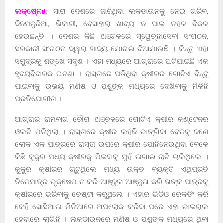
ଲକ୍ଷେ୍ନø:
ସାରା ଦେଶରେ ଜାରିଥିବା ଲକଡାଉନକୁ ନେଇ ଗରିବ,
ଦିନମଜୁରିଆ, ଭିକାରୀ, ବେସାହାରା ଖାଦ୍ୟ ନ ପାଇ ଡହଳ ବିକଳ
ହେଉଛନ୍ତି । ଦେଶର କିଛି ଅଞ୍ଚଳରେ ସ୍ୱେଚ୍ଛାସେବୀ ସଂଗଠନ,
ସରକାରୀ ସଂଗଠନ ଦ୍ୱାରା ଖାଦ୍ୟ ଯୋଗଇ ଦିଆଯାଉଛି । କିନ୍ତୁ ଏହା
ସମୁଦ୍ରକୁ ଶଙ୍ଖେ ସଦୃଶ । ଏହା ମଧ୍ୟରେ ଆଗ୍ରାରେ ଘଟିଯାଇଛି ଏକ
ହୃଦୟବିଦାରକ ଘଟଣା । ରାସ୍ତାରେ ପଡିଥିବା କ୍ଷୀରର ଗୋଟିଏ ବିନ୍ଦୁ
ପାଇବାକୁ ଉଭୟ ମଣିଷ ଓ ପଶୁଙ୍କ ମଧ୍ୟରେ ଦେଖିବାକୁ ମିଳିଛି
ପ୍ରତିଯୋଗୀତା ।
ଆଗ୍ରାର ରାମବାଗ ଚୌରା ଅଞ୍ଚଳରେ ଗୋଟିଏ କ୍ଷୀର କଣ୍ଟେନର
ଓଲଟି ପଡିଥିଲା । ରାସ୍ତାରେ କ୍ଷୀର ଲହଢି ଭାଙ୍ଗିବା ବେଳକୁ ଜଣେ
ଲୋକ ଏକ ପାତ୍ରରେ ରାସ୍ତା ଉପରେ କ୍ଷୀର ପୋଛିନେଉଥିବା ବେଳେ
କିଛି କୁକୁର ମଧ୍ୟ କ୍ଷୀରକୁ ପିଇବାକୁ ମୁହଁ ଲଗାଇ ଚାଟି ଚାଲିଥିଲେ ।
କୁକୁର କ୍ଷୀରର ଚାଟୁଥିଲେ ମଧ୍ୟ ଉକ୍ତ ବ୍ୟକ୍ତି ଏଥିପ୍ରତି
ତିଳେମାତ୍ର ଭୃକ୍ଷେପ ନ କରି ଆଞ୍ଜୁଳା ଆଞ୍ଜୁଳା କରି ତାଙ୍କ ପାତ୍ରକୁ
କ୍ଷୀରରେ ଭରିବାକୁ ଚେଷ୍ଟା କରୁଥିଲେ । ଏହାର ଭିଡିଓ ରେକଡିଂ କରି
କେହି ସୋସିଆଲ ମିଡିଆରେ ଅପଲୋକ କରିବା ପରେ ଏହା ଭାଇରାଲ
ହେବାରେ ଲାଗିଛି । ଲକଡାଉନରେ ମଣିଷ ଓ ପଶୁଙ୍କ ମଧ୍ୟରେ ଥିବା