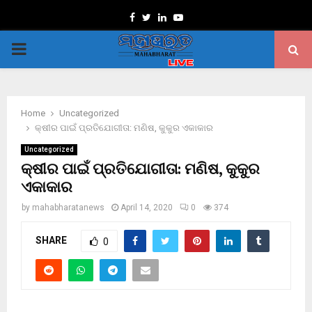
Facebook
Twitter
Linkedin
Youtube
PRIMARY
MENU
Home
Uncategorized
କ୍ଷୀର ପାଇଁ ପ୍ରତିଯୋଗୀତା: ମଣିଷ, କୁକୁର ଏକାକାର
Uncategorized
କ୍ଷୀର ପାଇଁ ପ୍ରତିଯୋଗୀତା: ମଣିଷ, କୁକୁର
ଏକାକାର
by
mahabharatanews
April 14, 2020
0
374
SHARE
0