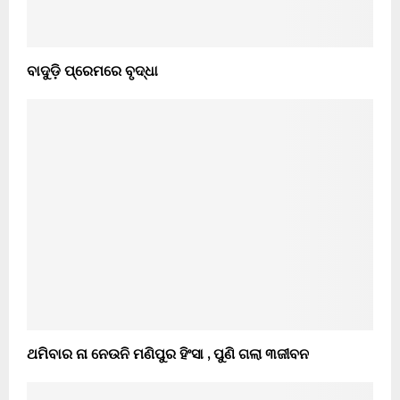
ବାଦୁଡ଼ି ପ୍ରେମରେ ବୃଦ୍ଧା
ଥମିବାର ନା ନେଉନି ମଣିପୁର ହିଂସା , ପୁଣି ଗଲା ୩ଜୀବନ