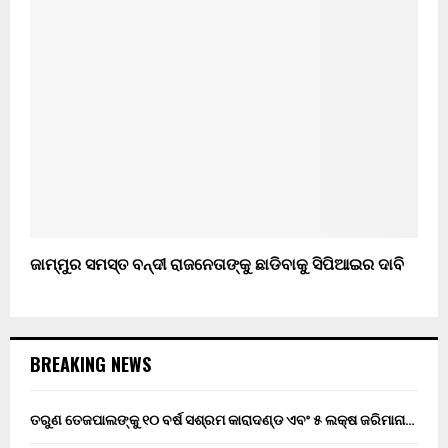
ଜାମ୍ମୁର ସମସ୍ତ ବନ୍ଦୀ ରାଜନେତାଙ୍କୁ ଛାଡିବାକୁ ସିପିଆଇର ଦାବି
BREAKING NEWS
ତରୁଣ ତେଜପାଲଙ୍କୁ ୧୦ ବର୍ଷ ସଶ୍ରମ କାରାଦଣ୍ଡ ଏବଂ ₹୫ ଲକ୍ଷ ଜରିମାନା…