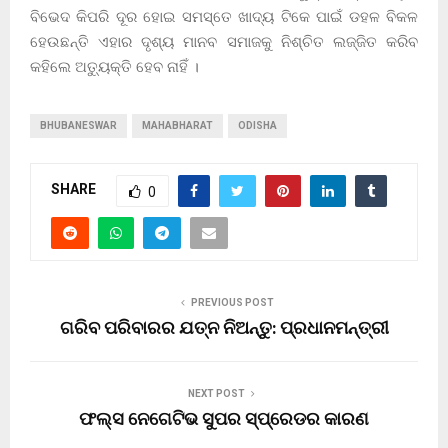
ବିଭେଦ କିପରି ଦୂର ହୋଇ ସମସ୍ତେ ଖାଦ୍ୟ ଟିକେ ପାଇଁ ଡହଳ ବିକଳ
ହେଉଛନ୍ତି ଏହାର ଦୃଶ୍ୟ ମାନବ ସମାଜକୁ ନିଶ୍ଚିତ ଲଜ୍ଜିତ କରିବ
କହିଲେ ଅତ୍ୟୁକ୍ତି ହେବ ନାହିଁ ।
BHUBANESWAR
MAHABHARAT
ODISHA
SHARE
0
PREVIOUS POST
ଗରିବ ପରିବାରର ଯତ୍ନ ନିଅନ୍ତୁ: ପ୍ରଧାନମନ୍ତ୍ରୀ
NEXT POST
ଫଲ୍ସ ନେଗେଟିଭ ସୁପର ସ୍ପ୍ରେଡର କାରଣ