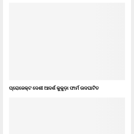
ପ୍ରୋଜେକ୍ଟ ଦେଶୀ ଆଦର୍ଶ କୁକୁଡ଼ା ଫାର୍ମ ଉଦଘାଟିତ