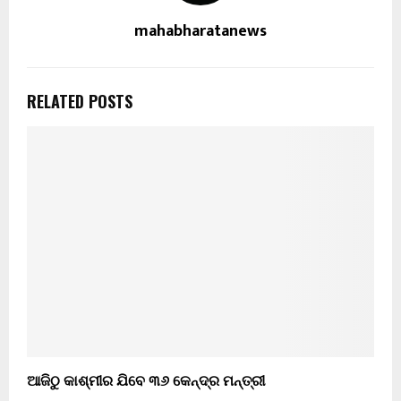
mahabharatanews
RELATED POSTS
ଆଜିଠୁ କାଶ୍ମୀର ଯିବେ ୩୬ କେନ୍ଦ୍ର ମନ୍ତ୍ରୀ