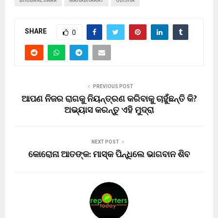
BHUBANESWAR
MAHABHARAT
ODISHA
SHARE
0
PREVIOUS POST
ଆପଣ ନିଜର ରାଗକୁ ନିୟନ୍ତ୍ରଣ କରିବାକୁ ଚାହୁଁଛନ୍ତି କି?
ଅଭ୍ୟାସ କରନ୍ତୁ ଏହି ମୁଦ୍ରା
NEXT POST
କୋରୋନା ଆତଙ୍କ: ମାସ୍କ ପିନ୍ଧିଲେ ଭାଗବାନ ଶିବ