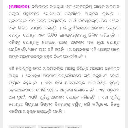
(ମହାଭାରତ):
ବଲିଉଡର ଜଣାଶୁଣା ଏବଂ ଲୋକପ୍ରିୟ ଗାୟକ ଅରମାନ
ମଲ୍ଲି ସବୁବେଳେ ସୋସିଆଲ ମିଡିଆରେ ଆକ୍ଟିଭ ରୁହନ୍ତି ।
ପ୍ରତ୍ୟେକ ଦିନ ନିଜର ଫ୍ୟାନଙ୍କ ପାଇଁ ଇନଷ୍ଟାଗ୍ରାମରେ ଫଟୋ
ଏବଂ ଭିଡିଓ ସେୟାର କରନ୍ତି । କିନ୍ତୁ ନିକଟରେ ଅରମାନ ତାଙ୍କର
ସମସ୍ତ ପୋଷ୍ଟ ଏବଂ ଭିଡିଓ ଇନଷ୍ଟାଗ୍ରାମରୁ ଡିଲିଟ କରିଛନ୍ତି ।
ଏହିସବୁ ପୋଷ୍ଟକୁ ହଟାଇବା ପରେ ଅରମାନ ଏକ ନୂଆ ପୋଷ୍ଟ
ଲେଖିଛନ୍ତି, ‘ଏବେ ଆଉ ସହି ହଉନି’ । ଅରମାନଙ୍କ ଏହି ପୋଷ୍ଟ ପରେ
ତାଙ୍କ ପ୍ରଶଂସକଙ୍କ ବହୁତ ଚିନ୍ତାରେ ରହିଛନ୍ତି ।
ଏହି ପୋଷ୍ଟକୁ ନେଇ ଅରମାନଙ୍କ ପାଖକୁ ବିଭିନ୍ନ ପ୍ରକାର କମେଣ୍ଟ
ଆସୁଛି । ବୋଧହୁଏ ଅରମାନ ଡିପ୍ରେସନରେ ଗତି କରୁଛନ୍ତି ବୋଲି
ଫ୍ୟାନ କହୁଛନ୍ତି । ଏହା ଛଡା ଅରମାନଙ୍କ ଆକାଉଣ୍ଟ ହ୍ୟାକ୍
ହୋଇଥାଇପାରେ ବୋଲି ଫ୍ୟାନ ଅନ୍ଦାଜା ଲଗାଉଛନ୍ତି । ଏହା ପ୍ରଥମ
ଥର ନୁହେଁ, ଏପରି ପୂର୍ବରୁ ଅରମାନ ପୋଷ୍ଟ କରିଛନ୍ତି । ଏହା ପୂର୍ବରୁ
ଜଣାଶୁଣା ସିଙ୍ଗର ଜିଷ୍ଟନ ବିବରଙ୍କୁ ଟ୍ୱିଟ୍ କରି କହିଥିଲେ, ନିଜକୁ
ଏକୁଟିଆ ଅନୁଭବ କରୁଛନ୍ତି ବୋଲି ।