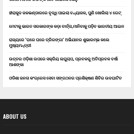
ହୀରାକୁଦ ଜଳଭଣ୍ଡାରରେ ବୃଦ୍ଧି ପାଇଲା ବନ୍ୟାଜଳ, ପୁଣି ଖୋଲିଲା ୪ ଗେଟ୍
ମେଟାକୁ ଭାରତ ସରକାରଙ୍କ କଡ଼ା ବାର୍ତ୍ତା,ମାନିବାକୁ ପଡ଼ିବ ଭାରତୀୟ ଆଇନ
ରାଜ୍ୟରେ ‘ଘରେ ଘରେ ତ୍ରିରଙ୍ଗା’ ଅଭିଯାନର ଶୁଭାରମ୍ଭ କଲେ
ମୁଖ୍ୟମନ୍ତ୍ରୀ
ଉତ୍ତର ଓଡ଼ିଶା ଉପରେ ସକ୍ରିୟ ଲଘୁଚାପ, ପ୍ରବଳରୁ ଅତିପ୍ରବଳ ବର୍ଷା
ଆଶଙ୍କା
ଓଡିଶା ଜନତା କଂଗ୍ରେସ ସେବା ସଙ୍ଗଠନର ପ୍ରଶିକ୍ଷଣ ଶିବିର ଉଦଘାଟିତ
ABOUT US