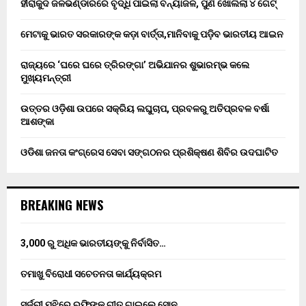
ହୀରାକୁଦ ଜଳଭଣ୍ଡାରରେ ବୃଦ୍ଧି ପାଇଲା ବନ୍ୟାଜଳ, ପୁଣି ଖୋଲିଲା ୪ ଗେଟ୍
ମେଟାକୁ ଭାରତ ସରକାରଙ୍କ କଡ଼ା ବାର୍ତ୍ତା,ମାନିବାକୁ ପଡ଼ିବ ଭାରତୀୟ ଆଇନ
ରାଜ୍ୟରେ ‘ଘରେ ଘରେ ତ୍ରିରଙ୍ଗା’ ଅଭିଯାନର ଶୁଭାରମ୍ଭ କଲେ
ମୁଖ୍ୟମନ୍ତ୍ରୀ
ଉତ୍ତର ଓଡ଼ିଶା ଉପରେ ସକ୍ରିୟ ଲଘୁଚାପ, ପ୍ରବଳରୁ ଅତିପ୍ରବଳ ବର୍ଷା
ଆଶଙ୍କା
ଓଡିଶା ଜନତା କଂଗ୍ରେସ ସେବା ସଙ୍ଗଠନର ପ୍ରଶିକ୍ଷଣ ଶିବିର ଉଦଘାଟିତ
BREAKING NEWS
3,000 ରୁ ଅଧିକ ଭାରତୀୟଙ୍କୁ ନିର୍ବାସିତ…
ତମାଖୁ ବିରୋଧୀ ସଚେତନତା କାର୍ଯ୍ୟକ୍ରମ
ସର୍ଜରୀ ମଝିରେ ରଫିଙ୍କ ଗୀତ ଗାଇଲେ ସୋନୁ