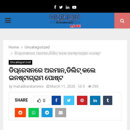
Facebook
Twitter
Linkedin
Youtube
PRIMARY
MENU
Home
Uncategorized
ଡିପ୍ରେସନରେ ଅରମାନ,ଡିଲିଟ୍ କଲେ ଇନଷ୍ଟାଗ୍ରାମ ପୋଷ୍ଟ
Uncategorized
ଡିପ୍ରେସନରେ ଅରମାନ,ଡିଲିଟ୍ କଲେ
ଇନଷ୍ଟାଗ୍ରାମ ପୋଷ୍ଟ
by
mahabharatanews
March 11, 2020
0
290
SHARE
0