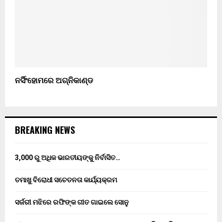
ନର୍ସିଂହୋମରେ ଅଗ୍ନିକାଣ୍ଡ
BREAKING NEWS
3,000 ରୁ ଅଧିକ ଭାରତୀୟଙ୍କୁ ନିର୍ବାସିତ…
ତମାଖୁ ବିରୋଧୀ ସଚେତନତା କାର୍ଯ୍ୟକ୍ରମ
ସର୍ଜରୀ ମଝିରେ ରଫିଙ୍କ ଗୀତ ଗାଇଲେ ସୋନୁ