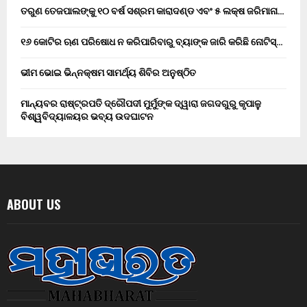
ତରୁଣ ତେଜପାଲଙ୍କୁ ୧୦ ବର୍ଷ ସଶ୍ରମ କାରାଦଣ୍ଡ ଏବଂ ₹୫ ଲକ୍ଷ ଜରିମାନା…
୧୬ କୋଟିର ଋଣ ପରିଷୋଧ ନ କରିପାରିବାରୁ ବ୍ୟାଙ୍କ ଜାରି କରିଛି ନୋଟିସ୍…
ଭୀମ ଭୋଇ ଭିନ୍ନକ୍ଷମ ସାମର୍ଥ୍ୟ ଶିବିର ଅନୁଷ୍ଠିତ
ମାନ୍ୟବର ରାଷ୍ଟ୍ରପତି ଦ୍ରୌପଦୀ ମୁର୍ମୁଙ୍କ ଦ୍ୱାରା ଜଗଦଗୁରୁ କୃପାଳୁ
ବିଶ୍ୱବିଦ୍ୟାଳୟର ଭବ୍ୟ ଉଦଘାଟନ
ABOUT US