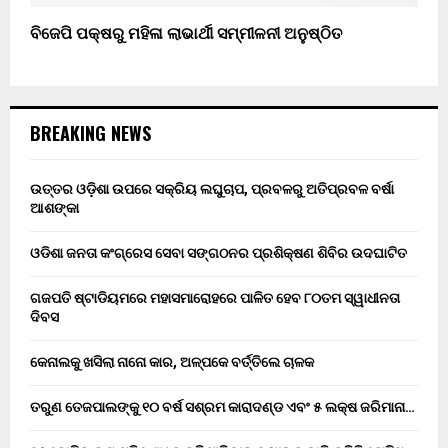
ବିଜେପି ପକ୍ଷରୁ ମହିଳା ଲାଭାର୍ଥୀ ସମ୍ମୀଳନୀ ଅନୁଷ୍ଠିତ
BREAKING NEWS
ଉତ୍ତର ଓଡ଼ିଶା ଉପରେ ସକ୍ରିୟ ଲଘୁଚାପ, ପ୍ରବଳରୁ ଅତିପ୍ରବଳ ବର୍ଷା
ଆଶଙ୍କା
ଓଡିଶା ଜନତା କଂଗ୍ରେସ ସେବା ସଙ୍ଗଠନର ପ୍ରଶିକ୍ଷଣ ଶିବିର ଉଦଘାଟିତ
ଗଜପତି ଷ୍ଟାଡିୟମରେ ମହାସମାରୋହରେ ପାଳିତ ହେବ ୮୦ତମ ସ୍ୱାଧୀନତା
ଦିବସ
କେନାଲକୁ ଖସିଲା ନାନୋ କାର, ଅଳ୍ପକେ ବର୍ତ୍ତିଲେ ଚାଳକ
ତରୁଣ ତେଜପାଲଙ୍କୁ ୧୦ ବର୍ଷ ସଶ୍ରମ କାରାଦଣ୍ଡ ଏବଂ ₹୫ ଲକ୍ଷ ଜରିମାନା…