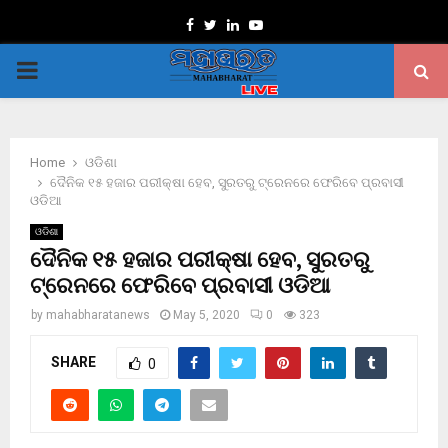
Facebook
Twitter
Linkedin
Youtube
PRIMARY
MENU
Home
ଓଡିଶା
ଦୈନିକ ୧୫ ହଜାର ପରୀକ୍ଷା ହେବ, ସୁରତରୁ ଟ୍ରେନରେ ଫେରିବେ ପ୍ରବାସୀ
ଓଡିଆ
ଓଡିଶା
ଦୈନିକ ୧୫ ହଜାର ପରୀକ୍ଷା ହେବ, ସୁରତରୁ
ଟ୍ରେନରେ ଫେରିବେ ପ୍ରବାସୀ ଓଡିଆ
by
mahabharatanews
May 5, 2020
0
323
SHARE
0