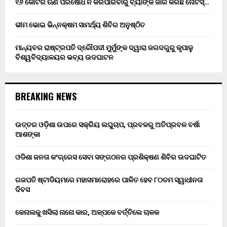
୧୬ କୋଟିର ଋଣ ପରିଷୋଧ ନ କରିପାରିବାରୁ ବ୍ୟାଙ୍କ ଜାରି କରିଛି ନୋଟିସ୍…
ଭୀମ ଭୋଇ ଭିନ୍ନକ୍ଷମ ସାମର୍ଥ୍ୟ ଶିବିର ଅନୁଷ୍ଠିତ
ମାନ୍ୟବର ରାଷ୍ଟ୍ରପତି ଦ୍ରୌପଦୀ ମୁର୍ମୁଙ୍କ ଦ୍ୱାରା ଜଗଦଗୁରୁ କୃପାଳୁ
ବିଶ୍ୱବିଦ୍ୟାଳୟର ଭବ୍ୟ ଉଦଘାଟନ
BREAKING NEWS
ଉତ୍ତର ଓଡ଼ିଶା ଉପରେ ସକ୍ରିୟ ଲଘୁଚାପ, ପ୍ରବଳରୁ ଅତିପ୍ରବଳ ବର୍ଷା
ଆଶଙ୍କା
ଓଡିଶା ଜନତା କଂଗ୍ରେସ ସେବା ସଙ୍ଗଠନର ପ୍ରଶିକ୍ଷଣ ଶିବିର ଉଦଘାଟିତ
ଗଜପତି ଷ୍ଟାଡିୟମରେ ମହାସମାରୋହରେ ପାଳିତ ହେବ ୮୦ତମ ସ୍ୱାଧୀନତା
ଦିବସ
କେନାଲକୁ ଖସିଲା ନାନୋ କାର, ଅଳ୍ପକେ ବର୍ତ୍ତିଲେ ଚାଳକ