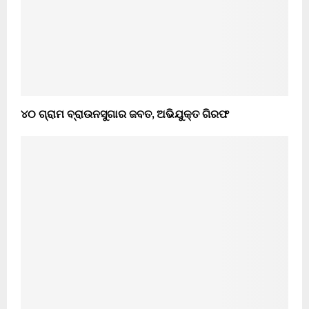
୪୦ ଗ୍ରାମ ବ୍ରାଉନସୁଗାର ଜବତ, ଅଭିଯୁକ୍ତ ଗିରଫ