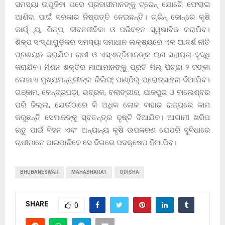
ସମସ୍ୟା ଉପୁଜିବା ପରେ ପ୍ରବାସୀମାନଙ୍କୁ ଟ୍ରେନ୍‌ ଯୋଗେି ଫେରାଇ
ଆଣିବା ପାଇଁ ସରକାର ନିଷ୍ପତ୍ତି ନେଇଛନ୍ତି। ଗ୍ରିନ୍‌ ଜୋନ୍‌ରେ କୃଷି
କାର୍ୟ୍୍ୟ, ଶିଳ୍ପ, ଜୀବନଜୀବିକା ଓ ପରିବହନ ସ୍ୱଭାବିକ କରାଯିବ।
ଶିଳ୍ପ ସଂସ୍ଥାଗୁଡ଼ିକର ସମସ୍ୟା ସମାଧାନ ଲକ୍ଷ୍ୟରେ ଏକ ଆଦର୍ଶ ନୀତି
ପ୍ରଣୟନ କରାଯିବ। ଚାଷୀ ଓ ଏସ୍‌ଏଚ୍‌ଜିମାନଙ୍କ ଋଣ ସହାୟତା ବୃଦ୍ଧି
କରାଯିବ। ମିଶନ ଶକ୍ତିର ମାଆମାନଙ୍କୁ ପ୍ରତି ମିଲ୍‌ ପିଚ୍ଛା ୨ ଟଙ୍କା
ଲେଖାଏ ମୁଖ୍ୟମନ୍ତ୍ରୀଙ୍କ ରିଲିଫ୍‌ ପାଣ୍ଠିରୁ ପ୍ରୋତ୍ସାହନା ଦିଆଯିବ।
ଗଞ୍ଜାମ, କେନ୍ଦ୍ରପଡ଼ା, ଭଦ୍ରକ, ବଲାଙ୍ଗୀର, ଯାଜପୁର ଓ ବାଲେଶ୍ବର
ପରି ଜିଲ୍ଲା, ଯେଉଁଠାରେ କି ଅଧିକ ଲୋକ ବାହାର ରାଜ୍ୟରେ କାମ
କରୁଛନ୍ତି ‌ସେମାନଙ୍କୁ ସ୍ବତନ୍ତ୍ର ଦୃଷ୍ଟି ଦିଆଯିବ। ଆଗାମୀ ଖରିପ
ଋତୁ ପାଇଁ ବିହନ ଏବଂ ଅନ୍ୟାନ୍ୟ କୃଷି ଉପକରଣ ଯେପରି ସୁବିଧାରେ
ଚାଷୀମାନେ ପାଇପାରିବେ ସେ ଦିଗରେ ପଦକ୍ଷେପ ନିଆଯିବ।
BHUBANESWAR
MAHABHARAT
ODISHA
SHARE
0