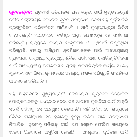
ଭୁ‌ବନେଶ୍ବର:
ପ୍ରବାସୀ ଓଡିଆଙ୍କ ଘର ବାହୁଡା ପାଇଁ ମୁଖ୍ୟମନ୍ତ୍ରୀ
ନବୀନ ପଟ୍ଟନାୟକ କେତେକ ନୂତନ ପଦକ୍ଷେପ ନେବା ସହ ପୂର୍ବର କିଛି
ପ୍ରସ୍ତୁତିରେ ପରିବର୍ତ୍ତନ ଆଣିଛନ୍ତି । ଆଜି ମୁଖ୍ୟମନ୍ତ୍ରୀ ଭିଡିଓ
କନ୍‌ଫରେନ୍ସିଂ ମାଧ୍ୟମରେ ବରିଷ୍ଠ ଅଧିକାରୀମାନଙ୍କ ସହ ସମୀକ୍ଷା
କରିଛନ୍ତି। ରାଜ୍ୟରେ କରୋନା ସଂକ୍ରମଣ ଓ ଏଥିପାଇଁ ଉପୁଜିଥିବା
ପରିସ୍ଥିତି, ବାହାରୁ ଆସିଥିବା ଶ୍ରମିକମାନଙ୍କ ପାଇଁ ଆବଶ୍ୟକୀୟ
ବ୍ୟବସ୍ଥା, ଅସ୍ଥାୟୀ ସ୍ବାସ୍ଥ୍ୟ ଶିବିର, ପରୀକ୍ଷଣ, କୋଭିଡ୍‌ ଚିକିତ୍ସା
ପାଇଁ ଆବଶ୍ୟକୀୟ ଉପକରଣ ସଂଗ୍ରହ, ଶ୍ରମଭିତ୍ତିକ କାର୍ୟ୍ୟ, ଆଇନ୍‌
ଶୃଙ୍ଖଳା ଏବଂ ଶିଳ୍ପ କ୍ଷେତ୍ରର ସମସ୍ୟା ଫସଲ ପରିସ୍ଥିତି ସଂପର୍କରେ
ଆଲୋଚନା କରିଛନ୍ତି ।
ଏହି ଅବସରରେ ମୁଖ୍ୟମନ୍ତ୍ରୀ କେଗରୋନା ଯୁଦ୍ଦରେ ନିୟୋଜିତ
ଯୋଦ୍ଧାମାନଙ୍କୁ ଧନ୍ୟବାଦ ଦେବା ସହ ଆଗାମୀ ମୁକାବିଲା ପାଇଁ ଆହୁରି
ସତର୍କ ରହିବାକୁ ସେ ଆହ୍ୱାନ ଦେଇଛନ୍ତି। ଏହି ବୈଠକରେ ରାଜ୍ୟରେ
ଦୈନିକ ପରୀକ୍ଷଣ ୧୫ ହଜାରକୁ ବୃଦ୍ଧି କରିବା ପାଇଁ ପଦକ୍ଷେପ
ନିଆଯିବ। ସୁରତରୁ ଓଡ଼ିଶାକୁ ଦୀର୍ଘ ପଥ ବସ୍‌ରେ ଫେରିବା ସମୟରେ
ଖାଇବା ପିଇବାରେ ଅସୁବିଧା ହୋଇଛି । ଅଂଶୁଘାତ, ଦୁର୍ଘଟଣା ଆଦି