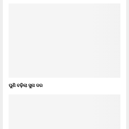
ପୁଣି ବଢ଼ିଲା ସୁନା ଦର