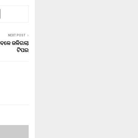
NEXT POST
େଳେ ଜଳିଗଲା
ଟିପର