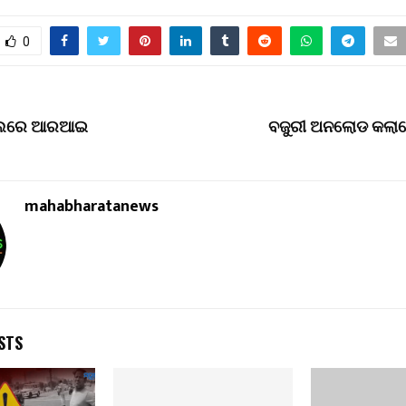
0
 ଜାଲରେ ଆରଆଇ
ବଜୁରୀ ଅନଲୋଡ କଲାବ
mahabharatanews
STS