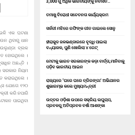
3,000 ରୁ ଅଧିକ ଭାରତୀୟଙ୍କୁ ନିର୍ବାସିତ…
ତମାଖୁ ବିରୋଧୀ ସଚେତନତା କାର୍ଯ୍ୟକ୍ରମ
ସର୍ଜରୀ ମଝିରେ ରଫିଙ୍କ ଗୀତ ଗାଇଲେ ସୋନୁ
 ଏଭଳି ଏକ ଘଟଣା
ାଉନ ଥିବାରୁ ଧାନ
ହୀରାକୁଦ ଜଳଭଣ୍ଡାରରେ ବୃଦ୍ଧି ପାଇଲା
 ଉଲୁଣ୍ଡା ବ୍ଲକ
ବନ୍ୟାଜଳ, ପୁଣି ଖୋଲିଲା ୪ ଗେଟ୍
ଆହତ ହୋଇଥିଲେ ।
ମେଟାକୁ ଭାରତ ସରକାରଙ୍କ କଡ଼ା ବାର୍ତ୍ତା,ମାନିବାକୁ
ସାଧିନ ଅଛନ୍ତି ।
ପଡ଼ିବ ଭାରତୀୟ ଆଇନ
ଲି ସରକାର ନିୟମ
ଗତ କରାଇଥିଲେ ।
ରାଜ୍ୟରେ ‘ଘରେ ଘରେ ତ୍ରିରଙ୍ଗା’ ଅଭିଯାନର
ଲାନ୍ସ ଯୋଗେ ୧୨୦
ଶୁଭାରମ୍ଭ କଲେ ମୁଖ୍ୟମନ୍ତ୍ରୀ
ିକ୍ରୀ କରି ନପାରି
ଉତ୍ତର ଓଡ଼ିଶା ଉପରେ ସକ୍ରିୟ ଲଘୁଚାପ,
 ଟୋକନ ପାଇଥିବା
ପ୍ରବଳରୁ ଅତିପ୍ରବଳ ବର୍ଷା ଆଶଙ୍କା