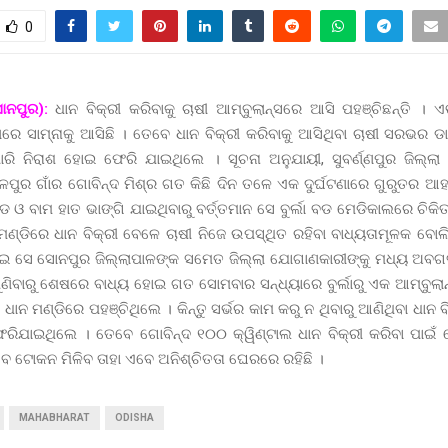
0
ୋନପୁର):
ଧାନ ବିକ୍ରୀ କରିବାକୁ ଚାଷୀ ଆମ୍ବୁଲାନ୍ସରେ ଆସି ପହଞ୍ଚିଛନ୍ତି ।
ରେ ସାମ୍ନାକୁ ଆସିଛି । ତେବେ ଧାନ ବିକ୍ରୀ କରିବାକୁ ଆସିଥିବା ଚାଷୀ ସରଭର ଡ
ପାରି ନିରାଶ ହୋଇ ଫେରି ଯାଇଥିଲେ । ସୂଚନା ଅନୁଯାୟୀ, ସୁବର୍ଣ୍ଣପୁର ଜିଲ୍ଲା
ଳପୁର ଗାଁର ଗୋବିନ୍ଦ ମିଶ୍ର ଗତ କିଛି ଦିନ ତଳେ ଏକ ଦୁର୍ଘଟଣାରେ ଗୁରୁତର 
 ଓ ବାମ ହାତ ଭାଙ୍ଗି ଯାଇଥିବାରୁ ବର୍ତ୍ତମାନ ସେ ବୁର୍ଲା ବଡ ମେଡିକାଲରେ ଚିକିତ୍
ଣ୍ଡିରେ ଧାନ ବିକ୍ରୀ ବେଳେ ଚାଷୀ ନିଜେ ଉପସ୍ଥିତ ରହିବା ବାଧ୍ୟତାମୂଳକ ବୋ
େଇ ସେ ସୋନପୁର ଜିଲ୍ଲାପାଳଙ୍କ ସମେତ ଜିଲ୍ଲା ଯୋଗାଣକାରୀଙ୍କୁ ମଧ୍ୟ ଅବ
 ଶୁଣିବାରୁ ଶେଷରେ ବାଧ୍ୟ ହୋଇ ଗତ ସୋମବାର ସନ୍ଧ୍ୟାରେ ବୁର୍ଲାରୁ ଏକ ଆମ୍ବୁ
ାନ ମଣ୍ଡିରେ ପହଞ୍ଚିଥିଲେ । କିନ୍ତୁ ସର୍ଭର କାମ କରୁ ନ ଥିବାରୁ ଆଣିଥିବା ଧାନ ବ
ରିଯାଇଥିଲେ । ତେବେ ଗୋବିନ୍ଦ ୧୦୦ କ୍ୱିଣ୍ଟାଲ ଧାନ ବିକ୍ରୀ କରିବା ପାଇଁ
େ ଟୋକନ ମିଳିବ ତାହା ଏବେ ଅନିଶ୍ଚିତତା ଘେରରେ ରହିଛି ।
MAHABHARAT
ODISHA