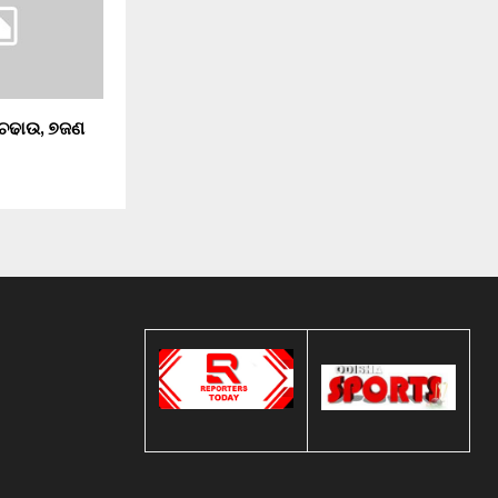
 ଚଢାଉ, ୭ଜଣ