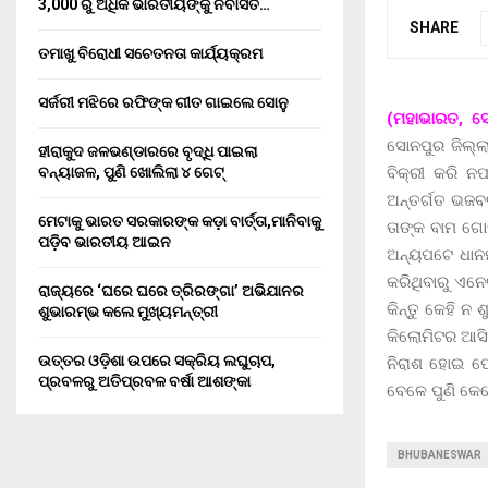
3,000 ରୁ ଅଧିକ ଭାରତୀୟଙ୍କୁ ନିର୍ବାସିତ…
SHARE
ତମାଖୁ ବିରୋଧୀ ସଚେତନତା କାର୍ଯ୍ୟକ୍ରମ
ସର୍ଜରୀ ମଝିରେ ରଫିଙ୍କ ଗୀତ ଗାଇଲେ ସୋନୁ
(ମହାଭାରତ, ସ
ସୋନପୁର ଜିଲ୍ଲା
ହୀରାକୁଦ ଜଳଭଣ୍ଡାରରେ ବୃଦ୍ଧି ପାଇଲା
ବିକ୍ରୀ କରି ନ
ବନ୍ୟାଜଳ, ପୁଣି ଖୋଲିଲା ୪ ଗେଟ୍
ଅନ୍ତର୍ଗତ ଭଜବ
ମେଟାକୁ ଭାରତ ସରକାରଙ୍କ କଡ଼ା ବାର୍ତ୍ତା,ମାନିବାକୁ
ତାଙ୍କ ବାମ ଗୋଡ
ପଡ଼ିବ ଭାରତୀୟ ଆଇନ
ଅନ୍ୟପଟେ ଧାନମ
କରିଥିବାରୁ ଏନ
ରାଜ୍ୟରେ ‘ଘରେ ଘରେ ତ୍ରିରଙ୍ଗା’ ଅଭିଯାନର
କିନ୍ତୁ କେହି ନ
ଶୁଭାରମ୍ଭ କଲେ ମୁଖ୍ୟମନ୍ତ୍ରୀ
କିଲୋମିଟର ଆସି ଧ
ଉତ୍ତର ଓଡ଼ିଶା ଉପରେ ସକ୍ରିୟ ଲଘୁଚାପ,
ନିରାଶ ହୋଇ ଫେ
ପ୍ରବଳରୁ ଅତିପ୍ରବଳ ବର୍ଷା ଆଶଙ୍କା
ବେଳେ ପୁଣି କେବ
BHUBANESWAR