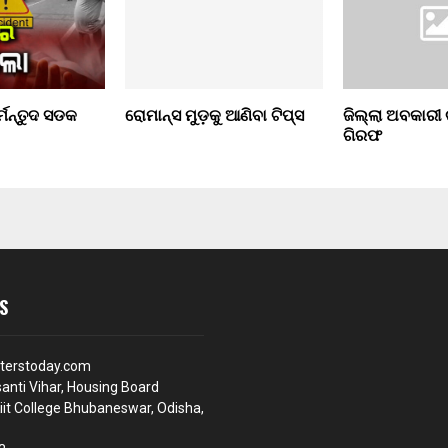
୍ମନ୍ତୁଦ ସଡକ
ରୋମାନ୍ସ ମୁଡ଼କୁ ଆଣିବା ଟିପ୍ସ
ଜିଲ୍ଲା ଅବକାରୀ
ଗିରଫ
S
terstoday.com
anti Vihar, Housing Board
iit College Bhubaneswar, Odisha,