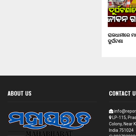
ରାଜଧାନୀରେ ମର
ଦୁର୍ଘଟଣା
ABOUT US
CONTACT U
info@repor
LP-115, Pras
Colony, Near K
India 751024