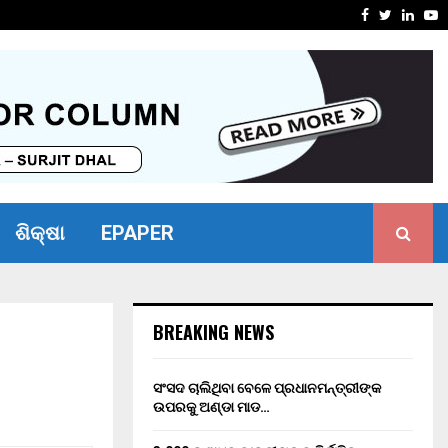
ନତା କାର୍ଯ୍ୟକ୍ରମ
ସର୍ଜରୀ ମ
Facebook
Twitter
Linke
Y
ଶିକ୍ଷା
EPAPER
BREAKING NEWS
ସଂସଦ ଚାଲିଥିବା ବେଳେ ପ୍ରଧାନମନ୍ତ୍ରୀଙ୍କ
ଉପରକୁ ଅଣ୍ଡା ମାଡ…