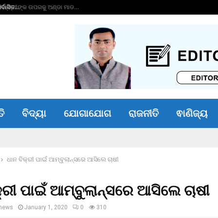
୍ବାସିତ…
ତମାଖୁ ବିରୋଧୀ ସଚେତ
ତି
ବିଦ୍ୟା
ଯୋଗାଯୋଗ
ରାଜନୀତି
ଵାଣିଜ୍ୟ
ଧାନ ବିକ୍ରୀ ପାଇଁ ଆମ୍ବୁଲାନ୍ସରେ ଆସିଲେ ଚାଷୀ
କ୍ରୀ ପାଇଁ ଆମ୍ବୁଲାନ୍ସରେ ଆସିଲେ ଚାଷୀ
news
January 1, 2020
0
310