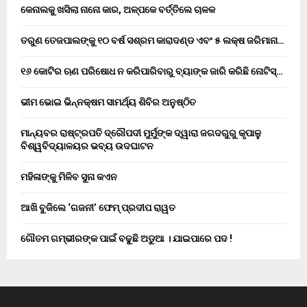
କେନାଲକୁ ଖସିଲା ନାନୋ କାର, ଅଳ୍ପକେ ବର୍ତ୍ତିଲେ ଚାଳକ
ତରୁଣ ତେଜପାଲଙ୍କୁ ୧୦ ବର୍ଷ ସଶ୍ରମ କାରାଦଣ୍ଡ ଏବଂ ₹୫ ଲକ୍ଷ ଜରିମାନା…
୧୬ କୋଟିର ଋଣ ପରିଷୋଧ ନ କରିପାରିବାରୁ ବ୍ୟାଙ୍କ ଜାରି କରିଛି ନୋଟିସ୍…
ଭୀମ ଭୋଇ ଭିନ୍ନକ୍ଷମ ସାମର୍ଥ୍ୟ ଶିବିର ଅନୁଷ୍ଠିତ
ମାନ୍ୟବର ରାଷ୍ଟ୍ରପତି ଦ୍ରୌପଦୀ ମୁର୍ମୁଙ୍କ ଦ୍ୱାରା ଜଗଦଗୁରୁ କୃପାଳୁ
ବିଶ୍ୱବିଦ୍ୟାଳୟର ଭବ୍ୟ ଉଦଘାଟନ
ମହିଳାଙ୍କୁ ମିଳିବ ସୁନା କଏନ
ଆଖି ବୁଜିଲେ ‘ଗଜନୀ’ ଫେମ୍ ପ୍ରଦୀପ ରାୱତ
ଗୌତମ ଗମ୍ଭୀରଙ୍କ ପାଇଁ ବଢୁଛି ଅଡୁଆ । ଯାଇପାରେ ପଦ !