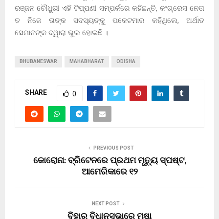
ରଞ୍ଜନ ଚୌଧୁରୀ ଏହି ଟିପ୍ପଣୀ ସମ୍ପର୍କରେ କହିଛନ୍ତି, କଂଗ୍ରେସ ନେତା
ତ ନିଜେ ତାଙ୍କ ସଦସ୍ୟଙ୍କୁ ପକେଟମାର କହିଥିଲେ, ଅର୍ଥାତ
ସେମାନଙ୍କ ଦ୍ୱାରା ଭୁଲ ହୋଇଛି ।
BHUBANESWAR
MAHABHARAT
ODISHA
SHARE
0
PREVIOUS POST
କୋରୋନା: ବ୍ରିଟେନରେ ପ୍ରଥମ ମୃତ୍ୟୁ ସ୍ପଷ୍ଟ,
ଆମେରିକାରେ ୧୨
NEXT POST
ବିହାର ବିଧାନସଭାରେ ମୂଷା