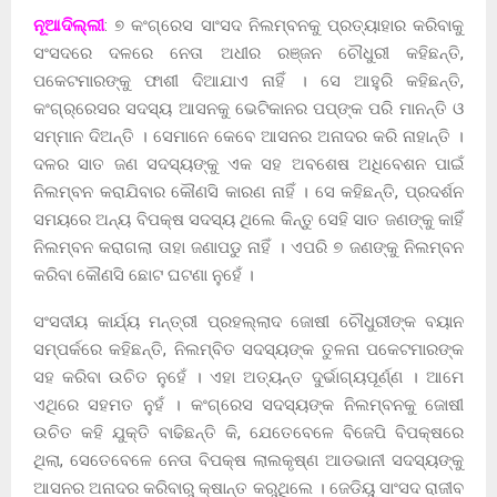
ନୂଆଦିଲ୍ଲୀ
: ୭ କଂଗ୍ରେସ ସାଂସଦ ନିଲମ୍ବନକୁ ପ୍ରତ୍ୟାହାର କରିବାକୁ
ସଂସଦରେ ଦଳରେ ନେତା ଅଧୀର ରଞ୍ଜନ ଚୌଧୁରୀ କହିଛନ୍ତି,
ପକେଟମାରଙ୍କୁ ଫାଶୀ ଦିଆଯାଏ ନାହିଁ । ସେ ଆହୁରି କହିଛନ୍ତି,
କଂଗ୍ର୍ରେସର ସଦସ୍ୟ ଆସନକୁ ଭେଟିକାନର ପପ୍ଙ୍କ ପରି ମାନନ୍ତି ଓ
ସମ୍ମାନ ଦିଅନ୍ତି । ସେମାନେ କେବେ ଆସନର ଅନାଦର କରି ନାହାନ୍ତି ।
ଦଳର ସାତ ଜଣ ସଦସ୍ୟଙ୍କୁ ଏକ ସହ ଅବଶେଷ ଅଧିବେଶନ ପାଇଁ
ନିଲମ୍ବନ କରାଯିବାର କୌଣସି କାରଣ ନାହିଁ । ସେ କହିଛନ୍ତି, ପ୍ରଦର୍ଶନ
ସମୟରେ ଅନ୍ୟ ବିପକ୍ଷ ସଦସ୍ୟ ଥିଲେ କିନ୍ତୁ ସେହି ସାତ ଜଣଙ୍କୁ କାହିଁ
ନିଲମ୍ବନ କରାଗଲା ତାହା ଜଣାପଡୁ ନାହିଁ । ଏପରି ୭ ଜଣଙ୍କୁ ନିଲମ୍ବନ
କରିବା କୌଣସି ଛୋଟ ଘଟଣା ନୁହେଁ ।
ସଂସଦୀୟ କାର୍ଯ୍ୟ ମନ୍ତ୍ରୀ ପ୍ରହଲ୍ଲାଦ ଜୋଷୀ ଚୌଧୁରୀଙ୍କ ବୟାନ
ସମ୍ପର୍କରେ କହିଛନ୍ତି, ନିଲମ୍ବିତ ସଦସ୍ୟଙ୍କ ତୁଳନା ପକେଟମାରଙ୍କ
ସହ କରିବା ଉଚିତ ନୁହେଁ । ଏହା ଅତ୍ୟନ୍ତ ଦୁର୍ଭାଗ୍ୟପୂର୍ଣ୍ଣ । ଆମେ
ଏଥିରେ ସହମତ ନୁହଁ । କଂଗ୍ରେସ ସଦସ୍ୟଙ୍କ ନିଲମ୍ବନକୁ ଜୋଷୀ
ଉଚିତ କହି ଯୁକ୍ତି ବାଢିଛନ୍ତି କି, ଯେତେବେଳେ ବିଜେପି ବିପକ୍ଷରେ
ଥିଲା, ସେତେବେଳେ ନେତା ବିପକ୍ଷ ଲାଲକୃଷ୍ଣ ଆଡଭାନୀ ସଦସ୍ୟଙ୍କୁ
ଆସନର ଅନାଦର କରିବାରୁ କ୍ଷାନ୍ତ କରୁଥିଲେ । ଜେଡିୟୁ ସାଂସଦ ରାଜୀବ