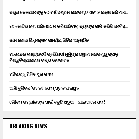
ତରୁଣ ତେଜପାଲଙ୍କୁ ୧୦ ବର୍ଷ ସଶ୍ରମ କାରାଦଣ୍ଡ ଏବଂ ₹୫ ଲକ୍ଷ ଜରିମାନା…
୧୬ କୋଟିର ଋଣ ପରିଷୋଧ ନ କରିପାରିବାରୁ ବ୍ୟାଙ୍କ ଜାରି କରିଛି ନୋଟିସ୍…
ଭୀମ ଭୋଇ ଭିନ୍ନକ୍ଷମ ସାମର୍ଥ୍ୟ ଶିବିର ଅନୁଷ୍ଠିତ
ମାନ୍ୟବର ରାଷ୍ଟ୍ରପତି ଦ୍ରୌପଦୀ ମୁର୍ମୁଙ୍କ ଦ୍ୱାରା ଜଗଦଗୁରୁ କୃପାଳୁ
ବିଶ୍ୱବିଦ୍ୟାଳୟର ଭବ୍ୟ ଉଦଘାଟନ
ମହିଳାଙ୍କୁ ମିଳିବ ସୁନା କଏନ
ଆଖି ବୁଜିଲେ ‘ଗଜନୀ’ ଫେମ୍ ପ୍ରଦୀପ ରାୱତ
ଗୌତମ ଗମ୍ଭୀରଙ୍କ ପାଇଁ ବଢୁଛି ଅଡୁଆ । ଯାଇପାରେ ପଦ !
BREAKING NEWS