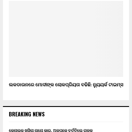
ଲକଡାଉନରେ ମୋଦୀଙ୍କ ଲୋକପ୍ରିୟତା ବଢିଛି: ନ୍ୟୁୟର୍କ ଟାଇମ୍ସ
BREAKING NEWS
କେନାଲକୁ ଖସିଲା ନାନୋ କାର, ଅଳ୍ପକେ ବର୍ତ୍ତିଲେ ଚାଳକ