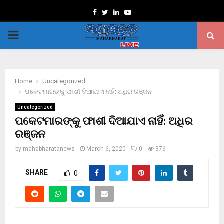
Facebook
Twitter
Linkedin
Youtube
PRIMARY
MENU
Home
Uncategorized
ପକେଟମାରଙ୍କୁ ଫାଶୀ ଦିଆଯାଏ ନାହିଁ: ଅଧିର ରଞ୍ଜନ
Uncategorized
ପକେଟମାରଙ୍କୁ ଫାଶୀ ଦିଆଯାଏ ନାହିଁ: ଅଧିର
ରଞ୍ଜନ
by
mahabharatanews
March 6, 2020
0
376
SHARE
0