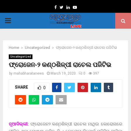
Facebook
Twitter
Linkedin
Youtube
PRIMARY
MENU
Home
Uncategorized
ଫ୍ରୋଜେନ-୨ କଣ୍ଠଶିଳ୍ପୀ ରାଚେଲ ପଜିଟିଭ
Uncategorized
ଫ୍ରୋଜେନ-୨ କଣ୍ଠଶିଳ୍ପୀ ରାଚେଲ ପଜିଟିଭ
by
mahabharatanews
March 19, 2020
0
397
SHARE
0
ନୂଆଦିଲ୍ଲୀ:
ଫ୍ରୋଜେନ୨ କଣ୍ଠଶିଳ୍ପୀ ରାଚେଲ ମାଥିଉ କୋରୋନାରେ