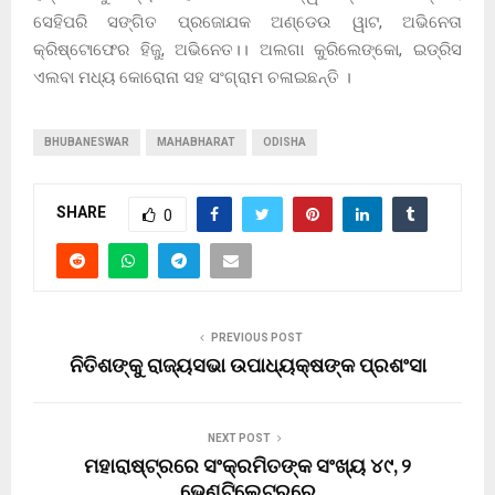
ସେହିପରି ସଙ୍ଗିତ ପ୍ରଜୋଯକ ଅଣ୍ଡେଉ ୱାଟ, ଅଭିନେତା
କ୍ରିଷ୍ଟୋଫେର ହିଜୁ, ଅଭିନେତ।। ଅଲଗା କୁରିଲେଙ୍କୋ, ଇଡ୍ରିସ
ଏଲବା ମଧ୍ୟ କୋରୋନା ସହ ସଂଗ୍ରାମ ଚଳାଇଛନ୍ତି ।
BHUBANESWAR
MAHABHARAT
ODISHA
SHARE
0
PREVIOUS POST
ନିତିଶଙ୍କୁ ରାଜ୍ୟସଭା ଉପାଧ୍ୟକ୍ଷଙ୍କ ପ୍ରଶଂସା
NEXT POST
ମହାରାଷ୍ଟ୍ରରେ ସଂକ୍ରମିତଙ୍କ ସଂଖ୍ୟ ୪୯, ୨
ଭେଣ୍ଟିଲେଟରରେ