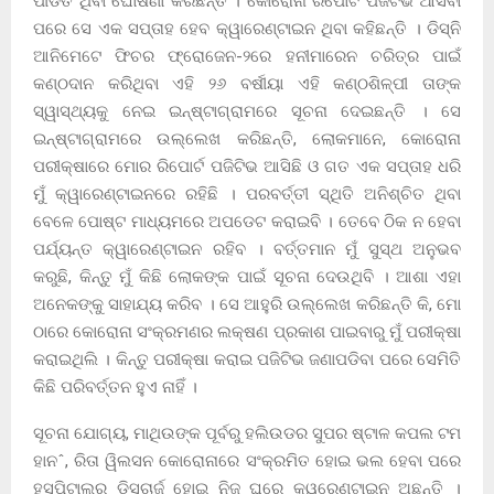
ପୀଡିତ ଥିବା ଘୋଷଣା କରିଛନ୍ତି । କୋରୋନା ରିପୋର୍ଟ ପଜିଟିଭ ଆସିବା
ପରେ ସେ ଏକ ସପ୍ତାହ ହେବ କ୍ୱାରେଣ୍ଟାଇନ ଥିବା କହିଛନ୍ତି । ଡିସ୍ନି
ଆନିମେଟେ ଫିଚର ଫ୍ରୋଜେନ-୨ରେ ହନୀମାରେନ ଚରିତ୍ର ପାଇଁ
କଣ୍ଠଦାନ କରିଥିବା ଏହି ୨୬ ବର୍ଷୀୟା ଏହି କଣ୍ଠଶିଳ୍ପୀ ତାଙ୍କ
ସ୍ୱାସ୍ଥ୍ୟକୁ ନେଇ ଇନ୍ଷ୍ଟାଗ୍ରାମରେ ସୂଚନା ଦେଇଛନ୍ତି । ସେ
ଇନ୍ଷ୍ଟାଗ୍ରାମରେ ଉଲ୍ଲେଖ କରିଛନ୍ତି, ଲୋକମାନେ, କୋରୋନା
ପରୀକ୍ଷାରେ ମୋର ରିପୋର୍ଟ ପଜିଟିଭ ଆସିଛି ଓ ଗତ ଏକ ସପ୍ତାହ ଧରି
ମୁଁ କ୍ୱାରେଣ୍ଟାଇନରେ ରହିଛି । ପରବର୍ତ୍ତୀ ସ୍ଥିତି ଅନିଶ୍ଚିତ ଥିବା
ବେଳେ ପୋଷ୍ଟ ମାଧ୍ୟମରେ ଅପଡେଟ କରାଇବି । ତେବେ ଠିକ ନ ହେବା
ପର୍ଯ୍ୟନ୍ତ କ୍ୱାରେଣ୍ଟାଇନ ରହିବ । ବର୍ତ୍ତମାନ ମୁଁ ସୁସ୍ଥ ଅନୁଭବ
କରୁଛି, କିନ୍ତୁ ମୁଁ କିଛି ଲୋକଙ୍କ ପାଇଁ ସୂଚନା ଦେଉଥିବି । ଆଶା ଏହା
ଅନେକଙ୍କୁ ସାହାଯ୍ୟ କରିବ । ସେ ଆହୁରି ଉଲ୍ଲେଖ କରିଛନ୍ତି କି, ମୋ
ଠାରେ କୋରୋନା ସଂକ୍ରମଣର ଲକ୍ଷଣ ପ୍ରକାଶ ପାଇବାରୁ ମୁଁ ପରୀକ୍ଷା
କରାଇଥିଲି । କିନ୍ତୁ ପରୀକ୍ଷା କରାଇ ପଜିଟିଭ ଜଣାପଡିବା ପରେ ସେମିତି
କିଛି ପରିବର୍ତ୍ତନ ହୁଏ ନାହିଁ ।
ସୂଚନା ଯୋଗ୍ୟ, ମାଥିଉଙ୍କ ପୂର୍ବରୁ ହଲିଉଡର ସୁପର ଷ୍ଟାଳ କପଲ ଟମ
ହାନˆ, ରିତା ୱିଲସନ କୋରୋନାରେ ସଂକ୍ରମିତ ହୋଇ ଭଲ ହେବା ପରେ
ହସ୍ପିଟାଲରୁ ଡିସ୍ଚାର୍ଜ ହୋଇ ନିଜ ଘରେ କ୍ୱରେଣ୍ଟାଇନ ଅଛନ୍ତି ।