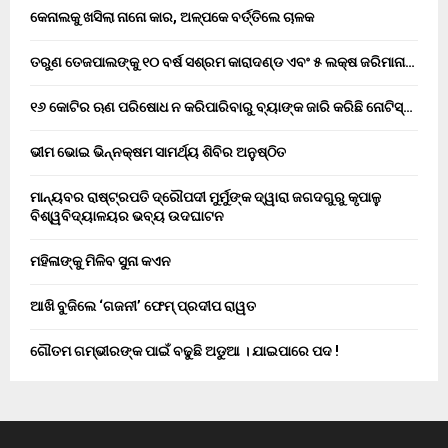
କେନାଲକୁ ଖସିଲା ନାନୋ କାର, ଅଳ୍ପକେ ବର୍ତ୍ତିଲେ ଚାଳକ
ତରୁଣ ତେଜପାଲଙ୍କୁ ୧୦ ବର୍ଷ ସଶ୍ରମ କାରାଦଣ୍ଡ ଏବଂ ₹୫ ଲକ୍ଷ ଜରିମାନା…
୧୬ କୋଟିର ଋଣ ପରିଷୋଧ ନ କରିପାରିବାରୁ ବ୍ୟାଙ୍କ ଜାରି କରିଛି ନୋଟିସ୍…
ଭୀମ ଭୋଇ ଭିନ୍ନକ୍ଷମ ସାମର୍ଥ୍ୟ ଶିବିର ଅନୁଷ୍ଠିତ
ମାନ୍ୟବର ରାଷ୍ଟ୍ରପତି ଦ୍ରୌପଦୀ ମୁର୍ମୁଙ୍କ ଦ୍ୱାରା ଜଗଦଗୁରୁ କୃପାଳୁ
ବିଶ୍ୱବିଦ୍ୟାଳୟର ଭବ୍ୟ ଉଦଘାଟନ
ମହିଳାଙ୍କୁ ମିଳିବ ସୁନା କଏନ
ଆଖି ବୁଜିଲେ ‘ଗଜନୀ’ ଫେମ୍ ପ୍ରଦୀପ ରାୱତ
ଗୌତମ ଗମ୍ଭୀରଙ୍କ ପାଇଁ ବଢୁଛି ଅଡୁଆ । ଯାଇପାରେ ପଦ !