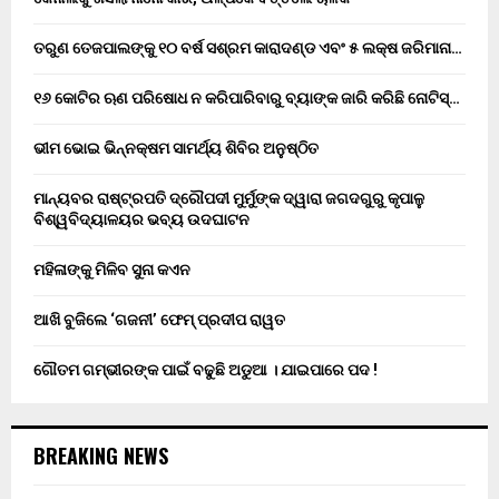
ତରୁଣ ତେଜପାଲଙ୍କୁ ୧୦ ବର୍ଷ ସଶ୍ରମ କାରାଦଣ୍ଡ ଏବଂ ₹୫ ଲକ୍ଷ ଜରିମାନା…
୧୬ କୋଟିର ଋଣ ପରିଷୋଧ ନ କରିପାରିବାରୁ ବ୍ୟାଙ୍କ ଜାରି କରିଛି ନୋଟିସ୍…
ଭୀମ ଭୋଇ ଭିନ୍ନକ୍ଷମ ସାମର୍ଥ୍ୟ ଶିବିର ଅନୁଷ୍ଠିତ
ମାନ୍ୟବର ରାଷ୍ଟ୍ରପତି ଦ୍ରୌପଦୀ ମୁର୍ମୁଙ୍କ ଦ୍ୱାରା ଜଗଦଗୁରୁ କୃପାଳୁ
ବିଶ୍ୱବିଦ୍ୟାଳୟର ଭବ୍ୟ ଉଦଘାଟନ
ମହିଳାଙ୍କୁ ମିଳିବ ସୁନା କଏନ
ଆଖି ବୁଜିଲେ ‘ଗଜନୀ’ ଫେମ୍ ପ୍ରଦୀପ ରାୱତ
ଗୌତମ ଗମ୍ଭୀରଙ୍କ ପାଇଁ ବଢୁଛି ଅଡୁଆ । ଯାଇପାରେ ପଦ !
BREAKING NEWS