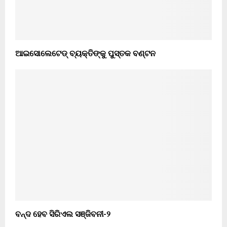
ଆଇସୋଲେଟେଡ୍ ବ୍ୟକ୍ତିଙ୍କୁ ପୁସ୍ତକ ବଣ୍ଟନ
ବନ୍ଦ ହେବ ସିରିଏଲ ସଞ୍ଜିବନୀ-୨