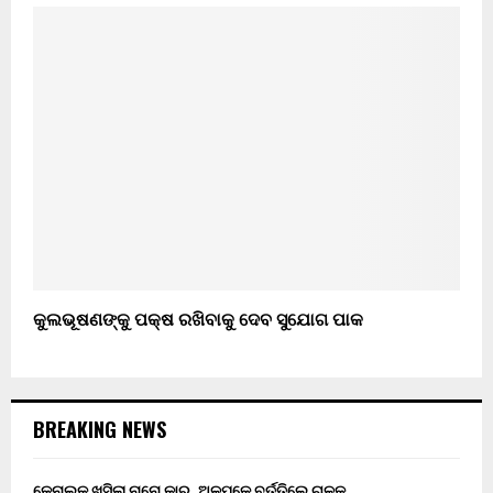
କୁଲଭୂଷଣଙ୍କୁ ପକ୍ଷ ରଖିବାକୁ ଦେବ ସୁଯୋଗ ପାକ
BREAKING NEWS
କେନାଲକୁ ଖସିଲା ନାନୋ କାର, ଅଳ୍ପକେ ବର୍ତ୍ତିଲେ ଚାଳକ