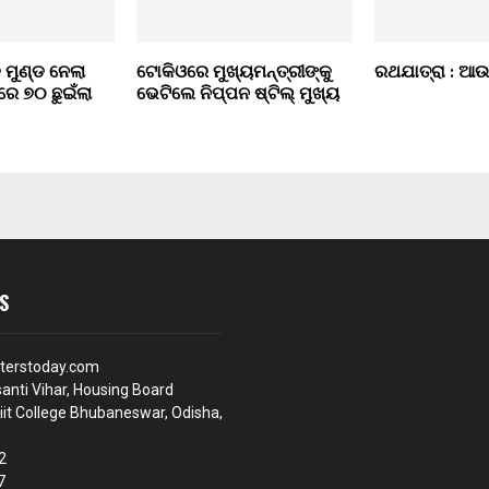
ମୁଣ୍ଡ ନେଲା
ଟୋକିଓରେ ମୁଖ୍ୟମନ୍ତ୍ରୀଙ୍କୁ
ରଥଯାତ୍ରା : ଆଉ
ରେ ୭୦ ଛୁଇଁଲା
ଭେଟିଲେ ନିପ୍ପନ ଷ୍ଟିଲ୍ ମୁଖ୍ୟ
S
terstoday.com
anti Vihar, Housing Board
iit College Bhubaneswar, Odisha,
2
7