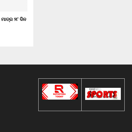
 ମାତ୍ର ୨୮ ଦିନ