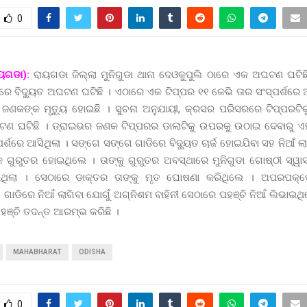
0
ୟଗଡା):
ରାୟଗଡା ଜିଲ୍ଲା ମୁନିଗୁଡା ଥାନା ଦେଓକୁପୁଲି ଠାରେ ଏକ ଅଘଟଣ ଘଟି
େ ବିଦ୍ୟୁତ ଅଘଟଣ ଘଟିଛି । ଏଠାରେ ଏକ ଟିପ୍ପର ୧୧ କେଭି ତାର ସଂସ୍ପର୍ଶରେ ଆ
ଜଣକଙ୍କ ମୃତ୍ୟୁ ହୋଇଛି । ସୁଚନା ଅନୁଯାୟୀ, କ୍ରସର ପରିସରରେ ଟିପ୍ପରଟିକୁ ପ
ଣ ଘଟିଛି । ଡ୍ରାଇଭର ଜଣକ ଟିପ୍ପରର ଡାଲାଟିକୁ ଉପରକୁ ଉଠାଇ ଦେବାରୁ ଏହ
ପର୍ଶରେ ଆସିଥିଲା । ସଙ୍ଗେ ସଙ୍ଗେ ଗାଡିରେ ବିଦ୍ୟୁତ ଚାର୍ଜ ହୋଇଯିବା ସହ ନିଆଁ ଲା
ଗୁରୁତର ହୋଇଥିଲେ । ତାଙ୍କୁ ଗୁରୁତର ଅବସ୍ଥାରେ ମୁନିଗୁଡା ଗୋଷ୍ଠୀ ସ୍ୱାସ
ାଇଥିଲା । ସେଠାରେ ଡାକ୍ତର ତାଙ୍କୁ ମୃତ ଘୋଷଣା କରିଥିଲେ । ଅପରପକ୍ଷ
ି ଗାଡିରେ ନିଆଁ ଲାଗିବା ଯୋଗୁଁ ଅଗ୍ନିଶମ ବାହିନୀ ସେଠାରେ ପହଞ୍ଚି ନିଆଁ ଲିଭାଇଥ
ଞ୍ଚି ତଦନ୍ତ ଆରମ୍ଭ କରିଛି ।
MAHABHARAT
ODISHA
0