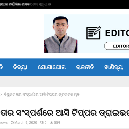
ପକେ ବର୍ତ୍ତିଲେ ଚାଳକ
ତରୁଣ ତେଜପାଲଙ୍କୁ ୧
ତି
ବିଦ୍ୟା
ଯୋଗାଯୋଗ
ରାଜନୀତି
ଵାଣିଜ୍ୟ
ବିଦ୍ୟୁତ ତାର ସଂସ୍ପର୍ଶରେ ଆସି ଟିପ୍ପର ଡ୍ରାଇଭର ମୃତ
ତ ତାର ସଂସ୍ପର୍ଶରେ ଆସି ଟିପ୍ପର ଡ୍ରାଇଭ
news
March 9, 2020
0
559