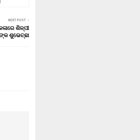
NEXT POST
କଳାରେ ଶିଳ୍ପୀ
ଙ୍କ ଶୁଭେଚ୍ଛା