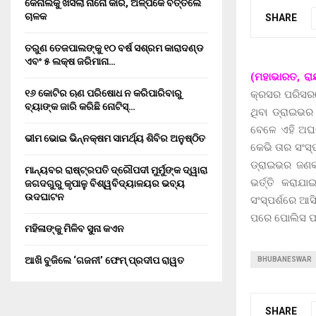
କେନାଲକୁ ଖସିଲା ନାନୋ କାର, ଅଳ୍ପକେ ବର୍ତ୍ତିଲେ
ଚାଳକ
SHARE
ତରୁଣ ତେଜପାଲଙ୍କୁ ୧୦ ବର୍ଷ ସଶ୍ରମ କାରାଦଣ୍ଡ
ଏବଂ ₹୫ ଲକ୍ଷ ଜରିମାନା…
(ମହାଭାରତ, ରା
୧୬ କୋଟିର ଋଣ ପରିଷୋଧ ନ କରିପାରିବାରୁ
କ୍ରସର ପରିସରର
ବ୍ୟାଙ୍କ ଜାରି କରିଛି ନୋଟିସ୍…
ଥିବା ଡ୍ରାଇଭର 
ବେଳେ ଏହି ଅଘଟ
ଭୀମ ଭୋଇ ଭିନ୍ନକ୍ଷମ ସାମର୍ଥ୍ୟ ଶିବିର ଅନୁଷ୍ଠିତ
କେଭି ତାର ସଂସ୍
ଡ୍ରାଇଭର ଜଣକ 
ମାନ୍ୟବର ରାଷ୍ଟ୍ରପତି ଦ୍ରୌପଦୀ ମୁର୍ମୁଙ୍କ ଦ୍ୱାରା
ଭର୍ତ୍ତି କରାଯ
ଜଗଦଗୁରୁ କୃପାଳୁ ବିଶ୍ୱବିଦ୍ୟାଳୟର ଭବ୍ୟ
ଉଦଘାଟନ
ସଂସ୍ପର୍ଶରେ ଆସ
ପରେ ପୋଲିସ ପହ
ମହିଳାଙ୍କୁ ମିଳିବ ସୁନା କଏନ
ଆଖି ବୁଜିଲେ ‘ଗଜନୀ’ ଫେମ୍ ପ୍ରଦୀପ ରାୱତ
BHUBANESWAR
SHARE