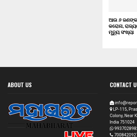
ଆଉ ୬ ଜଣଙ୍କ 
କରୋନା, ରାଜ୍ୟ
ମୃତ୍ୟୁ ସଂଖ୍ୟା
ABOUT US
CONTACT U
info@repor
LP-115, Pras
Colony, Near K
India 751024
993702898
700842092