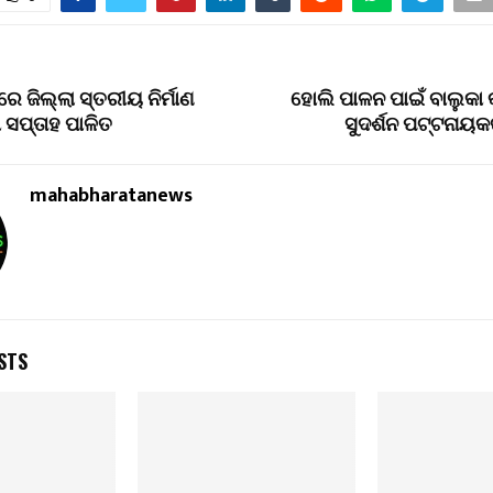
େ ଜିଲ୍ଲା ସ୍ତରୀୟ ନିର୍ମାଣ
ହୋଲି ପାଳନ ପାଇଁ ବାଲୁକା 
 ସପ୍ତାହ ପାଳିତ
ସୁଦର୍ଶନ ପଟ୍ଟନାୟକ
mahabharatanews
STS