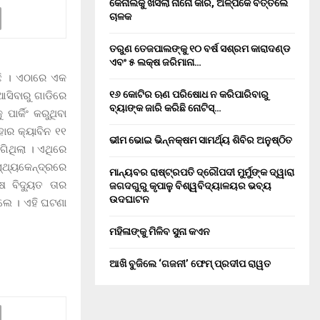
କେନାଲକୁ ଖସିଲା ନାନୋ କାର, ଅଳ୍ପକେ ବର୍ତ୍ତିଲେ
ଚାଳକ
ତରୁଣ ତେଜପାଲଙ୍କୁ ୧୦ ବର୍ଷ ସଶ୍ରମ କାରାଦଣ୍ଡ
ଏବଂ ₹୫ ଲକ୍ଷ ଜରିମାନା…
ଛି । ଏଠାରେ ଏକ
୧୬ କୋଟିର ଋଣ ପରିଷୋଧ ନ କରିପାରିବାରୁ
ସିବାରୁ ଗାଡିରେ
ବ୍ୟାଙ୍କ ଜାରି କରିଛି ନୋଟିସ୍…
ାର୍କିଂ କରୁଥିବା
ାର କ୍ୟାବିନ ୧୧
ଭୀମ ଭୋଇ ଭିନ୍ନକ୍ଷମ ସାମର୍ଥ୍ୟ ଶିବିର ଅନୁଷ୍ଠିତ
ଗିଥିଲା । ଏଥିରେ
୍ଥ୍ୟକେନ୍ଦ୍ରରେ
ମାନ୍ୟବର ରାଷ୍ଟ୍ରପତି ଦ୍ରୌପଦୀ ମୁର୍ମୁଙ୍କ ଦ୍ୱାରା
େ ବିଦ୍ୟୁତ ତାର
ଜଗଦଗୁରୁ କୃପାଳୁ ବିଶ୍ୱବିଦ୍ୟାଳୟର ଭବ୍ୟ
ଉଦଘାଟନ
ିଲେ । ଏହି ଘଟଣା
ମହିଳାଙ୍କୁ ମିଳିବ ସୁନା କଏନ
ଆଖି ବୁଜିଲେ ‘ଗଜନୀ’ ଫେମ୍ ପ୍ରଦୀପ ରାୱତ