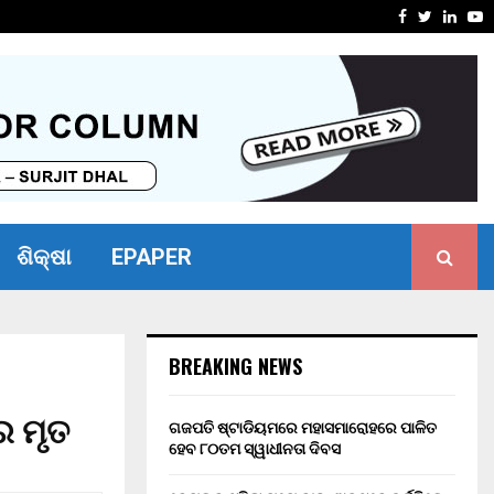
୦ ବର୍ଷ ସଶ୍ରମ କାରାଦଣ୍ଡ ଏବଂ…
୧୬ କୋଟିର
Facebook
Twitter
Linke
Y
ଶିକ୍ଷା
EPAPER
BREAKING NEWS
ର ମୃତ
ଗଜପତି ଷ୍ଟାଡିୟମରେ ମହାସମାରୋହରେ ପାଳିତ
ହେବ ୮୦ତମ ସ୍ୱାଧୀନତା ଦିବସ