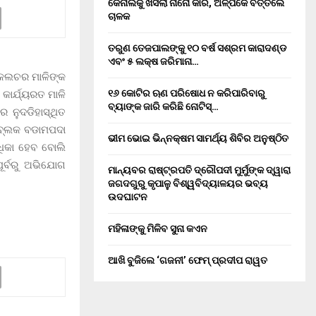
କେନାଲକୁ ଖସିଲା ନାନୋ କାର, ଅଳ୍ପକେ ବର୍ତ୍ତିଲେ
ଚାଳକ
ତରୁଣ ତେଜପାଲଙ୍କୁ ୧୦ ବର୍ଷ ସଶ୍ରମ କାରାଦଣ୍ଡ
ଏବଂ ₹୫ ଲକ୍ଷ ଜରିମାନା…
ଟିକଲଚର ମାଳିଙ୍କ
୧୬ କୋଟିର ଋଣ ପରିଷୋଧ ନ କରିପାରିବାରୁ
କାର୍ଯ୍ୟରତ ମାଳି
ବ୍ୟାଙ୍କ ଜାରି କରିଛି ନୋଟିସ୍…
 ନୁଦଡିହାସ୍ଥିତ
ା ବ୍ଲକ ବଡାମପଦା
ଭୀମ ଭୋଇ ଭିନ୍ନକ୍ଷମ ସାମର୍ଥ୍ୟ ଶିବିର ଅନୁଷ୍ଠିତ
ଧିକା ହେବ ବୋଲି
ୂର୍ବରୁ ଅଭିଯୋଗ
ମାନ୍ୟବର ରାଷ୍ଟ୍ରପତି ଦ୍ରୌପଦୀ ମୁର୍ମୁଙ୍କ ଦ୍ୱାରା
ଜଗଦଗୁରୁ କୃପାଳୁ ବିଶ୍ୱବିଦ୍ୟାଳୟର ଭବ୍ୟ
ଉଦଘାଟନ
ମହିଳାଙ୍କୁ ମିଳିବ ସୁନା କଏନ
ଆଖି ବୁଜିଲେ ‘ଗଜନୀ’ ଫେମ୍ ପ୍ରଦୀପ ରାୱତ