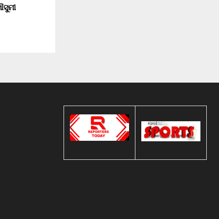
ୌସୁମୀ