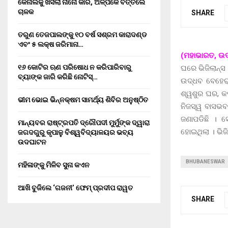
କେନାଲକୁ ଖସିଲା ନାନୋ କାର, ଅଳ୍ପକେ ବର୍ତ୍ତିଲେ
ଚାଳକ
SHARE
ତରୁଣ ତେଜପାଲଙ୍କୁ ୧୦ ବର୍ଷ ସଶ୍ରମ କାରାଦଣ୍ଡ
ଏବଂ ₹୫ ଲକ୍ଷ ଜରିମାନା…
(ମହାଭାରତ, ଉଦ
୧୬ କୋଟିର ଋଣ ପରିଷୋଧ ନ କରିପାରିବାରୁ
ଘରେ ଭିଜିଲାନ୍ସ
ବ୍ୟାଙ୍କ ଜାରି କରିଛି ନୋଟିସ୍…
ଉଦ୍ଧବ ବେହେରା
ଶ୍ୱଶୁର ଘର, କପ
ଭୀମ ଭୋଇ ଭିନ୍ନକ୍ଷମ ସାମର୍ଥ୍ୟ ଶିବିର ଅନୁଷ୍ଠିତ
ନିଜସ୍ୱ ବାସଭବ
ଜଣାପଡିଛି । ସ
ମାନ୍ୟବର ରାଷ୍ଟ୍ରପତି ଦ୍ରୌପଦୀ ମୁର୍ମୁଙ୍କ ଦ୍ୱାରା
ହୋଇଥିଲା । ଭିଜ
ଜଗଦଗୁରୁ କୃପାଳୁ ବିଶ୍ୱବିଦ୍ୟାଳୟର ଭବ୍ୟ
ଉଦଘାଟନ
BHUBANESWAR
ମହିଳାଙ୍କୁ ମିଳିବ ସୁନା କଏନ
ଆଖି ବୁଜିଲେ ‘ଗଜନୀ’ ଫେମ୍ ପ୍ରଦୀପ ରାୱତ
SHARE