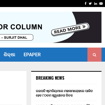
୦ ବର୍ଷ ସଶ୍ରମ କାରାଦଣ୍ଡ ଏବଂ…
୧୬ କୋଟିର
Facebook
Twitter
Linke
Y
ଶିକ୍ଷା
EPAPER
BREAKING NEWS
ଗଜପତି ଷ୍ଟାଡିୟମରେ ମହାସମାରୋହରେ ପାଳିତ
ହେବ ୮୦ତମ ସ୍ୱାଧୀନତା ଦିବସ