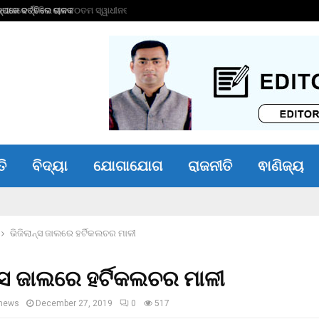
ପକେ ବର୍ତ୍ତିଲେ ଚାଳକ
ତରୁଣ ତେଜପାଲଙ୍କୁ ୧
ତି
ବିଦ୍ୟା
ଯୋଗାଯୋଗ
ରାଜନୀତି
ଵାଣିଜ୍ୟ
ଭିଜିଲାନ୍ସ ଜାଲରେ ହର୍ଟିକଲଚର ମାଳୀ
ନ୍ସ ଜାଲରେ ହର୍ଟିକଲଚର ମାଳୀ
news
December 27, 2019
0
517