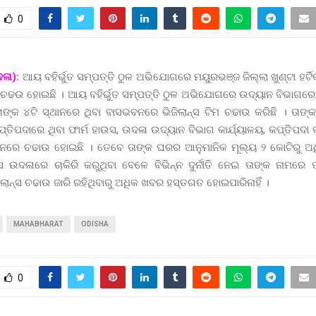
0
ଳା):
ଆୟ ବହିର୍ଭୁତ ସମ୍ପତ୍ତି ଠୁଳ ଅଭିଯୋଗରେ ମୟୁରଭଞ୍ଜ ଜିଲ୍ଲା ଖୁଣ୍ଟା ହର୍
 ଚଢଉ ହୋଇଛି । ଆୟ ବହିର୍ଭୁତ ସମ୍ପତ୍ତି ଠୁଳ ଅଭିଯୋଗରେ ଉଦ୍ୟାନ ବିଭାଗରେ 
ଙ୍କ ୪ଟି ସ୍ଥାନରେ ଥିବା ବାସଭବନରେ ଭିଜିଲାନ୍ସ ଟିମ ଚଢାଉ କରିଛି । ତାଙ୍କର
୍ତିପଦାରେ ଥିବା ଫାର୍ମ ହାଉସ, ଉଦଳା ଉଦ୍ୟାନ ବିଭାଗ କାର୍ଯ୍ୟାଳୟ, କପ୍ତିପଦ
ନରେ ଚଢାଉ ହୋଇଛି । ତେବେ ତାଙ୍କ ଘରର ଆନୁମାନିକ ମୂଲ୍ୟ ୨ କୋଟିରୁ ଅ
େ ଉଦଳାରେ ଚାକିରି କରୁଥିବା ବେଳେ ବିଭିନ୍ନ ଦୁର୍ନୀତି ନେଇ ତାଙ୍କ ନାମରେ ପ
ିଲାନ୍ସ ଚଢାଉ ଜାରି ରହିଥିବାରୁ ଅଧିକ ଖବର ହସ୍ତଗତ ହୋଇପାରିନାହିଁ ।
MAHABHARAT
ODISHA
0