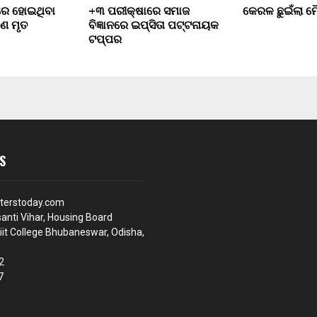
ରେ ହୋଇଥିବା
+୩ ପରୀକ୍ଷାରେ ସମାଜ
କେରଳ ଛୁଇଁଲା ମ
ଣେ ମୃତ
ବିଜ୍ଞାନରେ ଇପ୍ସିତା ପଟ୍ଟନାୟକ
ଟପ୍ପର
S
terstoday.com
anti Vihar, Housing Board
iit College Bhubaneswar, Odisha,
2
7