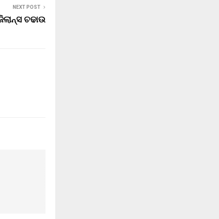
NEXT POST
ିଲାନ୍ସ ଚଢାଉ