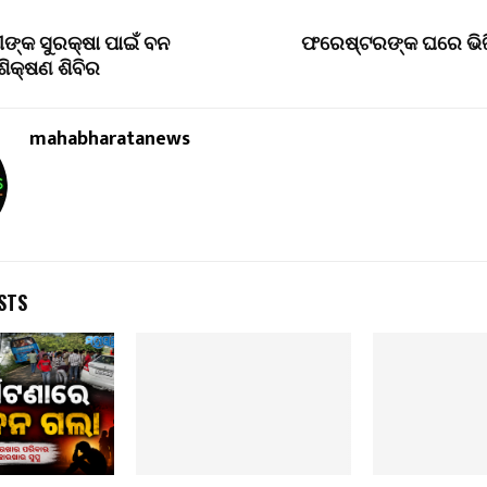
ୀଙ୍କ ସୁରକ୍ଷା ପାଇଁ ବନ
ଫରେଷ୍ଟରଙ୍କ ଘରେ ଭିଜ
ିକ୍ଷଣ ଶିବିର
mahabharatanews
STS