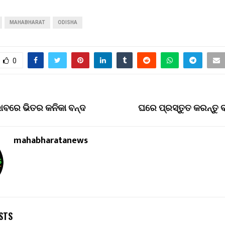
MAHABHARAT
ODISHA
0
ାବରେ ଭିତର କନିକା ବନ୍ଦ
ଘରେ ପ୍ରସ୍ତୁତ କରନ୍ତୁ 
mahabharatanews
STS