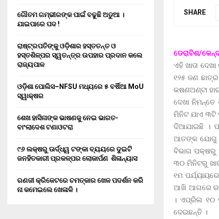
SHARE
ଗୌତମ ଗମ୍ଭୀରଙ୍କ ପାଇଁ ବଢୁଛି ଅଡୁଆ ।
ଯାଇପାରେ ପଦ !
ରାଷ୍ଟ୍ରପତିଙ୍କୁ ଓଡ଼ିଶାର ହସ୍ତତନ୍ତ ଓ
ଡେରାବିଶ/କେନ୍ଦ
ହସ୍ତଶିଳ୍ପର ସ୍ୱତନ୍ତ୍ର ଉପହାର ପ୍ରଦାନ କଲେ
ରାଜ୍ୟପାଳ
ଏହି ଖାତା ଦେଖା
୧୨୫ ଜଣ ଛାତ୍ର 
ଓଡ଼ିଶା ପୋଲିସ–NFSU ମଧ୍ୟରେ ୫ ବର୍ଷିଆ MoU
କଷଣଅଣ୍ଟା ହାଇସ
ସ୍ୱାକ୍ଷର
ଦେଖା ନିମନ୍ତେ 
ମିନିଟ ଯାଏ ୩ଟି 
ଶେଖ ହାସିନାଙ୍କ ଭାଷଣକୁ ନେଇ ଭାରତ-
ଦିଆଯାଇଛି । ପ
ବାଂଲାଦେଶ ଟଣାଓଟରା
ଆତଙ୍କ ଯୋଗୁ ଏ
୯୬ ଲକ୍ଷରୁ ଊର୍ଦ୍ଧ୍ୱ ଟଙ୍କା ବ୍ୟୟରେ ଦୁଇଟି
ବିଭାଗ ପକ୍ଷରୁ 
ଜନହିତକାରୀ ପ୍ରକଳ୍ପର ଲୋକାର୍ପଣ ଶିଳାନ୍ୟାସ
୩୦ ମିନିଟରୁ ଖା
୧ମ ପର୍ଯ୍ୟାୟରେ
ରଣଜୀ କ୍ରିକେଟରେ ଚମତ୍କାର ଖେଳ ପଦର୍ଶନ କରି
ଆଖି ଆଗରେ ରଖି
ନା କମେଇଲେ ଖେଳାଳି ।
। ଏପ୍ରିଲ ୧୦ ତ
ଦେଇଛନ୍ତି ।