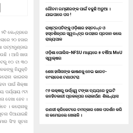
ଗୌତମ ଗମ୍ଭୀରଙ୍କ ପାଇଁ ବଢୁଛି ଅଡୁଆ ।
ଯାଇପାରେ ପଦ !
ରାଷ୍ଟ୍ରପତିଙ୍କୁ ଓଡ଼ିଶାର ହସ୍ତତନ୍ତ ଓ
 ୨ଟି କେନ୍ଦ୍ରରେ
ହସ୍ତଶିଳ୍ପର ସ୍ୱତନ୍ତ୍ର ଉପହାର ପ୍ରଦାନ କଲେ
ରାଜ୍ୟପାଳ
ଲ୍ଲାରେ ୨୦ ହଜାର
ା ପଟ୍ଟାମୁଣ୍ଡାଇ
ଓଡ଼ିଶା ପୋଲିସ–NFSU ମଧ୍ୟରେ ୫ ବର୍ଷିଆ MoU
ଉଛି । ଆଜି ଖାତା
ସ୍ୱାକ୍ଷର
ନିଟରୁ ୧୦ ଟା ୩୦
ଳକଙ୍କୁ ନିଯୁକ୍ତି
ଶେଖ ହାସିନାଙ୍କ ଭାଷଣକୁ ନେଇ ଭାରତ-
। କରୋନା ଭାଇରସ
ବାଂଲାଦେଶ ଟଣାଓଟରା
ା ପାଇଁ ଶିକ୍ଷା
୯୬ ଲକ୍ଷରୁ ଊର୍ଦ୍ଧ୍ୱ ଟଙ୍କା ବ୍ୟୟରେ ଦୁଇଟି
ୟ ପର୍ଯ୍ୟାୟ ୯ଟା
ଜନହିତକାରୀ ପ୍ରକଳ୍ପର ଲୋକାର୍ପଣ ଶିଳାନ୍ୟାସ
ାତା ଦେଖା ହେବ ।
ରିବେ । କରୋନାକୁ
ରଣଜୀ କ୍ରିକେଟରେ ଚମତ୍କାର ଖେଳ ପଦର୍ଶନ କରି
ୂଚନା ଦିଆଯାଇଛି
ନା କମେଇଲେ ଖେଳାଳି ।
ମାର ସିଂହ ସୂଚନା