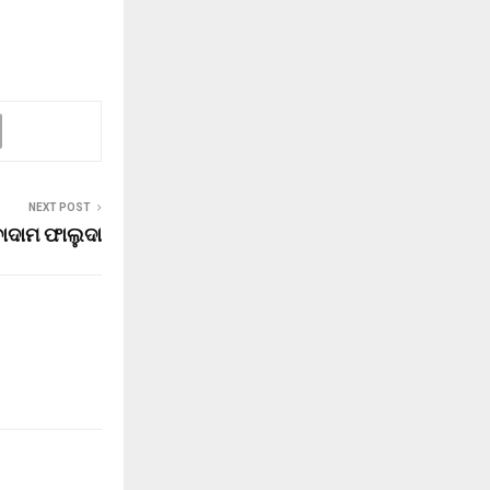
NEXT POST
ବାଦାମ ଫାଲୁଦା