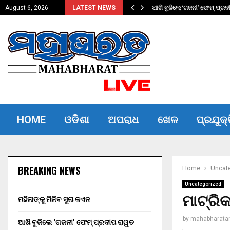
ଆଖି ବୁଜିଲେ ‘ଗଜନୀ’ ଫେମ୍ ପ୍ର
August 6, 2026
LATEST NEWS
HOME
ଓଡିଶା
ଅପରାଧ
ଖେଳ
ପ୍ରଯୁକ୍
BREAKING NEWS
Home
Uncat
Uncategorized
ମାଟ୍ରି
ମହିଳାଙ୍କୁ ମିଳିବ ସୁନା କଏନ
by
mahabharata
ଆଖି ବୁଜିଲେ ‘ଗଜନୀ’ ଫେମ୍ ପ୍ରଦୀପ ରାୱତ