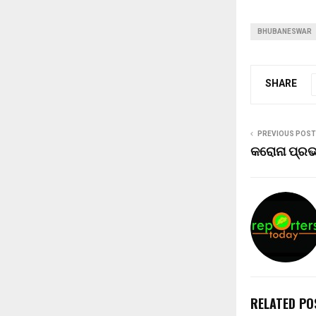
BHUBANESWAR
SHARE
PREVIOUS POST
କରୋନା ପ୍ରଭ
RELATED PO