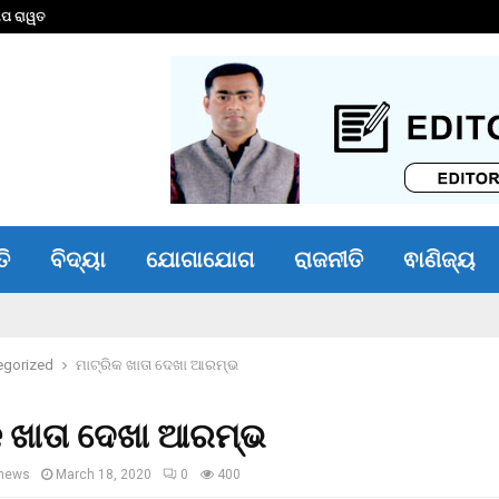
ଦୀପ ରାୱତ
ଗୌତମ ଗମ୍ଭୀରଙ୍କ ପ
ତି
ବିଦ୍ୟା
ଯୋଗାଯୋଗ
ରାଜନୀତି
ଵାଣିଜ୍ୟ
egorized
ମାଟ୍ରିକ ଖାତା ଦେଖା ଆରମ୍ଭ
କ ଖାତା ଦେଖା ଆରମ୍ଭ
news
March 18, 2020
0
400