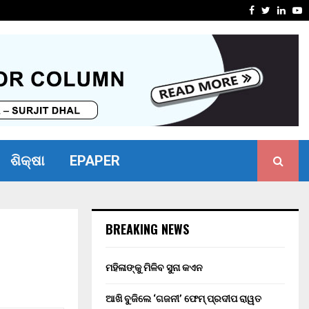
ାଇଁ ବଢୁଛି ଅଡୁଆ । ଯାଇପାରେ…
ରାଷ୍ଟ୍ରପ
Facebook
Twitter
Linke
Y
ଶିକ୍ଷା
EPAPER
BREAKING NEWS
ମହିଳାଙ୍କୁ ମିଳିବ ସୁନା କଏନ
ଆଖି ବୁଜିଲେ ‘ଗଜନୀ’ ଫେମ୍ ପ୍ରଦୀପ ରାୱତ