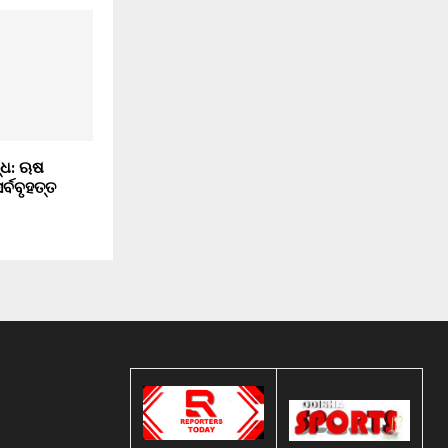
ଦ୍ଧ: ଋଷ
ର୍ବବୃହତ୍ତ