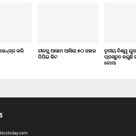
ୁ କେନ୍ଦ୍ର କରି
ଚୀନରୁ ଆସାମ ଆସିଲା ୫୦ ଜହାର
ତୃତୀୟ ବିଶ୍ୱ ଯୁ
ପିପିଇ କିଟ
ପ୍ରସ୍ତୁତ କରୁଛି ସ
ବୋମା
S
terstoday.com