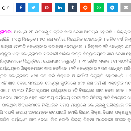
0
୍ରାପଡା:
ଆସନ୍ତା ୧୮ ତାରିଖରୁ ମାଟ୍ରିକ ଖାତା ଦେଖା ଆରମ୍ଭ ହୋଇଛି । ଜିଲ୍ଲାର
 ଚାଲିଛି । ଏଥି ନିମନ୍ତେ ୮୫୦ ଜଣ କର୍ମ·ରୀ ନିୟୋଜିତ ହୋଇଛନ୍ତି । ଚଳିତ ବର୍ଷ ଜି
ଛାତ୍ରୀ ୧୦୩ଟି କେନ୍ଦ୍ରରେ ପରୀକ୍ଷା ଦେଇଥିଲେ । ଜିଲ୍ଲାର ୨ଟି କେନ୍ଦ୍ର ଯଥ
୍କୁଲ ଏବଂ କେନ୍ଦ୍ରାପଡା ସରକାରୀ ବାଳିକା ଉଚ୍ଚ ବିଦ୍ୟାଳୟରେ ଖାତା ଦେଖା ହେ
ଶିକ୍ଷକମାନେ ନିଯୁକ୍ତିରେ ଯୋଗଦାନ କରୁଛନ୍ତି । ୧୯ ତାରିଖ ସକାଳ ୮ଟା ୩୦ମି
ପର୍ଯ୍ୟାୟରେ ଶିକ୍ଷକମାନେ ଖାତା ଦେଖିବେ । ୨ଟି କେନ୍ଦ୍ରରେ ୨ ଜଣ କେନ୍ଦ୍ର ପରି·
୍ରତି କେନ୍ଦ୍ରରେ ୪୨୫ ଜଣ କରି ଶିକ୍ଷକ ଓ କର୍ମ·ରୀ ନିଯୁକ୍ତି ହୋଇଛନ୍ତି 
ହି ଖାତା ଦେଖା ସମୟରେ କେନ୍ଦ୍ର ଗୁଡିକରେ ୪୨୫ ଜଣ କର୍ମ·ରୀ ଏକତ୍ରିତ ନହେବ
ଏହା ୮ ଟା ୩୦ ମିନିଟ ପ୍ରଥମ ପର୍ଯ୍ୟାୟରେ ୨ଟି ବିଷୟରେ ଖାତା ଦେଖା ହେବ । ୨
ତା ଦେଖା ଆରମ୍ଭ ହେବ ଏବଂ ୩ୟ ପର୍ଯ୍ୟାୟ ୧୦ଟା ୩୦ ମିନିଟରୁ ୩ଟି ବିଷୟରେ ଖ
 ଯାଇଥିବା ଶିକ୍ଷକମାନେ ନିର୍ଦ୍ଧାରିତ ସମୟ ମଧ୍ୟରେ କେନ୍ଦ୍ରରୁ ପରିତ୍ୟାଗ କ
 ଏଭଳି ଉପାୟ ଅବଲମ୍ବନ କରାଯାଇଛି ବୋଲି ଜିଲ୍ଲା ଶିକ୍ଷା ବିଭାଗ ପକ୍ଷରୁ ସ
ାରିଖ ପର୍ଯ୍ୟନ୍ତ ଖାତା ଦେଖା ·ଲିବ ବୋଲି ଜିଲ୍ଲା ଶିକ୍ଷା ଅôଦକାରୀ ସଂଜୀବ କୁ