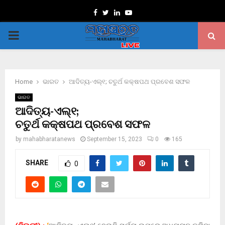
Facebook
Twitter
Linkedin
Youtube
PRIMARY
MENU
Home
ଭାରତ
ଆଦିତ୍ୟ-ଏଲ୍‌୧; ଚତୁର୍ଥ କକ୍ଷପଥ ପ୍ରବେଶ ସଫଳ
ଭାରତ
ଆଦିତ୍ୟ-ଏଲ୍‌୧;
ଚତୁର୍ଥ କକ୍ଷପଥ ପ୍ରବେଶ ସଫଳ
by
mahabharatanews
September 15, 2023
0
165
SHARE
0