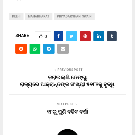
DELHI
MAHABHARAT
PRIYADARSHANI SWAIN
SHARE
0
PREVIOUS POST
ଡ଼ରାଇଲାଣି ଡେଙ୍ଗୁ;
ରାଜ୍ୟରେ ଆକ୍ରାନ୍ତଙ୍କ ସଂଖ୍ୟା ୫୭୮୨କୁ ବୃଦ୍ଧି
NEXT POST
୧୮ରୁ ପୁଣି ବଢିବ ବର୍ଷା