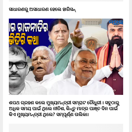
ସାଧାରଣରୁ ଅସାଧାରଣ ହେଲେ ହାରିସନ୍
ଶପଥ ଗ୍ରହଣ କଲେ ମୁଖ୍ୟମନ୍ତ୍ରୀ ସମ୍ରାଟ ଚୌଧୁରୀ । ସବୁଠାରୁ
ଅଧିକ ସମୟ ପାଇଁ ଥିଲେ ନୀତିଶ, କିନ୍ତୁ ମାତ୍ର ପାଞ୍ଚ ଦିନ ପାଇଁ
କିଏ ମୁଖ୍ୟମନ୍ତ୍ରୀ ଥିଲେ? ସମ୍ପୂର୍ଣ୍ଣ ତାଲିକା।