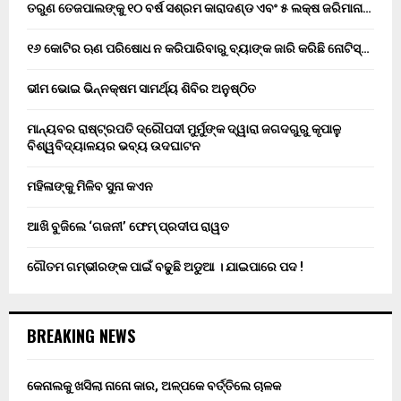
ତରୁଣ ତେଜପାଲଙ୍କୁ ୧୦ ବର୍ଷ ସଶ୍ରମ କାରାଦଣ୍ଡ ଏବଂ ₹୫ ଲକ୍ଷ ଜରିମାନା…
୧୬ କୋଟିର ଋଣ ପରିଷୋଧ ନ କରିପାରିବାରୁ ବ୍ୟାଙ୍କ ଜାରି କରିଛି ନୋଟିସ୍…
ଭୀମ ଭୋଇ ଭିନ୍ନକ୍ଷମ ସାମର୍ଥ୍ୟ ଶିବିର ଅନୁଷ୍ଠିତ
ମାନ୍ୟବର ରାଷ୍ଟ୍ରପତି ଦ୍ରୌପଦୀ ମୁର୍ମୁଙ୍କ ଦ୍ୱାରା ଜଗଦଗୁରୁ କୃପାଳୁ
ବିଶ୍ୱବିଦ୍ୟାଳୟର ଭବ୍ୟ ଉଦଘାଟନ
ମହିଳାଙ୍କୁ ମିଳିବ ସୁନା କଏନ
ଆଖି ବୁଜିଲେ ‘ଗଜନୀ’ ଫେମ୍ ପ୍ରଦୀପ ରାୱତ
ଗୌତମ ଗମ୍ଭୀରଙ୍କ ପାଇଁ ବଢୁଛି ଅଡୁଆ । ଯାଇପାରେ ପଦ !
BREAKING NEWS
କେନାଲକୁ ଖସିଲା ନାନୋ କାର, ଅଳ୍ପକେ ବର୍ତ୍ତିଲେ ଚାଳକ