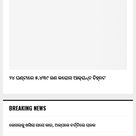
୨୪ ଘଣ୍ଟାରେ ୫,୪୩୯ ଜଣ କରୋନା ଆକ୍ରାନ୍ତ ଚିହ୍ନଟ
BREAKING NEWS
କେନାଲକୁ ଖସିଲା ନାନୋ କାର, ଅଳ୍ପକେ ବର୍ତ୍ତିଲେ ଚାଳକ