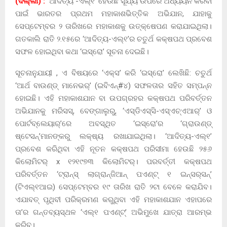
(ଦିଲ୍ଲୀ) :
‘
ଆଦିତ୍ୟ -ଏଲ୍‌୧’ ହେଉଛି ସୂର୍ଯ୍ୟ ଉପରେ ଅଧ୍ୟୟନ କରିବା
ପାଇଁ ଭାରତର ପ୍ରଥମ ମହାକାଶଭିତ୍ତିକ ଅଭିଯାନ, ଯାହାକୁ
ସେପ୍ଟେମ୍ବର ୨ ତାରିଖରେ ମହାକାଶକୁ ଉତ୍‌କ୍ଷେପଣ କରାଯାଇଥିଲା।
ଗତକାଲି ରାତି ୨.୧୫ରେ ‘ଆଦିତ୍ୟ-ଏଲ୍‌୧’ର ଚତୁର୍ଥ କକ୍ଷପଥ ପ୍ରବେଶ
ସଫଳ ହୋଇଥିବା କଥା ‘ଇସ୍ରୋ’ ସୂଚନା ଦେଇଛି।
ସୂଚନାନୁଯାୟୀ , ଏ ବିଷୟରେ ‘ଏକ୍ସ’ କରି ‘ଇସ୍ରୋ’ ଲେଖିଛି: ଚତୁର୍ଥ
‘ଆର୍ଥ ବାଉଣ୍ଡ୍‌ ମାନେଭର୍‌’ (ଇବିଏନ୍‌#୪) ସଫଳତାର ସହିତ ସମ୍ପନ୍ନ
ହୋଇଛି। ଏହି ମହାକାଶଯାନ ବା ଉପଗ୍ରହର କକ୍ଷପଥ ପରିବର୍ତ୍ତନ
ଅଭିଯାନକୁ ମରିସସ୍‌, ବେଙ୍ଗାଲୁରୁ, ‘ଏସ୍‌ଡିଏସ୍‌ସି-ଏସ୍‌ଏଚ୍‌ଏଆର୍‌’ ଓ
ପୋର୍ଟବ୍ଲେୟାର୍‌’ରେ ଅବସ୍ଥିତ ‘ଇସ୍ରୋ’ର ‘ଗ୍ରାଉଣ୍ଡ୍‌
ଷ୍ଟେସନ୍‌’ମାନଙ୍କରୁ ଲକ୍ଷ୍ୟ ରଖାଯାଇଥିଲା। ‘ଆଦିତ୍ୟ-ଏଲ୍‌୧’
ପ୍ରବେଶ କରିଥିବା ଏହି ନୂତନ କକ୍ଷପଥ ପରିସୀମା ହେଉଛି ୨୫୬
କିଲୋମିଟର୍‌ x ୧୨୧୯୭୩ କିଲୋମିଟର୍‌। ପରବର୍ତ୍ତୀ କକ୍ଷପଥ
ପରିବର୍ତ୍ତନ ‘ଟ୍ରାନ୍‌ସ୍‌ ଲାଗ୍ରାନ୍‌ଜିଆନ୍‌ ପଏଣ୍ଟ୍‌ ୧ ଇନ୍‌ସର୍‌ସନ୍‌’
(ଟିଏଲ୍‌୧ଆଇ) ସେପ୍ଟେମ୍ବର ୧୯ ତାରିଖ ରାତି ୨ଟା ବେଳେ କରାଯିବ।
ଏଯାବତ୍‌ ପୃଥିବୀ ପରିକ୍ରମଣ କରୁଥିବା ଏହି ମହାକାଶଯାନ ଏହାପରେ
ତା’ର ଗନ୍ତବ୍ୟସ୍ଥଳ ‘ଏଲ୍‌୧ ପଏଣ୍ଟ୍‌’ ଅଭିମୁଖେ ଯାତ୍ରା ଆରମ୍ଭ
କରିବ।