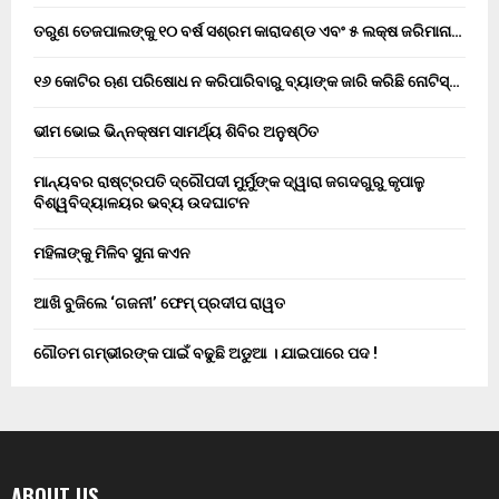
ତରୁଣ ତେଜପାଲଙ୍କୁ ୧୦ ବର୍ଷ ସଶ୍ରମ କାରାଦଣ୍ଡ ଏବଂ ₹୫ ଲକ୍ଷ ଜରିମାନା…
୧୬ କୋଟିର ଋଣ ପରିଷୋଧ ନ କରିପାରିବାରୁ ବ୍ୟାଙ୍କ ଜାରି କରିଛି ନୋଟିସ୍…
ଭୀମ ଭୋଇ ଭିନ୍ନକ୍ଷମ ସାମର୍ଥ୍ୟ ଶିବିର ଅନୁଷ୍ଠିତ
ମାନ୍ୟବର ରାଷ୍ଟ୍ରପତି ଦ୍ରୌପଦୀ ମୁର୍ମୁଙ୍କ ଦ୍ୱାରା ଜଗଦଗୁରୁ କୃପାଳୁ
ବିଶ୍ୱବିଦ୍ୟାଳୟର ଭବ୍ୟ ଉଦଘାଟନ
ମହିଳାଙ୍କୁ ମିଳିବ ସୁନା କଏନ
ଆଖି ବୁଜିଲେ ‘ଗଜନୀ’ ଫେମ୍ ପ୍ରଦୀପ ରାୱତ
ଗୌତମ ଗମ୍ଭୀରଙ୍କ ପାଇଁ ବଢୁଛି ଅଡୁଆ । ଯାଇପାରେ ପଦ !
ABOUT US