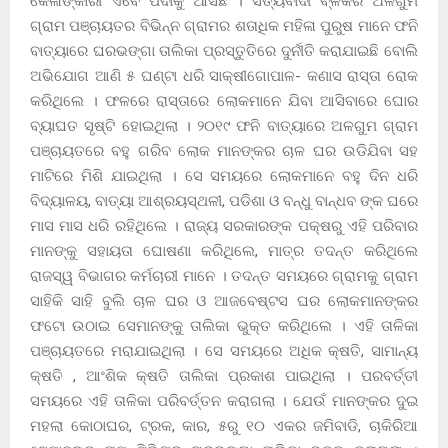
କେଳାଙ୍କାରୀ ଏବେ ପଦାକୁ ଆସିଛି । ସତ୍ୟବାଦୀ ବ୍ଳକର ଅଳଗୁମ
ଗ୍ରାମ ପଞ୍ଚାୟତର ବିଭିନ୍ନ ଗ୍ରାମର ଶତାଧିକ ମହିଳା ପୁରୁଷ ମାନେ ଫନି
ବାତ୍ୟାରେ ଘରଭଙ୍ଗା ତାଲିକା ପ୍ରସ୍ତୁତିରେ ଦୁର୍ନୀତି କରାଯାଇଛି ବୋଲି
ଅଭିଯୋଗ ଆଣି ୫ ଘଣ୍ଟା ଧରି ସାକ୍ଷୀଗୋପାଳ- କଣାସ ରାସ୍ତା ରୋକ
କରିଥିଲେ । ଫଳରେ ରାସ୍ତାରେ ଲୋକମାନେ ଯିବା ଆସିବାରେ ଘୋର
ବ୍ୟାଘତ ସୃଷ୍ଟି ହୋଇଥିଲା । ୨୦୧୯ ଫନି ବାତ୍ୟାରେ ଅଳଗୁମ ଗ୍ରାମ
ପଞ୍ଚାୟତରେ ବହୁ ଗରିବ ଲୋକ ମାନଙ୍କର ଚାଳ ଘର ଉଡିଯିବା ସହ
ମାଟିରେ ମିଶି ଯାଇଥିଲା । ସେ ସମୟରେ ଲୋକମାନେ ବହୁ ଦିନ ଧରି
ବିଦ୍ୟାଳୟ, ବାତ୍ୟା ଆଶ୍ରୟସ୍ଥଳୀ, ପଡିଶା ଓ ବନ୍ଧୁ ବାନ୍ଧବ ଙ୍କ ଘରେ
ମାସ ମାସ ଧରି ରହିଥିଲେ । ରାଜ୍ୟ ସରକାରଙ୍କ ପକ୍ଷରୁ ଏହି ପରିବାର
ମାନଙ୍କୁ ସହାୟତା ଘୋଷଣା କରିଥିଲେ, ମାତ୍ର ତଦନ୍ତ କରିଥିଲେ
ରାଜସ୍ୱ ବିଭାଗର କର୍ମଚାରୀ ମାନେ । ତଦନ୍ତ ସମୟରେ ଗ୍ରାମକୁ ଗ୍ରାମ
ସାହିକି ସାହି ବୁଲି ଚାଳ ଘର ଓ ଆଜବେଷ୍ଟସ ଘର ଲୋକମାନଙ୍କର
ଫଟୋ ଉଠାଇ ସେମାନଙ୍କୁ ତାଲିକା ଭୁକ୍ତ କରିଥିଲେ । ଏହି ତାଳିକା
ପଞ୍ଚାୟତରେ ମରାଯାଇଥିଲା । ସେ ସମୟରେ ଅଧିକ କ୍ଷତି, ସାମାନ୍ୟ
କ୍ଷତି , ଆଂଶିକ କ୍ଷତି ତାଲିକା ପ୍ରକାଶ ପାଇଥିଲା । ପରବର୍ତ୍ତୀ
ସମୟରେ ଏହି ତାଳିକା ପରିବର୍ତ୍ତନ କରାଗଲା । ଯେଉଁ ମାନଙ୍କର ଦୁଇ
ମହଲା କୋଠାଘର, ଟ୍ରକ, କାର, ୫ରୁ ୧୦ ଏକର ଜମିବାଡି, ଚାକିରିଆ