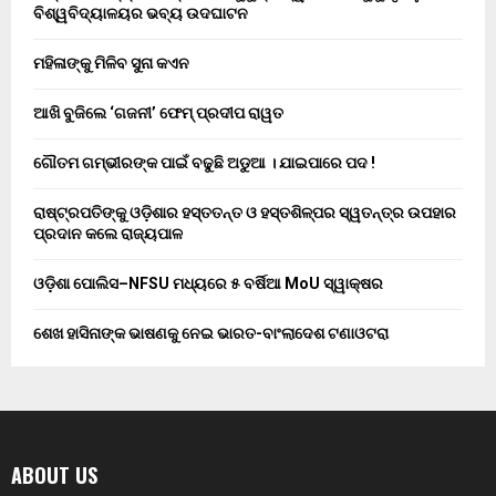
ବିଶ୍ୱବିଦ୍ୟାଳୟର ଭବ୍ୟ ଉଦଘାଟନ
ମହିଳାଙ୍କୁ ମିଳିବ ସୁନା କଏନ
ଆଖି ବୁଜିଲେ ‘ଗଜନୀ’ ଫେମ୍ ପ୍ରଦୀପ ରାୱତ
ଗୌତମ ଗମ୍ଭୀରଙ୍କ ପାଇଁ ବଢୁଛି ଅଡୁଆ । ଯାଇପାରେ ପଦ !
ରାଷ୍ଟ୍ରପତିଙ୍କୁ ଓଡ଼ିଶାର ହସ୍ତତନ୍ତ ଓ ହସ୍ତଶିଳ୍ପର ସ୍ୱତନ୍ତ୍ର ଉପହାର
ପ୍ରଦାନ କଲେ ରାଜ୍ୟପାଳ
ଓଡ଼ିଶା ପୋଲିସ–NFSU ମଧ୍ୟରେ ୫ ବର୍ଷିଆ MoU ସ୍ୱାକ୍ଷର
ଶେଖ ହାସିନାଙ୍କ ଭାଷଣକୁ ନେଇ ଭାରତ-ବାଂଲାଦେଶ ଟଣାଓଟରା
ABOUT US