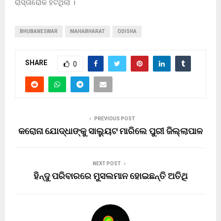
ରାସ୍ତାରୋକ ହଟିଥିଲା ।
BHUBANESWAR
MAHABHARAT
ODISHA
SHARE
0
PREVIOUS POST
କରୋନା ଯୋଦ୍ଧାଙ୍କୁ ସାଲ୍ୟୁଟ ମାରିଲେ ପୁରୀ ଜିଲ୍ଲାପାଳ
NEXT POST
ହିନ୍ଦୁ ପରିବାରରେ ମୁସଲମାନ ହୋଇଛନ୍ତି ଅତିଥି