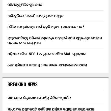
ମହିଳାଙ୍କୁ ମିଳିବ ସୁନା କଏନ
ଆଖି ବୁଜିଲେ ‘ଗଜନୀ’ ଫେମ୍ ପ୍ରଦୀପ ରାୱତ
ଗୌତମ ଗମ୍ଭୀରଙ୍କ ପାଇଁ ବଢୁଛି ଅଡୁଆ । ଯାଇପାରେ ପଦ !
ରାଷ୍ଟ୍ରପତିଙ୍କୁ ଓଡ଼ିଶାର ହସ୍ତତନ୍ତ ଓ ହସ୍ତଶିଳ୍ପର ସ୍ୱତନ୍ତ୍ର ଉପହାର
ପ୍ରଦାନ କଲେ ରାଜ୍ୟପାଳ
ଓଡ଼ିଶା ପୋଲିସ–NFSU ମଧ୍ୟରେ ୫ ବର୍ଷିଆ MoU ସ୍ୱାକ୍ଷର
ଶେଖ ହାସିନାଙ୍କ ଭାଷଣକୁ ନେଇ ଭାରତ-ବାଂଲାଦେଶ ଟଣାଓଟରା
BREAKING NEWS
ଭୀମ ଭୋଇ ଭିନ୍ନକ୍ଷମ ସାମର୍ଥ୍ୟ ଶିବିର ଅନୁଷ୍ଠିତ
ମାନ୍ୟବର ରାଷ୍ଟ୍ରପତି ଦ୍ରୌପଦୀ ମୁର୍ମୁଙ୍କ ଦ୍ୱାରା ଜଗଦଗୁରୁ କୃପାଳୁ