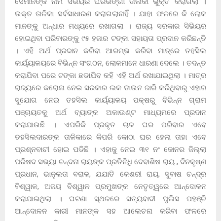
ସେମାନଙ୍କ ନାମ ସିଭିୟର ଘରଭଙ୍ଗା ତାଲିକା ଭୁକ୍ତ କରାଗଲା ।
ଉକ୍ତ ତାଳିକା ସର୍ବସାଧାରଣ କରାଗଲାନାହିଁ । ଯାହା ଫଳରେ କି ଲୋକ
ମାନଙ୍କୁ ଅନ୍ଧାର ମଧ୍ୟରେ ରଖାଗଲା । ରାଜ୍ୟ ସରକାର ସିଭିୟର
ହୋଇଥିବା ପରିବାରଙ୍କୁ ୯୫ ହଜାର ଟଙ୍କା ସହାୟତା ପ୍ରଦାନ କରିଛନ୍ତି
। ଏହି ଅର୍ଥ ପ୍ରଦାନ କରିବା ଆରମ୍ଭ କରିବା ମାତ୍ରେ ତହସିଲ
କାର୍ୟ୍ୟାଳୟରେ ବିଭିନ୍ନ ସଂଗଠନ, ଲୋକମାନେ ଧାରଣା ଦେଲେ । ତଦନ୍ତ
କରାଯିବା ପରେ ଟଙ୍କା ଛଡାଯିବ କହି ଏହି ଅର୍ଥ ରଖାଯାଇଥିଲା । ମାତ୍ର
ରାଜ୍ୟରେ କରୋନା ନେଇ ସରକାର ଲକ ଡାଉନ ଜାରି କରିଥିବାରୁ ଏହାର
ସୁଯୋଗ ନେଇ ତହସିଲ କାର୍ୟ୍ୟାଳୟ ପକ୍ଷରୁ ବିଭିନ୍ନ ଗ୍ରାମ
ପଞ୍ଚାୟତକୁ ଅର୍ଥ ବ୍ୟାଙ୍କ ଅକାଉଣ୍ଟ ମାଧ୍ୟମରେ ପ୍ରଦାନ
କରାଯାଉଛି । ଏପରିକି ପ୍ରକୃତ ଚାଳ ଘର ପରିବାର ଏବେ
ତହସିଲଦାରଙ୍କ ତାଳିକାରେ କିପରି କୋଠା ଘର ହେଲା ତାହା ଏବେ
ପ୍ରଶ୍ନବାଚୀ ହୋଇ ପଡିଛି । ଏହାକୁ ନେଇ ୩୧ ନଂ ଜୋନର ଜିଲ୍ଲା
ପରିଷଦ ସଭ୍ୟା ଚନ୍ଦନା ରାୟଙ୍କ ପ୍ରତିନିଧି ଦେବାଶିଷ ରାୟ , ଦିନକୃଷ୍ଣ
ପ୍ରଧାନ, ଭାନୁଲତା ବରାଳ, ଯଯାତି କେଶରୀ ରାୟ, ସୁବାଷ ଚନ୍ଦ୍ର
ବିଶ୍ୱାଳ, ଅଜୟ ବିଶ୍ୱାଳ ପ୍ରମୁଖଙ୍କ ନେତୃତ୍ୱରେ ଆନ୍ଦୋଳନ
କରାଯାଇଥିଲା । ଘଟଣା ସ୍ଥଳରେ ସତ୍ୟବାଦୀ ପୁଲିସ ପହଞ୍ଚି
ଆନ୍ଦୋଳନ କାରୀ ମାନଙ୍କ ସହ ଆଲେଚନା କରିବା ଫଳରେ