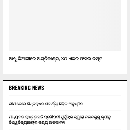
ଆଖୁ କିଆରୀରେ ଅଗ୍ନିକାଣ୍ଡ, ୪୦ ଏକର ଫସଲ ନଷ୍ଟ
BREAKING NEWS
ଭୀମ ଭୋଇ ଭିନ୍ନକ୍ଷମ ସାମର୍ଥ୍ୟ ଶିବିର ଅନୁଷ୍ଠିତ
ମାନ୍ୟବର ରାଷ୍ଟ୍ରପତି ଦ୍ରୌପଦୀ ମୁର୍ମୁଙ୍କ ଦ୍ୱାରା ଜଗଦଗୁରୁ କୃପାଳୁ
ବିଶ୍ୱବିଦ୍ୟାଳୟର ଭବ୍ୟ ଉଦଘାଟନ