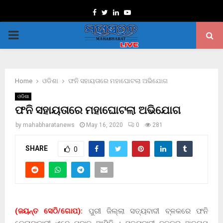
Facebook
Twitter
Linkedin
Youtube
PRIMARY
MENU
Home
ଓଡିଶା
ଫନି ସହାୟତାରେ ମହାଘୋଟଲା ଅଭିଯୋଗ
ଓଡିଶା
ଫନି ସହାୟତାରେ ମହାଘୋଟଲା ଅଭିଯୋଗ
by
mahabharatanews
May 16, 2020
0
281
SHARE
0
(ଜୟନ୍ତ ସେଠି/ଗୋପ):
ପୁରୀ ଜିଲ୍ଲା ସତ୍ୟବାଦୀ ବ୍ଳକରେ ଫନି