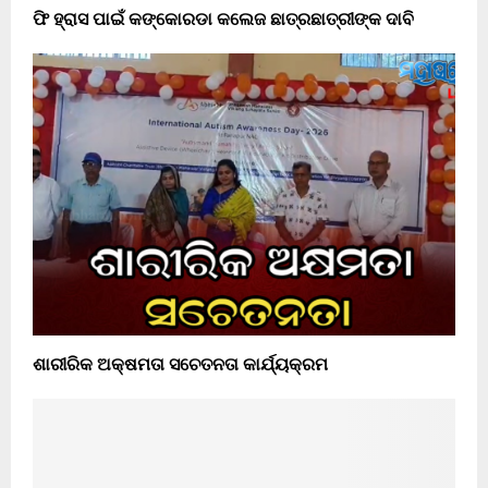
ଫି ହ୍ରାସ ପାଇଁ କଙ୍କୋରଡା କଲେଜ ଛାତ୍ରଛାତ୍ରୀଙ୍କ ଦାବି
ଶାରୀରିକ ଅକ୍ଷମତା ସଚେତନତା କାର୍ଯ୍ୟକ୍ରମ