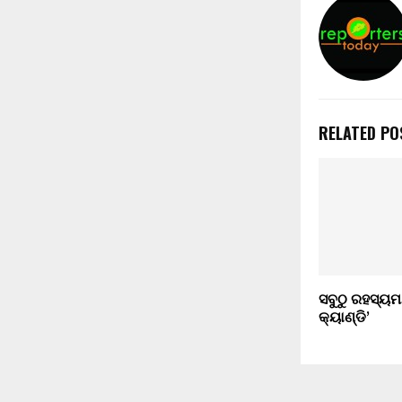
RELATED PO
ସବୁଠୁ ରହସ୍ୟମ
କ୍ୟାଣ୍ଡି’