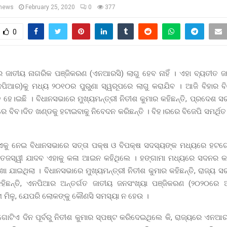
news
February 25, 2020
0
377
0
 ଜାତୀୟ ନାଗରିକ ପଞ୍ଜିକରଣ (ଏନଆରସି) ଲାଗୁ ହେବ ନାହିଁ । ଏହା ବ୍ୟତୀତ ଜ
ପିଆର)କୁ ମଧ୍ୟ ୨୦୧୦ର ପୁରୁଣା ସ୍ୱରୂପରେ ଲାଗୁ କରାଯିବ । ଆଜି ବିହାର ବ
ତ ହେ।ଇଛି । ବିଧାନସଭାରେ ମୁଖ୍ୟମନ୍ତ୍ରୀ ନିତୀଶ କୁମାର କହିଛନ୍ତି, ପ୍ରଦେଶ ସ
 ବିବ।ଦିତ ଖଣ୍ଡକୁ ହଟାଇବାକୁ ନିବେଦନ କରିଛନ୍ତି । ବିହ।ରରେ ବିଜେପି ସମର୍ଥି
ସିଏଏକୁ ନେଇ ବିଧାନସଭାରେ ସତ୍ତା ପକ୍ଷ ଓ ବିପକ୍ଷ ସଦସ୍ୟଙ୍କ ମଧ୍ୟରେ ହଟ
ତେଜସ୍ୱୀ ଯାଦବ ଏହାକୁ କଳା ଆଇନ କହିଥିଲେ । ହଙ୍ଗାମା ମଧ୍ୟରେ ସଦନର କାର
ଖା ଯାଇଥିଲା । ବିଧାନସଭାରେ ମୁଖ୍ୟମନ୍ତ୍ରୀ ନିତୀଶ କୁମାର କହିଛନ୍ତି, ରାଜ୍ୟ ସ
ହିଛନ୍ତି, ଏନପିଆର ଅନ୍ତର୍ଗତ ଜାତୀୟ ଜନସଂଖ୍ୟା ପଞ୍ଜିକରଣ (୨୦୨୦ରେ ଅ
ନା ମିଳୁ, ଯେପରି ଲୋକଙ୍କୁ କୌଣସି ସମସ୍ୟା ନ ହେଉ ।
ୋଟିଏ ଦିନ ପୂର୍ବରୁ ନିତୀଶ କୁମାର ସ୍ପଷ୍ଟ କରିଦେଇଥିଲେ କି, ରାଜ୍ୟରେ ଏନଆର