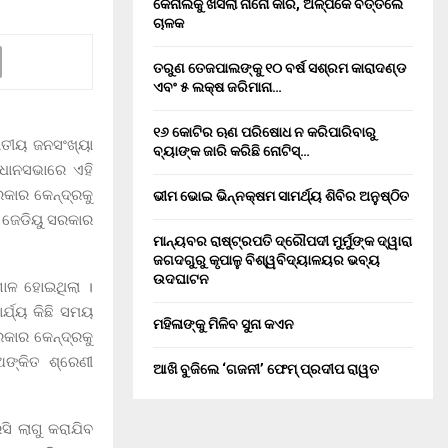
କେନାଲକୁ ଖସିଲା ନାନୋ କାର, ଅଳ୍ପକେ ବର୍ତ୍ତିଲେ
ଚାଳକ
ତରୁଣ ତେଜପାଲଙ୍କୁ ୧୦ ବର୍ଷ ସଶ୍ରମ କାରାଦଣ୍ଡ
ଏବଂ ₹୫ ଲକ୍ଷ ଜରିମାନା…
୧୬ କୋଟିର ଋଣ ପରିଷୋଧ ନ କରିପାରିବାରୁ
ାତୀୟ ଜନସଂଖ୍ୟା
ବ୍ୟାଙ୍କ ଜାରି କରିଛି ନୋଟିସ୍…
ିଧାନସଭାରେ ଏହି
ରକାର କେନ୍ଦ୍ରକୁ
ଭୀମ ଭୋଇ ଭିନ୍ନକ୍ଷମ ସାମର୍ଥ୍ୟ ଶିବିର ଅନୁଷ୍ଠିତ
ତ ଜେଡିୟୁ ସରକାର
ମାନ୍ୟବର ରାଷ୍ଟ୍ରପତି ଦ୍ରୌପଦୀ ମୁର୍ମୁଙ୍କ ଦ୍ୱାରା
ଜଗଦଗୁରୁ କୃପାଳୁ ବିଶ୍ୱବିଦ୍ୟାଳୟର ଭବ୍ୟ
ଉଦଘାଟନ
ଗୋଳ ହୋଇଥିଲା ।
୍ଯ୍ୟ କିଛି ସମୟ
ମହିଳାଙ୍କୁ ମିଳିବ ସୁନା କଏନ
ରକାର କେନ୍ଦ୍ରକୁ
ଙ୍କିତ ଶ୍ରେଣୀ
ଆଖି ବୁଜିଲେ ‘ଗଜନୀ’ ଫେମ୍ ପ୍ରଦୀପ ରାୱତ
ସି ଲାଗୁ କରାଯିବ