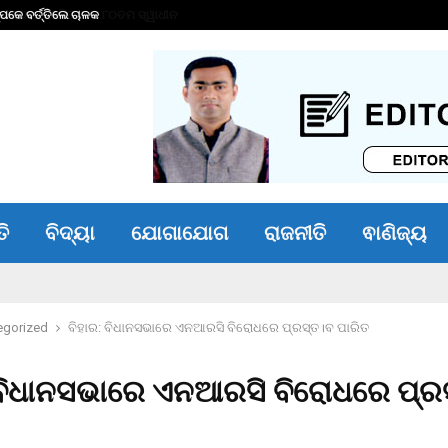
ପକେ ବର୍ତ୍ତିଲେ ଚାଳକ
ତରୁଣ ତେଜପାଲଙ୍କୁ ୧
ତି
ବିଦ୍ୟା
ଯୋଗାଯୋଗ
ରାଜନୀତି
ଵାଣିଜ୍ୟ
egorized
ବିହାର: ବିଧାନସଭାରେ ଏନଆରସି ବିରୋଧରେ ପ୍ରସ୍ତ।ବ ପାରିତ
 ବିଧାନସଭାରେ ଏନଆରସି ବିରୋଧରେ ପ୍ର