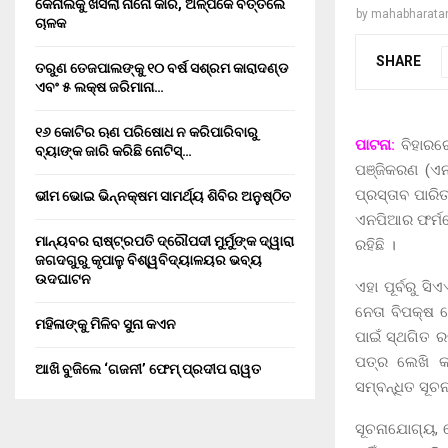
କେନାଲକୁ ଖସିଲା ନାନୋ କାର, ଅଳ୍ପକେ ବର୍ତ୍ତିଲେ
by
mahabharata
ଚାଳକ
SHARE
ତରୁଣ ତେଜପାଲଙ୍କୁ ୧୦ ବର୍ଷ ସଶ୍ରମ କାରାଦଣ୍ଡ
ଏବଂ ₹୫ ଲକ୍ଷ ଜରିମାନା…
୧୬ କୋଟିର ଋଣ ପରିଷୋଧ ନ କରିପାରିବାରୁ
ପାଟନା:
ବିହାରରେ
ବ୍ୟାଙ୍କ ଜାରି କରିଛି ନୋଟିସ୍…
ପଞ୍ଜିକରଣ (ଏନ
ପ୍ରସ୍ତାବ ପାରି
ଭୀମ ଭୋଇ ଭିନ୍ନକ୍ଷମ ସାମର୍ଥ୍ୟ ଶିବିର ଅନୁଷ୍ଠିତ
ଏନପିଆର ଫର୍ମରେ
ମାନ୍ୟବର ରାଷ୍ଟ୍ରପତି ଦ୍ରୌପଦୀ ମୁର୍ମୁଙ୍କ ଦ୍ୱାରା
ରହିଛି ।
ଜଗଦଗୁରୁ କୃପାଳୁ ବିଶ୍ୱବିଦ୍ୟାଳୟର ଭବ୍ୟ
ଉଦଘାଟନ
ଏହା ପୂର୍ବରୁ 
ନେତା ବିପକ୍ଷ 
ମହିଳାଙ୍କୁ ମିଳିବ ସୁନା କଏନ
ପାଇଁ ସ୍ଥଗିତ ର
ପତ୍ର ଲେଖି କ
ଆଖି ବୁଜିଲେ ‘ଗଜନୀ’ ଫେମ୍ ପ୍ରଦୀପ ରାୱତ
ସମ୍ବନ୍ଧିତ ସୂଚ
ସୂଚନାଯୋଗ୍ୟ, ଗ