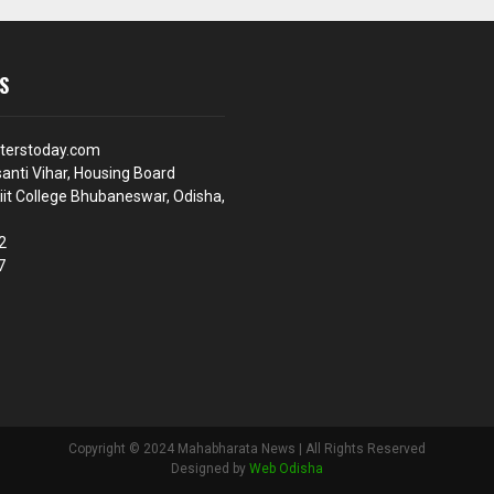
S
terstoday.com
anti Vihar, Housing Board
iit College Bhubaneswar, Odisha,
2
7
Copyright © 2024 Mahabharata News | All Rights Reserved
Designed by
Web Odisha