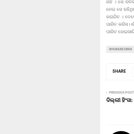
ନାହିଁ । ସେ ର
ନେଇ ସେ କହିଥି
କରାଯିବ । ତେବ
ପାରିତ କରିସ।।
ପାରିତ ହୋଇସାରି
BHUBANESWAR
SHARE
PREVIOUS POST
ଦିଲ୍ଲୀ ହିଂସା