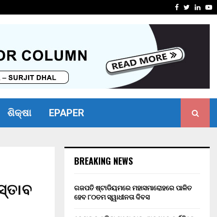
୦ ବର୍ଷ ସଶ୍ରମ କାରାଦଣ୍ଡ ଏବଂ…
୧୬ କୋଟିର
Facebook
Twitter
Linke
Y
ଶିକ୍ଷା
EPAPER
BREAKING NEWS
ସ୍ତ।ବ
ଗଜପତି ଷ୍ଟାଡିୟମରେ ମହାସମାରୋହରେ ପାଳିତ
ହେବ ୮୦ତମ ସ୍ୱାଧୀନତା ଦିବସ