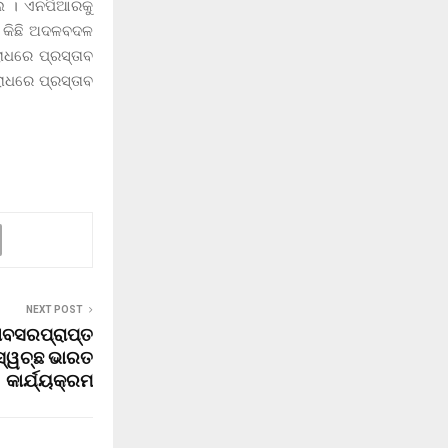
ଲେ । ଏନପିଆରକୁ
ହ କିଛି ଅଦଳବଦଳ
ୋଧରେ ପ୍ରସ୍ତାବ
ୋଧରେ ପ୍ରସ୍ତାବ
NEXT POST
ଅବସରପ୍ରାପ୍ତ
 ସ୍ୱଚ୍ଛ ଭାରତ
କାର୍ଯ୍ୟକ୍ରମ