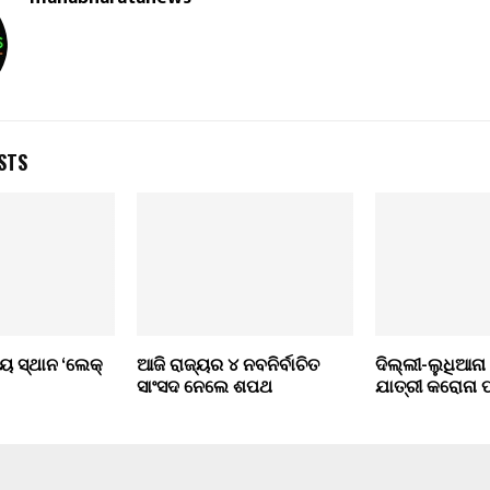
STS
ୟ ସ୍ଥାନ ‘ଲେକ୍
ଆଜି ରାଜ୍ୟର ୪ ନବନିର୍ବାଚିତ
ଦିଲ୍ଲୀ-ଲୁଧିଆନା
ସାଂସଦ ନେଲେ ଶପଥ
ଯାତ୍ରୀ କରୋନା ପ