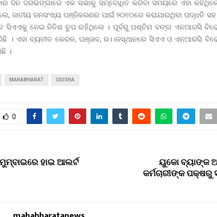
ବିବାର ଦିନ ଦରଭଙ୍ଗାରେ ଏକ ସଭାକୁ ସମ୍ବୋଧିତ କରିବା ସମୟରେ ଏହା କହିଥି
ଲେ, ଜାତୀୟ ଜନସଂଖ୍ୟ ପଞ୍ଜିକରଣର ପାଇଁ ୨୦୧୦ରେ କରାଯାଇଥିବା ପଦ୍ଧତି ସ
େ ସିଏଏକୁ ନେଇ ନିତିଶ ଚୁପ ରହିଥିଲେ । ପୂର୍ବରୁ ପଶ୍ଚିମ ବଙ୍ଗ ଏନଆରସି ବିର
ରିଛି । ଏହା ବ୍ୟତୀତ କେରଳ, ପଞ୍ଜାବ, ର।।ଜସ୍ଥାନରେ ସିଏଏ ଓ ଏନଆରସି ବିର
ଛି ।
MAHABHARAT
ODISHA
0
: ମୁମ୍ବାଇରେ ହାଇ ଆଲର୍ଟ
ୟୁକୋ ବ୍ୟାଙ୍କ 
କର୍ମଚାରୀଙ୍କ ପକ୍ଷରୁ
mahabharatanews