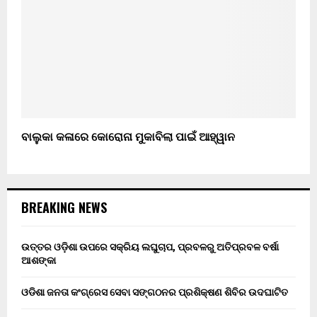
ବାଲୁକା କଳାରେ କୋରୋନା ମୁକାବିଲା ପାଇଁ ଆହ୍ୱାନ
BREAKING NEWS
ଉତ୍ତର ଓଡ଼ିଶା ଉପରେ ସକ୍ରିୟ ଲଘୁଚାପ, ପ୍ରବଳରୁ ଅତିପ୍ରବଳ ବର୍ଷା
ଆଶଙ୍କା
ଓଡିଶା ଜନତା କଂଗ୍ରେସ ସେବା ସଙ୍ଗଠନର ପ୍ରଶିକ୍ଷଣ ଶିବିର ଉଦଘାଟିତ