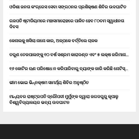
ଓଡିଶା ଜନତା କଂଗ୍ରେସ ସେବା ସଙ୍ଗଠନର ପ୍ରଶିକ୍ଷଣ ଶିବିର ଉଦଘାଟିତ
ଗଜପତି ଷ୍ଟାଡିୟମରେ ମହାସମାରୋହରେ ପାଳିତ ହେବ ୮୦ତମ ସ୍ୱାଧୀନତା
ଦିବସ
କେନାଲକୁ ଖସିଲା ନାନୋ କାର, ଅଳ୍ପକେ ବର୍ତ୍ତିଲେ ଚାଳକ
ତରୁଣ ତେଜପାଲଙ୍କୁ ୧୦ ବର୍ଷ ସଶ୍ରମ କାରାଦଣ୍ଡ ଏବଂ ₹୫ ଲକ୍ଷ ଜରିମାନା…
୧୬ କୋଟିର ଋଣ ପରିଷୋଧ ନ କରିପାରିବାରୁ ବ୍ୟାଙ୍କ ଜାରି କରିଛି ନୋଟିସ୍…
ଭୀମ ଭୋଇ ଭିନ୍ନକ୍ଷମ ସାମର୍ଥ୍ୟ ଶିବିର ଅନୁଷ୍ଠିତ
ମାନ୍ୟବର ରାଷ୍ଟ୍ରପତି ଦ୍ରୌପଦୀ ମୁର୍ମୁଙ୍କ ଦ୍ୱାରା ଜଗଦଗୁରୁ କୃପାଳୁ
ବିଶ୍ୱବିଦ୍ୟାଳୟର ଭବ୍ୟ ଉଦଘାଟନ