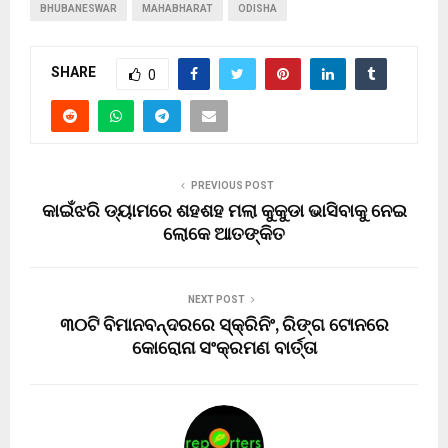
BHUBANESWAR
MAHABHARAT
ODISHA
SHARE
0
PREVIOUS POST
କାଇଁଝରି ଡ୍ୟାମରେ ଶହଶହ ମଲା କୁକୁଡା ଭାସିବାକୁ ନେଇ
ଲୋକେ ଆତଙ୍କିତ
NEXT POST
୩୦ଟି ବିମାନବନ୍ଦରରେ ସ୍କ୍ରିନିଂ, ରିଙ୍ଗ ଟୋନରେ
କୋରୋନା ସଂକ୍ରମଣ ବାର୍ତ୍ତା