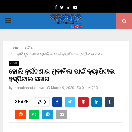
Facebook
Twitter
Linkedin
Youtube
PRIMARY
MENU
Home
ଓଡିଶା
ହୋଲି ଦୁର୍ଘଟଣାର ମୁକାବିଲା ପାଇଁ କ୍ୟାପିଟାଲ ହସ୍ପିଟାଲ ସଜାଗ
ଓଡିଶା
ହୋଲି ଦୁର୍ଘଟଣାର ମୁକାବିଲା ପାଇଁ କ୍ୟାପିଟାଲ
ହସ୍ପିଟାଲ ସଜାଗ
by
mahabharatanews
March 9, 2020
0
293
SHARE
0