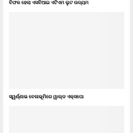
ବିଫଳ ହେଲା ଏସବିଆଇ ଏଟିଏମ ଲୁଟ ଉଦ୍ୟମ
ସ୍ୱର୍ଣ୍ଣାଭ ବେଳାଭୂମିରେ ୱାଲ୍ଡ ଏକ୍ସପୋ