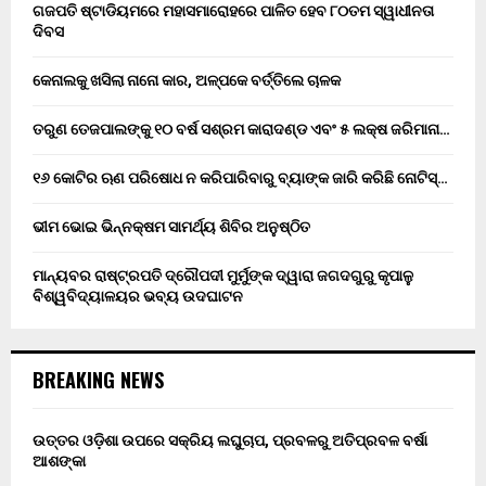
ଗଜପତି ଷ୍ଟାଡିୟମରେ ମହାସମାରୋହରେ ପାଳିତ ହେବ ୮୦ତମ ସ୍ୱାଧୀନତା
ଦିବସ
କେନାଲକୁ ଖସିଲା ନାନୋ କାର, ଅଳ୍ପକେ ବର୍ତ୍ତିଲେ ଚାଳକ
ତରୁଣ ତେଜପାଲଙ୍କୁ ୧୦ ବର୍ଷ ସଶ୍ରମ କାରାଦଣ୍ଡ ଏବଂ ₹୫ ଲକ୍ଷ ଜରିମାନା…
୧୬ କୋଟିର ଋଣ ପରିଷୋଧ ନ କରିପାରିବାରୁ ବ୍ୟାଙ୍କ ଜାରି କରିଛି ନୋଟିସ୍…
ଭୀମ ଭୋଇ ଭିନ୍ନକ୍ଷମ ସାମର୍ଥ୍ୟ ଶିବିର ଅନୁଷ୍ଠିତ
ମାନ୍ୟବର ରାଷ୍ଟ୍ରପତି ଦ୍ରୌପଦୀ ମୁର୍ମୁଙ୍କ ଦ୍ୱାରା ଜଗଦଗୁରୁ କୃପାଳୁ
ବିଶ୍ୱବିଦ୍ୟାଳୟର ଭବ୍ୟ ଉଦଘାଟନ
BREAKING NEWS
ଉତ୍ତର ଓଡ଼ିଶା ଉପରେ ସକ୍ରିୟ ଲଘୁଚାପ, ପ୍ରବଳରୁ ଅତିପ୍ରବଳ ବର୍ଷା
ଆଶଙ୍କା