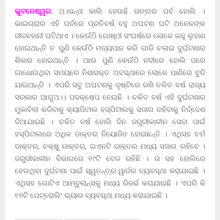
ଭୁବନେଶ୍ୱର:
ଅ।ସନ୍ତା କାଲି ହେଉଛି ରଙ୍ଗର ପର୍ବ ହୋଲି ।
ଭାଇଚାରାର ଏହି ପର୍ବରେ ପ୍ରତିବର୍ଷ ବହୁ ଅଘଟଣ ଘଟି ଅନେକଙ୍କ
ଜୀବନହାନୀ ଘଟିଥାଏ । କେଉଁଠି ଗୋଷ୍ଠୀ ସଂଘର୍ଷରେ ଲୋକେ ଲହୁ ଲୁହାଣ
ହୋଇଥାନ୍ତି ତ ପୁଣି କେଉଁଠି ମଦ୍ୟପାନ କରି ଗାଡି ଚଳାଇ ଦୁର୍ଘଟଣାର
ଶିକାର ହୋଇଥାନ୍ତି । ଆଉ ପୁଣି କେଉଁଠି ନଦୀରେ ହୋଲି ପରେ
ଗାଧୋଉଥିବା ସମୟରେ ନିଶାସକ୍ତ ଅବସ୍ଥାରେ ଲୋକେ ପାଣିରେ ବୁଡି
ଯାଇଥାନ୍ତି । ଏପରି ସବୁ ଅଘଟଣକୁ ଦୃଷ୍ଟିରେ ରଖି ଚଳିତ ବର୍ଷ ରାଜ୍ୟ
ସରକାର ଆଗୁଅ।। ପଦକ୍ଷେପ ନେଇଛି । ଚଳିତ ବର୍ଷ ଏହି ଦୁର୍ଘଟଣାର
ମୁକାବିଲା କରିବାକୁ କ୍ୟାପିଟାଲ ହସ୍ପିଟାଲକୁ ସଜାଗ ରହିବାକୁ ନିର୍ଦ୍ଦେଶ
ଦିଆଯାଇଛି । ଚଳିତ ବର୍ଷ ହୋଲି ଦିନ ଜରୁରୀକାଳୀନ ସେବା ପାଇଁ
ହସ୍ପିଟାଲରେ ଅଧିକ ଡାକ୍ତର ନିୟୋଜିତ ହୋଇଛନ୍ତି । ଏଥିସହ ଚର୍ମ
ଡାକ୍ତର, ଚକ୍ଷୁ ଡାକ୍ତର, ଇଏନଟି ଡାକ୍ତର ମଧ୍ୟ ସଜାଗ ରହିବେ ।
ଜରୁରୀକାଳୀନ ବିଭାଗରେ ୧୯ଟି ବେଡ ରହିଛି । ତା ସହ ହୋଲିରେ
ହେଉଥିବା ଦୁର୍ଘଟଣା ପାଇଁ ସ୍ୱତନ୍ତ୍ର ୱାର୍ଡର ବ୍ୟବସ୍ଥା କରାଯାଇଛି ।
ଏଥିସହ ଗୋଟିଏ ଆମ୍ବୁଲାନ୍ସକୁ ମଧ୍ୟ ରିଜର୍ଭ କରାଯାଇଛି । ଏପରି କି
୧୭ଟି ପେଟ୍ରୋଲିଂ ଭ୍ୟାର ବ୍ୟବସ୍ଥା ମଧ୍ୟ କରାଯାଇଛି ।