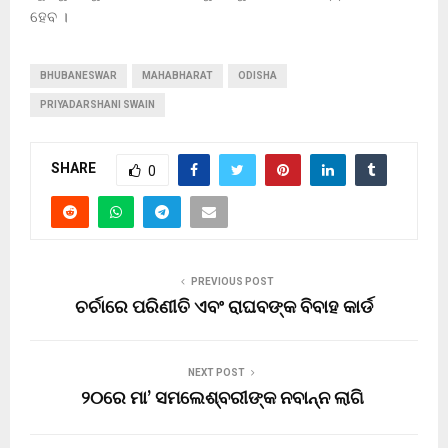
ହେବ ।
BHUBANESWAR
MAHABHARAT
ODISHA
PRIYADARSHANI SWAIN
SHARE
0
PREVIOUS POST
ଚର୍ଚାରେ ପରିଣୀତି ଏବଂ ରାଘବଙ୍କ ବିବାହ କାର୍ଡ
NEXT POST
୨୦ରେ ମା’ ସମଲେଶ୍ବରୀଙ୍କ ନବାନ୍ନ ଲାଗି