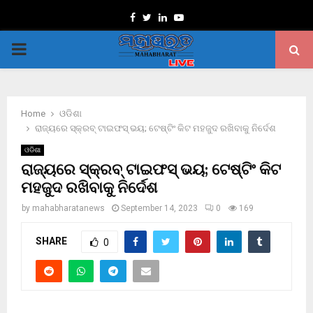
Facebook
Twitter
Linkedin
Youtube
PRIMARY
MENU
Home
ଓଡିଶା
ରାଜ୍ୟରେ ସ୍କ୍ରବ୍ ଟାଇଫସ୍‌ ଭୟ; ଟେଷ୍ଟିଂ କିଟ ମହଜୁଦ ରଖିବାକୁ ନିର୍ଦେଶ
ଓଡିଶା
ରାଜ୍ୟରେ ସ୍କ୍ରବ୍ ଟାଇଫସ୍‌ ଭୟ; ଟେଷ୍ଟିଂ କିଟ
ମହଜୁଦ ରଖିବାକୁ ନିର୍ଦେଶ
by
mahabharatanews
September 14, 2023
0
169
SHARE
0