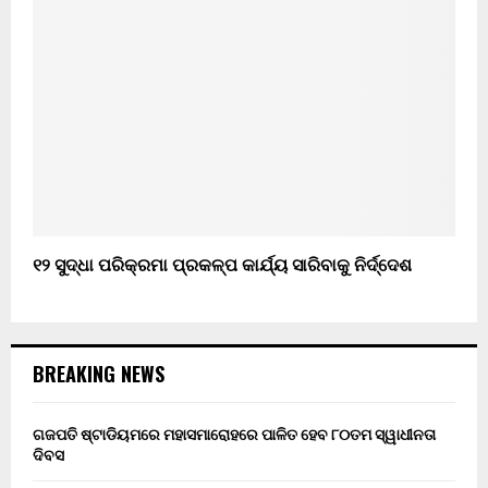
୧୨ ସୁଦ୍ଧା ପରିକ୍ରମା ପ୍ରକଳ୍ପ କାର୍ଯ୍ୟ ସାରିବାକୁ ନିର୍ଦ୍ଦେଶ
BREAKING NEWS
ଗଜପତି ଷ୍ଟାଡିୟମରେ ମହାସମାରୋହରେ ପାଳିତ ହେବ ୮୦ତମ ସ୍ୱାଧୀନତା
ଦିବସ