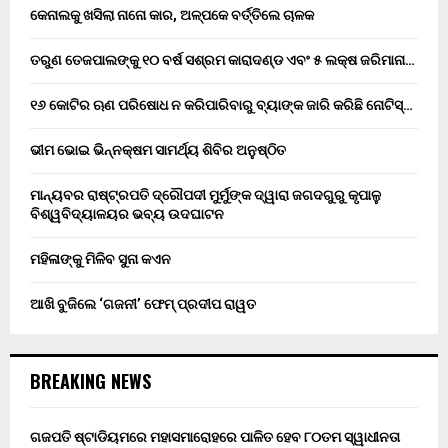
କେନାଲକୁ ଖସିଲା ନାନୋ କାର, ଅଳ୍ପକେ ବର୍ତ୍ତିଲେ ଚାଳକ
ତରୁଣ ତେଜପାଲଙ୍କୁ ୧୦ ବର୍ଷ ସଶ୍ରମ କାରାଦଣ୍ଡ ଏବଂ ₹୫ ଲକ୍ଷ ଜରିମାନା…
୧୬ କୋଟିର ଋଣ ପରିଷୋଧ ନ କରିପାରିବାରୁ ବ୍ୟାଙ୍କ ଜାରି କରିଛି ନୋଟିସ୍…
ଭୀମ ଭୋଇ ଭିନ୍ନକ୍ଷମ ସାମର୍ଥ୍ୟ ଶିବିର ଅନୁଷ୍ଠିତ
ମାନ୍ୟବର ରାଷ୍ଟ୍ରପତି ଦ୍ରୌପଦୀ ମୁର୍ମୁଙ୍କ ଦ୍ୱାରା ଜଗଦଗୁରୁ କୃପାଳୁ
ବିଶ୍ୱବିଦ୍ୟାଳୟର ଭବ୍ୟ ଉଦଘାଟନ
ମହିଳାଙ୍କୁ ମିଳିବ ସୁନା କଏନ
ଆଖି ବୁଜିଲେ ‘ଗଜନୀ’ ଫେମ୍ ପ୍ରଦୀପ ରାୱତ
BREAKING NEWS
ଗଜପତି ଷ୍ଟାଡିୟମରେ ମହାସମାରୋହରେ ପାଳିତ ହେବ ୮୦ତମ ସ୍ୱାଧୀନତା