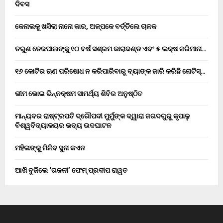
ଦିବସ
କେନାଲକୁ ଖସିଲା ନାନୋ କାର, ଅଳ୍ପକେ ବର୍ତ୍ତିଲେ ଚାଳକ
ତରୁଣ ତେଜପାଲଙ୍କୁ ୧୦ ବର୍ଷ ସଶ୍ରମ କାରାଦଣ୍ଡ ଏବଂ ₹୫ ଲକ୍ଷ ଜରିମାନା…
୧୬ କୋଟିର ଋଣ ପରିଷୋଧ ନ କରିପାରିବାରୁ ବ୍ୟାଙ୍କ ଜାରି କରିଛି ନୋଟିସ୍…
ଭୀମ ଭୋଇ ଭିନ୍ନକ୍ଷମ ସାମର୍ଥ୍ୟ ଶିବିର ଅନୁଷ୍ଠିତ
ମାନ୍ୟବର ରାଷ୍ଟ୍ରପତି ଦ୍ରୌପଦୀ ମୁର୍ମୁଙ୍କ ଦ୍ୱାରା ଜଗଦଗୁରୁ କୃପାଳୁ
ବିଶ୍ୱବିଦ୍ୟାଳୟର ଭବ୍ୟ ଉଦଘାଟନ
ମହିଳାଙ୍କୁ ମିଳିବ ସୁନା କଏନ
ଆଖି ବୁଜିଲେ ‘ଗଜନୀ’ ଫେମ୍ ପ୍ରଦୀପ ରାୱତ