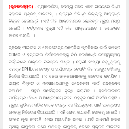
(ଭୁବନେଶ୍ୱର) :
ମ୍ୟାଲେରିଆ, ଡେଙ୍ଗୁ ପରେ ଏବେ ରାଜ୍ୟରେ ଚିନ୍ତା
ବଢାଇଛି ସ୍କ୍ରବ୍ ଟାଇଫସ୍‌ । ରାଜ୍ୟର ବିଭିନ୍ନ ଜିଲ୍ଲାରୁ ଆକ୍ରାନ୍ତ
ଚିହ୍ନଟ ହେଉଛନ୍ତି । ଏହି କୀଟ ଆକ୍ରମଣରେ ଲୋକଙ୍କ ମୃତ୍ୟୁ ମଧ୍ୟ
ହେଉଛି । ବର୍ତ୍ତମାନ ସୁଦ୍ଧା ଏହି କୀଟ ଆକ୍ରମଣରେ ୬ ଜଣଙ୍କର
ଜୀବନ ଗଲାଣି ।
ସ୍କ୍ରବ୍‌ ଟାଇଫସ ଓ ଲେପଟୋସ୍ପାଇରୋସିଶ ପ୍ରତିକାର ପାଇଁ ସମସ୍ତ
CDMO ଓ ହସ୍ପିଟାଲ ନିର୍ଦ୍ଦେଶକଙ୍କୁ ଚିଠି ଲେଖିଛନ୍ତି ଜନସ୍ୱାସ୍ଥ୍ୟ
ନିର୍ଦ୍ଦେଶକ ଡାକ୍ତର ନିରଞ୍ଜନ ମିଶ୍ର । ରୋଗୀ ସଂଖ୍ୟା ବଢ଼ୁଥିବାରୁ
ସମସ୍ତ DPHLରେ ଟେଷ୍ଟ ଓ ପର୍ଯ୍ୟାପ୍ତ ଟେଷ୍ଟିଂ କିଟ ମହଜୁଦ ରଖିବାକୁ
ନିର୍ଦେଶ ଦିଆଯାଇଛି । ଏ ନେଇ ଡାକ୍ତରମାନଙ୍କୁ ସଚେତନ କରାଯିବ ।
ଶୀଘ୍ର ଚିହ୍ନଟ ଓ ଜନସାଧାରଣଙ୍କୁ ସଚେତନତା ପାଇଁ ପଦକ୍ଷେପ
ନିଆଯିବ । ସବୁଠି ସର୍ଭେଲାନସ ବୃଦ୍ଧି କରାଯିବ । ହସ୍ପିଟାଲରେ
ପର୍ଯ୍ୟାପ୍ତ ଔଷଧ ଓ ଆଣ୍ଟିବାୟୋଟିକସ ମହଜୁଦ ପାଇଁ ନିର୍ଦେଶ ରହିଛି ।
ମୃତ୍ୟୁ ଗୁଡିକର ସଠିକ ଭାବେ ତଦନ୍ତ ସହ ନିୟନ୍ତ୍ରଣ ପାଇଁ ପଦକ୍ଷେପ
ନେବାକୁ ନିର୍ଦ୍ଦେଶ ଦିଆଯାଇଛି । ଏହି ରୋଗ ସାଧବାଣି ପୋକରୁ ହେଉଛି ।
ତେବେ ମୂଷା ହେଉଛି ଏହାର ପ୍ରାଥମିକ ବାହକ । ଯଦି ସାଧବାଣି ପୋକ
ମୂଷାକୁ କାମୁଡିବା ପରେ ମଣିଷକୁ କାମୁଡିଵ, ତେବେ ସ୍କ୍ରବ ଟାଇଫସ