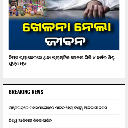
ଚିପ୍ସ ପ୍ୟାକେଟରେ ଥିବା ପ୍ଲାଷ୍ଟିକ ଖେଳନା ଗିଳି ୪ ବର୍ଷର ଶିଶୁ
ପୁତ୍ର ମୃତ
BREAKING NEWS
ଲାଞ୍ଜିଗଡ଼ରେ ମହାସମାରୋହରେ ପାଳିତ ହେଲା ବିଶ୍ୱ ଆଦିବାସୀ ଦିବସ
ବିଶ୍ୱ ଆଦିବାସୀ ଦିବସ ପାଳିତ