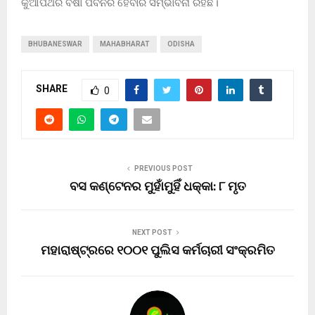
କୁଆପଥର ବର୍ଷା ପବନର ହେବାର ସମ୍ଭାବନା ରହିଛି।
BHUBANESWAR
MAHABHARAT
ODISHA
SHARE
0
PREVIOUS POST
ବସ କଣ୍ଟେନର ମୁହାଁମୁହିଁ ଧକ୍କା: ୮ ମୃତ
NEXT POST
ମହାରାଷ୍ଟ୍ରରେ ୧୦୦୧ ପୁଲିସ କର୍ମଚାରୀ ସଂକ୍ରମିତ