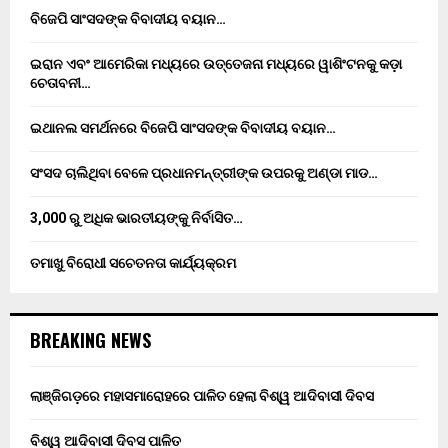
ବିଜେପି ସାଂସଦଙ୍କ ବିବାଦୀୟ ବୟାନ…
ଇରାନ ଏବଂ ଆମେରିକା ମଧ୍ୟରେ ଉତ୍ତେଜନା ମଧ୍ୟରେ ୱାଶିଂଟନକୁ କଡ଼ା
ଚେତାବନୀ…
ଇଥାନଲ ସମର୍ଥନରେ ବିଜେପି ସାଂସଦଙ୍କ ବିବାଦୀୟ ବୟାନ…
ସଂସଦ ଚାଲିଥିବା ବେଳେ ପ୍ରଧାନମନ୍ତ୍ରୀଙ୍କ ଉପରକୁ ଅଣ୍ଡା ମାଡ…
3,000 ରୁ ଅଧିକ ଭାରତୀୟଙ୍କୁ ନିର୍ବାସିତ…
ତମାଖୁ ବିରୋଧୀ ସଚେତନତା କାର୍ଯ୍ୟକ୍ରମ
BREAKING NEWS
ଲାଞ୍ଜିଗଡ଼ରେ ମହାସମାରୋହରେ ପାଳିତ ହେଲା ବିଶ୍ୱ ଆଦିବାସୀ ଦିବସ
ବିଶ୍ୱ ଆଦିବାସୀ ଦିବସ ପାଳିତ