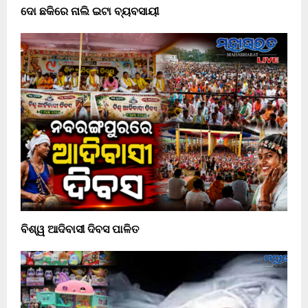
ଦୋ ଛକିରେ ନାଲି ଇଟା ବ୍ୟବସାୟୀ
ବିଶ୍ୱ ଆଦିବାସୀ ଦିବସ ପାଳିତ