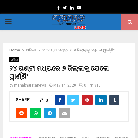
Facebook
Twitter
Linkedin
Youtube
PRIMARY
MENU
Home
ଓଡିଶା
୨୪ ଘଣ୍ଟା ମଧ୍ୟରେ ୭ ଜିଲ୍ଲାକୁ ୟେଲୋ ୱାର୍ଣ୍ଣିଂ
ଓଡିଶା
୨୪ ଘଣ୍ଟା ମଧ୍ୟରେ ୭ ଜିଲ୍ଲାକୁ ୟେଲୋ
ୱାର୍ଣ୍ଣିଂ
by
mahabharatanews
May 14, 2020
0
313
SHARE
0