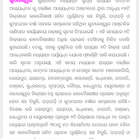
ଭୁବନେଶ୍ୱର:
ଶୁକ୍ରବାର ମଧ୍ୟାହ୍ନ ସୁଦ୍ଧା ରାଜ୍ୟର ଉତ୍ତର
ଆଭ୍ୟନ୍ତର ରୁ ଦକ୍ଷିଣ ଆଭ୍ୟନ୍ତର ଅଞ୍ଚଳରେ ଥିବା ଅନୂନ୍ୟ ୧୫ଟି
ଜିଲ୍ଲାରେ କାଳବୈଶାଖୀ ଜନିତ ଘୂର୍ଣ୍ଣିଝଡ଼ ସହ ବିଜୁଳି, ଘଡ଼ଘଡ଼ି ଓ
କୁଆପଥର ବର୍ଷା ପବନର ସମ୍ଭାବନା ରହିଥିବା ଭୁବନେଶ୍ୱର ଆଞ୍ଚଳିକ
ପାଣିପାଗ କାର୍ୟ୍ୟାଳୟ ପକ୍ଷରୁ ସୂଚନା ଦିଆଯାଇଛି । ଏହି ସମୟରେ ୭ଟି
ଜିଲ୍ଲାରେ କାଳବୈଶାଖୀର ଅଧିକ ପ୍ରଭାବ ଦେଖିବାକୁ ମିଳିବ ବୋଲି
କୁହାଯାଇଛି। ତେଣୁ, ଏହାକୁ ଦୃଷ୍ଟିରେ ରଖି ରାଜ୍ୟର ୭ଟି ଜିଲ୍ଲା ପାଇଁ
ଆସନ୍ତାକାଲି ମଧ୍ୟାହ୍ନ ପର୍ୟ୍ୟନ୍ତ ୟେଲୋ ଓ୍ଵାର୍ଣ୍ଣିଂ ଜାରି କରାଯାଇଛି।
ଜାରି ସୂଚନା ଅନୁଯାୟୀ, ଏହି ସମୟ ମଧ୍ୟରେ ରାଜ୍ୟର ଦକ୍ଷିଣ
ଆଭ୍ୟନ୍ତର, ଉତ୍ତର ଆଭ୍ୟନ୍ତର ଓ ଉପକୂଳ ସମେତ ମାଲକାନଗିରି,
କୋରାପୁଟ, ରାୟଗଡ଼ା, ନବରଙ୍ଗପୁର, କଳାହାଣ୍ଡି, କନ୍ଧମାଳ, ଗଜପତି,
ଗଞ୍ଜାମ, ସୁନ୍ଦରଗଡ଼, ନୂଆପଡ଼ା, ବୌଦ୍ଧ, କେନ୍ଦୁଝର, ମୟୂରଭଞ୍ଜ ଓ
ବାଲେଶ୍ୱର ଜିଲ୍ଲାର ବହୁ ସ୍ଥାନରେ କାଳବୈଶାଖୀର ପ୍ରଭାବ ଅନୁଭୂତ
ହେବା ସହ ବିଜୁଳି, ଘଡ଼ଘଡ଼ି ଓ କୁଆପଥର ବର୍ଷାର ସମ୍ଭାବନା ରହିଛି।
ବିଶେଷ କରି କୋରାପୁଟ, ରାୟଗଡ଼ା, କନ୍ଧମାଳ, ଗଜପତି, ଗଞ୍ଜାମ,
କେନ୍ଦୁଝର ଓ ମୟୂରଭଞ୍ଜ ପ୍ରମୁଖ ୭ଟି ଜିଲ୍ଲାରେ ଆସନ୍ତା ୨୪ ଘଣ୍ଟା
ମଧ୍ୟରେ ଘଣ୍ଟାପ୍ରତି ୩୦ରୁ ୪୦ କିଲୋମିଟର ବେଗରେ ପବନ ବହିବା
ସହ କାଳବୈଶାଖୀ ଜନିତ ପ୍ରବଳ ଘୂର୍ଣ୍ଣିଝଡ଼ ସହ ବିଜୁଳି, ଘଡ଼ଘଡ଼ି ଓ