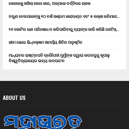
କେନାଲକୁ ଖସିଲା ନାନୋ କାର, ଅଳ୍ପକେ ବର୍ତ୍ତିଲେ ଚାଳକ
ତରୁଣ ତେଜପାଲଙ୍କୁ ୧୦ ବର୍ଷ ସଶ୍ରମ କାରାଦଣ୍ଡ ଏବଂ ₹୫ ଲକ୍ଷ ଜରିମାନା…
୧୬ କୋଟିର ଋଣ ପରିଷୋଧ ନ କରିପାରିବାରୁ ବ୍ୟାଙ୍କ ଜାରି କରିଛି ନୋଟିସ୍…
ଭୀମ ଭୋଇ ଭିନ୍ନକ୍ଷମ ସାମର୍ଥ୍ୟ ଶିବିର ଅନୁଷ୍ଠିତ
ମାନ୍ୟବର ରାଷ୍ଟ୍ରପତି ଦ୍ରୌପଦୀ ମୁର୍ମୁଙ୍କ ଦ୍ୱାରା ଜଗଦଗୁରୁ କୃପାଳୁ
ବିଶ୍ୱବିଦ୍ୟାଳୟର ଭବ୍ୟ ଉଦଘାଟନ
ABOUT US