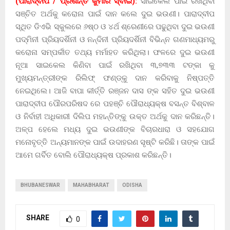
(ପାରାଦ୍ବୀପ / ପ୍ରଶାନ୍ତ କୁମାର ସ୍ବାଇଁ):
ସାଇକେଲ ପାଇଁ ରଖିଥିବା
ସଞ୍ଚିତ ଅର୍ଥକୁ କରୋନା ପାଇଁ ଦାନ କଲେ ଦୁଇ ଭଉଣୀ। ପାରାଦ୍ବୀପ
ସ୍ଥିତ ଡିଏଭି ସ୍କୁଲରେ ୬ଷ୍ଠ ଓ ୪ର୍ଥ ଶ୍ରେଣୀରେ ପଢୁଥିବା ଦୁଇ ଭଉଣୀ
ପଦ୍ମିନୀ ପ୍ରିୟଦର୍ଶିନୀ ଓ ନନ୍ଦିନୀ ପ୍ରିୟଦର୍ଶିନୀ ବିଭିନ୍ନ ଗଣମାଧ୍ୟମରୁ
କରୋନା ସମ୍ପର୍କୀତ ତଥ୍ୟ ମର୍ମାହତ କରିଥିଲା। ଫଳରେ ଦୁଇ ଭଉଣୀ
ନୂଆ ସାଇକେଲ କିଣିବା ପାଇଁ ରଖିଥିବା ୩,୭୩୩ ଟଙ୍କା କୁ
ମୁଖ୍ୟମନ୍ତ୍ରୀଙ୍କ ରିଲିଫ୍ ଫଣ୍ଡ୍କୁ ଦାନ କରିବାକୁ ନିଷ୍ପତ୍ତି
ନେଇଥିଲେ। ଆଜି ବାପା କୀର୍ତ୍ତି ରଞ୍ଜନ ଦାସ ଙ୍କ ସହିତ ଦୁଇ ଭଉଣୀ
ପାରାଦ୍ବୀପ ପୌରପରିଷଦ ରେ ପହଞ୍ଚି ପୌରାଧ୍ୟକ୍ଷ ବସନ୍ତ ବିଶ୍ବାଳ
ଓ ନିର୍ବାହୀ ଅଧିକାରୀ ଦିଲିପ ମହାନ୍ତିଙ୍କୁ ଉକ୍ତ ଅର୍ଥକୁ ଦାନ କରିଛନ୍ତି।
ଅଳ୍ପ ହେଲେ ମଧ୍ୟ ଦୁଇ ଭଉଣୀଙ୍କ ବିଚାରଧାରା ଓ ସହଯୋଗ
ମନୋବୃତ୍ତି ଅନ୍ୟମାନଙ୍କ ପାଇଁ ଉଦାହରଣ ସୃଷ୍ଟି କରିଛି। ତାଙ୍କ ପାଇଁ
ଆମେ ଗର୍ବିତ ବୋଲି ପୌରାଧ୍ୟକ୍ଷ ପ୍ରକାଶ କରିଛନ୍ତି।
BHUBANESWAR
MAHABHARAT
ODISHA
SHARE
0