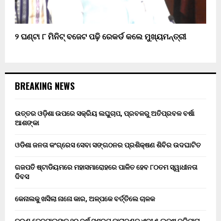
୨ ଘଣ୍ଟା ୮ ମିନିଟ୍ ବଜେଟ ପଢ଼ି ରେକର୍ଡ କଲେ ମୁଖ୍ୟମନ୍ତ୍ରୀ
BREAKING NEWS
ଉତ୍ତର ଓଡ଼ିଶା ଉପରେ ସକ୍ରିୟ ଲଘୁଚାପ, ପ୍ରବଳରୁ ଅତିପ୍ରବଳ ବର୍ଷା
ଆଶଙ୍କା
ଓଡିଶା ଜନତା କଂଗ୍ରେସ ସେବା ସଙ୍ଗଠନର ପ୍ରଶିକ୍ଷଣ ଶିବିର ଉଦଘାଟିତ
ଗଜପତି ଷ୍ଟାଡିୟମରେ ମହାସମାରୋହରେ ପାଳିତ ହେବ ୮୦ତମ ସ୍ୱାଧୀନତା
ଦିବସ
କେନାଲକୁ ଖସିଲା ନାନୋ କାର, ଅଳ୍ପକେ ବର୍ତ୍ତିଲେ ଚାଳକ