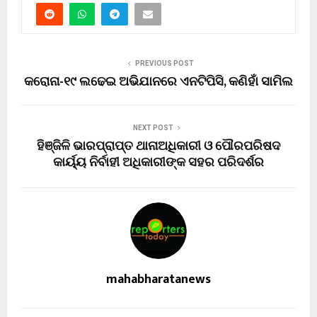
PREVIOUS POST
କରୋନା-୧୯ ଲଢେଇ ଅଭିଯାନରେ ଏନଟିପିସି, କଣିହାଁ ସାମିଲ
NEXT POST
ହିଞ୍ଜିଳି ଭାରପ୍ରାପ୍ତ ଥାନାଅଧିକାରୀ ଓ ପୌରପରିଷଦ
କାର୍ୟ୍ୟ ନିର୍ବାହୀ ଅଧିକାରୀଙ୍କ ସହର ପରିଦର୍ଶର
mahabharatanews