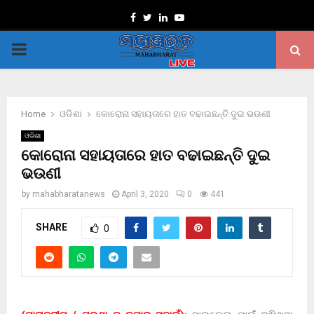
Facebook
Twitter
Linkedin
Youtube
PRIMARY
MENU
Home
ଓଡିଶା
କୋରୋନା ସହାୟତାରେ ହାତ ବଢାଇଛନ୍ତି ଦୁଇ ଭଉଣୀ
ଓଡିଶା
କୋରୋନା ସହାୟତାରେ ହାତ ବଢାଇଛନ୍ତି ଦୁଇ
ଭଉଣୀ
by
mahabharatanews
April 3, 2020
0
441
SHARE
0