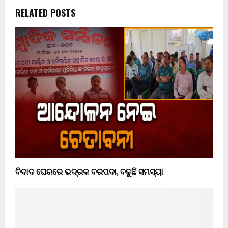
RELATED POSTS
ବିବାଦ ଘେରରେ ଭଦ୍ରକ ବରପଦା, ବଢୁଛି ସମସ୍ୟା