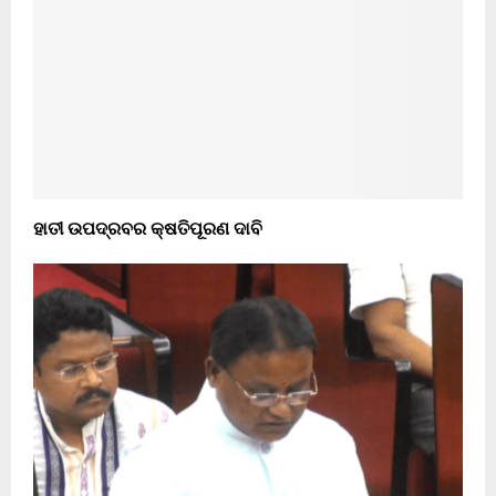
ହାତୀ ଉପଦ୍ରବର କ୍ଷତିପୂରଣ ଦାବି