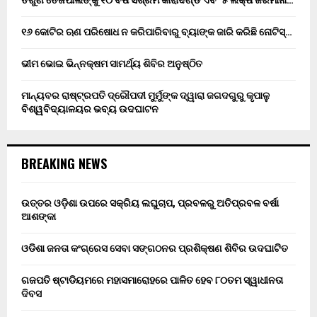
ତରୁଣ ତେଜପାଲଙ୍କୁ ୧୦ ବର୍ଷ ସଶ୍ରମ କାରାଦଣ୍ଡ ଏବଂ ₹୫ ଲକ୍ଷ ଜରିମାନା…
୧୬ କୋଟିର ଋଣ ପରିଷୋଧ ନ କରିପାରିବାରୁ ବ୍ୟାଙ୍କ ଜାରି କରିଛି ନୋଟିସ୍…
ଭୀମ ଭୋଇ ଭିନ୍ନକ୍ଷମ ସାମର୍ଥ୍ୟ ଶିବିର ଅନୁଷ୍ଠିତ
ମାନ୍ୟବର ରାଷ୍ଟ୍ରପତି ଦ୍ରୌପଦୀ ମୁର୍ମୁଙ୍କ ଦ୍ୱାରା ଜଗଦଗୁରୁ କୃପାଳୁ
ବିଶ୍ୱବିଦ୍ୟାଳୟର ଭବ୍ୟ ଉଦଘାଟନ
BREAKING NEWS
ଉତ୍ତର ଓଡ଼ିଶା ଉପରେ ସକ୍ରିୟ ଲଘୁଚାପ, ପ୍ରବଳରୁ ଅତିପ୍ରବଳ ବର୍ଷା
ଆଶଙ୍କା
ଓଡିଶା ଜନତା କଂଗ୍ରେସ ସେବା ସଙ୍ଗଠନର ପ୍ରଶିକ୍ଷଣ ଶିବିର ଉଦଘାଟିତ
ଗଜପତି ଷ୍ଟାଡିୟମରେ ମହାସମାରୋହରେ ପାଳିତ ହେବ ୮୦ତମ ସ୍ୱାଧୀନତା
ଦିବସ