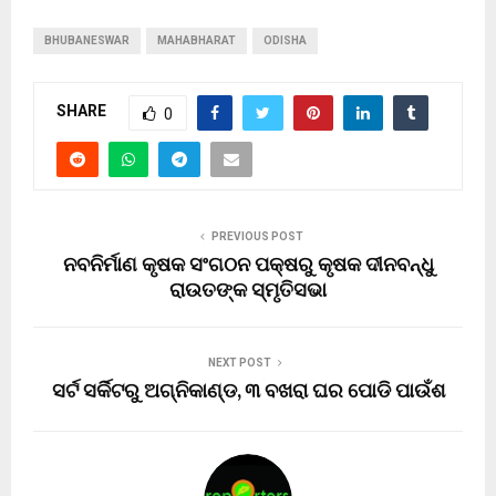
BHUBANESWAR
MAHABHARAT
ODISHA
SHARE
0
PREVIOUS POST
ନବନିର୍ମାଣ କୃଷକ ସଂଗଠନ ପକ୍ଷରୁ କୃଷକ ଦୀନବନ୍ଧୁ
ରାଉତଙ୍କ ସ୍ମୃତିସଭା
NEXT POST
ସର୍ଟ ସର୍କିଟରୁ ଅଗ୍ନିକାଣ୍ଡ, ୩ ବଖରା ଘର ପୋଡି ପାଉଁଶ