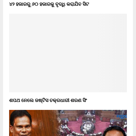
୪୨ ହଜାରରୁ ୬୦ ହଜାରକୁ ବୃଦ୍ଧି କରାଯିବ ସିଟ
ଶପଥ ନେଲେ ଜଷ୍ଟିସ ଚକ୍ରଧାରୀ ଶରଣ ସିଂ