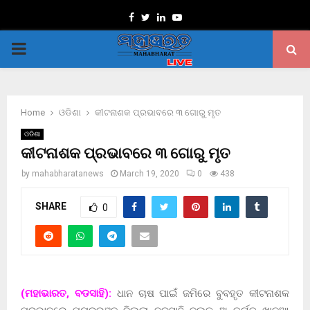
Facebook
Twitter
Linkedin
Youtube
PRIMARY
MENU
Home
ଓଡିଶା
କୀଟନାଶକ ପ୍ରଭାବରେ ୩ ଗୋରୁ ମୃତ
ଓଡିଶା
କୀଟନାଶକ ପ୍ରଭାବରେ ୩ ଗୋରୁ ମୃତ
by
mahabharatanews
March 19, 2020
0
438
SHARE
0
(ମହାଭାରତ, ବଡସାହି):
ଧାନ ଚାଷ ପାଇଁ ଜମିରେ ବୁବହୃତ କୀଟନାଶକ