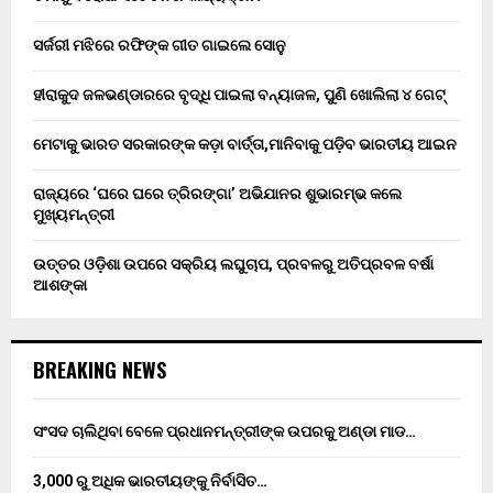
ସର୍ଜରୀ ମଝିରେ ରଫିଙ୍କ ଗୀତ ଗାଇଲେ ସୋନୁ
ହୀରାକୁଦ ଜଳଭଣ୍ଡାରରେ ବୃଦ୍ଧି ପାଇଲା ବନ୍ୟାଜଳ, ପୁଣି ଖୋଲିଲା ୪ ଗେଟ୍
ମେଟାକୁ ଭାରତ ସରକାରଙ୍କ କଡ଼ା ବାର୍ତ୍ତା,ମାନିବାକୁ ପଡ଼ିବ ଭାରତୀୟ ଆଇନ
ରାଜ୍ୟରେ ‘ଘରେ ଘରେ ତ୍ରିରଙ୍ଗା’ ଅଭିଯାନର ଶୁଭାରମ୍ଭ କଲେ
ମୁଖ୍ୟମନ୍ତ୍ରୀ
ଉତ୍ତର ଓଡ଼ିଶା ଉପରେ ସକ୍ରିୟ ଲଘୁଚାପ, ପ୍ରବଳରୁ ଅତିପ୍ରବଳ ବର୍ଷା
ଆଶଙ୍କା
BREAKING NEWS
ସଂସଦ ଚାଲିଥିବା ବେଳେ ପ୍ରଧାନମନ୍ତ୍ରୀଙ୍କ ଉପରକୁ ଅଣ୍ଡା ମାଡ…
3,000 ରୁ ଅଧିକ ଭାରତୀୟଙ୍କୁ ନିର୍ବାସିତ…