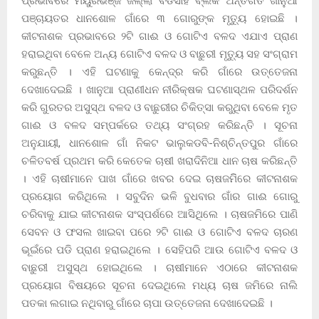
ପ୍ରଭାବରେ ମୟୁରଭଞ୍ଜ ଜିଲ୍ଲା ବଡସାହି ବ୍ଲକ ଅନ୍ତର୍ଗତ ଖାନୁଆ
ପଞ୍ଚାୟତର ଧାନଶୋଳ ଗାଁରେ ୩ ଗୋରୁଙ୍କ ମୃତ୍ୟୁ ହୋଇଛି ।
କୀଟନାଶକ ପ୍ରଭାବରେ ୨ଟି ଗାଈ ଓ ଗୋଟିଏ ବଳଦ ଏଯାଏ ପ୍ରାଣ
ହରାଇଥିବା ବେଳେ ଅନ୍ୟ ଗୋଟିଏ ବଳଦ ଓ ବାଛୁରୀ ମୃତ୍ୟୁ ସହ ସଂଗ୍ରାମ
କରୁଛନ୍ତି । ଏହି ଘଟଣାକୁ କେନ୍ଦ୍ର କରି ଗାଁରେ ଉତ୍ତେଜନା
ଦେଖାଦେଇଛି । ଖାନୁଆ ପ୍ରାଣୀଧନ ନୀରିକ୍ଷକ ଘଟଣାସ୍ଥଳ ପରିଦର୍ଶନ
କରି ଗୁରତର ଅସୁସ୍ଥ ବଳଦ ଓ ବାଛୁରୀର ଚିକିତ୍ସା କରୁଥିବା ବେଳେ ମୃତ
ଗାଈ ଓ ବଳଦ ସମ୍ପର୍କରେ ତଥ୍ୟ ସଂଗ୍ରହ କରିଛନ୍ତି । ସୂଚନା
ଅନୁଯାୟୀ, ଧାନଶୋଳ ଗାଁ ନିକଟ ଭାଲୁକଡବି-ନିଶ୍ଚିନ୍ତପୁର ଗାଁରେ
ଚଳିତବର୍ଷ ପ୍ରଥମ କରି କେତେକ ଚାଷୀ ଖରାଦିନିଆ ଧାନ ଚାଷ କରିଛନ୍ତି
। ଏହି ଚାଷୀମାନେ ପାଖ ଗାଁରେ ଖବର ଦେଇ ଚାଷଜମିିରେ କୀଟନାଶକ
ପ୍ରୟୋଗ କରିଥିଲେ । ସବୁଦିନ ଭଳି ବୁଧବାର ଗାଁର ଗାଈ ଗୋରୁ
ଚରିବାକୁ ଯାଇ କୀଟନାଶକ ସଂସ୍ପର୍ଶରେ ଆସିଥିଲେ । ଚାଷଜମିରେ ପାଣି
ସେବନ ଓ ଫସଲ ଖାଇବା ପରେ ୨ଟି ଗାଈ ଓ ଗୋଟିଏ ବଳଦ ଚାରଣ
ଭୂଇଁରେ ପଡି ପ୍ରାଣ ହରାଇଥିଲେ । ସେହିପରି ଆଉ ଗୋଟିଏ ବଳଦ ଓ
ବାଛୁରୀ ଅସୁସ୍ଥ ହୋଇଥିଲେ । ଚାଷୀମାନେ ଏଠାରେ କୀଟନାଶକ
ପ୍ରୟୋଗ ବିଷୟରେ ସୂଚନା ଦେଇଥିଲେ ମଧ୍ୟ ଚାଷ ଜମିରେ ନାଲି
ପତକା ଲଗାଇ ନଥିବାରୁ ଗାଁରେ ଚାପା ଉତ୍ତେଜନା ଦେଖାଦେଇଛି ।