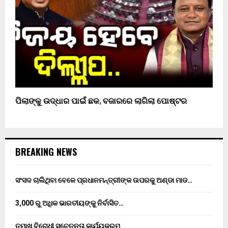
ପିଲାଙ୍କୁ ଉଦ୍ଧାର ପାଇଁ ଛକ, ବଜାରରେ ଲାଗିଲା ପୋଷ୍ଟର
BREAKING NEWS
ସଂସଦ ଚାଲିଥିବା ବେଳେ ପ୍ରଧାନମନ୍ତ୍ରୀଙ୍କ ଉପରକୁ ଅଣ୍ଡା ମାଡ…
3,000 ରୁ ଅଧିକ ଭାରତୀୟଙ୍କୁ ନିର୍ବାସିତ…
ତମାଖୁ ବିରୋଧୀ ସଚେତନତା କାର୍ଯ୍ୟକ୍ରମ