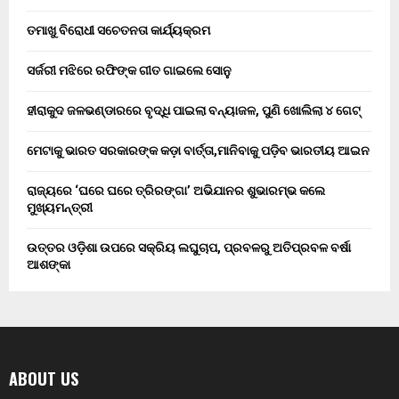
ତମାଖୁ ବିରୋଧୀ ସଚେତନତା କାର୍ଯ୍ୟକ୍ରମ
ସର୍ଜରୀ ମଝିରେ ରଫିଙ୍କ ଗୀତ ଗାଇଲେ ସୋନୁ
ହୀରାକୁଦ ଜଳଭଣ୍ଡାରରେ ବୃଦ୍ଧି ପାଇଲା ବନ୍ୟାଜଳ, ପୁଣି ଖୋଲିଲା ୪ ଗେଟ୍
ମେଟାକୁ ଭାରତ ସରକାରଙ୍କ କଡ଼ା ବାର୍ତ୍ତା,ମାନିବାକୁ ପଡ଼ିବ ଭାରତୀୟ ଆଇନ
ରାଜ୍ୟରେ ‘ଘରେ ଘରେ ତ୍ରିରଙ୍ଗା’ ଅଭିଯାନର ଶୁଭାରମ୍ଭ କଲେ
ମୁଖ୍ୟମନ୍ତ୍ରୀ
ଉତ୍ତର ଓଡ଼ିଶା ଉପରେ ସକ୍ରିୟ ଲଘୁଚାପ, ପ୍ରବଳରୁ ଅତିପ୍ରବଳ ବର୍ଷା
ଆଶଙ୍କା
ABOUT US