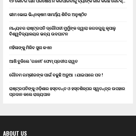
୧୬ କୋଟିର ଋଣ ପରିଷୋଧ ନ କରିପାରିବାରୁ ବ୍ୟାଙ୍କ ଜାରି କରିଛି ନୋଟିସ୍…
ଭୀମ ଭୋଇ ଭିନ୍ନକ୍ଷମ ସାମର୍ଥ୍ୟ ଶିବିର ଅନୁଷ୍ଠିତ
ମାନ୍ୟବର ରାଷ୍ଟ୍ରପତି ଦ୍ରୌପଦୀ ମୁର୍ମୁଙ୍କ ଦ୍ୱାରା ଜଗଦଗୁରୁ କୃପାଳୁ
ବିଶ୍ୱବିଦ୍ୟାଳୟର ଭବ୍ୟ ଉଦଘାଟନ
ମହିଳାଙ୍କୁ ମିଳିବ ସୁନା କଏନ
ଆଖି ବୁଜିଲେ ‘ଗଜନୀ’ ଫେମ୍ ପ୍ରଦୀପ ରାୱତ
ଗୌତମ ଗମ୍ଭୀରଙ୍କ ପାଇଁ ବଢୁଛି ଅଡୁଆ । ଯାଇପାରେ ପଦ !
ରାଷ୍ଟ୍ରପତିଙ୍କୁ ଓଡ଼ିଶାର ହସ୍ତତନ୍ତ ଓ ହସ୍ତଶିଳ୍ପର ସ୍ୱତନ୍ତ୍ର ଉପହାର
ପ୍ରଦାନ କଲେ ରାଜ୍ୟପାଳ
ABOUT US