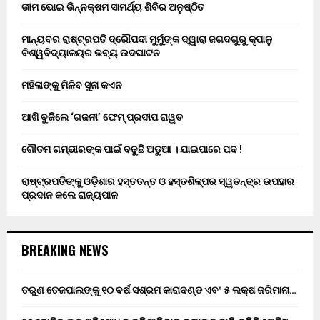
ଭୀମ ଭୋଇ ଭିନ୍ନକ୍ଷମ ସାମର୍ଥ୍ୟ ଶିବିର ଅନୁଷ୍ଠିତ
ମାନ୍ୟବର ରାଷ୍ଟ୍ରପତି ଦ୍ରୌପଦୀ ମୁର୍ମୁଙ୍କ ଦ୍ୱାରା ଜଗଦଗୁରୁ କୃପାଳୁ
ବିଶ୍ୱବିଦ୍ୟାଳୟର ଭବ୍ୟ ଉଦଘାଟନ
ମହିଳାଙ୍କୁ ମିଳିବ ସୁନା କଏନ
ଆଖି ବୁଜିଲେ ‘ଗଜନୀ’ ଫେମ୍ ପ୍ରଦୀପ ରାୱତ
ଗୌତମ ଗମ୍ଭୀରଙ୍କ ପାଇଁ ବଢୁଛି ଅଡୁଆ । ଯାଇପାରେ ପଦ !
ରାଷ୍ଟ୍ରପତିଙ୍କୁ ଓଡ଼ିଶାର ହସ୍ତତନ୍ତ ଓ ହସ୍ତଶିଳ୍ପର ସ୍ୱତନ୍ତ୍ର ଉପହାର
ପ୍ରଦାନ କଲେ ରାଜ୍ୟପାଳ
BREAKING NEWS
ତରୁଣ ତେଜପାଲଙ୍କୁ ୧୦ ବର୍ଷ ସଶ୍ରମ କାରାଦଣ୍ଡ ଏବଂ ₹୫ ଲକ୍ଷ ଜରିମାନା…