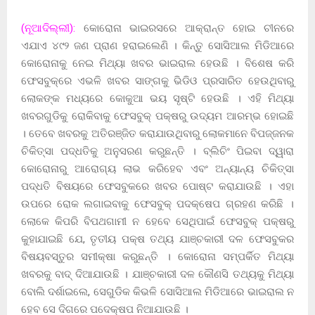
(ନୂଆଦିଲ୍ଲୀ):
କୋରୋନା ଭାଇରସରେ ଆକ୍ରାନ୍ତ ହୋଇ ଚୀନରେ
ଏଯାଏ ୪୯୨ ଜଣ ପ୍ରାଣ ହରାଇଲେଣି । କିନ୍ତୁ ସୋସିଆଲ ମିଡିଆରେ
କୋରୋନାକୁ ନେଇ ମିଥ୍ୟା ଖବର ଭାଇରାଲ ହେଉଛି । ବିଶେଷ କରି
ଫେସବୁକ୍ରେ ଏଭଳି ଖବର ସାଙ୍ଗକୁ ଭିଡିଓ ପ୍ରସାରିତ ହେଉଥିବାରୁ
ଲୋକଙ୍କ ମଧ୍ୟରେ କୋକୁଆ ଭୟ ସୃଷ୍ଟି ହେଉଛି । ଏହି ମିଥ୍ୟା
ଖବରଗୁଡିକୁ ରୋକିବାକୁ ଫେସବୁକ୍ ପକ୍ଷରୁ ଉଦ୍ୟମ ଆରମ୍ଭ ହୋଇଛି
। ତେବେ ଖବରକୁ ଅତିରଞ୍ଜିତ କରାଯାଉଥିବାରୁ ଲୋକମାନେ ବିପଜ୍ଜନକ
ଚିକିତ୍ସା ପଦ୍ଧତିକୁ ଅନୁସରଣ କରୁଛନ୍ତି । ବ୍ଲିଚିଂ ପିଇବା ଦ୍ୱାରା
କୋରୋନାରୁ ଆରୋଗ୍ୟ ଲାଭ କରିହେବ ଏବଂ ଅନ୍ୟାନ୍ୟ ଚିକିତ୍ସା
ପଦ୍ଧତି ବିଷୟରେ ଫେସବୁକରେ ଖବର ପୋଷ୍ଟ କରାଯାଉଛି । ଏହା
ଉପରେ ରୋକ ଲଗାଇବାକୁ ଫେସବୁକ୍ ପଦକ୍ଷେପ ଗ୍ରହଣ କରିଛି ।
ଲୋକେ କିପରି ବିପଥଗାମୀ ନ ହେବେ ସେଥିପାଇଁ ଫେସବୁକ୍ ପକ୍ଷରୁ
କୁହାଯାଇଛି ଯେ, ତୃତୀୟ ପକ୍ଷ ତଥ୍ୟ ଯାଞ୍ଚକାରୀ ଦଳ ଫେସବୁକର
ବିଷୟବସ୍ତୁର ସମୀକ୍ଷା କରୁଛନ୍ତି । କୋରୋନା ସମ୍ପର୍କିତ ମିଥ୍ୟା
ଖବରକୁ ବାଦ୍ ଦିଆଯାଉଛି । ଯାଞ୍ଚକାରୀ ଦଳ କୌଣସି ତଥ୍ୟକୁ ମିଥ୍ୟା
ବୋଲି ଦର୍ଶାଇଲେ, ସେଗୁଡିକ କିଭଳି ସୋସିଆଲ ମିଡିଆରେ ଭାଇରାଲ ନ
ହେବ ସେ ଦିଗରେ ପଦେକ୍ଷପ ନିଆଯାଉଛି ।