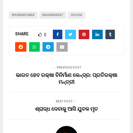
BHUBANESWAR
MAHABHARAT
ODISHA
SHARE
0
PREVIOUS POST
ଭାରତ ହେବ ରକ୍ଷା ବିନିର୍ମାଣ କେନ୍ଦ୍ର: ପ୍ରତିରକ୍ଷା
ମନ୍ତ୍ରୀ
NEXT POST
ଶ୍ରାଦ୍ଧ ଦେବାକୁ ଆସି ଯୁବକ ମୃତ