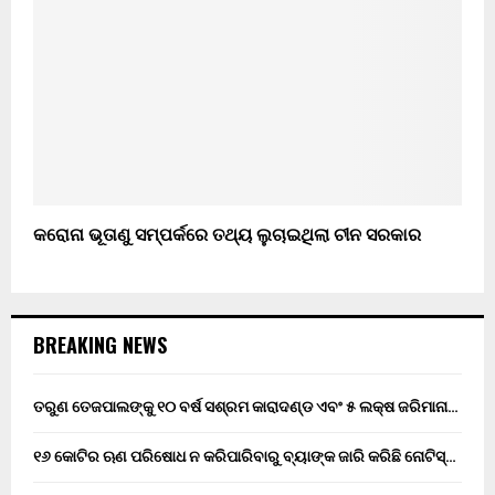
କରୋନା ଭୂତାଣୁ ସମ୍ପର୍କରେ ତଥ୍ୟ ଲୁଚାଇଥିଲା ଚୀନ ସରକାର
BREAKING NEWS
ତରୁଣ ତେଜପାଲଙ୍କୁ ୧୦ ବର୍ଷ ସଶ୍ରମ କାରାଦଣ୍ଡ ଏବଂ ₹୫ ଲକ୍ଷ ଜରିମାନା…
୧୬ କୋଟିର ଋଣ ପରିଷୋଧ ନ କରିପାରିବାରୁ ବ୍ୟାଙ୍କ ଜାରି କରିଛି ନୋଟିସ୍…