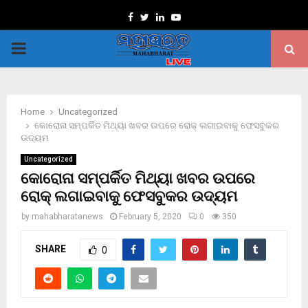
Facebook
Twitter
Linkedin
Youtube
PRIMARY
MENU
Home
Uncategorized
କୋରୋନା ସମ୍ପର୍କିତ ମିଥ୍ୟା ଖବର ଉପରେ ରୋକ୍ ଲଗାଇବାକୁ ଫେସବୁକର
ଉଦ୍ୟମ
Uncategorized
କୋରୋନା ସମ୍ପର୍କିତ ମିଥ୍ୟା ଖବର ଉପରେ
ରୋକ୍ ଲଗାଇବାକୁ ଫେସବୁକର ଉଦ୍ୟମ
by
mahabharatanews
February 5, 2020
0
350
SHARE
0