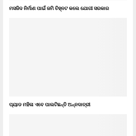
ମସଜିଦ ନିର୍ମାଣ ପାଇଁ ଜମି ଚିହ୍ନଟ କଲେ ଯୋଗୀ ସରକାର
ପ୍ୟାଡ ମହିଳା ଏବେ ପାଲଟିଛନ୍ତି ଅନ୍ନଦାତ୍ରୀ