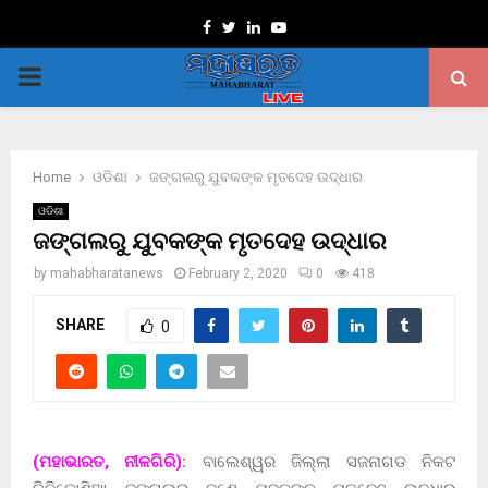
Facebook
Twitter
Linkedin
Youtube
PRIMARY
MENU
Home
ଓଡିଶା
ଜଙ୍ଗଲରୁ ଯୁବକଙ୍କ ମୃତଦେହ ଉଦ୍ଧାର
ଓଡିଶା
ଜଙ୍ଗଲରୁ ଯୁବକଙ୍କ ମୃତଦେହ ଉଦ୍ଧାର
by
mahabharatanews
February 2, 2020
0
418
SHARE
0
(ମହାଭାରତ, ନୀଳଗିରି):
ବାଲେଶ୍ୱର ଜିଲ୍ଲା ସଜନାଗଡ ନିକଟ