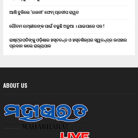
ଆଖି ବୁଜିଲେ ‘ଗଜନୀ’ ଫେମ୍ ପ୍ରଦୀପ ରାୱତ
ଗୌତମ ଗମ୍ଭୀରଙ୍କ ପାଇଁ ବଢୁଛି ଅଡୁଆ । ଯାଇପାରେ ପଦ !
ରାଷ୍ଟ୍ରପତିଙ୍କୁ ଓଡ଼ିଶାର ହସ୍ତତନ୍ତ ଓ ହସ୍ତଶିଳ୍ପର ସ୍ୱତନ୍ତ୍ର ଉପହାର
ପ୍ରଦାନ କଲେ ରାଜ୍ୟପାଳ
ABOUT US