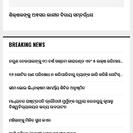
ଶିକ୍ଷକଙ୍କୁ ଅଵସର କାଳୀନ ବିଦାୟ ସମ୍ବର୍ଦ୍ଧନା
BREAKING NEWS
ତରୁଣ ତେଜପାଲଙ୍କୁ ୧୦ ବର୍ଷ ସଶ୍ରମ କାରାଦଣ୍ଡ ଏବଂ ₹୫ ଲକ୍ଷ ଜରିମାନା…
୧୬ କୋଟିର ଋଣ ପରିଷୋଧ ନ କରିପାରିବାରୁ ବ୍ୟାଙ୍କ ଜାରି କରିଛି ନୋଟିସ୍…
ଭୀମ ଭୋଇ ଭିନ୍ନକ୍ଷମ ସାମର୍ଥ୍ୟ ଶିବିର ଅନୁଷ୍ଠିତ
ମାନ୍ୟବର ରାଷ୍ଟ୍ରପତି ଦ୍ରୌପଦୀ ମୁର୍ମୁଙ୍କ ଦ୍ୱାରା ଜଗଦଗୁରୁ କୃପାଳୁ
ବିଶ୍ୱବିଦ୍ୟାଳୟର ଭବ୍ୟ ଉଦଘାଟନ
ମହିଳାଙ୍କୁ ମିଳିବ ସୁନା କଏନ