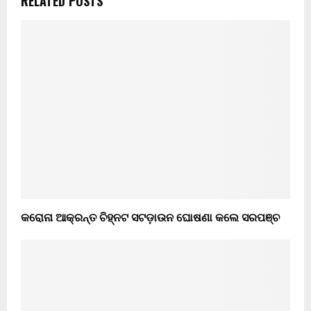
RELATED POSTS
କରୋନା ଆକ୍ରନ୍ତ ଚିହ୍ନଟ ସଟଡ଼ାଉନ ଘୋଷଣା କଲେ ସରପଞ୍ଚ