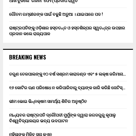
ଆଖି ବୁଜିଲେ ‘ଗଜନୀ’ ଫେମ୍ ପ୍ରଦୀପ ରାୱତ
ଗୌତମ ଗମ୍ଭୀରଙ୍କ ପାଇଁ ବଢୁଛି ଅଡୁଆ । ଯାଇପାରେ ପଦ !
ରାଷ୍ଟ୍ରପତିଙ୍କୁ ଓଡ଼ିଶାର ହସ୍ତତନ୍ତ ଓ ହସ୍ତଶିଳ୍ପର ସ୍ୱତନ୍ତ୍ର ଉପହାର
ପ୍ରଦାନ କଲେ ରାଜ୍ୟପାଳ
BREAKING NEWS
ତରୁଣ ତେଜପାଲଙ୍କୁ ୧୦ ବର୍ଷ ସଶ୍ରମ କାରାଦଣ୍ଡ ଏବଂ ₹୫ ଲକ୍ଷ ଜରିମାନା…
୧୬ କୋଟିର ଋଣ ପରିଷୋଧ ନ କରିପାରିବାରୁ ବ୍ୟାଙ୍କ ଜାରି କରିଛି ନୋଟିସ୍…
ଭୀମ ଭୋଇ ଭିନ୍ନକ୍ଷମ ସାମର୍ଥ୍ୟ ଶିବିର ଅନୁଷ୍ଠିତ
ମାନ୍ୟବର ରାଷ୍ଟ୍ରପତି ଦ୍ରୌପଦୀ ମୁର୍ମୁଙ୍କ ଦ୍ୱାରା ଜଗଦଗୁରୁ କୃପାଳୁ
ବିଶ୍ୱବିଦ୍ୟାଳୟର ଭବ୍ୟ ଉଦଘାଟନ
ମହିଳାଙ୍କୁ ମିଳିବ ସୁନା କଏନ