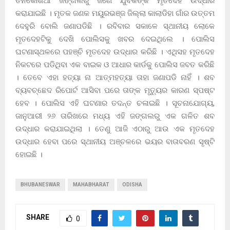
ତିନିକୋଶିଆ ଜଙ୍ଗଲରୁ ଜଣେ ଯୁବକଙ୍କ ମୃତଦେହ ଉଦ୍ଧାର
କରାଯାଇଛି । ମୃତକ ଜଣକ ମୟୁରଭଞ୍ଜ ଜିଲ୍ଲା କାଲାଡିହା ଗାଁର ଉତ୍ତମ
ଦେହୁରି ବୋଲି ଜଣାପଡିଛି । ରବିବାର ସକାଳେ ସ୍ଥାନୀୟ ଲୋକେ
ମୃତଦେହଟିକୁ ଦେଖି ପୋଲିସକୁ ଖବର ଦେଇଥିଲେ । ପୋଲିସ
ଘଟଣାସ୍ଥଳରେ ପହଞ୍ଚି ମୃତଦେହ ଉଦ୍ଧାର କରିଛି । ଏଥିସହ ମୃତଦେହ
ନିକଟରେ ପଡିଥିବା ଏକ ବାଇକ ଓ ଆଧାର କାର୍ଡକୁ ପୋଲିସ ଜବତ କରିଛି
। ତେବେ ଏହା ହତ୍ୟା ନା ଆତ୍ମହତ୍ୟା ତାହା ଜଣାପଡି ନାହିଁ । ଶବ
ବ୍ୟବଚ୍ଛେଦ ରିପୋର୍ଟ ଆସିବା ପରେ ତାଙ୍କ ମୃତ୍ୟୁର କାରଣ ସ୍ପଷ୍ଟ
ହେବ । ପୋଲିସ ଏହି ଘଟଣାର ତଦନ୍ତ ଚଳାଇଛି । ସୂଚନାଯୋଗ୍ୟ,
ଜାନୁଆରୀ ୨୬ ତାରିଖରେ ମଧ୍ୟ ଏହି ଜଙ୍ଗଲରୁ ଏକ ଗଳିତ ଶବ
ଉଦ୍ଧାର କରାଯାଇଥିଲା । ତେଣୁ ଆଜି ଏଠାରୁ ଆଉ ଏକ ମୃତଦେହ
ଉଦ୍ଧାର ହେବା ପରେ ସ୍ଥାନୀୟ ଅଞ୍ଚଳରେ ଭୟର ବାତାବରଣ ସୃଷ୍ଟି
ହୋଇଛି ।
BHUBANESWAR
MAHABHARAT
ODISHA
SHARE
0