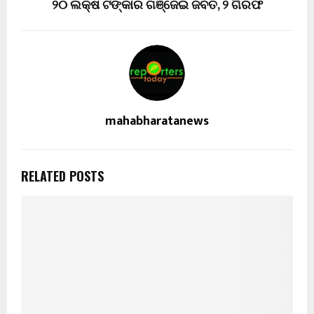
୨୦ ଲକ୍ଷ ଟଙ୍କାର ଗଞ୍ଜେଇ ଜବତ, ୨ ଗିରଫ
mahabharatanews
RELATED POSTS