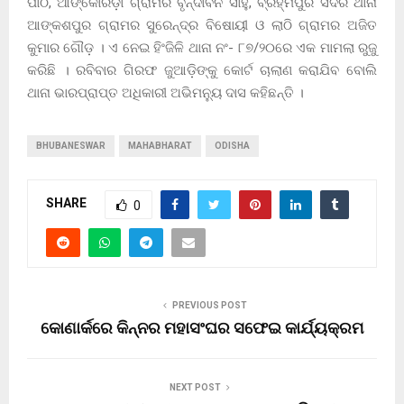
ପାଠି, ଆଙ୍କୋରଡ଼ା ଗ୍ରାମର ବୃନ୍ଦାବନ ସାହୁ, ବ୍ରହ୍ମପୁର ସଦର ଥାନା
ଆଙ୍କଶପୁର ଗ୍ରାମର ସୁରେନ୍ଦ୍ର ବିଷୋୟୀ ଓ ଲାଠି ଗ୍ରାମର ଅଜିତ
କୁମାର ଗୌଡ଼ । ଏ ନେଇ ହିଂଜିଳି ଥାନା ନଂ- ୮୭/୨୦ରେ ଏକ ମାମଲା ରୁଜୁ
କରିଛି । ରବିବାର ଗିରଫ ଜୁଆଡ଼ିଙ୍କୁ କୋର୍ଟ ଚାଲାଣ କରାଯିବ ବୋଲି
ଥାନା ଭାରପ୍ରାପ୍ତ ଅଧିକାରୀ ଅଭିମନ୍ୟୁ ଦାସ କହିଛନ୍ତି ।
BHUBANESWAR
MAHABHARAT
ODISHA
SHARE
0
PREVIOUS POST
କୋଣାର୍କରେ କିନ୍ନର ମହାସଂଘର ସଫେଇ କାର୍ଯ୍ୟକ୍ରମ
NEXT POST