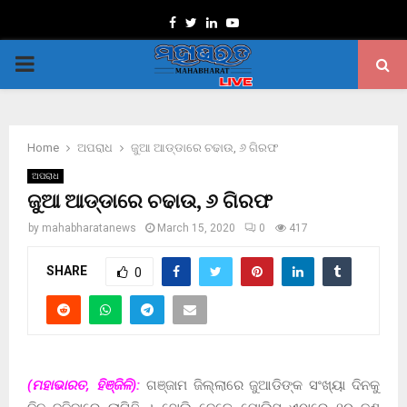
Facebook
Twitter
Linkedin
Youtube
PRIMARY
MENU
Home
ଅପରାଧ
ଜୁଆ ଆଡ୍ଡାରେ ଚଢାଉ, ୬ ଗିରଫ
ଅପରାଧ
ଜୁଆ ଆଡ୍ଡାରେ ଚଢାଉ, ୬ ଗିରଫ
by
mahabharatanews
March 15, 2020
0
417
SHARE
0
(ମହାଭାରତ, ହିଞ୍ଜିଳି):
ଗଞ୍ଜାମ ଜିଲ୍ଲାରେ ଜୁଆଡିଙ୍କ ସଂଖ୍ୟା ଦିନକୁ