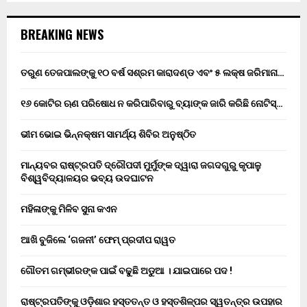
BREAKING NEWS
ତରୁଣ ତେଜପାଲଙ୍କୁ ୧୦ ବର୍ଷ ସଶ୍ରମ କାରାଦଣ୍ଡ ଏବଂ ₹୫ ଲକ୍ଷ ଜରିମାନା…
୧୬ କୋଟିର ଋଣ ପରିଷୋଧ ନ କରିପାରିବାରୁ ବ୍ୟାଙ୍କ ଜାରି କରିଛି ନୋଟିସ୍…
ଭୀମ ଭୋଇ ଭିନ୍ନକ୍ଷମ ସାମର୍ଥ୍ୟ ଶିବିର ଅନୁଷ୍ଠିତ
ମାନ୍ୟବର ରାଷ୍ଟ୍ରପତି ଦ୍ରୌପଦୀ ମୁର୍ମୁଙ୍କ ଦ୍ୱାରା ଜଗଦଗୁରୁ କୃପାଳୁ
ବିଶ୍ୱବିଦ୍ୟାଳୟର ଭବ୍ୟ ଉଦଘାଟନ
ମହିଳାଙ୍କୁ ମିଳିବ ସୁନା କଏନ
ଆଖି ବୁଜିଲେ ‘ଗଜନୀ’ ଫେମ୍ ପ୍ରଦୀପ ରାୱତ
ଗୌତମ ଗମ୍ଭୀରଙ୍କ ପାଇଁ ବଢୁଛି ଅଡୁଆ । ଯାଇପାରେ ପଦ !
ରାଷ୍ଟ୍ରପତିଙ୍କୁ ଓଡ଼ିଶାର ହସ୍ତତନ୍ତ ଓ ହସ୍ତଶିଳ୍ପର ସ୍ୱତନ୍ତ୍ର ଉପହାର