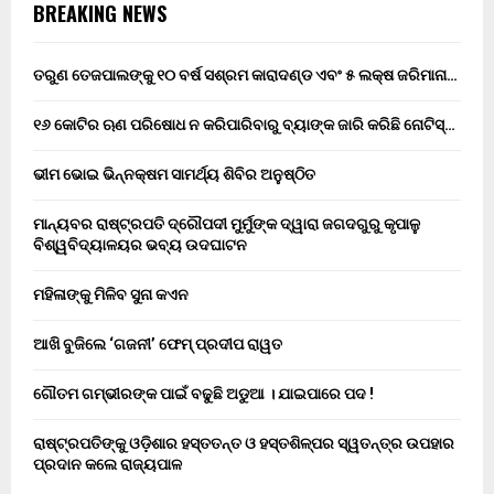
BREAKING NEWS
ତରୁଣ ତେଜପାଲଙ୍କୁ ୧୦ ବର୍ଷ ସଶ୍ରମ କାରାଦଣ୍ଡ ଏବଂ ₹୫ ଲକ୍ଷ ଜରିମାନା…
୧୬ କୋଟିର ଋଣ ପରିଷୋଧ ନ କରିପାରିବାରୁ ବ୍ୟାଙ୍କ ଜାରି କରିଛି ନୋଟିସ୍…
ଭୀମ ଭୋଇ ଭିନ୍ନକ୍ଷମ ସାମର୍ଥ୍ୟ ଶିବିର ଅନୁଷ୍ଠିତ
ମାନ୍ୟବର ରାଷ୍ଟ୍ରପତି ଦ୍ରୌପଦୀ ମୁର୍ମୁଙ୍କ ଦ୍ୱାରା ଜଗଦଗୁରୁ କୃପାଳୁ
ବିଶ୍ୱବିଦ୍ୟାଳୟର ଭବ୍ୟ ଉଦଘାଟନ
ମହିଳାଙ୍କୁ ମିଳିବ ସୁନା କଏନ
ଆଖି ବୁଜିଲେ ‘ଗଜନୀ’ ଫେମ୍ ପ୍ରଦୀପ ରାୱତ
ଗୌତମ ଗମ୍ଭୀରଙ୍କ ପାଇଁ ବଢୁଛି ଅଡୁଆ । ଯାଇପାରେ ପଦ !
ରାଷ୍ଟ୍ରପତିଙ୍କୁ ଓଡ଼ିଶାର ହସ୍ତତନ୍ତ ଓ ହସ୍ତଶିଳ୍ପର ସ୍ୱତନ୍ତ୍ର ଉପହାର
ପ୍ରଦାନ କଲେ ରାଜ୍ୟପାଳ