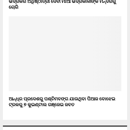
ଭଦ୍ରକର ଅଧିଷ୍ଠାତ୍ରୀ ଦେବୀ ମାଆ ଭଦ୍ରକାଳୀଙ୍କ ମନ୍ଦିରରୁ
ଚୋରି
ଆନ୍ଧ୍ର ପ୍ରଦେଶରୁ ପଶ୍ଚିମବଙ୍ଗ ଯାଉଥିବା ପିଆଜ ବୋଝେଇ
ଟ୍ରକରୁ ୭ କୁଇଣ୍ଟାଲ ଗଞ୍ଜେଇ ଜବତ