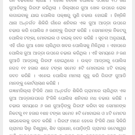
ଦିନ ବଢିବାରେ ଲାଗିଛି । ହୋଲି ବେଳେ ପୋଲିସ ଏଠାରେ ୧୦ ଜଣ
ଜୁଆଡିଙ୍କୁ ଗିରଫ କରିଥିଲା । ଜିଲ୍ଲାରେ ଜୁଆ ଖେଳ ଉପରେ ରୋକ
ଲଗାଇବାକୁ ଯାଇ ପୋଲିସ ପକ୍ଷରୁ ପୁଣି ଚଢାଉ ହୋଇଛି । ହିଞ୍ଜିଳି
ଥାନା ଅନ୍ତର୍ଗତ ଶିକିରି ଗାଁରେ ଶନିବାର ଏକ ଜୁଆ ଆଡ୍ଡା ଉପରେ
ଚଢାଉ କରି ପୋଲିସ ୬ ଜଣଙ୍କୁ ଗିରଫ କରିଛି । ସେମାନଙ୍କ ନିିକଟରୁ
ପୋଲିସ ଟଙ୍କା, ମୋବାଇଲ ଓ ବାଇକ୍ ଜବତ କରିଛି । ସୂଚନା ଅନୁଯାୟୀ,
ଏହି ଗାଁର ଜୁଆ ଖେଳ ଚାଲିଥିବା ଖବର ପୋଲିସକୁ ମିଳିଥିଲା । ଏହାପରେ
ପୋଲିସ ଜୁଆ ଆଡ୍ଡା ଉପରେ ଚଢାଉ କରିଥିଲ । ଏହି ସମୟରେ ୬ ଜଣ
ଜୁଆଡି ଆଡ୍ଡାରୁ ଗିରଫ ହୋଇଥିଲେ । ଉକ୍ତ ଆଡ୍ଡାରୁ ପୋଲିସ
ନଗଦ ୧୧ ହଜାର ଶହେ ଟଙ୍କା ସମେତ ୫ଟି ମୋବାଇଲ ୪ଟି ବାଇକ୍
ଜବତ କରିଛି । ଏନେଇ ପୋଲିସ ମାମଲା ରୁଜୁ କରି ଗିରଫ ଜୁଆଡି
ମାନଙ୍କୁ କୋର୍ଟଚାଲାଣ କରିଛି ।
ଗଜ୍ଞାମଜିଲ୍ଲା ହିଂଜିଳି ଥାନା ଅନ୍ତର୍ଗତ ଶିକିରି ଗ୍ରାମରେ ଚାଲିଥିବା ଏକ
ଜୁଆ ଆଡ୍ଡାଉପରେ ହିଂଜିଳି ପୋଲିସ ଶନିବାର ମଧ ଚଢାଉ କରିଛି ।
ଚଢାଉ ସମୟରେ ୬ ଜଣ ଜୁଆଡ଼ିଙ୍କୁ ଗିରଫ କରିବା ସହ ସେମାନଙ୍କ
ନିକଟରୁ ୧୧ ହଜାର ୧ଶହ ଟଙ୍କା ସମେତ ୫ଟି ମୋବାଇଲ ଓ ୪ଟି ମୋଟର
ସାଇକେଲକୁ ଜବତ କରିଛି । ଗିରଫ ମାନେ ହେଲେ ହିଂଜିଳି ଥାନା ସିକିରି
ଗ୍ରାମର ସିଲୁ ବିଶ୍ୱାଳ, ଶିବ ପ୍ରଧାନ, ପୋଡ଼ିଙ୍ଗି ଗ୍ରାମର ଜଟେଶ୍ୱର