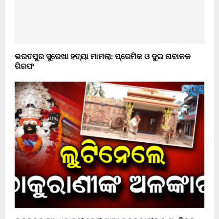
ଭରତପୁର ସୁରେଖା ହତ୍ୟା ମାମଲା: ପ୍ରେମିକ ଓ ଦୁଇ ନାବାଳକ
ଗିରଫ