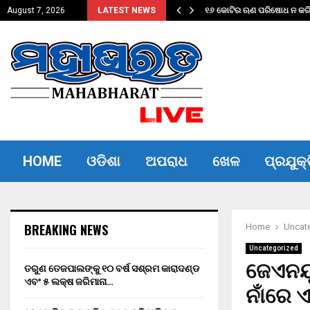
ଦଣ୍ଡ ଏବଂ…
୧୬ କୋଟିର ଋଣ ପରିଷୋଧ ନ କରିପ
August 7, 2026
LATEST NEWS
HOME
ଓଡିଶା
ଅପରାଧ
ଖେଳ
ପ୍ରଯୁକ୍
BREAKING NEWS
Home
Uncat
Uncategorized
ଜେଏନୟୁ
ତରୁଣ ତେଜପାଲଙ୍କୁ ୧୦ ବର୍ଷ ସଶ୍ରମ କାରାଦଣ୍ଡ
ଏବଂ ₹୫ ଲକ୍ଷ ଜରିମାନା…
ନାଁରେ 