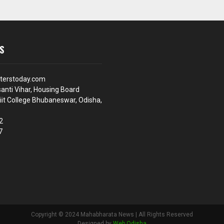
S
terstoday.com
anti Vihar, Housing Board
iit College Bhubaneswar, Odisha,
2
7
Copyright © 2024 Mahabharata News | All Rights Reserved
Designed by
Web Odisha