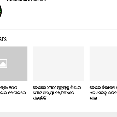
STS
ଙ୍କ: ୨୦୦
ଦେଶରେ ୪୩୪ ମୃତ୍ୟୁକୁ ମିଶାଇ
ଦେଶର ବିଭାଜନ ଚ
ଚଳାଇ ଖେଳାଇଲେ
ମୋଟ ସଂଖ୍ୟା ୧୭,୮୩୪ରେ
ଏନଏସଜିକୁ ଡରିବ
ପହଞ୍ଚିଛି
ଶାହା