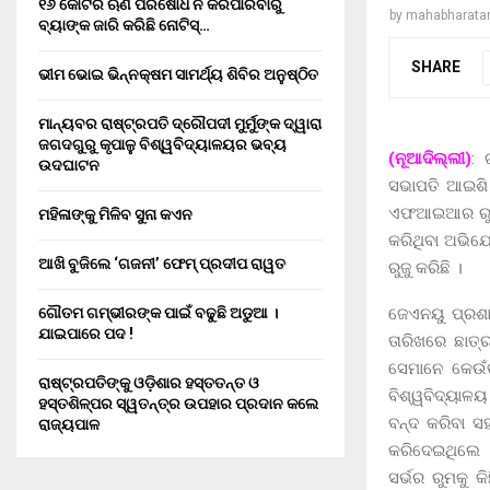
୧୬ କୋଟିର ଋଣ ପରିଷୋଧ ନ କରିପାରିବାରୁ
by
mahabharata
ବ୍ୟାଙ୍କ ଜାରି କରିଛି ନୋଟିସ୍…
SHARE
ଭୀମ ଭୋଇ ଭିନ୍ନକ୍ଷମ ସାମର୍ଥ୍ୟ ଶିବିର ଅନୁଷ୍ଠିତ
ମାନ୍ୟବର ରାଷ୍ଟ୍ରପତି ଦ୍ରୌପଦୀ ମୁର୍ମୁଙ୍କ ଦ୍ୱାରା
ଜଗଦଗୁରୁ କୃପାଳୁ ବିଶ୍ୱବିଦ୍ୟାଳୟର ଭବ୍ୟ
(ନୂଆଦିଲ୍ଲୀ)
: 
ଉଦଘାଟନ
ସଭାପତି ଆଇଶି 
ଏଫଆଇଆର ରୁଜୁ 
ମହିଳାଙ୍କୁ ମିଳିବ ସୁନା କଏନ
କରିଥିବା ଅଭିଯ
ଆଖି ବୁଜିଲେ ‘ଗଜନୀ’ ଫେମ୍ ପ୍ରଦୀପ ରାୱତ
ରୁଜୁ କରିଛି ।
ଜେଏନୟୁ ପ୍ର
ଗୌତମ ଗମ୍ଭୀରଙ୍କ ପାଇଁ ବଢୁଛି ଅଡୁଆ ।
ଯାଇପାରେ ପଦ !
ତାରିଖରେ ଛାତ
ସେମାନେ କେଉଁଭ
ରାଷ୍ଟ୍ରପତିଙ୍କୁ ଓଡ଼ିଶାର ହସ୍ତତନ୍ତ ଓ
ବିଶ୍ୱବିଦ୍ୟାଳୟ
ହସ୍ତଶିଳ୍ପର ସ୍ୱତନ୍ତ୍ର ଉପହାର ପ୍ରଦାନ କଲେ
ବନ୍ଦ କରିବା ସ
ରାଜ୍ୟପାଳ
କରିଦେଇଥିଲେ । 
ସର୍ଭର ରୁମକୁ କ