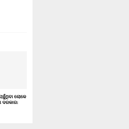
ାହୁଁଥିବା ଲୋକେ
ା ଦରକାର: