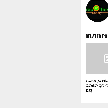
RELATED PO
ଯବାନଙ୍କ ଆତ
ରାଉଣଡ ଗୁଳି 
ଭୟ