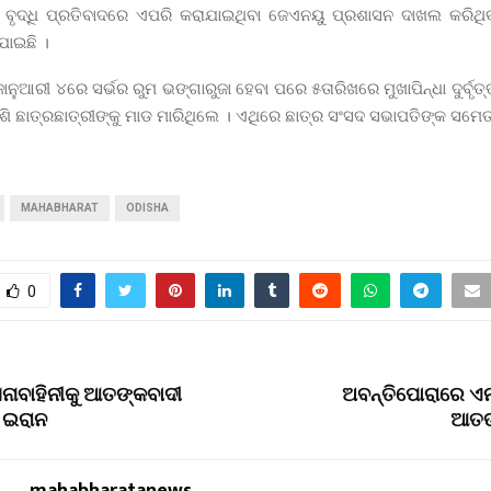
ି ବୃଦ୍ଧି ପ୍ରତିବାଦରେ ଏପରି କରାଯାଇଥିବା ଜେଏନୟୁ ପ୍ରଶାସନ ଦାଖଲ କର
ାଯାଇଛି ।
ାନୁଆରୀ ୪ରେ ସର୍ଭର ରୁମ ଭଙ୍ଗାରୁଜା ହେବା ପରେ ୫ତାରିଖରେ ମୁଖାପିନ୍ଧା ଦୁର୍ବୃ
ଶି ଛାତ୍ରଛାତ୍ରୀଙ୍କୁ ମାଡ ମାରିଥିଲେ । ଏଥିରେ ଛାତ୍ର ସଂସଦ ସଭାପତିଙ୍କ ସ
MAHABHARAT
ODISHA
0
ନାବାହିନୀକୁ ଆତଙ୍କବାଦୀ
ଅବନ୍ତିପୋରାରେ ଏ
 ଇରାନ
ଆତଙ
mahabharatanews