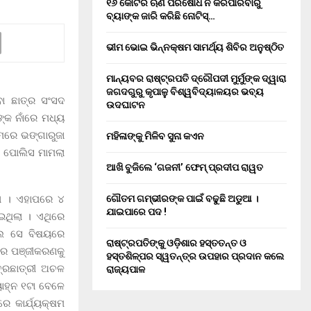
୧୬ କୋଟିର ଋଣ ପରିଷୋଧ ନ କରିପାରିବାରୁ
ବ୍ୟାଙ୍କ ଜାରି କରିଛି ନୋଟିସ୍…
ଭୀମ ଭୋଇ ଭିନ୍ନକ୍ଷମ ସାମର୍ଥ୍ୟ ଶିବିର ଅନୁଷ୍ଠିତ
ମାନ୍ୟବର ରାଷ୍ଟ୍ରପତି ଦ୍ରୌପଦୀ ମୁର୍ମୁଙ୍କ ଦ୍ୱାରା
ଜଗଦଗୁରୁ କୃପାଳୁ ବିଶ୍ୱବିଦ୍ୟାଳୟର ଭବ୍ୟ
ା ଛାତ୍ର ସଂସଦ
ଉଦଘାଟନ
୍କ ନାଁରେ ମଧ୍ୟ
ମରେ ଭଙ୍ଗାରୁଜା
ମହିଳାଙ୍କୁ ମିଳିବ ସୁନା କଏନ
ି ପୋଲିସ ମାମଲା
ଆଖି ବୁଜିଲେ ‘ଗଜନୀ’ ଫେମ୍ ପ୍ରଦୀପ ରାୱତ
 । ଏହାପରେ ୪
ଗୌତମ ଗମ୍ଭୀରଙ୍କ ପାଇଁ ବଢୁଛି ଅଡୁଆ ।
ଯାଇପାରେ ପଦ !
ଥିଲା । ଏଥିରେ
ିଲେ ସେ ବିଷୟରେ
ରାଷ୍ଟ୍ରପତିଙ୍କୁ ଓଡ଼ିଶାର ହସ୍ତତନ୍ତ ଓ
୍ଟର ପଞ୍ଜୀକରଣକୁ
ହସ୍ତଶିଳ୍ପର ସ୍ୱତନ୍ତ୍ର ଉପହାର ପ୍ରଦାନ କଲେ
ତ୍ରଛାତ୍ରୀ ଅଚଳ
ରାଜ୍ୟପାଳ
ୟାହ୍ନ ୧ଟା ବେଳେ
ରେ କାର୍ଯ୍ୟକ୍ଷମ