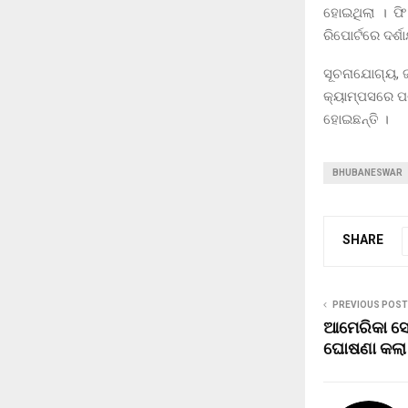
ହୋଇଥିଲା । ଫ
ରିପୋର୍ଟରେ ଦର୍ଶ
ସୂଚନାଯୋଗ୍ୟ, ଜ
କ୍ୟାମ୍ପସରେ ପ
ହୋଇଛନ୍ତି ।
BHUBANESWAR
SHARE
PREVIOUS POST
ଆମେରିକା ସେ
ଘୋଷଣା କଲା