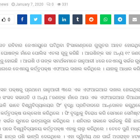
news
January 7, 2020
0
331
0
ଗତ ରବିବାର ଜେଏନୟୁରେ ଘଟିଥିବା ହିଂସାକାଣ୍ଡରେ ଗୁରୁତର ଆହତ ହୋଇଥିବ
ଘୋଷଙ୍କ ନାଁରେ ପୋଲିସ ଏତଲା ରୁଜୁ କରିଛି । ଆଇଶିଙ୍କ ସହ ଅନ୍ୟ ୧୯ ଜଣଙ
ହୋଇଛି । ଆଇଶି ଓ ତାଙ୍କ ସମର୍ଥକମାନେ ଜାନୁଆରୀ ୪ରେ ଜେଏନୟୁ ସର୍ଭର ରୁ
ୋଗରେ ଜେଏନୟୁ କର୍ତ୍ତୃପକ୍ଷ ଏଫଆଇ ଦାଖଲ କରିଥିଲେ । ଯାହାକୁ ଆଧାର କର
ଶାସନ ପକ୍ଷରୁ ପ୍ରଥମେ ଜାନୁଆରୀ ୩ରେ ଏକ ଏଫଆଇଆର ଦାଖଲ ହୋଇଥିଲା
୍ର ସଂସଦ ସଭାପତି ଓ ଅନ୍ୟ ୮ଜଣଙ୍କ ନାଁରେ ଆଉ ଏକ ଏଫଆଇଆର ଦିଆଯାଇ
ଳି ଭାବେ ବିଶ୍ୱବିଦ୍ୟାଳୟର ଫି’ ବୃଦ୍ଧି ପ୍ରତିବାଦରେ ଆନ୍ଦୋଳନ କରୁଥ
 କର୍ତ୍ତୃପକ୍ଷ ଉଲ୍ଲେଖ କରିଥିଲେ । ଫି ବୃଦ୍ଧିକୁ ବିରୋଧ କରି ସେମାନେ ସେମିଷ
ହ ସର୍ଭର ରୁମରେ ଭଙ୍ଗାରୁଜା କରିଥିଲେ । ଶନିବାର ସକାଳେ ସର୍ଭରକୁ କିଛି ଛା
ପରେ ବିଶ୍ୱବିଦ୍ୟାଳୟ କର୍ତ୍ତୃପକ୍ଷ ଏହାକୁ ଚାଲୁ କରିଥିଲେ । ତେବେ ପୁଣି ମଧ୍
ିଛି ଛାତ୍ର ପଶି ଭାଙ୍ଗି ଦେଇଥିଲେ । ଏହା ଦ୍ୱିତୀୟ ଥର ପାଇଁ ଅପରାହ୍ନ ୪ଟା