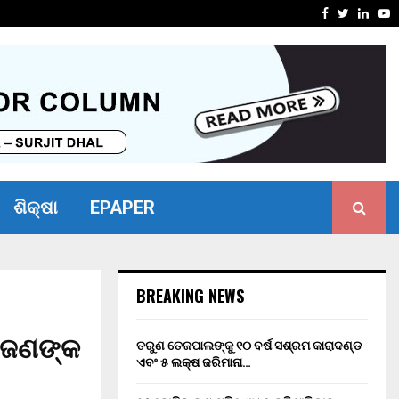
ସାମର୍ଥ୍ୟ ଶିବିର ଅନୁଷ୍ଠିତ
ମାନ୍ୟବର ର
Facebook
Twitter
Linke
Y
ଶିକ୍ଷା
EPAPER
BREAKING NEWS
 ଜଣଙ୍କ
ତରୁଣ ତେଜପାଲଙ୍କୁ ୧୦ ବର୍ଷ ସଶ୍ରମ କାରାଦଣ୍ଡ
ଏବଂ ₹୫ ଲକ୍ଷ ଜରିମାନା…