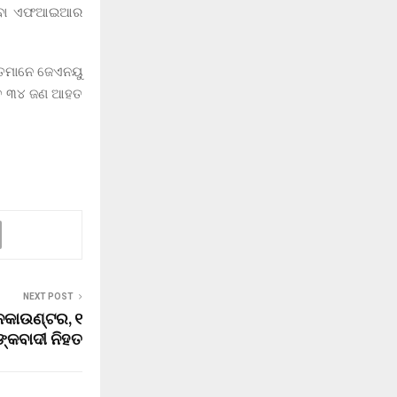
ିଥିବା ଏଫଆଇଆର
ତ୍ତମାନେ ଜେଏନୟୁ
ମେତ ୩୪ ଜଣ ଆହତ
NEXT POST
ନକାଉଣ୍ଟର, ୧
୍କବାଦୀ ନିହତ