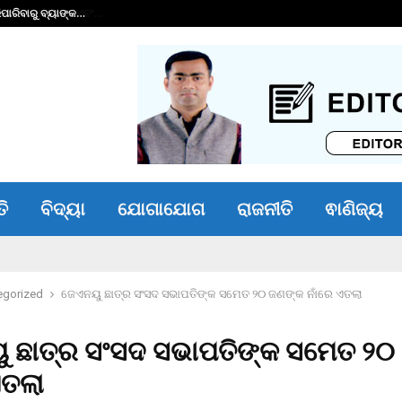
ାରିବାରୁ ବ୍ୟାଙ୍କ…
ଭୀମ ଭୋଇ ଭିନ୍ନକ୍ଷମ 
ତି
ବିଦ୍ୟା
ଯୋଗାଯୋଗ
ରାଜନୀତି
ଵାଣିଜ୍ୟ
egorized
ଜେଏନୟୁ ଛାତ୍ର ସଂସଦ ସଭାପତିଙ୍କ ସମେତ ୨୦ ଜଣଙ୍କ ନାଁରେ ଏତଲା
 ଛାତ୍ର ସଂସଦ ସଭାପତିଙ୍କ ସମେତ ୨୦
ଏତଲା