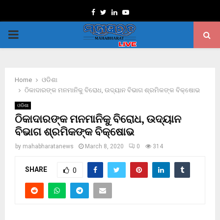
Facebook
Twitter
Linkedin
Youtube
PRIMARY
MENU
Home
ଓଡିଶା
ଠିକାଦାରଙ୍କ ମନମାନିକୁ ବିରୋଧ, ଉଦ୍ୟାନ ବିଭାଗ ଶ୍ରମିକଙ୍କ ବିକ୍ଷୋଭ
ଓଡିଶା
ଠିକାଦାରଙ୍କ ମନମାନିକୁ ବିରୋଧ, ଉଦ୍ୟାନ
ବିଭାଗ ଶ୍ରମିକଙ୍କ ବିକ୍ଷୋଭ
by
mahabharatanews
March 8, 2020
0
314
SHARE
0