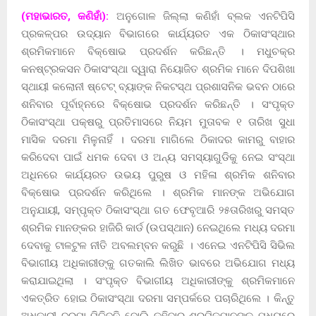
(ମହାଭାରତ, କଣିହାଁ):
ଅନୁଗୋଳ ଜିଲ୍ଲା କଣିହାଁ ବ୍ଲକ ଏନଟିପିସି
ପ୍ରକଳ୍ପର ଉଦ୍ୟାନ ବିଭାଗରେ କାର୍ଯ୍ୟରତ ଏକ ଠିକାସଂସ୍ଥାର
ଶ୍ରମିକମାନେ ବିକ୍ଷୋଭ ପ୍ରଦର୍ଶନ କରିଛନ୍ତି । ମଧୁଚକ୍ର
କନଷ୍ଟ୍ରକସନ ଠିକାସଂସ୍ଥା ଦ୍ୱାରା ନିୟୋଜିତ ଶ୍ରମିକ ମାନେ ଦିପଶିଖା
ସ୍ଥାୟୀ କଲୋନୀ ଷ୍ଟେଟ୍ ବ୍ୟାଙ୍କ ନିକଟସ୍ଥ ପ୍ରଶାସନିକ ଭବନ ଠାରେ
ଶନିବାର ପୂର୍ବାହ୍ନରେ ବିକ୍ଷୋଭ ପ୍ରଦର୍ଶନ କରିଛନ୍ତି । ସଂପୃକ୍ତ
ଠିକାସଂସ୍ଥା ପକ୍ଷରୁ ପ୍ରତିମାସରେ ନିୟମ ମୁତାବକ ୧ ତାରିଖ ସୁଧା
ମାସିକ ଦରମା ମିଳୁନାହିଁ । ଦରମା ମାଗିଲେ ଠିକାଦର କାମରୁ ବାହାର
କରିଦେବା ପାଇଁ ଧମକ ଦେବା ଓ ଅନ୍ୟ ସମସ୍ୟାଗୁଡିକୁ ନେଇ ସଂସ୍ଥା
ଅଧିନରେ କାର୍ଯ୍ୟରତ ଉଭୟ ପୁରୁଷ ଓ ମହିଳା ଶ୍ରମିକ ଶନିବାର
ବିକ୍ଷୋଭ ପ୍ରଦର୍ଶନ କରିଥିଲେ । ଶ୍ରମିକ ମାନଙ୍କ ଅଭିଯୋଗ
ଅନୁଯାୟୀ, ସମ୍ପୃକ୍ତ ଠିକାସଂସ୍ଥା ଗତ ଫେବୃଆରି ୨୫ତାରିଖରୁ ସମସ୍ତ
ଶ୍ରମିକ ମାନଙ୍କର ହାଜିରି କାର୍ଡ (ଉପସ୍ଥାନ) ନେଇଥିଲେ ମଧ୍ୟ ଦରମା
ଦେବାକୁ ଟାଳଟୁଳ ନୀତି ଅବଲମ୍ବନ କରୁଛି । ଏନେଇ ଏନଟିପିସି ସିଭିଲ
ବିଭାଗୀୟ ଅଧିକାରୀଙ୍କୁ ଗତକାଲି ଲିଖିତ ଭାବରେ ଅଭିଯୋଗ ମଧ୍ୟ
କରାଯାଇଥିଲା । ସଂପୃକ୍ତ ବିଭାଗୀୟ ଅଧିକାରୀଙ୍କୁ ଶ୍ରମିକମାନେ
ଏକତ୍ରିତ ହୋଇ ଠିକାସଂସ୍ଥା ଦରମା ସମ୍ପର୍କରେ ପଚାରିଥିଲେ । କିନ୍ତୁ
ଅଧିକାରୀ ଦରମା ମିଳିବନି ବୋଲି କହିବାରୁ ଶ୍ରମିକମାନଙ୍କ ମଧ୍ୟରେ