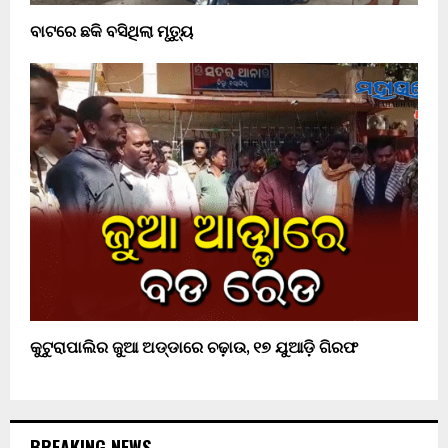
ବାଟରେ ଛକି ବସିଥିଲା ମୃତ୍ୟୁ
କୁଟୁରାପାଲିର ଜୁଆ ଅଡ୍ଡାରେ ଚଢ଼ାଉ, ୧୭ ଯୁଆଡ଼ି ଗିରଫ
BREAKING NEWS