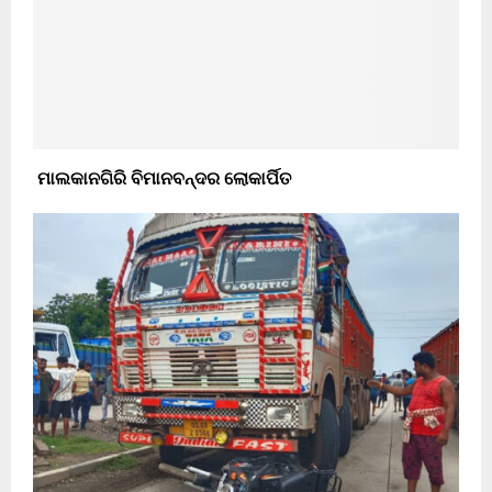
ମାଲକାନଗିରି ବିମାନବନ୍ଦର ଲୋକାର୍ପିତ