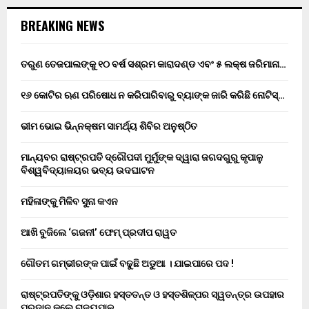
BREAKING NEWS
ତରୁଣ ତେଜପାଲଙ୍କୁ ୧୦ ବର୍ଷ ସଶ୍ରମ କାରାଦଣ୍ଡ ଏବଂ ₹୫ ଲକ୍ଷ ଜରିମାନା…
୧୬ କୋଟିର ଋଣ ପରିଷୋଧ ନ କରିପାରିବାରୁ ବ୍ୟାଙ୍କ ଜାରି କରିଛି ନୋଟିସ୍…
ଭୀମ ଭୋଇ ଭିନ୍ନକ୍ଷମ ସାମର୍ଥ୍ୟ ଶିବିର ଅନୁଷ୍ଠିତ
ମାନ୍ୟବର ରାଷ୍ଟ୍ରପତି ଦ୍ରୌପଦୀ ମୁର୍ମୁଙ୍କ ଦ୍ୱାରା ଜଗଦଗୁରୁ କୃପାଳୁ
ବିଶ୍ୱବିଦ୍ୟାଳୟର ଭବ୍ୟ ଉଦଘାଟନ
ମହିଳାଙ୍କୁ ମିଳିବ ସୁନା କଏନ
ଆଖି ବୁଜିଲେ ‘ଗଜନୀ’ ଫେମ୍ ପ୍ରଦୀପ ରାୱତ
ଗୌତମ ଗମ୍ଭୀରଙ୍କ ପାଇଁ ବଢୁଛି ଅଡୁଆ । ଯାଇପାରେ ପଦ !
ରାଷ୍ଟ୍ରପତିଙ୍କୁ ଓଡ଼ିଶାର ହସ୍ତତନ୍ତ ଓ ହସ୍ତଶିଳ୍ପର ସ୍ୱତନ୍ତ୍ର ଉପହାର
ପ୍ରଦାନ କଲେ ରାଜ୍ୟପାଳ