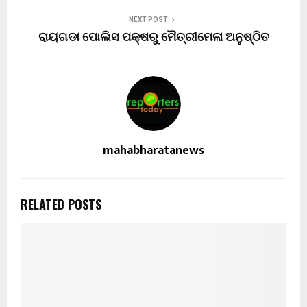
NEXT POST
ରାୟଗଡା ପୋଲିସ ପକ୍ଷରୁ ମୈତ୍ରୀମେଳା ଅନୁଷ୍ଠିତ
mahabharatanews
RELATED POSTS