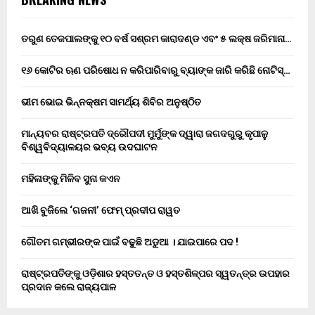
ତରୁଣ ତେଜପାଲଙ୍କୁ ୧୦ ବର୍ଷ ସଶ୍ରମ କାରାଦଣ୍ଡ ଏବଂ ₹୫ ଲକ୍ଷ ଜରିମାନା…
୧୬ କୋଟିର ଋଣ ପରିଷୋଧ ନ କରିପାରିବାରୁ ବ୍ୟାଙ୍କ ଜାରି କରିଛି ନୋଟିସ୍…
ଭୀମ ଭୋଇ ଭିନ୍ନକ୍ଷମ ସାମର୍ଥ୍ୟ ଶିବିର ଅନୁଷ୍ଠିତ
ମାନ୍ୟବର ରାଷ୍ଟ୍ରପତି ଦ୍ରୌପଦୀ ମୁର୍ମୁଙ୍କ ଦ୍ୱାରା ଜଗଦଗୁରୁ କୃପାଳୁ
ବିଶ୍ୱବିଦ୍ୟାଳୟର ଭବ୍ୟ ଉଦଘାଟନ
ମହିଳାଙ୍କୁ ମିଳିବ ସୁନା କଏନ
ଆଖି ବୁଜିଲେ ‘ଗଜନୀ’ ଫେମ୍ ପ୍ରଦୀପ ରାୱତ
ଗୌତମ ଗମ୍ଭୀରଙ୍କ ପାଇଁ ବଢୁଛି ଅଡୁଆ । ଯାଇପାରେ ପଦ !
ରାଷ୍ଟ୍ରପତିଙ୍କୁ ଓଡ଼ିଶାର ହସ୍ତତନ୍ତ ଓ ହସ୍ତଶିଳ୍ପର ସ୍ୱତନ୍ତ୍ର ଉପହାର
ପ୍ରଦାନ କଲେ ରାଜ୍ୟପାଳ