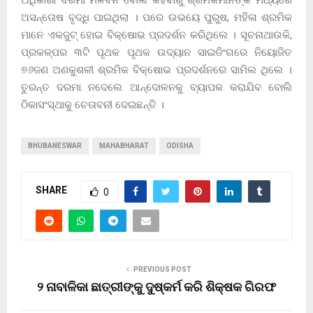
ଅସନ୍ତୋଷ ବୃଦ୍ଧି ପାଇଥିଲା । ପରେ ଉଭୟେ ପୁରୁଷ, ମହିଳା ଶ୍ରମିକ
ମାନେ ଏକଜୁଟ୍ ହୋଇ ବିକ୍ଷୋଭ ପ୍ରଦର୍ଶନ କରିଥିଲେ । ସୂଚନାଥାଉକି,
ପ୍ରକଳ୍ପର ୩ଟି ପୃଥକ ପୃଥକ ଉଦ୍ୟାନ ସାଇଡିଂଗରେ ନିୟୋଜିତ
୭୬ଜଣ ଅଣକୁଶଳୀ ଶ୍ରମିକ ବିକ୍ଷୋଭ ପ୍ରଦର୍ଶନରେ ସାମିଲ ଥିଲେ ।
ତୁରନ୍ତ ଦରମା ନଦେଲେ ଆନ୍ଦୋଳନକୁ ବ୍ୟାପକ କରାଯିବ ବୋଲି
ଠିକାସଂସ୍ଥାକୁ ଚେତାବନୀ ଦେଇଛନ୍ତି ।
BHUBANESWAR
MAHABHARAT
ODISHA
SHARE
0
PREVIOUS POST
୨ ନାବାଳିକା ଛାତ୍ରୀଙ୍କୁ ଦୁଷ୍କର୍ମ କରି ଶିକ୍ଷକ ଗିରଫ