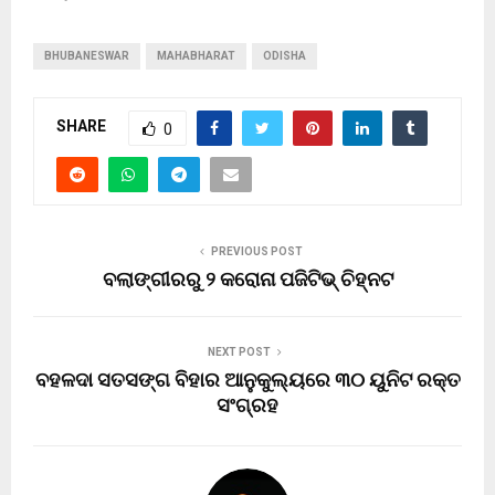
BHUBANESWAR
MAHABHARAT
ODISHA
SHARE
0
PREVIOUS POST
ବଲାଙ୍ଗୀରରୁ ୨ କରୋନା ପଜିଟିଭ୍ ଚିହ୍ନଟ
NEXT POST
ବହଳଦା ସତସଙ୍ଗ ବିହାର ଆନୁକୁଲ୍ୟରେ ୩୦ ୟୁନିଟ ରକ୍ତ
ସଂଗ୍ରହ