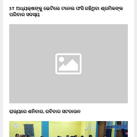
5T ଅଧ୍ୟକ୍ଷଙ୍କୁ ଭେଟିଲେ ଟନେଲ ଫସି ରହିଥିବା ଶ୍ରମିକଙ୍କ
ପରିବାର ସଦସ୍ୟ
ରାଜ୍ୟରେ ଶନିବାର, ରବିବାର ସଟଡାଉନ