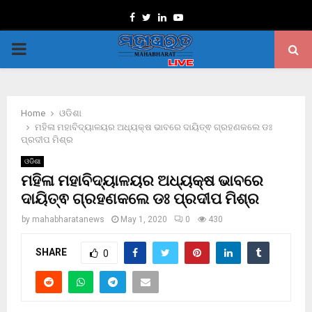
Facebook
Twitter
Linkedin
Youtube
PRIMARY
MENU
Home
ଓଡିଶା
ମହିଳା ମହାବିଦ୍ୟାଳୟର ଅଧ୍ୟକ୍ଷ ଭାବରେ ଦାୟିତ୍ଵ ଗ୍ରହଣକଲେ ଡଃ
ପ୍ରଦୀପ ମିଶ୍ର
ଓଡିଶା
ମହିଳା ମହାବିଦ୍ୟାଳୟର ଅଧ୍ୟକ୍ଷ ଭାବରେ
ଦାୟିତ୍ଵ ଗ୍ରହଣକଲେ ଡଃ ପ୍ରଦୀପ ମିଶ୍ର
by
mahabharatanews
May 1, 2020
0
430
SHARE
0