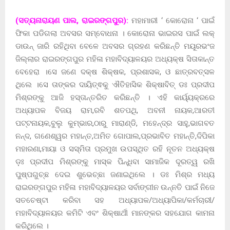
(ସତ୍ୟନାରାୟଣ ପାଲ, ରାଇରଙ୍ଗପୁର):
ମହାମାରୀ ‘ କୋରୋନା ‘ ପାଇଁ
ଫିକା ପଡିଗଲା ଅବସର ସମ୍ବୋଧନା । କୋରୋନା ଭାଇରସ ପାଇଁ ଲକ୍
ଡାଉନ୍ ଜାରି ରହିଥିବା ବେଳେ ଅବସର ଗ୍ରହଣ କରିଛନ୍ତି ମୟୂରଭଂଜ
ଜିଲ୍ଲାର ରାଇରଙ୍ଗପୁର ମହିଳା ମହାବିଦ୍ୟାଳୟର ଅଧ୍ୟକ୍ଷ ସିତାକାନ୍ତ
ବେହେରା ।ସେ ଜଣେ ଦକ୍ଷ ଶିକ୍ଷକ, ପ୍ରଶାସକ, ଓ ଛାତ୍ରବତ୍ସଳ
ଥିଲେ ।ସେ ତାଙ୍କର ଦାୟିତ୍ଵକୁ ଐତିହାସିକ ଶିକ୍ଷାବିତ୍ ଡଃ ପ୍ରଦୀପ
ମିଶ୍ରଙ୍କୁ ଆଜି ହସ୍ତାନ୍ତରିତ କରିଛନ୍ତି । ଏହି କାର୍ୟ୍ୟକ୍ରରେ
ଅଧ୍ୟାପକ ବିଜୟ ରାମ,ରବି ଶତପଥି, ଅବନୀ ନାୟକ,ଆରତୀ
ପଟ୍ଟନାୟକ,ବୁଲୁ କୁମ୍ଭାର,ଠାରୁ ମାରାଣ୍ଡି, ମହେନ୍ଦ୍ର ସାହୁ,ଭାଗବତ
ନନ୍ଦ, ଗଣେଶ୍ୱର ମହାନ୍ତ,ଅମିତ ଗୋପାଲ,ପ୍ରଭାବିତ ମହାନ୍ତି,ଦିପିକା
ମହାରଣା,ମାୟା ଓ ସସ୍ମିତା ପ୍ରମୁଖ ଉପସ୍ଥିତ ରହି ନୂତନ ଅଧ୍ୟକ୍ଷ
ଡ଼ଃ ପ୍ରଦୀପ ମିଶ୍ରଙ୍କୁ ମାସ୍କ ପିନ୍ଧିବା ସାମାଜିକ ଦୂରତ୍ୱ ରଖି
ପୁଷ୍ପଗୁଚ୍ଛ ଦେଇ ଶୁଭେଚ୍ଛା ଜଣାଇଥିଲେ । ଡଃ ମିଶ୍ର ମଧ୍ୟ
ରାଇରଙ୍ଗପୁର ମହିଳା ମହାବିଦ୍ୟାଳୟର ସର୍ବାଙ୍ଗୀନ ଉନ୍ନତି ପାଇଁ ନିଜେ
ସତଚେଷ୍ଟା କରିବା ସହ ଅଧ୍ୟାପକ/ଅଧ୍ୟାପିକା/କର୍ମଚାରୀ/
ମହାବିଦ୍ୟାଳୟର କମିଟି ଏବଂ ଶିକ୍ଷାର୍ଥୀ ମାନଙ୍କର ସହଯୋଗ କାମନା
କରିଥିଲେ ।