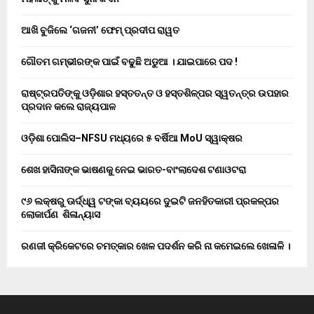
ଆଖି ବୁଜିଲେ ‘ଗଜନୀ’ ଫେମ୍ ପ୍ରଦୀପ ରାୱତ
ଗୌତମ ଗମ୍ଭୀରଙ୍କ ପାଇଁ ବଢୁଛି ଅଡୁଆ । ଯାଇପାରେ ପଦ !
ରାଷ୍ଟ୍ରପତିଙ୍କୁ ଓଡ଼ିଶାର ହସ୍ତତନ୍ତ ଓ ହସ୍ତଶିଳ୍ପର ସ୍ୱତନ୍ତ୍ର ଉପହାର
ପ୍ରଦାନ କଲେ ରାଜ୍ୟପାଳ
ଓଡ଼ିଶା ପୋଲିସ–NFSU ମଧ୍ୟରେ ୫ ବର୍ଷିଆ MoU ସ୍ୱାକ୍ଷର
ଶେଖ ହାସିନାଙ୍କ ଭାଷଣକୁ ନେଇ ଭାରତ-ବାଂଲାଦେଶ ଟଣାଓଟରା
୯୬ ଲକ୍ଷରୁ ଊର୍ଦ୍ଧ୍ୱ ଟଙ୍କା ବ୍ୟୟରେ ଦୁଇଟି ଜନହିତକାରୀ ପ୍ରକଳ୍ପର
ଲୋକାର୍ପଣ ଶିଳାନ୍ୟାସ
ରଣଜୀ କ୍ରିକେଟରେ ଚମତ୍କାର ଖେଳ ପଦର୍ଶନ କରି ନା କମେଇଲେ ଖେଳାଳି ।