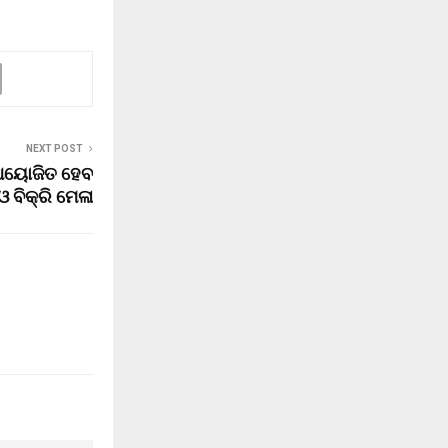
NEXT POST
 ଆୟୋଜିତ ହେବ
ଓ ବିକ୍ରି ମେଳା