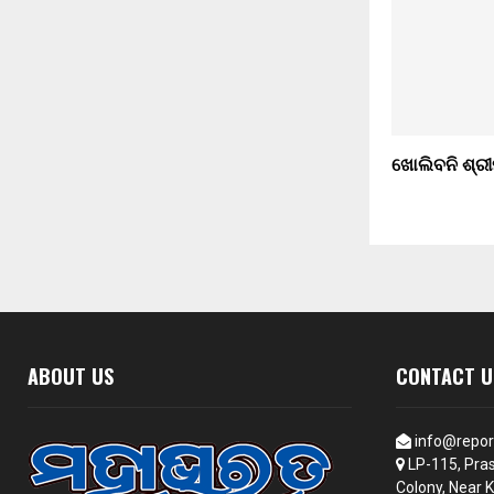
ଖୋଲିବନି ଶ୍ରୀ
ABOUT US
CONTACT U
info@repor
LP-115, Pras
Colony, Near K