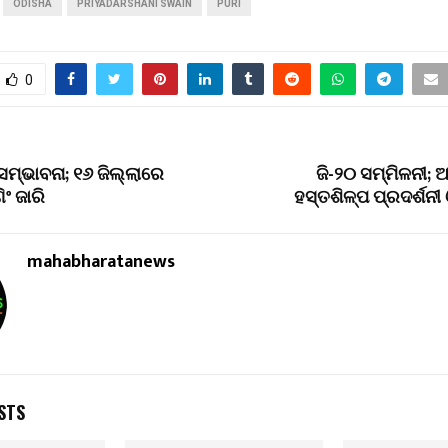
ODISHA
PRIYADARSHANI SWAIN
PURI
0
 ସମ୍ଭାବନା; ୧୬ ଜିଲ୍ଲାରେ
ଜି-୨୦ ସମ୍ମିଳନୀ;
ିଂ ଜାରି
ହସ୍ତଶିଳ୍ପ ପ୍ରଦର୍ଶନୀ 
mahabharatanews
STS