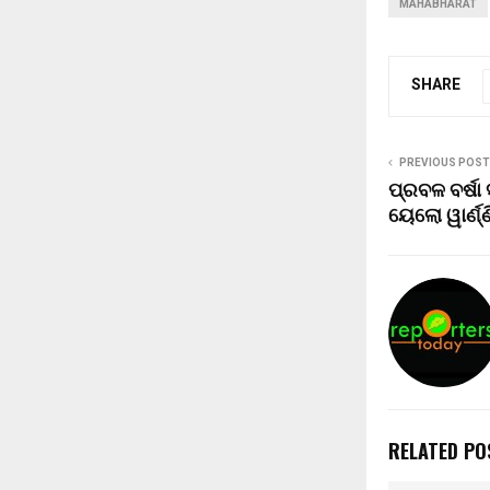
MAHABHARAT
SHARE
PREVIOUS POST
ପ୍ରବଳ ବର୍ଷା
ୟେଲୋ ୱାର୍ଣ୍ଣ
RELATED PO