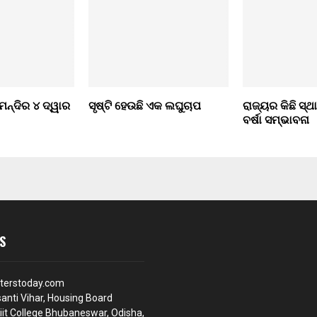
ମନ୍ଦିର ୪ ଦ୍ୱାର
ସୃଷ୍ଟି ହେଉଛି ଏକ ଲଘୁଚାପ
ରାଜ୍ୟର କିଛି ସ୍
ବର୍ଷା ସମ୍ଭାବନା
S
terstoday.com
anti Vihar, Housing Board
iit College Bhubaneswar, Odisha,