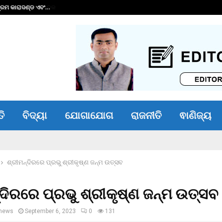
୍ରମ କାରାଦଣ୍ଡ ଏବଂ…
୧୬ କୋଟିର ଋଣ ପରିଷ
ତି
ବିଦ୍ୟା
ଯୋଗାଯୋଗ
ରାଜନୀତି
ଵାଣିଜ୍ୟ
ଶ୍ରୀମନ୍ଦିରରେ ପ୍ରଭୁ ଶ୍ରୀକୃଷ୍ଣ ଜନ୍ମ ଉତ୍ସବ
୍ଦିରରେ ପ୍ରଭୁ ଶ୍ରୀକୃଷ୍ଣ ଜନ୍ମ ଉତ୍ସବ
news
September 6, 2023
0
131