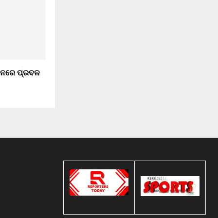
ଥାନରେ ପ୍ରବଳ