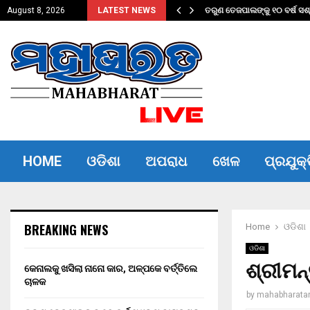
ତିଲେ ଚାଳକ
ତରୁଣ ତେଜପାଲଙ୍କୁ ୧୦ ବର୍ଷ ସଶ
August 8, 2026
LATEST NEWS
HOME
ଓଡିଶା
ଅପରାଧ
ଖେଳ
ପ୍ରଯୁକ୍
BREAKING NEWS
Home
ଓଡିଶା
ଓଡିଶା
ଶ୍ରୀମନ
କେନାଲକୁ ଖସିଲା ନାନୋ କାର, ଅଳ୍ପକେ ବର୍ତ୍ତିଲେ
ଚାଳକ
by
mahabharata