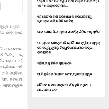
ତରୁଣ ତେଜପାଲଙ୍କୁ ୧୦ ବର୍ଷ ସଶ୍ରମ କାରାଦଣ୍ଡ
ଏବଂ ₹୫ ଲକ୍ଷ ଜରିମାନା…
୧୬ କୋଟିର ଋଣ ପରିଷୋଧ ନ କରିପାରିବାରୁ
ବ୍ୟାଙ୍କ ଜାରି କରିଛି ନୋଟିସ୍…
ୃଷ୍ଣ ମନ୍ଦିର ।
ଭୀମ ଭୋଇ ଭିନ୍ନକ୍ଷମ ସାମର୍ଥ୍ୟ ଶିବିର ଅନୁଷ୍ଠିତ
ାଳନ ହେବ କୃଷ୍ଣ
ମାନ୍ୟବର ରାଷ୍ଟ୍ରପତି ଦ୍ରୌପଦୀ ମୁର୍ମୁଙ୍କ ଦ୍ୱାରା
ଜଗଦଗୁରୁ କୃପାଳୁ ବିଶ୍ୱବିଦ୍ୟାଳୟର ଭବ୍ୟ
ରି ଜଗନ୍ନାଥଧାମ
ଉଦଘାଟନ
ି ଦିନଟିକୁ ବେଶ୍
ଳିତ ହେବ । ଏହି
ମହିଳାଙ୍କୁ ମିଳିବ ସୁନା କଏନ
ରୀମନ୍ଦିରରେ ଆଜି
ରେ ଆଜି ଜୟବିଜୟ
ଆଖି ବୁଜିଲେ ‘ଗଜନୀ’ ଫେମ୍ ପ୍ରଦୀପ ରାୱତ
 ସାଗ, ତରକାରୀ,
ତ ମହାପ୍ରଭୁଙ୍କ
ଗୌତମ ଗମ୍ଭୀରଙ୍କ ପାଇଁ ବଢୁଛି ଅଡୁଆ ।
ଯାଇପାରେ ପଦ !