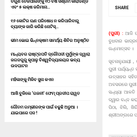
ତରୁଣ ତେଜପାଲଙ୍କୁ ୧୦ ବର୍ଷ ସଶ୍ରମ କାରାଦଣ୍ଡ
ଏବଂ ₹୫ ଲକ୍ଷ ଜରିମାନା…
SHARE
୧୬ କୋଟିର ଋଣ ପରିଷୋଧ ନ କରିପାରିବାରୁ
ବ୍ୟାଙ୍କ ଜାରି କରିଛି ନୋଟିସ୍…
(ପୁରୀ) :
ଆଜି ପବ
ଭୀମ ଭୋଇ ଭିନ୍ନକ୍ଷମ ସାମର୍ଥ୍ୟ ଶିବିର ଅନୁଷ୍ଠିତ
ବୁଧବାର ଭାଦ୍ର
ଜନ୍ମୋତ୍ସବ ।
ମାନ୍ୟବର ରାଷ୍ଟ୍ରପତି ଦ୍ରୌପଦୀ ମୁର୍ମୁଙ୍କ ଦ୍ୱାରା
ଜଗଦଗୁରୁ କୃପାଳୁ ବିଶ୍ୱବିଦ୍ୟାଳୟର ଭବ୍ୟ
ସୂଚନାନୁଯାୟୀ 
ଉଦଘାଟନ
ପୁରୀ ପର୍ଯ୍ୟନ୍
ଉତ୍ସାହର ସହିତ
ମହିଳାଙ୍କୁ ମିଳିବ ସୁନା କଏନ
ଅବସରରେ ପୁରୀ ଶ
ସନ୍ଧ୍ୟା ଆଳତି
ଆଖି ବୁଜିଲେ ‘ଗଜନୀ’ ଫେମ୍ ପ୍ରଦୀପ ରାୱତ
ଦ୍ୱାର ବନ୍ଦ କ
ପିଠା, ଝିଲି, 
ଗୌତମ ଗମ୍ଭୀରଙ୍କ ପାଇଁ ବଢୁଛି ଅଡୁଆ ।
ଯାଇପାରେ ପଦ !
ଶ୍ରୀଅଙ୍ଗରେ ପ୍