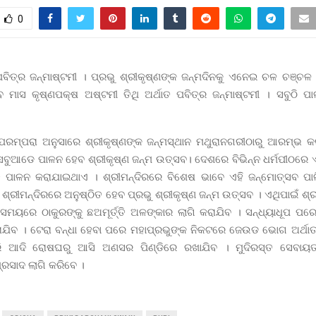
0
ିତ୍ର ଜନ୍ମାଷ୍ଟମୀ । ପ୍ରଭୁ ଶ୍ରୀକୃଷ୍ଣଙ୍କ ଜନ୍ମଦିନକୁ ଏନେଇ ଚଳ ଚଞ୍ଚଳ କ
ବ ମାସ କୃଷ୍ଣପକ୍ଷ ଅଷ୍ଟମୀ ତିଥି ଅର୍ଥାତ ପବିତ୍ର ଜନ୍ମାଷ୍ଟମୀ । ସବୁଠି ପ
, ପରମ୍ପରା ଅନୁସାରେ ଶ୍ରୀକୃଷ୍ଣଙ୍କ ଜନ୍ମସ୍ଥାନ ମଥୁରାନଗରୀଠାରୁ ଆରମ୍ଭ କ
ତ ସବୁଆଡେ ପାଳନ ହେବ ଶ୍ରୀକୃଷ୍ଣ ଜନ୍ମ ଉତ୍ସବ। ଦେଶରେ ବିଭିନ୍ନ ଧର୍ମପୀଠରେ ଏହ
 ପାଳନ କରାଯାଇଥାଏ । ଶ୍ରୀମନ୍ଦିରରେ ବିଶେଷ ଭାବେ ଏହି ଜନ୍ମୋତ୍ସବ ପା
୍ରୀମନ୍ଦିରରେ ଅନୁଷ୍ଠିତ ହେବ ପ୍ରଭୁ ଶ୍ରୀକୃଷ୍ଣ ଜନ୍ମ ଉତ୍ସବ । ଏଥିପାଇଁ ଶ୍
 ସମୟରେ ଠାକୁରଙ୍କୁ ଛଅମୂର୍ତ୍ତି ଅଳଙ୍କାର ଲାଗି କରାଯିବ । ସନ୍ଧ୍ୟାଧୂପ ପ
ରାଯିବ । ଟେରା ବନ୍ଧା ହେବା ପରେ ମହାପ୍ରଭୁଙ୍କ ନିକଟରେ ଜେଉଡ ଭୋଗ ଅର୍ଥାତ
ଖିରି ଆଦି ରୋଷଘରୁ ଆସି ଅଣସର ପିଣ୍ଡିରେ ରଖାଯିବ । ମୁଦିରସ୍ତ ସେବାୟ
ରସାଦ ଲାଗି କରିବେ ।