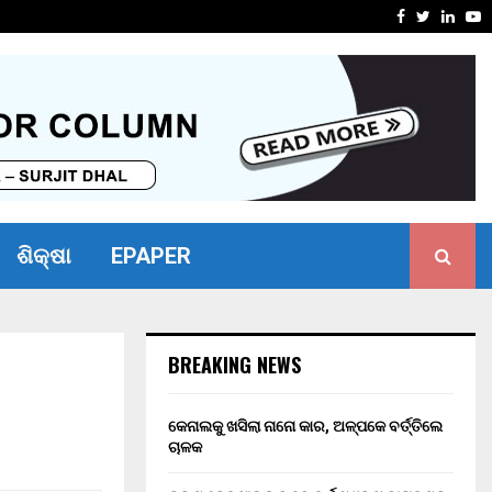
ୋଧ ନ କରିପାରିବାରୁ ବ୍ୟାଙ୍କ…
ଭୀମ ଭୋଇ ଭ
Facebook
Twitter
Linke
Y
ଶିକ୍ଷା
EPAPER
BREAKING NEWS
କେନାଲକୁ ଖସିଲା ନାନୋ କାର, ଅଳ୍ପକେ ବର୍ତ୍ତିଲେ
ଚାଳକ