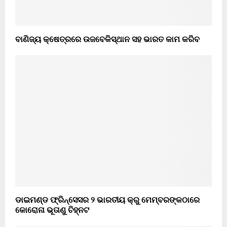
ବାଣିଜ୍ୟ କ୍ଷେତ୍ରରେ ଉଜବେକିସ୍ଥାନ ସହ ଭାରତ କାମ କରିବ
ଡାଇମଣ୍ଡ ଫ୍ରିନ୍ସେସର ୨ ଭାରତୀୟ କ୍ରୁ ମେମ୍ବରଙ୍କଠାରେ
କୋରୋନା ଭୂତାଣୁ ଚିହ୍ନଟ