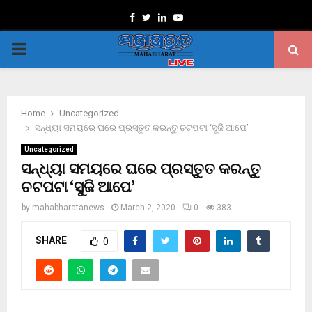
Facebook
Twitter
Linkedin
Youtube
PRIMARY
MENU
Home
Uncategorized
ସନ୍ଧ୍ୟା ସମୟରେ ଘରେ ପ୍ରସ୍ତୁତ କରନ୍ତୁ ଚଟପଟା ‘ସୁଜି ଆପେ’
Uncategorized
ସନ୍ଧ୍ୟା ସମୟରେ ଘରେ ପ୍ରସ୍ତୁତ କରନ୍ତୁ
ଚଟପଟା ‘ସୁଜି ଆପେ’
by
mahabharatanews
March 2, 2020
0
383
SHARE
0