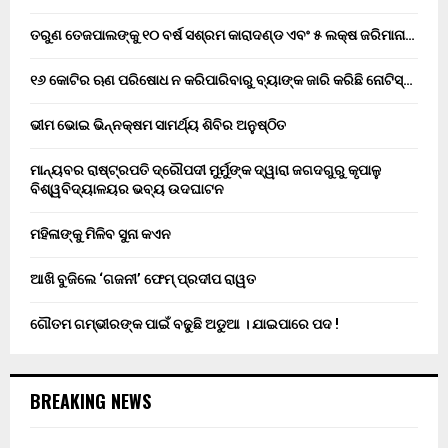
ତରୁଣ ତେଜପାଲଙ୍କୁ ୧୦ ବର୍ଷ ସଶ୍ରମ କାରାଦଣ୍ଡ ଏବଂ ₹୫ ଲକ୍ଷ ଜରିମାନା…
୧୬ କୋଟିର ଋଣ ପରିଷୋଧ ନ କରିପାରିବାରୁ ବ୍ୟାଙ୍କ ଜାରି କରିଛି ନୋଟିସ୍…
ଭୀମ ଭୋଇ ଭିନ୍ନକ୍ଷମ ସାମର୍ଥ୍ୟ ଶିବିର ଅନୁଷ୍ଠିତ
ମାନ୍ୟବର ରାଷ୍ଟ୍ରପତି ଦ୍ରୌପଦୀ ମୁର୍ମୁଙ୍କ ଦ୍ୱାରା ଜଗଦଗୁରୁ କୃପାଳୁ
ବିଶ୍ୱବିଦ୍ୟାଳୟର ଭବ୍ୟ ଉଦଘାଟନ
ମହିଳାଙ୍କୁ ମିଳିବ ସୁନା କଏନ
ଆଖି ବୁଜିଲେ ‘ଗଜନୀ’ ଫେମ୍ ପ୍ରଦୀପ ରାୱତ
ଗୌତମ ଗମ୍ଭୀରଙ୍କ ପାଇଁ ବଢୁଛି ଅଡୁଆ । ଯାଇପାରେ ପଦ !
BREAKING NEWS