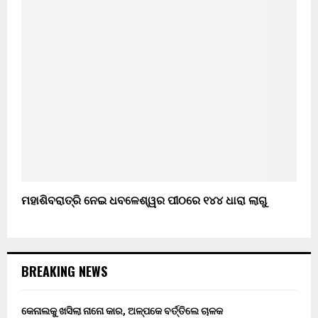
ମହାଶିବରାତ୍ରି ନେଇ ଧବଳେଶ୍ୱର ପୀଠରେ ୧୪୪ ଧାରା ଲାଗୁ
BREAKING NEWS
କେନାଲକୁ ଖସିଲା ନାନୋ କାର, ଅଳ୍ପକେ ବର୍ତ୍ତିଲେ ଚାଳକ