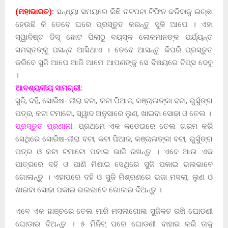
(ମହାଭାରତ):
ସନ୍ଧ୍ୟା ସମୟରେ କିଛି ଚଟପଟା ଟିଫିନ କରିବାକୁ ଇଚ୍ଛା
ହେଉଛି କି ତେବେ ଘରେ ପ୍ରସ୍ତୁତ କରନ୍ତୁ ସୁଜି ଆପେ । ଏହା
ସ୍ୱାଦିଷ୍ଟ ଡିସ୍ ଛୋଟ ପିଲାଠୁ ବୟସ୍କ ଲୋକମାନଙ୍କ ପର୍ଯ୍ୟନ୍ତ
ସମସ୍ତଙ୍କୁ ପସନ୍ଦ ଆସିଥାଏ । ତେବେ ଆସନ୍ତୁ କିପରି ପ୍ରସ୍ତୁତ
କରିବେ ସୁଜି ଆପେ ଆଜି ଆମେ ଆପଣଙ୍କୁ ସେ ବିଷୟରେ ଟିପ୍ସ ଦେବୁ
।
ଆବଶ୍ୟକୀୟ ସାମଗ୍ରୀ:
ସୁଜି, ଦହି, ସୋରିଷ- ଜୀରା ବଟା, କଟା ପିଆଜ, କଞ୍ଚାଲଙ୍କା ବଟା, ଭୁର୍ସୁଙ୍ଗ
ପତ୍ର, କଟା ଟମାଟୋ, ସ୍ୱାଦ ଅନୁସାରେ ଲୁଣ, ଖାଇବା ସୋଢା ଓ ତେଲ ।
ପ୍ରସ୍ତୁତ ପ୍ରଣାଳୀ
: ପ୍ରଥମେ ଏକ କଡେଇରେ ତେଲ ଗରମ କରି
ସେଥିରେ ସୋରିଷ-ଜୀରା ବଟା, କଟା ପିଆଜ, କଞ୍ଚାଲଙ୍କା ବଟା, ଭୁର୍ସୁଙ୍ଗ
ପତ୍ର ଓ କଟା ଟମାଟୋ ପକାଇ ଭାଜି ରଖନ୍ତୁ । ଏବେ ଆଉ ଏକ
ପାତ୍ରରେ ଦହି ଓ ପାଣି ମିଶାଇ ସେଥିରେ ସୁଜି ପକାଇ ଭଲଭାବେ
ଗୋଳାନ୍ତୁ । ଏହାପରେ ଦହି ଓ ସୁଜି ମିଶ୍ରଣରେ ଭଜା ମସଲା, ଲୁଣ ଓ
ଖାଇବା ସୋଢା ପକାଇ ଭଲଭାବେ ଗୋଳାଇ ଦିଅନ୍ତୁ ।
ଏବେ ଏକ ଛାଞ୍ଚରେ ତେଲ ମାରି ମସଲାଗୋଳା ସୁଜିକଚ ରଖି ଘୋଡଣୀ
ଘୋଡାଇ ଦିଅନ୍ତୁ । ୫ ମିନିଟ୍ ପରେ ଘୋଡଣୀ ବାହାର କରି ତାକୁ