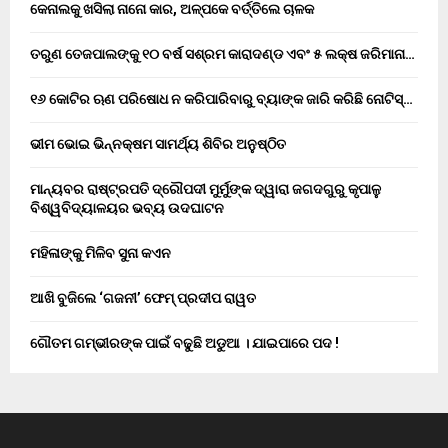
କେନାଲକୁ ଖସିଲା ନାନୋ କାର, ଅଳ୍ପକେ ବର୍ତ୍ତିଲେ ଚାଳକ
ତରୁଣ ତେଜପାଲଙ୍କୁ ୧୦ ବର୍ଷ ସଶ୍ରମ କାରାଦଣ୍ଡ ଏବଂ ₹୫ ଲକ୍ଷ ଜରିମାନା…
୧୬ କୋଟିର ଋଣ ପରିଷୋଧ ନ କରିପାରିବାରୁ ବ୍ୟାଙ୍କ ଜାରି କରିଛି ନୋଟିସ୍…
ଭୀମ ଭୋଇ ଭିନ୍ନକ୍ଷମ ସାମର୍ଥ୍ୟ ଶିବିର ଅନୁଷ୍ଠିତ
ମାନ୍ୟବର ରାଷ୍ଟ୍ରପତି ଦ୍ରୌପଦୀ ମୁର୍ମୁଙ୍କ ଦ୍ୱାରା ଜଗଦଗୁରୁ କୃପାଳୁ
ବିଶ୍ୱବିଦ୍ୟାଳୟର ଭବ୍ୟ ଉଦଘାଟନ
ମହିଳାଙ୍କୁ ମିଳିବ ସୁନା କଏନ
ଆଖି ବୁଜିଲେ ‘ଗଜନୀ’ ଫେମ୍ ପ୍ରଦୀପ ରାୱତ
ଗୌତମ ଗମ୍ଭୀରଙ୍କ ପାଇଁ ବଢୁଛି ଅଡୁଆ । ଯାଇପାରେ ପଦ !