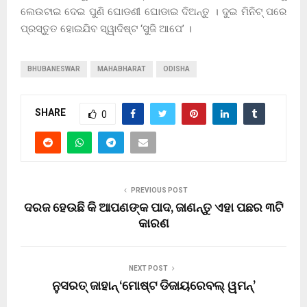
ଲେଉଟାଇ ଦେଇ ପୁଣି ଘୋଡଣୀ ଘୋଡାଇ ଦିଅନ୍ତୁ । ଦୁଇ ମିନିଟ୍ ପରେ
ପ୍ରସ୍ତୁତ ହୋଇଯିବ ସ୍ୱାଦିଷ୍ଟ ‘ସୁଜି ଆପେ’ ।
BHUBANESWAR
MAHABHARAT
ODISHA
SHARE
0
PREVIOUS POST
ଦରଜ ହେଉଛି କି ଆପଣଙ୍କ ପାଦ, ଜାଣନ୍ତୁ ଏହା ପଛର ୩ଟି
କାରଣ
NEXT POST
ନୁସରତ୍ ଜାହାନ୍ ‘ମୋଷ୍ଟ ଡିଜାୟରେବଲ୍ ୱମନ୍’