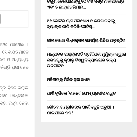
ତରୁଣ ତେଜପାଲଙ୍କୁ ୧୦ ବର୍ଷ ସଶ୍ରମ କାରାଦଣ୍ଡ
ଏବଂ ₹୫ ଲକ୍ଷ ଜରିମାନା…
୧୬ କୋଟିର ଋଣ ପରିଷୋଧ ନ କରିପାରିବାରୁ
ବ୍ୟାଙ୍କ ଜାରି କରିଛି ନୋଟିସ୍…
ଭୀମ ଭୋଇ ଭିନ୍ନକ୍ଷମ ସାମର୍ଥ୍ୟ ଶିବିର ଅନୁଷ୍ଠିତ
ସାହର ମାହୋଲ ।
ଜନ ସେବାୟତମାନେ
ମାନ୍ୟବର ରାଷ୍ଟ୍ରପତି ଦ୍ରୌପଦୀ ମୁର୍ମୁଙ୍କ ଦ୍ୱାରା
ମ ଓ ଅନ୍ୟାନ୍ୟ
ଜଗଦଗୁରୁ କୃପାଳୁ ବିଶ୍ୱବିଦ୍ୟାଳୟର ଭବ୍ୟ
ଉଦଘାଟନ
୍କଣ୍ଡି ପୂଜା ହେବ
ମହିଳାଙ୍କୁ ମିଳିବ ସୁନା କଏନ
ାତ୍ର ବିଜେ କରାଇ
ଆଖି ବୁଜିଲେ ‘ଗଜନୀ’ ଫେମ୍ ପ୍ରଦୀପ ରାୱତ
ବେ । ନନ୍ଦରାଜା
ତ୍ର ଜନ୍ମ ହେବା
ଗୌତମ ଗମ୍ଭୀରଙ୍କ ପାଇଁ ବଢୁଛି ଅଡୁଆ ।
ଯାଇପାରେ ପଦ !