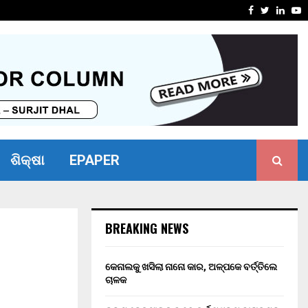
ୋଧ ନ କରିପାରିବାରୁ ବ୍ୟାଙ୍କ…
ଭୀମ ଭୋଇ ଭ
Facebook
Twitter
Linke
Y
ଶିକ୍ଷା
EPAPER
BREAKING NEWS
କେନାଲକୁ ଖସିଲା ନାନୋ କାର, ଅଳ୍ପକେ ବର୍ତ୍ତିଲେ
ଚାଳକ