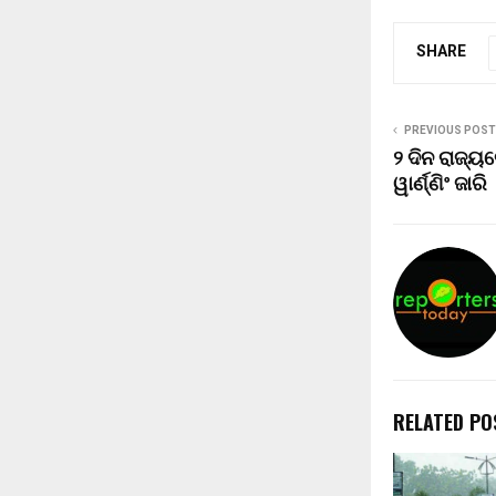
SHARE
PREVIOUS POST
୨ ଦିନ ରାଜ୍ୟର
ୱାର୍ଣ୍ଣିଂ ଜାରି
RELATED PO