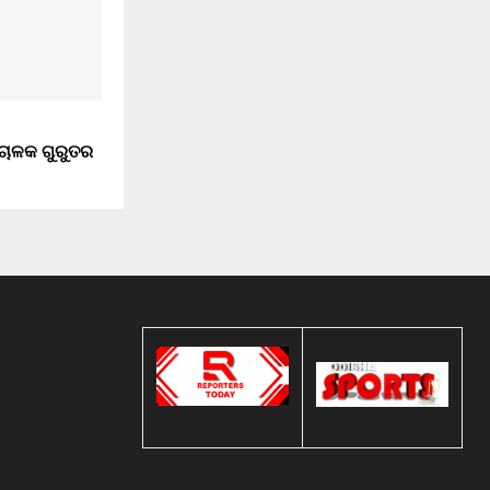
, ଚାଳକ ଗୁରୁତର