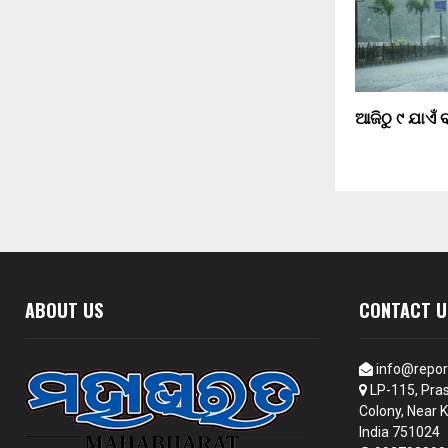
ଆଜିଠୁ ୯ ଯାଏଁ ବ
ABOUT US
CONTACT U
info@repor
LP-115, Pras
Colony, Near K
India 751024