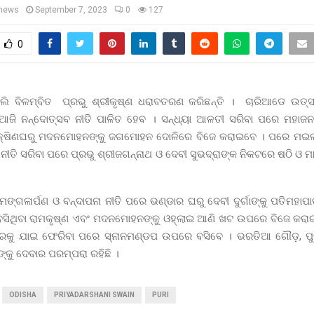
news
September 7, 2023
0
127
0
ଲି ବିଳମ୍ବିତ ପ୍ରଭୁ ଶ୍ରୀକୃଷ୍ଣ ଧରାବତରଣ କରିଛନ୍ତି । ଚାରିଆଡେ ଉତ୍
 ଆଜି ନନ୍ଦୋତ୍ସବ ନୀତି ପାଳିତ ହେବ । ସନ୍ଧ୍ୟା ଆଳତୀ ସରିବା ପରେ ମହା
ଦକ୍ଷିଣଘରୁ ମଦନମୋହନଙ୍କୁ ଜଗମୋହନ ଦୋଳିରେ ବିଜେ କରାଇବେ । ପରେ ମଇଲ
 ନୀତି ସରିବା ପରେ ପ୍ରଭୁ ଶ୍ରୀଜଗନ୍ନାଥ ଓ ଦେବୀ ସୁଭଦ୍ରାଙ୍କ ନିକଟରେ ଷଠି ଓ ମାର
 ମଙ୍ଗଳାର୍ପଣ ଓ ବନ୍ଦାପନା ନୀତି ପରେ ଭଣ୍ଡାର ଘରୁ ଦେବୀ ଦୁର୍ଗାଙ୍କୁ ପତିମହାପ
ସିଥିବା ରାମକୃଷ୍ଣ ଏବଂ ମଦନମୋହନଙ୍କୁ ଓହ୍ଲାଇ ଆଣି ଖଟ ଉପରେ ବିଜେ କରାଇ
ରକୁ ଯାଇ ଫେରିବା ପରେ ସ୍ନାନମଣ୍ଡପ ଉପରେ ବସିବେ । ଭରତିଆ ଗୌଡ଼, ପୁ
୍କୁ ଦେବାର ପରମ୍ପରା ରହିଛି ।
ODISHA
PRIYADARSHANI SWAIN
PURI