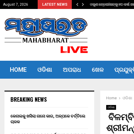
ତିଲେ ଚାଳକ
ତରୁଣ ତେଜପାଲଙ୍କୁ ୧୦ ବର୍ଷ ସଶ
August 7, 2026
LATEST NEWS
HOME
ଓଡିଶା
ଅପରାଧ
ଖେଳ
ପ୍ରଯୁକ୍
BREAKING NEWS
Home
ଓଡିଶା
ଓଡିଶା
ବିଳମ୍ବ
କେନାଲକୁ ଖସିଲା ନାନୋ କାର, ଅଳ୍ପକେ ବର୍ତ୍ତିଲେ
ଚାଳକ
ଶ୍ରୀମନ