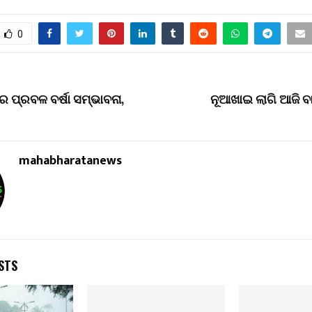
0
େ ପ୍ରବଳ ବର୍ଷା ସମ୍ଭାବନା,
ନୂଆଖାଇ ଲାଗି ଆଜି ବ
mahabharatanews
STS