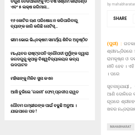
ତରୁଣ ତେଜପାଲଙ୍କୁ ୧୦ ବର୍ଷ ସଶ୍ରମ କାରାଦଣ୍ଡ
by
mahabharata
ଏବଂ ₹୫ ଲକ୍ଷ ଜରିମାନା…
SHARE
୧୬ କୋଟିର ଋଣ ପରିଷୋଧ ନ କରିପାରିବାରୁ
ବ୍ୟାଙ୍କ ଜାରି କରିଛି ନୋଟିସ୍…
ଭୀମ ଭୋଇ ଭିନ୍ନକ୍ଷମ ସାମର୍ଥ୍ୟ ଶିବିର ଅନୁଷ୍ଠିତ
(ପୁରୀ) :
ଗତକା
ଶ୍ରୀମନ୍ଦିରରେ
ମାନ୍ୟବର ରାଷ୍ଟ୍ରପତି ଦ୍ରୌପଦୀ ମୁର୍ମୁଙ୍କ ଦ୍ୱାରା
ରାମକୃଷ୍ଣ ଓ 
ଜଗଦଗୁରୁ କୃପାଳୁ ବିଶ୍ୱବିଦ୍ୟାଳୟର ଭବ୍ୟ
ଉଦଘାଟନ
ନୀତି ହେବ । ଏହି
। ପରେ
ମହିଳାଙ୍କୁ ମିଳିବ ସୁନା କଏନ
ସୂଚନାନୁଯାୟୀ ,
ଆଖି ବୁଜିଲେ ‘ଗଜନୀ’ ଫେମ୍ ପ୍ରଦୀପ ରାୱତ
ଆଣି ଦୋଳିରେ ବ
ରୂପରେ ଶ୍ରୀନହ
ଗୌତମ ଗମ୍ଭୀରଙ୍କ ପାଇଁ ବଢୁଛି ଅଡୁଆ ।
ଖବର ନନ୍ଦରାଜାଙ
ଯାଇପାରେ ପଦ !
MAHABHARAT