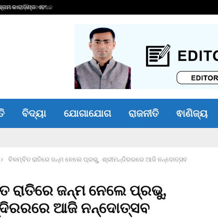
୍ରମ କାରାଦଣ୍ଡ ଏବଂ…
୧୬ କୋଟିର ଋଣ ପରିଷ
ତି
ବିଦ୍ୟା
ଯୋଗାଯୋଗ
ରାଜନୀତି
ଵାଣିଜ୍ୟ
ବିଳମ୍ବିତ ରାତିରେ ଜନ୍ମ ନେଲେ ପ୍ରଭୁ, ଶ୍ରୀମନ୍ଦିରରରେ ଆଜି ନନ୍ଦୋତ୍ସବ
ିତ ରାତିରେ ଜନ୍ମ ନେଲେ ପ୍ରଭୁ,
୍ଦିରରରେ ଆଜି ନନ୍ଦୋତ୍ସବ