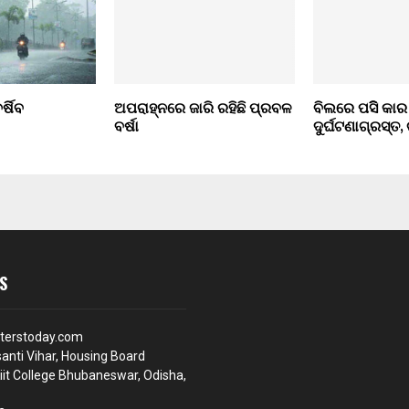
ର୍ଷିବ
ଅପରାହ୍ନରେ ଜାରି ରହିଛି ପ୍ରବଳ
ବିଲରେ ପସିି କାର
ବର୍ଷା
ଦୁର୍ଘଟଣାଗ୍ରସ୍ତ
S
terstoday.com
anti Vihar, Housing Board
iit College Bhubaneswar, Odisha,