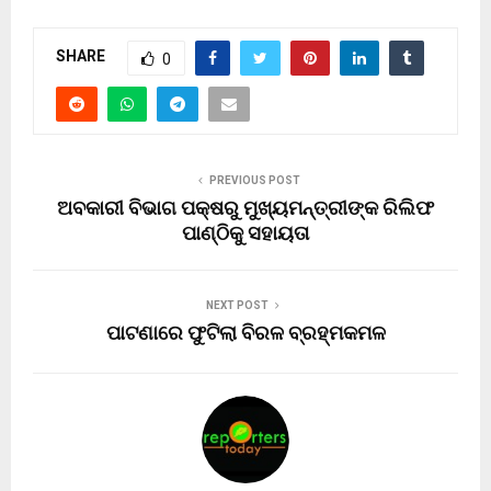
SHARE
0
PREVIOUS POST
ଅବକାରୀ ବିଭାଗ ପକ୍ଷରୁ ମୁଖ୍ୟମନ୍ତ୍ରୀଙ୍କ ରିଲିଫ
ପାଣ୍ଠିକୁ ସହାୟତା
NEXT POST
ପାଟଣାରେ ଫୁଟିଲା ବିରଳ ବ୍ରହ୍ମକମଳ