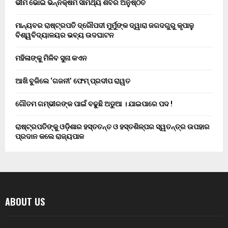
ଭୀମ ଭୋଇ ଭିନ୍ନକ୍ଷମ ସାମର୍ଥ୍ୟ ଶିବିର ଅନୁଷ୍ଠିତ
ମାନ୍ୟବର ରାଷ୍ଟ୍ରପତି ଦ୍ରୌପଦୀ ମୁର୍ମୁଙ୍କ ଦ୍ୱାରା ଜଗଦଗୁରୁ କୃପାଳୁ
ବିଶ୍ୱବିଦ୍ୟାଳୟର ଭବ୍ୟ ଉଦଘାଟନ
ମହିଳାଙ୍କୁ ମିଳିବ ସୁନା କଏନ
ଆଖି ବୁଜିଲେ ‘ଗଜନୀ’ ଫେମ୍ ପ୍ରଦୀପ ରାୱତ
ଗୌତମ ଗମ୍ଭୀରଙ୍କ ପାଇଁ ବଢୁଛି ଅଡୁଆ । ଯାଇପାରେ ପଦ !
ରାଷ୍ଟ୍ରପତିଙ୍କୁ ଓଡ଼ିଶାର ହସ୍ତତନ୍ତ ଓ ହସ୍ତଶିଳ୍ପର ସ୍ୱତନ୍ତ୍ର ଉପହାର
ପ୍ରଦାନ କଲେ ରାଜ୍ୟପାଳ
ABOUT US