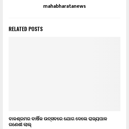
mahabharatanews
RELATED POSTS
ବାଳଶ୍ରମର ବାର୍ଷିକ ଉତ୍ସବରେ ଯୋଗ ଦେଲେ ରାଜ୍ୟପାଳ
ଗଣେଶୀ ଲାଲ୍