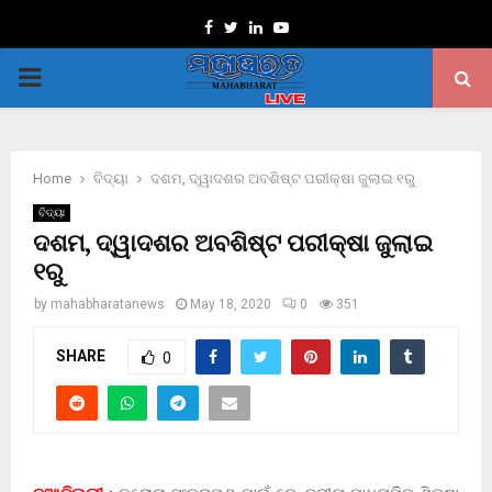
Facebook
Twitter
Linkedin
Youtube
PRIMARY
MENU
Home
ବିଦ୍ୟା
ଦଶମ, ଦ୍ୱାଦଶର ଅବଶିଷ୍ଟ ପରୀକ୍ଷା ଜୁଲାଇ ୧ରୁ
ବିଦ୍ୟା
ଦଶମ, ଦ୍ୱାଦଶର ଅବଶିଷ୍ଟ ପରୀକ୍ଷା ଜୁଲାଇ
୧ରୁ
by
mahabharatanews
May 18, 2020
0
351
SHARE
0