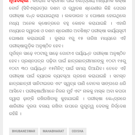
ନୂଆଦିଲ୍ଲୀ :
କରୋନା ସଂକ୍ରମଣ ପାଇଁ କେନ୍ଦ୍ରୀୟ ମାଧ୍ୟମିକ ଶିକ୍ଷା
ବୋର୍ଡ (ସିବିଏସ୍ଇତ)ର ଦଶମ ଓ ଦ୍ୱାଦଶ ଶ୍ରେଣୀର କିଛି ପେପର
ପରୀକ୍ଷା ବନ୍ଦ କରାଯାଇଥିଲା । ଲକଡାଉନ ୪ ଘୋଷଣା ହୋଇଥିଲେ
ମଧ୍ୟ ଅନେକ କ୍ଷେତ୍ରରେ ବହୁ କୋହଳ କରାଯାଇଛି । ଏହାରି
ମଧ୍ୟରେ ଦ୍ୱାଦଶ ଓ ଦଶମ ଶ୍ରେଣୀର ଅବଶିଷ୍ଟ ପରୀକ୍ଷା କାର୍ୟ୍ୟସୂଚୀ
ଘୋଷଣା କରାଯାଇଛି । ଜୁଲାଇ ୧ରୁ ୧୫ ତାରିଖ ମଧ୍ୟରେ ଏହି
ପରୀକ୍ଷାଗୁଡ଼ିକ ଅନୁଷ୍ଠିତ ହେବ।
ପୂର୍ବାହ୍ନ ସାଢ଼େ ୧୦ଟାରୁ ସାଢ଼େ ଗୋଟାଏ ପର୍ୟ୍ୟନ୍ତ ପରୀକ୍ଷା ଅନୁଷ୍ଠିତ
ହେବ। ପ୍ରଶ୍ନପତ୍ର ପଢ଼ିବା ପାଇଁ ଛାତ୍ରଛାତ୍ରୀମାନଙ୍କୁ ୧୦ଟା ୧୫ରୁ
୧୦ଟା ୩୦ ପର୍ୟ୍ୟନ୍ତ ୧୫ମିନିଟ୍‍ ପାଇଁ ସମୟ ଦିଆଯିବ। ତେବେ ଏହି
ପରୀକ୍ଷା ପାଇଁ ବ୍ୟାପକ ବ୍ୟବସ୍ଥା ଗ୍ରହଣ କରାଯାଇଛି । ସମସ୍ତ
ଛାତ୍ରଛାତ୍ରୀ ସାନିଟାଇଜର ଏବଂ ସ୍ୱଚ୍ଛ ପାଣି ବୋତଲ ସାଙ୍ଗରେ ଧରି
ଆସିବେ। ପରୀକ୍ଷାର୍ଥୀମାନେ ନିଜର ମୁହଁ ଏବଂ ନାକକୁ ମାସ୍କ ଅବା କପଡା
ଦ୍ୱାରା ଢ଼ାଙ୍କି ରଖିରଖିବାକୁ କୁହାଯାଇଛି । ପରୀକ୍ଷା କେନ୍ଦ୍ରରେ
ଶାରିରୀକ ଦୂରତା ବଜାୟ ରଖିବା ଉପରେ ଗୁରୁତ୍ୱ ଦେବାକୁ ନିର୍ଦ୍ଦେଶ
ରହିଛି ।
BHUBANESWAR
MAHABHARAT
ODISHA