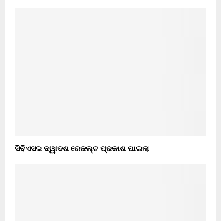
ସିବିଏସଇ ଦ୍ୱାଦଶ ରେଜଲ୍ଟ ପ୍ରକାଶ ପାଇଲା