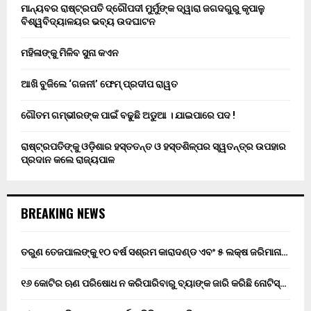
ମାନ୍ୟବର ରାଷ୍ଟ୍ରପତି ଦ୍ରୌପଦୀ ମୁର୍ମୁଙ୍କ ଦ୍ୱାରା ଜଗଦଗୁରୁ କୃପାଳୁ
ବିଶ୍ୱବିଦ୍ୟାଳୟର ଭବ୍ୟ ଉଦଘାଟନ
ମହିଳାଙ୍କୁ ମିଳିବ ସୁନା କଏନ
ଆଖି ବୁଜିଲେ ‘ଗଜନୀ’ ଫେମ୍ ପ୍ରଦୀପ ରାୱତ
ଗୌତମ ଗମ୍ଭୀରଙ୍କ ପାଇଁ ବଢୁଛି ଅଡୁଆ । ଯାଇପାରେ ପଦ !
ରାଷ୍ଟ୍ରପତିଙ୍କୁ ଓଡ଼ିଶାର ହସ୍ତତନ୍ତ ଓ ହସ୍ତଶିଳ୍ପର ସ୍ୱତନ୍ତ୍ର ଉପହାର
ପ୍ରଦାନ କଲେ ରାଜ୍ୟପାଳ
BREAKING NEWS
ତରୁଣ ତେଜପାଲଙ୍କୁ ୧୦ ବର୍ଷ ସଶ୍ରମ କାରାଦଣ୍ଡ ଏବଂ ₹୫ ଲକ୍ଷ ଜରିମାନା…
୧୬ କୋଟିର ଋଣ ପରିଷୋଧ ନ କରିପାରିବାରୁ ବ୍ୟାଙ୍କ ଜାରି କରିଛି ନୋଟିସ୍…