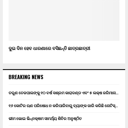
ଦୁଇ ଦିନ ହେବ ଧାରଣାରେ ବସିଛନ୍ତି ଛାତ୍ରଛାତ୍ରୀ
BREAKING NEWS
ତରୁଣ ତେଜପାଲଙ୍କୁ ୧୦ ବର୍ଷ ସଶ୍ରମ କାରାଦଣ୍ଡ ଏବଂ ₹୫ ଲକ୍ଷ ଜରିମାନା…
୧୬ କୋଟିର ଋଣ ପରିଷୋଧ ନ କରିପାରିବାରୁ ବ୍ୟାଙ୍କ ଜାରି କରିଛି ନୋଟିସ୍…
ଭୀମ ଭୋଇ ଭିନ୍ନକ୍ଷମ ସାମର୍ଥ୍ୟ ଶିବିର ଅନୁଷ୍ଠିତ