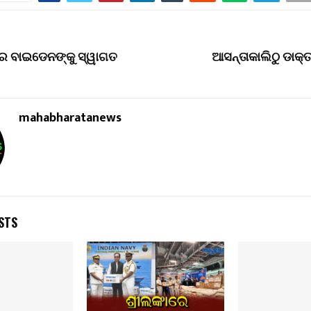
ରେ ବାଇଡେନଙ୍କୁ ସ୍ୱାଗତ
ଆସନ୍ତାକାଲିଠୁ ଡାକ
mahabharatanews
STS