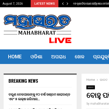
ଦଣ୍ଡ ଏବଂ…
୧୬ କୋଟିର ଋଣ ପରିଷୋଧ ନ କରିପ
August 7, 2026
LATEST NEWS
HOME
ଓଡିଶା
ଅପରାଧ
ଖେଳ
ପ୍ରଯୁକ୍
BREAKING NEWS
Home
ଭାରତ
ଭାରତ
ବୋହୁ ପ
ତରୁଣ ତେଜପାଲଙ୍କୁ ୧୦ ବର୍ଷ ସଶ୍ରମ କାରାଦଣ୍ଡ
ଏବଂ ₹୫ ଲକ୍ଷ ଜରିମାନା…
by
mahabharata