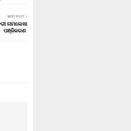
NEXT POST
୍ତରୀ ନାମଲେଖା
ପଞ୍ଜିକରଣ