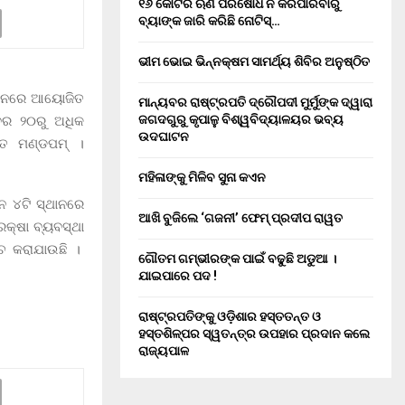
୧୬ କୋଟିର ଋଣ ପରିଷୋଧ ନ କରିପାରିବାରୁ
ବ୍ୟାଙ୍କ ଜାରି କରିଛି ନୋଟିସ୍…
ଭୀମ ଭୋଇ ଭିନ୍ନକ୍ଷମ ସାମର୍ଥ୍ୟ ଶିବିର ଅନୁଷ୍ଠିତ
ୈଦାନରେ ଆୟୋଜିତ
ମାନ୍ୟବର ରାଷ୍ଟ୍ରପତି ଦ୍ରୌପଦୀ ମୁର୍ମୁଙ୍କ ଦ୍ୱାରା
ଜଗଦଗୁରୁ କୃପାଳୁ ବିଶ୍ୱବିଦ୍ୟାଳୟର ଭବ୍ୟ
୍ବର ୨୦ରୁ ଅଧିକ
ଉଦଘାଟନ
ାରତ ମଣ୍ଡପମ୍ ।
ମହିଳାଙ୍କୁ ମିଳିବ ସୁନା କଏନ
ନ ୪ଟି ସ୍ଥାନରେ
ଆଖି ବୁଜିଲେ ‘ଗଜନୀ’ ଫେମ୍ ପ୍ରଦୀପ ରାୱତ
କ୍ଷା ବ୍ୟବସ୍ଥା
ଂଚ କରାଯାଉଛି ।
ଗୌତମ ଗମ୍ଭୀରଙ୍କ ପାଇଁ ବଢୁଛି ଅଡୁଆ ।
ଯାଇପାରେ ପଦ !
ରାଷ୍ଟ୍ରପତିଙ୍କୁ ଓଡ଼ିଶାର ହସ୍ତତନ୍ତ ଓ
ହସ୍ତଶିଳ୍ପର ସ୍ୱତନ୍ତ୍ର ଉପହାର ପ୍ରଦାନ କଲେ
ରାଜ୍ୟପାଳ