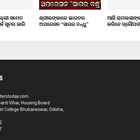
ଦିଲ୍ଲୀ ସମେତ
ଶ୍ରୀଲଙ୍କାରେ ଭାରତର
ଆଜି ରାମଲଲାଙ୍କ
କ ସୂଚନା ଜାରି
ଅପରେସନ “ସାଗର ବନ୍ଧୁ”
କରିବେ ଦ୍ରୌପଦୀ ମ
S
terstoday.com
anti Vihar, Housing Board
iit College Bhubaneswar, Odisha,
2
7