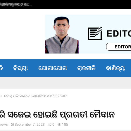
ାରିବାରୁ ବ୍ୟାଙ୍କ…
ଭୀମ ଭୋଇ ଭିନ୍ନକ୍ଷମ 
ତି
ବିଦ୍ୟା
ଯୋଗାଯୋଗ
ରାଜନୀତି
ଵାଣିଜ୍ୟ
ବୋହୁ ପରି ସଜେଇ ହୋଇଛି ପ୍ରଗତୀ ମୈଦାନ
ରି ସଜେଇ ହୋଇଛି ପ୍ରଗତୀ ମୈଦାନ
news
September 7, 2023
0
185