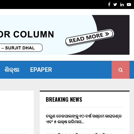
ସାମର୍ଥ୍ୟ ଶିବିର ଅନୁଷ୍ଠିତ
ମାନ୍ୟବର ର
Facebook
Twitter
Linke
Y
ଶିକ୍ଷା
EPAPER
BREAKING NEWS
ତରୁଣ ତେଜପାଲଙ୍କୁ ୧୦ ବର୍ଷ ସଶ୍ରମ କାରାଦଣ୍ଡ
ଏବଂ ₹୫ ଲକ୍ଷ ଜରିମାନା…