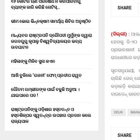
୧୬ କୋଟିର ଋଣ ପରିଷୋଧ ନ କରିପାରିବାରୁ
ବ୍ୟାଙ୍କ ଜାରି କରିଛି ନୋଟିସ୍…
SHARE
ଭୀମ ଭୋଇ ଭିନ୍ନକ୍ଷମ ସାମର୍ଥ୍ୟ ଶିବିର ଅନୁଷ୍ଠିତ
(ଦିଲ୍ଲୀ) :
ଆସନ
ମାନ୍ୟବର ରାଷ୍ଟ୍ରପତି ଦ୍ରୌପଦୀ ମୁର୍ମୁଙ୍କ ଦ୍ୱାରା
ଜଗଦଗୁରୁ କୃପାଳୁ ବିଶ୍ୱବିଦ୍ୟାଳୟର ଭବ୍ୟ
ହେବାକୁ ଜି-୨୦
ଉଦଘାଟନ
ପ୍ରଭାବଶାଳୀ ର
ରାଜଧାନୀରେ କଡ଼ା
ମହିଳାଙ୍କୁ ମିଳିବ ସୁନା କଏନ
ସୂଚନାନୁଯାୟୀ,
ଆଖି ବୁଜିଲେ ‘ଗଜନୀ’ ଫେମ୍ ପ୍ରଦୀପ ରାୱତ
ଚାଲିଛି ରେଡ୍ 
କଡ଼ାକଡ଼ି କରାଯା
ଗୌତମ ଗମ୍ଭୀରଙ୍କ ପାଇଁ ବଢୁଛି ଅଡୁଆ ।
ବାଇଡେନ୍ ଭାରତ 
ଯାଇପାରେ ପଦ !
ରାଷ୍ଟ୍ରପତିଙ୍କୁ ଓଡ଼ିଶାର ହସ୍ତତନ୍ତ ଓ
DELHI
MAHA
ହସ୍ତଶିଳ୍ପର ସ୍ୱତନ୍ତ୍ର ଉପହାର ପ୍ରଦାନ କଲେ
ରାଜ୍ୟପାଳ
SHARE