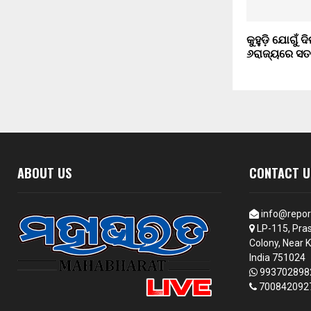
କୁହୁଡ଼ି ଯୋଗୁଁ 
୬ରାଜ୍ୟରେ ସତର୍
ABOUT US
CONTACT U
info@repor
LP-115, Pras
Colony, Near K
India 751024
993702898
700842092