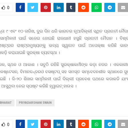
0
୍ତା ୯ ଏବଂ ୧୦ ତାରିଖ, ଦୁଇ ଦିନ ଧରି ଭାରତର ନୂଆଦିଲ୍ଲୀ ସ୍ଥିତ ପ୍ରଗତୀ ମ
 ସମ୍ମିଳନୀ ପାଇଁ ସଜେଇ ହୋଇଛି ରାଜଧାନୀ ହସୁଛି ପ୍ରଗତୀ ମୈଦାନ । ବିଶ
ାଷ୍ଟ୍ରର ରାଷ୍ଟ୍ରମୁଖ୍ୟଙ୍କୁ ଭବ୍ୟ ସ୍ୱାଗତ ପାଇଁ ଅପେକ୍ଷା କରିଛି ଭ
କଡ଼ି କରାଯାଇଛି ସୁରକ୍ଷା ବ୍ୟବସ୍ଥା ।
 ଜଳ, ସ୍ଥଳ ଓ ଆକାଶ । ସବୁଠି ରହିଛି ସୁରକ୍ଷାକର୍ମୀଙ୍କ କଡ଼ା ନଜର । ଏକକାଳୀ
ରେଳଷ୍ଟେସନ, ବିମାନବନ୍ଦରଓ ବସଷ୍ଟପ୍ ସହ ସମସ୍ତ ସମ୍ବେଦନଶୀଳ ସ୍ଥାନରେ ସୁର
ଇଛି । ଜି-୨୦ ଶିଖର ସମ୍ମିଳନୀ ପାଇଁ ଦିଲ୍ଲୀ ପ୍ରବେଶ ପଥରେ କଡାକଡି ଯା
ଆସୁଥିବା ନେଇ ସ୍ପଷ୍ଟ କରିଛି ହ୍ୱାଇଟ୍ ହାଉସ ।
BHARAT
PRIYADARSHANI SWAIN
0