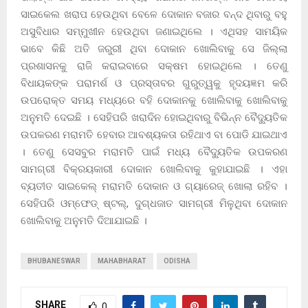
ସାଇକେଲ ଖରାପ ହେଉଥିବା ବେଳେ ଦୋକାନ ବଜାର ବନ୍ଦ ଥିବାରୁ ବହୁ
ଅସୁବିଧାର ସମ୍ମୁଖୀନ ହେଉଥିବା ଜଣାଇଥିଲେ । ଏଥିସହ ସାମୟିକ
ଭାବେ କିଛି ଅତି ଜରୁରୀ ଥିବା ଦୋକାନ ଖୋଲିବାକୁ ସେ ଜିଲ୍ଲା
ପ୍ରଶାସନକୁ ରାଜି କରାଇବାରେ ସକ୍ଷମ ହୋଇଥିଲେ । ତେଣୁ
ବିଧାୟକଙ୍କ ପରାମର୍ଶ ଓ ପ୍ରସ୍ତାବର ଗୁରୁତ୍ୱକୁ ହୃଦୟଜ୍ଞମ କରି
ଉପରୋକ୍ତ ସମୟ ମଧ୍ୟରେ ବହି ଦୋକାନକୁ ଖୋଲିବାକୁ ଖୋଲିବାକୁ
ଅନୁମତି ଦେଇଛି । ସେହିପରି ଖରାଦିନ ହୋଇଥିବାରୁ ବିଭିନ୍ନ ବୈଦ୍ୟୁତିକ
ଉପକରଣ ମରାମତି ହେବାର ଆବଶ୍ୟକତା ରହିଥାଏ ବା ପୋଡି ଯାଇଥାଏ
। ତେଣୁ ସେସବୁର ମରାମତି ପାଇଁ ମଧ୍ୟ ବୈଦ୍ୟୁତିକ ଉପକରଣ
ସାମଗ୍ରୀ ବିକ୍ରୟକାରୀ ଦୋକାନ ଖୋଲିବାକୁ କୁହାଯାଇଛି । ଏହା
ବ୍ୟତୀତ ସାଇକେଲ୍ ମରାମତି ଦୋକାନ ଓ ଗ୍ୟାରେଜ୍ ଖୋଲା ରହିବ ।
ସେହିପରି ଓମ୍ଫେଡ୍ ଷ୍ଟଲ୍, ଦୁଗ୍ଧଜାତ ସାମଗ୍ରୀ ମିଳୁଥିବା ଦୋକାନ
ଖୋଲିବାକୁ ଅନୁମତି ଦିଆଯାଇଛି ।
BHUBANESWAR
MAHABHARAT
ODISHA
SHARE
0