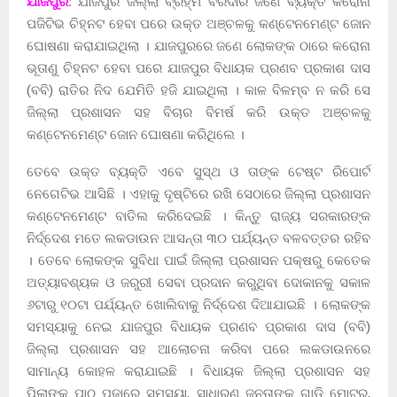
ଯାଜପୁର:
ଯାଜପୁର ଜିଲ୍ଲା ବ୍ରହ୍ମ ବରଦାର ଜଣେ ବ୍ୟକ୍ତି କରୋନା
ପଜିଟିଭ ଚିହ୍ନଟ ହେବା ପରେ ଉକ୍ତ ଅଞ୍ଚଳକୁ କଣ୍ଟେନମେଣ୍ଟ ଜୋନ
ଘୋଷଣା କରାଯାଇଥିଲା । ଯାଜପୁରରେ ଜଣେ ଲୋକଙ୍କ ଠାରେ କରୋନା
ଭୂତାଣୁ ଚିହ୍ନଟ ହେବା ପରେ ଯାଜପୁର ବିଧାୟକ ପ୍ରଣବ ପ୍ରକାଶ ଦାସ
(ବବି) ରାତିର ନିଦ ଯେମିତି ହଜି ଯାଇଥିଲା । କାଳ ବିଳମ୍ବ ନ କରି ସେ
ଜିଲ୍ଲା ପ୍ରଶାସନ ସହ ବିଚାର ବିମର୍ଷ କରି ଉକ୍ତ ଅଞ୍ଚଳକୁ
କଣ୍ଟେନମେଣ୍ଟ ଜୋନ ଘୋଷଣା କରିଥିଲେ ।
ତେବେ ଉକ୍ତ ବ୍ୟକ୍ତି ଏବେ ସୁସ୍ଥ ଓ ତାଙ୍କ ଟେଷ୍ଟ ରିପୋର୍ଟ
ନେଗେଟିଭ ଆସିଛି । ଏହାକୁ ଦୃଷ୍ଟିରେ ରଖି ସେଠାରେ ଜିଲ୍ଲା ପ୍ରଶାସନ
କଣ୍ଟେନମେଣ୍ଟ ବାତିଲ କରିଦେଇଛି । କିନ୍ତୁ ରାଜ୍ୟ ସରକାରଙ୍କ
ନିର୍ଦ୍ଦେଶ ମତେ ଲକଡାଉନ ଆସନ୍ତା ୩୦ ପର୍ଯ୍ୟନ୍ତ ବଳବତ୍ତର ରହିବ
। ତେବେ ଲୋକଙ୍କ ସୁବିଧା ପାଇଁ ଜିଲ୍ଲା ପ୍ରଶାସନ ପକ୍ଷରୁ କେତେକ
ଅତ୍ୟାବଶ୍ୟକ ଓ ଜରୁରୀ ସେବା ପ୍ରଦାନ କରୁଥିବା ଦୋକାନକୁ ସକାଳ
୬ଟାରୁ ୧୦ଟା ପର୍ଯ୍ୟନ୍ତ ଖୋଲିବାକୁ ନିର୍ଦ୍ଦେଶ ଦିଆଯାଇଛି । ଲୋକଙ୍କ
ସମସ୍ୟାକୁ ନେଇ ଯାଜପୁର ବିଧାୟକ ପ୍ରଣବ ପ୍ରକାଶ ଦାସ (ବବି)
ଜିଲ୍ଲା ପ୍ରଶାସନ ସହ ଆଲୋଚନା କରିବା ପରେ ଲକଡାଉନରେ
ସାମାନ୍ୟ କୋହଳ କରାଯାଇଛି । ବିଧାୟକ ଜିଲ୍ଲା ପ୍ରଶାସନ ସହ
ପିଲାଙ୍କ ପାଠ ପଢାରେ ସମସ୍ୟା, ସାଧାରଣ ଜନତାଙ୍କ ଗାଡି ମୋଟର,