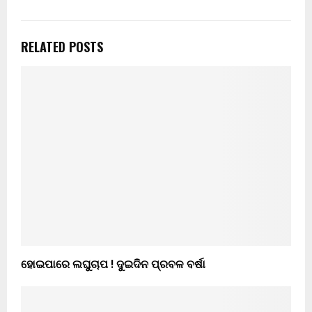
RELATED POSTS
ହୋଇପାରେ ଲଘୁଚାପ ! ଦୁଇଦିନ ପ୍ରବଳ ବର୍ଷା