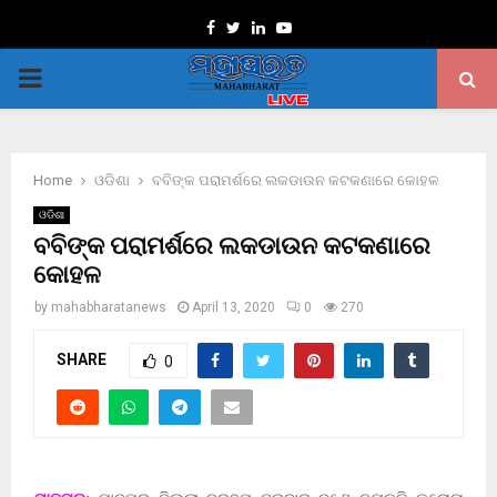
Facebook
Twitter
Linkedin
Youtube
PRIMARY
MENU
Home
ଓଡିଶା
ବବିଙ୍କ ପରାମର୍ଶରେ ଲକଡାଉନ କଟକଣାରେ କୋହଳ
ଓଡିଶା
ବବିଙ୍କ ପରାମର୍ଶରେ ଲକଡାଉନ କଟକଣାରେ
କୋହଳ
by
mahabharatanews
April 13, 2020
0
270
SHARE
0