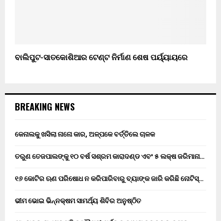
ବାଲିପୁଟ-ସାତକୋଶିଆର ଟେଣ୍ଟ ନିର୍ମାଣ ଶେଷ ପର୍ୟ୍ୟାୟରେ
BREAKING NEWS
କେନାଲକୁ ଖସିଲା ନାନୋ କାର, ଅଳ୍ପକେ ବର୍ତ୍ତିଲେ ଚାଳକ
ତରୁଣ ତେଜପାଲଙ୍କୁ ୧୦ ବର୍ଷ ସଶ୍ରମ କାରାଦଣ୍ଡ ଏବଂ ₹୫ ଲକ୍ଷ ଜରିମାନା…
୧୬ କୋଟିର ଋଣ ପରିଷୋଧ ନ କରିପାରିବାରୁ ବ୍ୟାଙ୍କ ଜାରି କରିଛି ନୋଟିସ୍…
ଭୀମ ଭୋଇ ଭିନ୍ନକ୍ଷମ ସାମର୍ଥ୍ୟ ଶିବିର ଅନୁଷ୍ଠିତ