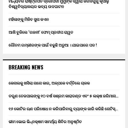
ମାନ୍ୟବର ରାଷ୍ଟ୍ରପତି ଦ୍ରୌପଦୀ ମୁର୍ମୁଙ୍କ ଦ୍ୱାରା ଜଗଦଗୁରୁ କୃପାଳୁ
ବିଶ୍ୱବିଦ୍ୟାଳୟର ଭବ୍ୟ ଉଦଘାଟନ
ମହିଳାଙ୍କୁ ମିଳିବ ସୁନା କଏନ
ଆଖି ବୁଜିଲେ ‘ଗଜନୀ’ ଫେମ୍ ପ୍ରଦୀପ ରାୱତ
ଗୌତମ ଗମ୍ଭୀରଙ୍କ ପାଇଁ ବଢୁଛି ଅଡୁଆ । ଯାଇପାରେ ପଦ !
BREAKING NEWS
କେନାଲକୁ ଖସିଲା ନାନୋ କାର, ଅଳ୍ପକେ ବର୍ତ୍ତିଲେ ଚାଳକ
ତରୁଣ ତେଜପାଲଙ୍କୁ ୧୦ ବର୍ଷ ସଶ୍ରମ କାରାଦଣ୍ଡ ଏବଂ ₹୫ ଲକ୍ଷ ଜରିମାନା…
୧୬ କୋଟିର ଋଣ ପରିଷୋଧ ନ କରିପାରିବାରୁ ବ୍ୟାଙ୍କ ଜାରି କରିଛି ନୋଟିସ୍…
ଭୀମ ଭୋଇ ଭିନ୍ନକ୍ଷମ ସାମର୍ଥ୍ୟ ଶିବିର ଅନୁଷ୍ଠିତ