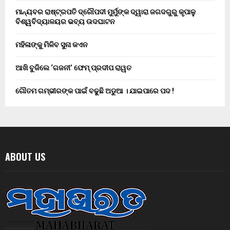
ମାନ୍ୟବର ରାଷ୍ଟ୍ରପତି ଦ୍ରୌପଦୀ ମୁର୍ମୁଙ୍କ ଦ୍ୱାରା ଜଗଦଗୁରୁ କୃପାଳୁ
ବିଶ୍ୱବିଦ୍ୟାଳୟର ଭବ୍ୟ ଉଦଘାଟନ
ମହିଳାଙ୍କୁ ମିଳିବ ସୁନା କଏନ
ଆଖି ବୁଜିଲେ ‘ଗଜନୀ’ ଫେମ୍ ପ୍ରଦୀପ ରାୱତ
ଗୌତମ ଗମ୍ଭୀରଙ୍କ ପାଇଁ ବଢୁଛି ଅଡୁଆ । ଯାଇପାରେ ପଦ !
ABOUT US