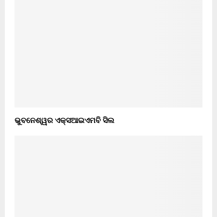
ଭୁବନେଶ୍ୱର ଏକ୍ସଆଇଏମବି ସିଲ