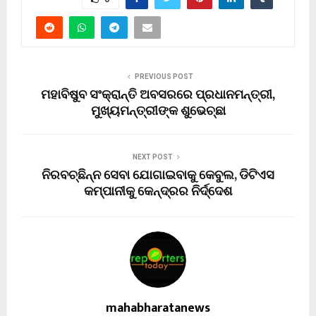
PREVIOUS POST
ମହାବିଷୁବ ସଂକ୍ରାନ୍ତି ଅବସରରେ ପ୍ରଧାନମନ୍ତ୍ରୀ,
ମୁଖ୍ୟମନ୍ତ୍ରୀଙ୍କ ଶୁଭେଚ୍ଛା
NEXT POST
ନିରବଚ୍ଛିନ୍ନ ସେବା ଯୋଗାଇବାକୁ କେବୁଲ, ଡିଟିଏସ
କମ୍ପାନୀକୁ କେନ୍ଦ୍ରର ନିର୍ଦ୍ଦେଶ
mahabharatanews