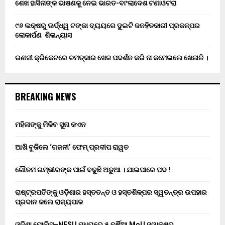
ଶେଖ ହାସିନାଙ୍କ ଭାଷଣକୁ ନେଇ ଭାରତ-ବାଂଲାଦେଶ ଟଣାଓଟରା
୯୬ ଲକ୍ଷରୁ ଊର୍ଦ୍ଧ୍ୱ ଟଙ୍କା ବ୍ୟୟରେ ଦୁଇଟି ଜନହିତକାରୀ ପ୍ରକଳ୍ପର
ଲୋକାର୍ପଣ ଶିଳାନ୍ୟାସ
ରଣଜୀ କ୍ରିକେଟରେ ଚମତ୍କାର ଖେଳ ପଦର୍ଶନ କରି ନା କମେଇଲେ ଖେଳାଳି ।
BREAKING NEWS
ମହିଳାଙ୍କୁ ମିଳିବ ସୁନା କଏନ
ଆଖି ବୁଜିଲେ ‘ଗଜନୀ’ ଫେମ୍ ପ୍ରଦୀପ ରାୱତ
ଗୌତମ ଗମ୍ଭୀରଙ୍କ ପାଇଁ ବଢୁଛି ଅଡୁଆ । ଯାଇପାରେ ପଦ !
ରାଷ୍ଟ୍ରପତିଙ୍କୁ ଓଡ଼ିଶାର ହସ୍ତତନ୍ତ ଓ ହସ୍ତଶିଳ୍ପର ସ୍ୱତନ୍ତ୍ର ଉପହାର
ପ୍ରଦାନ କଲେ ରାଜ୍ୟପାଳ
ଓଡ଼ିଶା ପୋଲିସ–NFSU ମଧ୍ୟରେ ୫ ବର୍ଷିଆ MoU ସ୍ୱାକ୍ଷର