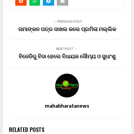
PREVIOUS POST
ନାମାଙ୍କନ ପତ୍ର ଦାଖଲ କଲେ ପ୍ରମିଳା ମଲ୍ଲିକ
NEXT POST
ବିଜେଡିରୁ ବିଦା ହେଲେ ବିଧାୟକ ସୌମ୍ୟ ଓ ସୁଧାଂଶୁ
mahabharatanews
RELATED POSTS