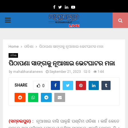
Facebook
Twitter
Linkedin
Youtube
PRIMARY
MENU
Home
ଓଡିଶା
ପିଠାପଣା ସାଙ୍ଗକୁ ନୂଆଖାଇ ଭେଟଘାଟର ମଜା
ଓଡିଶା
ପିଠାପଣା ସାଙ୍ଗକୁ ନୂଆଖାଇ ଭେଟଘାଟର ମଜା
by
mahabharatanews
September 21, 2023
0
144
SHARE
0
(ସମ୍ବଲପୁର) :
ନୂଆଖାଇ ବାସି ପାଳୁଛି ପଶ୍ଚିମ ଓଡିଶା । କାହିଁ କେତେ