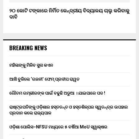
୨୦ କୋଟି ଟଙ୍କାରେ ନିର୍ମିତ କେନ୍ଦ୍ରୀୟ ବିଦ୍ୟାଳୟ ଚାଲୁ କରିବାକୁ
ଦାବି
BREAKING NEWS
ମହିଳାଙ୍କୁ ମିଳିବ ସୁନା କଏନ
ଆଖି ବୁଜିଲେ ‘ଗଜନୀ’ ଫେମ୍ ପ୍ରଦୀପ ରାୱତ
ଗୌତମ ଗମ୍ଭୀରଙ୍କ ପାଇଁ ବଢୁଛି ଅଡୁଆ । ଯାଇପାରେ ପଦ !
ରାଷ୍ଟ୍ରପତିଙ୍କୁ ଓଡ଼ିଶାର ହସ୍ତତନ୍ତ ଓ ହସ୍ତଶିଳ୍ପର ସ୍ୱତନ୍ତ୍ର ଉପହାର
ପ୍ରଦାନ କଲେ ରାଜ୍ୟପାଳ
ଓଡ଼ିଶା ପୋଲିସ–NFSU ମଧ୍ୟରେ ୫ ବର୍ଷିଆ MoU ସ୍ୱାକ୍ଷର