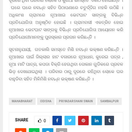
ଦୂରରେ ଥିବା ପରିବାର ଲୋକେ ଓ କୁଣିଆ ସମସ୍ତେ ଏକାଠି ହୋଇଛନ୍ତି ।
ଘରେ ଘରେ ନବାନ୍ନ ସହିତ ପିଠାପଣାରେ ଚତୁର୍ଦ୍ଦିଗ ମହକି ଉଠିଛି ।
ଅଧିକାଂଶ ଗ୍ରାମରେ ନୂଆଖାଇ ଭେଟଘାଟ ସାଙ୍ଗକୁ ବିଭିନ୍ନ
ପ୍ରତିଯୋଗିତା ଅନୁଷ୍ଠିତ ହୋଇଛି । ଗ୍ରାମବାସୀ ଏକତ୍ରିତ ହୋଇ
ନୂଆଖାଇ ଭେଟଘାଟ ସାଙ୍ଗକୁ ବିଭିନ୍ନ ପ୍ରତିଯୋଗିତା ଆୟୋଜନ କରି
ପ୍ରତିଯୋଗୀମାନଙ୍କୁ ପୁରସ୍କାର ପ୍ରଦାନ କରିଛନ୍ତିି ।
ସୂଚନାନୁଯାୟୀ, ଗତକାଲି ସମସ୍ତେ ମିଶି ନବାନ୍ନ ଭକ୍ଷଣ କରିଛନ୍ତି ।
ନୂଆଖାଇ ପାଇଁ ଜିଲ୍ଲାର ହାଟ ବଜାରରେ ନୂଆଧାନ, କୁରେଇ ପତ୍ର ,
ନୂଆ ମାଟି ପାତ୍ର, କପଡା ବିକ୍ରି ହେଉଥିବା ଦୋକାନ ଗୁଡିକରେ ପ୍ରବଳ
ଭିଡ଼ ଦେଖାଯାଇଥିଲା । ପରିବାର ଠାରୁ ଦୂରରେ ରହିଥିବା ଲୋକେ ଘର
ବାହୁଡିବା ସହିତ ମିଳିମିଶି ନବାନ୍ନ ଭକ୍ଷଣ କରିଛନ୍ତି ।
MAHABHARAT
ODISHA
PRIYADARSHANI SWAIN
SAMBALPUR
SHARE
0