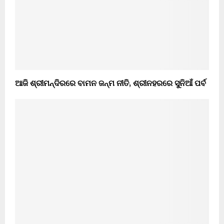
ଆଜି ଶ୍ରୀମନ୍ଦିରରେ ବାମନ ଜନ୍ମ ନୀତି, ଶ୍ରୀନହରରେ ସୁନିଆଁ ପର୍ବ