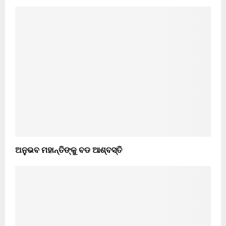
ଅନୁଭବ ମହାନ୍ତିଙ୍କୁ ବଡ ଆଶ୍ବସ୍ତି