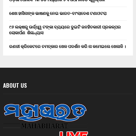
ଶେଖ ହାସିନାଙ୍କ ଭାଷଣକୁ ନେଇ ଭାରତ-ବାଂଲାଦେଶ ଟଣାଓଟରା
୯୬ ଲକ୍ଷରୁ ଊର୍ଦ୍ଧ୍ୱ ଟଙ୍କା ବ୍ୟୟରେ ଦୁଇଟି ଜନହିତକାରୀ ପ୍ରକଳ୍ପର
ଲୋକାର୍ପଣ ଶିଳାନ୍ୟାସ
ରଣଜୀ କ୍ରିକେଟରେ ଚମତ୍କାର ଖେଳ ପଦର୍ଶନ କରି ନା କମେଇଲେ ଖେଳାଳି ।
ABOUT US