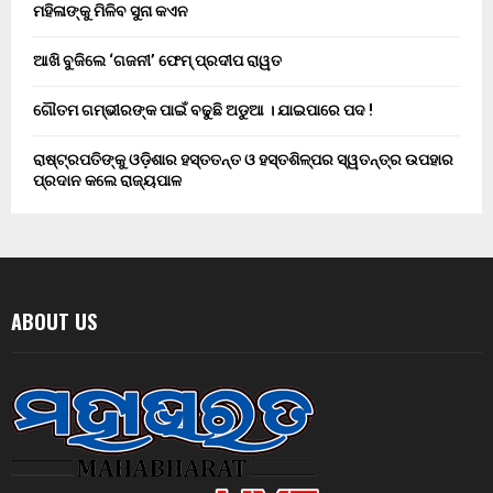
ମହିଳାଙ୍କୁ ମିଳିବ ସୁନା କଏନ
ଆଖି ବୁଜିଲେ ‘ଗଜନୀ’ ଫେମ୍ ପ୍ରଦୀପ ରାୱତ
ଗୌତମ ଗମ୍ଭୀରଙ୍କ ପାଇଁ ବଢୁଛି ଅଡୁଆ । ଯାଇପାରେ ପଦ !
ରାଷ୍ଟ୍ରପତିଙ୍କୁ ଓଡ଼ିଶାର ହସ୍ତତନ୍ତ ଓ ହସ୍ତଶିଳ୍ପର ସ୍ୱତନ୍ତ୍ର ଉପହାର
ପ୍ରଦାନ କଲେ ରାଜ୍ୟପାଳ
ABOUT US