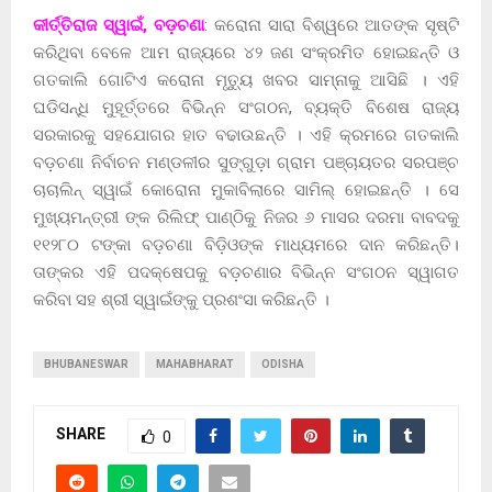
କୀର୍ତ୍ତିରାଜ ସ୍ୱାଇଁ, ବଡ଼ଚଣା
: କରୋନା ସାରା ବିଶ୍ୱରେ ଆତଙ୍କ ସୃଷ୍ଟି
କରିଥିବା ବେଳେ ଆମ ରାଜ୍ୟରେ ୪୨ ଜଣ ସଂକ୍ରମିତ ହୋଇଛନ୍ତି ଓ
ଗତକାଲି ଗୋଟିଏ କରୋନା ମୃତ୍ୟୁ ଖବର ସାମ୍ନାକୁ ଆସିଛି । ଏହି
ଘଡିସନ୍ଧି ମୁହୂର୍ତ୍ତରେ ବିଭିନ୍ନ ସଂଗଠନ, ବ୍ୟକ୍ତି ବିଶେଷ ରାଜ୍ୟ
ସରକାରକୁ ସହଯୋଗର ହାତ ବଢାଉଛନ୍ତି । ଏହି କ୍ରମରେ ଗତକାଲି
ବଡ଼ଚଣା ନିର୍ବାଚନ ମଣ୍ଡଳୀର ସୁଙ୍ଗୁଡ଼ା ଗ୍ରାମ ପଞ୍ଚାୟତର ସରପଞ୍ଚ
ଚାଚାଲିନ୍ ସ୍ୱାଇଁ କୋରୋନା ମୁକାବିଲାରେ ସାମିଲ୍ ହୋଇଛନ୍ତି । ସେ
ମୁଖ୍ୟମନ୍ତ୍ରୀ ଙ୍କ ରିଲିଫ୍ ପାଣ୍ଠିକୁ ନିଜର ୬ ମାସର ଦରମା ବାବଦକୁ
୧୧୨୮୦ ଟଙ୍କା ବଡ଼ଚଣା ବିଡ଼ିଓଙ୍କ ମାଧ୍ୟମରେ ଦାନ କରିଛନ୍ତି।
ତାଙ୍କର ଏହି ପଦକ୍ଷେପକୁ ବଡ଼ଚଣାର ବିଭିନ୍ନ ସଂଗଠନ ସ୍ୱାଗତ
କରିବା ସହ ଶ୍ରୀ ସ୍ୱାଇଁଙ୍କୁ ପ୍ରଶଂସା କରିଛନ୍ତି ।
BHUBANESWAR
MAHABHARAT
ODISHA
SHARE
0