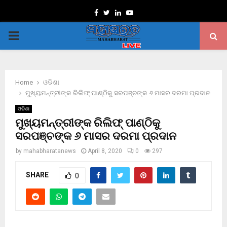
Facebook
Twitter
Linkedin
Youtube
PRIMARY
MENU
Home
ଓଡିଶା
ମୁଖ୍ୟମନ୍ତ୍ରୀଙ୍କ ରିଲିଫ୍ ପାଣ୍ଠିକୁ ସରପଞ୍ଚଙ୍କ ୬ ମାସର ଦରମା ପ୍ରଦାନ
ଓଡିଶା
ମୁଖ୍ୟମନ୍ତ୍ରୀଙ୍କ ରିଲିଫ୍ ପାଣ୍ଠିକୁ
ସରପଞ୍ଚଙ୍କ ୬ ମାସର ଦରମା ପ୍ରଦାନ
by
mahabharatanews
April 8, 2020
0
297
SHARE
0