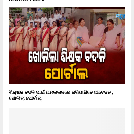
ଶିକ୍ଷକ ବଦଳି ପାଇଁ ଅନଲାଇନରେ କରିପାରିବେ ଆବେଦନ ,
ଖୋଲିଲା ପୋର୍ଟାଲ୍