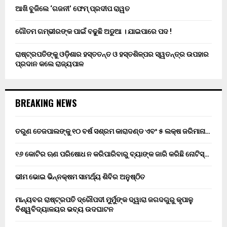
ଆଖି ବୁଜିଲେ ‘ଗଜନୀ’ ଫେମ୍ ପ୍ରଦୀପ ରାୱତ
ଗୌତମ ଗମ୍ଭୀରଙ୍କ ପାଇଁ ବଢୁଛି ଅଡୁଆ । ଯାଇପାରେ ପଦ !
ରାଷ୍ଟ୍ରପତିଙ୍କୁ ଓଡ଼ିଶାର ହସ୍ତତନ୍ତ ଓ ହସ୍ତଶିଳ୍ପର ସ୍ୱତନ୍ତ୍ର ଉପହାର
ପ୍ରଦାନ କଲେ ରାଜ୍ୟପାଳ
BREAKING NEWS
ତରୁଣ ତେଜପାଲଙ୍କୁ ୧୦ ବର୍ଷ ସଶ୍ରମ କାରାଦଣ୍ଡ ଏବଂ ₹୫ ଲକ୍ଷ ଜରିମାନା…
୧୬ କୋଟିର ଋଣ ପରିଷୋଧ ନ କରିପାରିବାରୁ ବ୍ୟାଙ୍କ ଜାରି କରିଛି ନୋଟିସ୍…
ଭୀମ ଭୋଇ ଭିନ୍ନକ୍ଷମ ସାମର୍ଥ୍ୟ ଶିବିର ଅନୁଷ୍ଠିତ
ମାନ୍ୟବର ରାଷ୍ଟ୍ରପତି ଦ୍ରୌପଦୀ ମୁର୍ମୁଙ୍କ ଦ୍ୱାରା ଜଗଦଗୁରୁ କୃପାଳୁ
ବିଶ୍ୱବିଦ୍ୟାଳୟର ଭବ୍ୟ ଉଦଘାଟନ