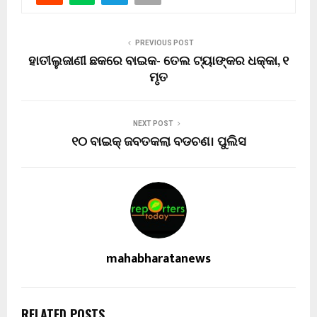
PREVIOUS POST
ହାତୀଲୁଜାଣୀ ଛକରେ ବାଇକ- ତେଲ ଟ୍ୟାଙ୍କର ଧକ୍କା, ୧
ମୃତ
NEXT POST
୧୦ ବାଇକ୍ ଜବତକଲା ବଡଚଣ। ପୁଲିସ
mahabharatanews
RELATED POSTS