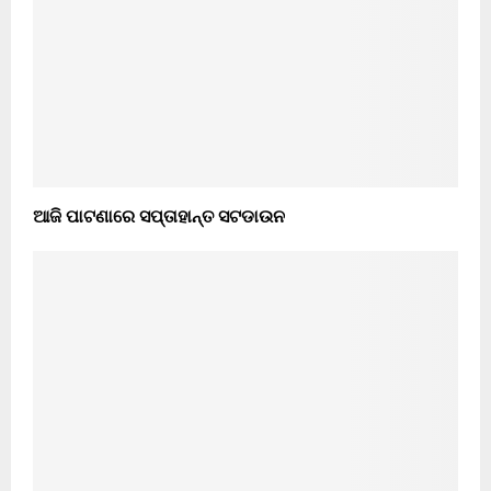
ଆଜି ପାଟଣାରେ ସପ୍ତାହାନ୍ତ ସଟଡାଉନ