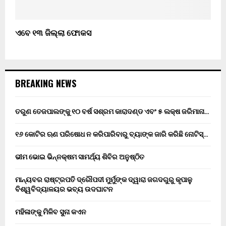
ଏବେ ୧୩ ଜିଲ୍ଲା ଫୋକସ
BREAKING NEWS
ତରୁଣ ତେଜପାଲଙ୍କୁ ୧୦ ବର୍ଷ ସଶ୍ରମ କାରାଦଣ୍ଡ ଏବଂ ₹୫ ଲକ୍ଷ ଜରିମାନା…
୧୬ କୋଟିର ଋଣ ପରିଷୋଧ ନ କରିପାରିବାରୁ ବ୍ୟାଙ୍କ ଜାରି କରିଛି ନୋଟିସ୍…
ଭୀମ ଭୋଇ ଭିନ୍ନକ୍ଷମ ସାମର୍ଥ୍ୟ ଶିବିର ଅନୁଷ୍ଠିତ
ମାନ୍ୟବର ରାଷ୍ଟ୍ରପତି ଦ୍ରୌପଦୀ ମୁର୍ମୁଙ୍କ ଦ୍ୱାରା ଜଗଦଗୁରୁ କୃପାଳୁ
ବିଶ୍ୱବିଦ୍ୟାଳୟର ଭବ୍ୟ ଉଦଘାଟନ
ମହିଳାଙ୍କୁ ମିଳିବ ସୁନା କଏନ