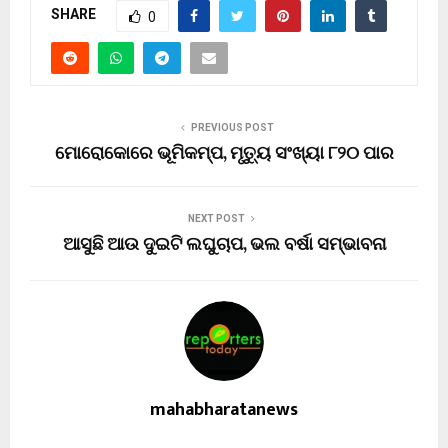
SHARE
0
PREVIOUS POST
ମୋ‌ରୋକୋରେ ଭୂମିକମ୍ପ, ମୃତ୍ୟୁ ସଂଖ୍ୟା ୮୨୦ ପାର
NEXT POST
ଆସୁଛି ଆଉ ଦୁଇଟି ଲଘୁଚାପ, ଭଲ ବର୍ଷା ସମ୍ଭାବନା
mahabharatanews