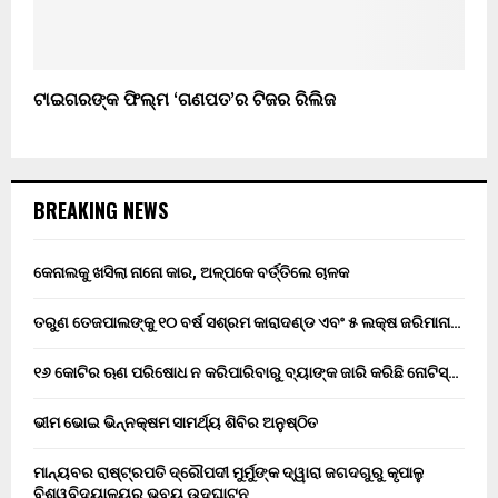
ଟାଇଗରଙ୍କ ଫିଲ୍ମ ‘ଗଣପତ’ର ଟିଜର ରିଲିଜ
BREAKING NEWS
କେନାଲକୁ ଖସିଲା ନାନୋ କାର, ଅଳ୍ପକେ ବର୍ତ୍ତିଲେ ଚାଳକ
ତରୁଣ ତେଜପାଲଙ୍କୁ ୧୦ ବର୍ଷ ସଶ୍ରମ କାରାଦଣ୍ଡ ଏବଂ ₹୫ ଲକ୍ଷ ଜରିମାନା…
୧୬ କୋଟିର ଋଣ ପରିଷୋଧ ନ କରିପାରିବାରୁ ବ୍ୟାଙ୍କ ଜାରି କରିଛି ନୋଟିସ୍…
ଭୀମ ଭୋଇ ଭିନ୍ନକ୍ଷମ ସାମର୍ଥ୍ୟ ଶିବିର ଅନୁଷ୍ଠିତ
ମାନ୍ୟବର ରାଷ୍ଟ୍ରପତି ଦ୍ରୌପଦୀ ମୁର୍ମୁଙ୍କ ଦ୍ୱାରା ଜଗଦଗୁରୁ କୃପାଳୁ
ବିଶ୍ୱବିଦ୍ୟାଳୟର ଭବ୍ୟ ଉଦଘାଟନ