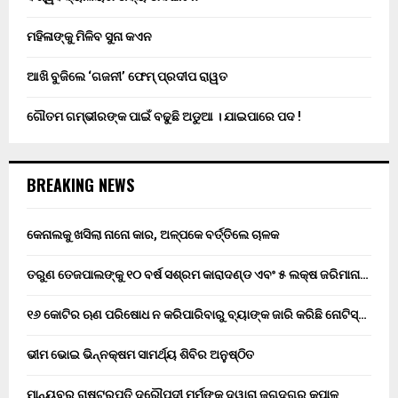
ମହିଳାଙ୍କୁ ମିଳିବ ସୁନା କଏନ
ଆଖି ବୁଜିଲେ ‘ଗଜନୀ’ ଫେମ୍ ପ୍ରଦୀପ ରାୱତ
ଗୌତମ ଗମ୍ଭୀରଙ୍କ ପାଇଁ ବଢୁଛି ଅଡୁଆ । ଯାଇପାରେ ପଦ !
BREAKING NEWS
କେନାଲକୁ ଖସିଲା ନାନୋ କାର, ଅଳ୍ପକେ ବର୍ତ୍ତିଲେ ଚାଳକ
ତରୁଣ ତେଜପାଲଙ୍କୁ ୧୦ ବର୍ଷ ସଶ୍ରମ କାରାଦଣ୍ଡ ଏବଂ ₹୫ ଲକ୍ଷ ଜରିମାନା…
୧୬ କୋଟିର ଋଣ ପରିଷୋଧ ନ କରିପାରିବାରୁ ବ୍ୟାଙ୍କ ଜାରି କରିଛି ନୋଟିସ୍…
ଭୀମ ଭୋଇ ଭିନ୍ନକ୍ଷମ ସାମର୍ଥ୍ୟ ଶିବିର ଅନୁଷ୍ଠିତ
ମାନ୍ୟବର ରାଷ୍ଟ୍ରପତି ଦ୍ରୌପଦୀ ମୁର୍ମୁଙ୍କ ଦ୍ୱାରା ଜଗଦଗୁରୁ କୃପାଳୁ