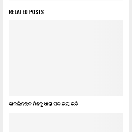
RELATED POSTS
ଜାକଲିନଙ୍କ ମିଛକୁ ଧାରା ପକାଇଲା ଇଡି