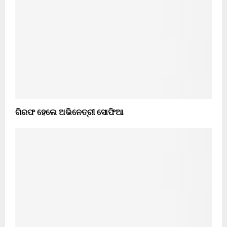
ଗିରଫ ହେଲେ ଅଭିନେତ୍ରୀ ସୋଫିଆ