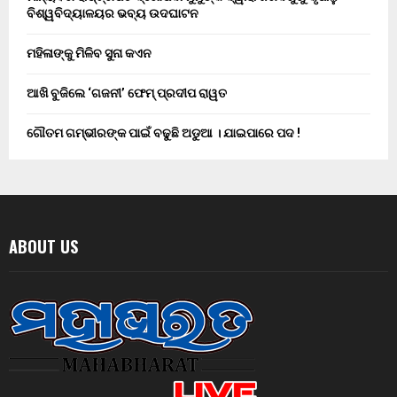
ବିଶ୍ୱବିଦ୍ୟାଳୟର ଭବ୍ୟ ଉଦଘାଟନ
ମହିଳାଙ୍କୁ ମିଳିବ ସୁନା କଏନ
ଆଖି ବୁଜିଲେ ‘ଗଜନୀ’ ଫେମ୍ ପ୍ରଦୀପ ରାୱତ
ଗୌତମ ଗମ୍ଭୀରଙ୍କ ପାଇଁ ବଢୁଛି ଅଡୁଆ । ଯାଇପାରେ ପଦ !
ABOUT US