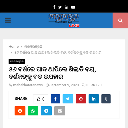
Facebook
Twitter
Linkedin
Youtube
PRIMARY
MENU
Home
ମନୋରଞ୍ଜନ
୫୬ ବର୍ଷରେ ପାଦ ଥାପିଲେ ଖିଲାଡି ବୟ, ଦର୍ଶକଙ୍କୁ ବଡ ଉପହାର
ମନୋରଞ୍ଜନ
୫୬ ବର୍ଷରେ ପାଦ ଥାପିଲେ ଖିଲାଡି ବୟ,
ଦର୍ଶକଙ୍କୁ ବଡ ଉପହାର
by
mahabharatanews
September 9, 2023
0
173
SHARE
0