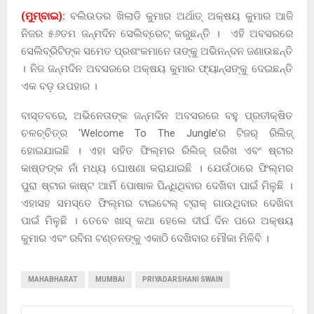
(ମୁମ୍ବାଇ):
ବଲିଉଡର ଖିଲାଡି କୁମାର ଅର୍ଥାତ୍ ଅକ୍ଷୟ କୁମାର ଆଜି
ନିଜର ୫୬ତମ ଜନ୍ମଦିନ ସେଲିବ୍ରେଟ୍ କରୁଛନ୍ତି । ଏହି ଅବସରରେ
ସେଲିବ୍ରିଟିଙ୍କ ସମେତ ପ୍ରଶଂକମାନେ ତାଙ୍କୁ ଅଭିନନ୍ଦନ ଜଣାଉଛନ୍ତି
। ନିଜ ଜନ୍ମଦିନ ଅବସରରେ ଅକ୍ଷୟ କୁମାର ଫ୍ୟାନ୍ସଙ୍କୁ ଦେଇଛନ୍ତି
ଏକ ବଡ଼ ଉପହାର ।
ବାସ୍ତବରେ, ଅଭିନେତାଙ୍କ ଜନ୍ମଦିନ ଅବସରରେ ବହୁ ପ୍ରତୀକ୍ଷିତ
ଚଳଚ୍ଚିତ୍ର ‘Welcome To The Jungle’ର ଟିଜର୍ ରିଲିଜ୍
ହୋଇଯାଇଛି । ଏହା ସହିତ ଫିଲ୍ମର ରିଲିଜ୍ ତାରିଖ ଏବଂ ଷ୍ଟାର
କାଷ୍ଙଙ୍କ ନାଁ ମଧ୍ୟ ଘୋଷଣା କରାଯାଇଛି । ଯେଉଁଠାରେ ଫିଲ୍ମର
ପୁରା ଷ୍ଟାର କାଷ୍ଟ ଆର୍ମି ପୋଷାକ ପିନ୍ଧିଥିବାର ଦେଖିବା ପାଇଁ ମିଳୁଛି ।
ଏହାସହ ସମସ୍ତେ ଫିଲ୍ମର ଟାଇଟେଲ୍ ଟ୍ରାକ୍ ଗାଉଥିବାର ଦେଖିବା
ପାଇଁ ମିଳୁଛି । ତେବେ ଖାସ୍ କଥା ହେଲେ ଦୀର୍ଘ ଦିନ ପରେ ଅକ୍ଷୟ
କୁମାର ଏବଂ ରବିନା ଟଣ୍ତନଙ୍କୁ ଏକାଠି ଦେଖିବାର ମୌକା ମିଳିବି ।
MAHABHARAT
MUMBAI
PRIYADARSHANI SWAIN