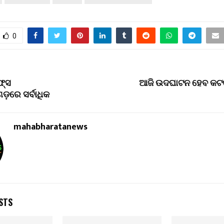
0
୍‌ସ
ଆଜି ଉଦଘାଟନ ହେବ କଟକ
ଗଡ଼ରେ ସର୍ବାଧିକ
mahabharatanews
STS