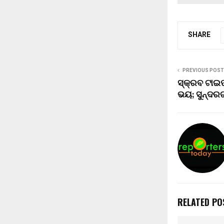
SHARE
PREVIOUS POST
ସ୍କ୍ରବ ଟାଇଫ
ଭୟ; ସୁନ୍ଦର
RELATED PO