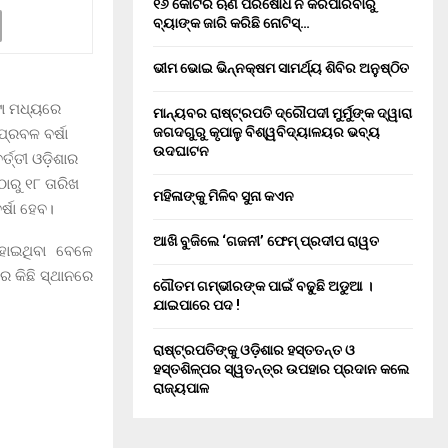
୧୬ କୋଟିର ଋଣ ପରିଷୋଧ ନ କରିପାରିବାରୁ
ବ୍ୟାଙ୍କ ଜାରି କରିଛି ନୋଟିସ୍…
ଭୀମ ଭୋଇ ଭିନ୍ନକ୍ଷମ ସାମର୍ଥ୍ୟ ଶିବିର ଅନୁଷ୍ଠିତ
୍ଟା ମଧ୍ୟରେ
ମାନ୍ୟବର ରାଷ୍ଟ୍ରପତି ଦ୍ରୌପଦୀ ମୁର୍ମୁଙ୍କ ଦ୍ୱାରା
ଜଗଦଗୁରୁ କୃପାଳୁ ବିଶ୍ୱବିଦ୍ୟାଳୟର ଭବ୍ୟ
୍ରବଳ ବର୍ଷା
ଉଦଘାଟନ
ର୍ତ୍ତୀ ଓଡ଼ିଶାର
ରୁ ୧୮ ତାରିଖ
ମହିଳାଙ୍କୁ ମିଳିବ ସୁନା କଏନ
୍ଷା ହେବ।
ଆଖି ବୁଜିଲେ ‘ଗଜନୀ’ ଫେମ୍ ପ୍ରଦୀପ ରାୱତ
ହୋଇଥିବା ବେଳେ
ର କିଛି ସ୍ଥାନରେ
ଗୌତମ ଗମ୍ଭୀରଙ୍କ ପାଇଁ ବଢୁଛି ଅଡୁଆ ।
ଯାଇପାରେ ପଦ !
ରାଷ୍ଟ୍ରପତିଙ୍କୁ ଓଡ଼ିଶାର ହସ୍ତତନ୍ତ ଓ
ହସ୍ତଶିଳ୍ପର ସ୍ୱତନ୍ତ୍ର ଉପହାର ପ୍ରଦାନ କଲେ
ରାଜ୍ୟପାଳ