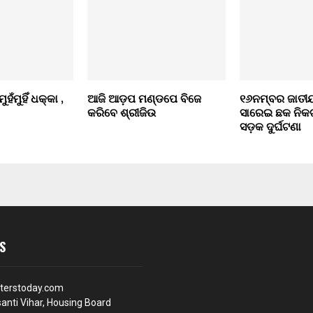
ହଁମୁହିଁ ଧକ୍କା ,
ଆଜି ଆଡ଼ପ ମଣ୍ଡପେ ବିଜେ
୧୬ନମ୍ବର ଜାତୀ
କରିବେ ଶ୍ରୀଜିଉ
ସାରେଇ ଛକ ନିକଟ
ସଡ଼କ ଦୁର୍ଘଟଣା
S
terstoday.com
anti Vihar, Housing Board