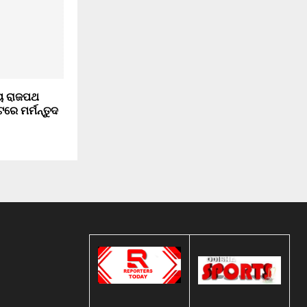
ୟ ରାଜପଥ
ରେ ମର୍ମନ୍ତୁଦ