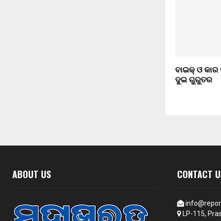
ବାଇକ୍ ଓ କାର ମୁ
ଦୁଇ ଗୁରୁତର
ABOUT US
CONTACT U
info@repor
LP-115, Pras