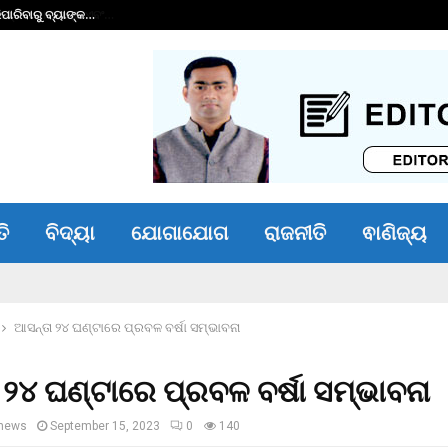
ାରିବାରୁ ବ୍ୟାଙ୍କ…
ଭୀମ ଭୋଇ ଭିନ୍ନକ୍ଷମ 
ତି
ବିଦ୍ୟା
ଯୋଗାଯୋଗ
ରାଜନୀତି
ଵାଣିଜ୍ୟ
ଆସନ୍ତା ୨୪ ଘଣ୍ଟାରେ ପ୍ରବଳ ବର୍ଷା ସମ୍ଭାବନା
 ୨୪ ଘଣ୍ଟାରେ ପ୍ରବଳ ବର୍ଷା ସମ୍ଭାବନା
news
September 15, 2023
0
140