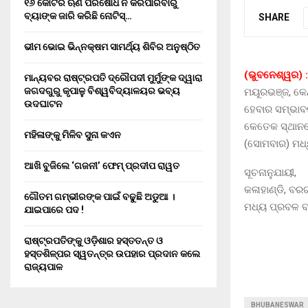
୧୬ କୋଟିର ଋଣ ପରିଷୋଧ ନ କରିପାରିବାରୁ
ବ୍ୟାଙ୍କ ଜାରି କରିଛି ନୋଟିସ୍…
SHARE
ଭୀମ ଭୋଇ ଭିନ୍ନକ୍ଷମ ସାମର୍ଥ୍ୟ ଶିବିର ଅନୁଷ୍ଠିତ
(ଭୁବନେଶ୍ୱର) :
ମାନ୍ୟବର ରାଷ୍ଟ୍ରପତି ଦ୍ରୌପଦୀ ମୁର୍ମୁଙ୍କ ଦ୍ୱାରା
ଜଗଦଗୁରୁ କୃପାଳୁ ବିଶ୍ୱବିଦ୍ୟାଳୟର ଭବ୍ୟ
ମୟୂରଭଞ୍ଜ, କେ
ଉଦଘାଟନ
ହେବାର ସମ୍ଭାବନା
କେତେକ ସ୍ଥାନର
ମହିଳାଙ୍କୁ ମିଳିବ ସୁନା କଏନ
(ସୋମବାର) ମଧ
ଆଖି ବୁଜିଲେ ‘ଗଜନୀ’ ଫେମ୍ ପ୍ରଦୀପ ରାୱତ
ସୂଚନାନୁଯାୟୀ,
କଳାହାଣ୍ଡି, ବର
ଗୌତମ ଗମ୍ଭୀରଙ୍କ ପାଇଁ ବଢୁଛି ଅଡୁଆ ।
ମଧ୍ୟ ପ୍ରବଳ ବର
ଯାଇପାରେ ପଦ !
ରାଷ୍ଟ୍ରପତିଙ୍କୁ ଓଡ଼ିଶାର ହସ୍ତତନ୍ତ ଓ
ହସ୍ତଶିଳ୍ପର ସ୍ୱତନ୍ତ୍ର ଉପହାର ପ୍ରଦାନ କଲେ
ରାଜ୍ୟପାଳ
BHUBANESWAR