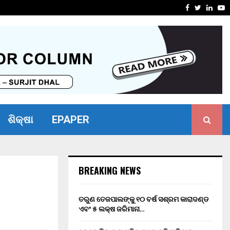
ସାମର୍ଥ୍ୟ ଶିବିର ଅନୁଷ୍ଠିତ
ମାନ୍ୟବର ର
Facebook
Twitter
Linke
Y
ଶିକ୍ଷା
EPAPER
BREAKING NEWS
ତରୁଣ ତେଜପାଲଙ୍କୁ ୧୦ ବର୍ଷ ସଶ୍ରମ କାରାଦଣ୍ଡ
ଏବଂ ₹୫ ଲକ୍ଷ ଜରିମାନା…