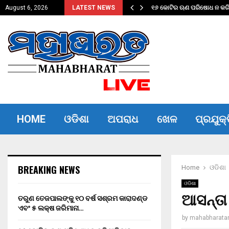
ଦଣ୍ଡ ଏବଂ…
୧୬ କୋଟିର ଋଣ ପରିଷୋଧ ନ କରିପ
August 6, 2026
LATEST NEWS
HOME
ଓଡିଶା
ଅପରାଧ
ଖେଳ
ପ୍ରଯୁକ୍
BREAKING NEWS
Home
ଓଡିଶା
ଓଡିଶା
ଆସନ୍ତା
ତରୁଣ ତେଜପାଲଙ୍କୁ ୧୦ ବର୍ଷ ସଶ୍ରମ କାରାଦଣ୍ଡ
ଏବଂ ₹୫ ଲକ୍ଷ ଜରିମାନା…
by
mahabharata