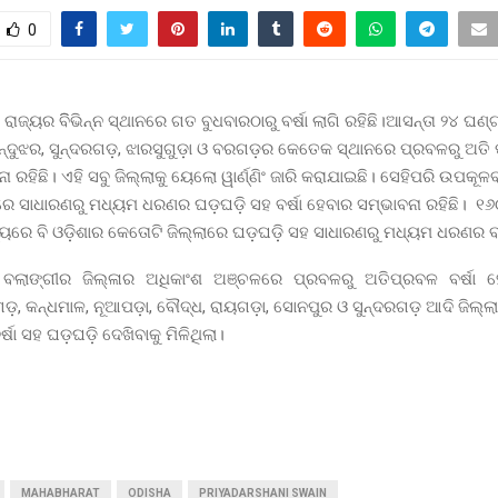
0
ରାଜ୍ୟର ବିିଭିନ୍ନ ସ୍ଥାନରେ ଗତ ବୁଧବାରଠାରୁ ବର୍ଷା ଲାଗି ରହିଛି।ଆସନ୍ତା ୨୪ ଘଣ
ନ୍ଦୁଝର, ସୁନ୍ଦରଗଡ଼, ଝାରସୁଗୁଡ଼ା ଓ ବରଗଡ଼ର କେତେକ ସ୍ଥାନରେ ପ୍ରବଳରୁ ଅତି ପ
 ରହିଛି। ଏହି ସବୁ ଜିଲ୍ଲାକୁ ୟେଲୋ ୱାର୍ଣ୍ଣିଂ ଜାରି କରାଯାଇଛି। ସେହିପରି ଉପକୂଳବ
େ ସାଧାରଣରୁ ମଧ୍ୟମ ଧରଣର ଘଡ଼ଘଡ଼ି ସହ ବର୍ଷା ହେବାର ସମ୍ଭାବନା ରହିଛି। ୧୬ଠା
୍ୟରେ ବି ଓଡ଼ିଶାର କେତୋଟି ଜିଲ୍ଲାରେ ଘଡ଼ଘଡ଼ି ସହ ସାଧାରଣରୁ ମଧ୍ୟମ ଧରଣର ବର
 ବଲାଙ୍ଗୀର ଜିଲ୍ଳାର ଅଧିକାଂଶ ଅଞ୍ଚ‌ଳରେ ପ୍ରବଳରୁ ଅତିପ୍ରବଳ ବର୍ଷା 
ଗଡ଼, କନ୍ଧମାଳ, ନୂଆପଡ଼ା, ବୌଦ୍ଧ, ରାୟଗଡ଼ା, ସୋନପୁର ଓ ସୁନ୍ଦରଗଡ଼ ଆଦି ଜିଲ୍ଲା
୍ଷା ସହ ଘଡ଼ଘଡ଼ି ଦେଖିବାକୁ ମିଳିଥିଲା।
MAHABHARAT
ODISHA
PRIYADARSHANI SWAIN