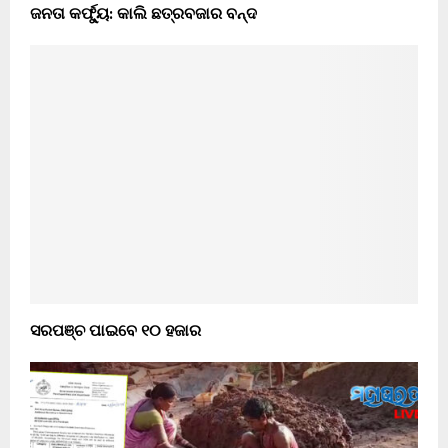
ଜନତା କର୍ଫ୍ୟୁ: କାଲି ଛତ୍ରବଜାର ବନ୍ଦ
ସରପଞ୍ଚ ପାଇବେ ୧୦ ହଜାର