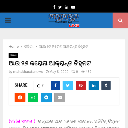
Facebook
Twitter
Linkedin
Youtube
PRIMARY
MENU
Home
ଓଡିଶା
ଆଉ ୨୬ କରୋନା ଆକ୍ରାନ୍ତ ଚିହ୍ନଟ
ଓଡିଶା
ଆଉ ୨୬ କରୋନା ଆକ୍ରାନ୍ତ ଚିହ୍ନଟ
by
mahabharatanews
May 8, 2020
0
439
SHARE
0
(ମମତା ସାମଲ ):
ରାଜ୍ୟରେ ଆଉ ୨୬ ଜଣ କରୋନର ପଜିଟିଭ୍ ଚିହ୍ନଟ