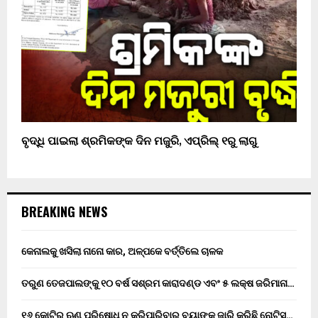
ବୃଦ୍ଧି ପାଇଲା ଶ୍ରମିକଙ୍କ ଦିନ ମଜୁରି, ଏପ୍ରିଲ୍‌ ୧ରୁ ଲାଗୁ
BREAKING NEWS
କେନାଲକୁ ଖସିଲା ନାନୋ କାର, ଅଳ୍ପକେ ବର୍ତ୍ତିଲେ ଚାଳକ
ତରୁଣ ତେଜପାଲଙ୍କୁ ୧୦ ବର୍ଷ ସଶ୍ରମ କାରାଦଣ୍ଡ ଏବଂ ₹୫ ଲକ୍ଷ ଜରିମାନା…
୧୬ କୋଟିର ଋଣ ପରିଷୋଧ ନ କରିପାରିବାରୁ ବ୍ୟାଙ୍କ ଜାରି କରିଛି ନୋଟିସ୍…