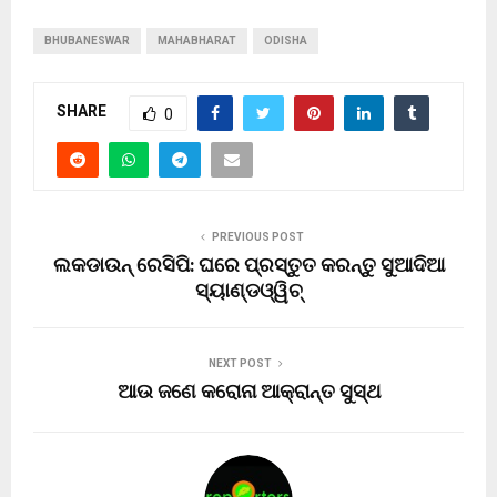
BHUBANESWAR
MAHABHARAT
ODISHA
SHARE
0
PREVIOUS POST
ଲକଡାଉନ୍ ରେସିପି: ଘରେ ପ୍ରସ୍ତୁତ କରନ୍ତୁ ସୁଆଦିଆ
ସ୍ୟାଣ୍ଡଓ୍ୱିଚ୍
NEXT POST
ଆଉ ଜଣେ କରୋନା ଆକ୍ରାନ୍ତ ସୁସ୍ଥ