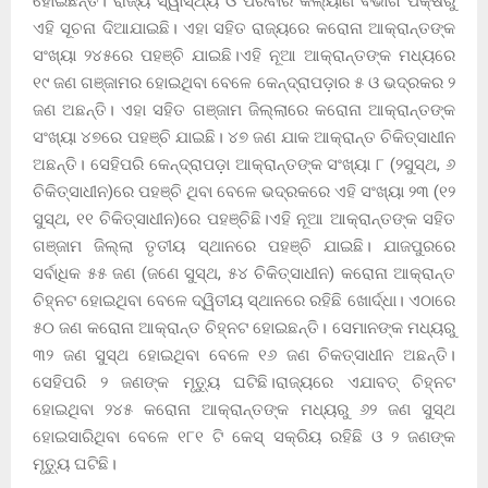
ହୋଇଛନ୍ତି। ରାଜ୍ୟ ସ୍ୱାସ୍ଥ୍ୟ ଓ ପରିବାର କଲ୍ୟାଣ ବିଭାଗ ପକ୍ଷରୁ
ଏହି ସୂଚନା ଦିଆଯାଇଛି। ଏହା ସହିତ ରାଜ୍ୟରେ କରୋନା ଆକ୍ରାନ୍ତଙ୍କ
ସଂଖ୍ୟା ୨୪୫ରେ ପହଞ୍ଚି ଯାଇଛି।ଏହି ନୂଆ ଆକ୍ରାନ୍ତଙ୍କ ମଧ୍ୟରେ
୧୯ ଜଣ ଗଞ୍ଜାମର ହୋଇଥିବା ବେଳେ କେନ୍ଦ୍ରାପଡ଼ାର ୫ ଓ ଭଦ୍ରକର ୨
ଜଣ ଅଛନ୍ତି। ଏହା ସହିତ ଗଞ୍ଜାମ ଜିଲ୍ଲାରେ କରୋନା ଆକ୍ରାନ୍ତଙ୍କ
ସଂଖ୍ୟା ୪୭ରେ ପହଞ୍ଚି ଯାଇଛି। ୪୭ ଜଣ ଯାକ ଆକ୍ରାନ୍ତ ଚିକିତ୍ସାଧୀନ
ଅଛନ୍ତି। ସେହିପରି କେନ୍ଦ୍ରାପଡ଼ା ଆକ୍ରାନ୍ତଙ୍କ ସଂଖ୍ୟା ୮ (୨ସୁସ୍ଥ, ୬
ଚିକିତ୍ସାଧୀନ)ରେ ପହଞ୍ଚି ଥିବା ବେଳେ ଭଦ୍ରକରେ ଏହି ସଂଖ୍ୟା ୨୩ (୧୨
ସୁସ୍ଥ, ୧୧ ଚିକିତ୍ସାଧୀନ)ରେ ପହଞ୍ଚିଛି।ଏହି ନୂଆ ଆକ୍ରାନ୍ତଙ୍କ ସହିତ
ଗଞ୍ଜାମ ଜିଲ୍ଲା ତୃତୀୟ ସ୍ଥାନରେ ପହଞ୍ଚି ଯାଇଛି। ଯାଜପୁରରେ
ସର୍ବାଧିକ ୫୫ ଜଣ (ଜଣେ ସୁସ୍ଥ, ୫୪ ଚିକିତ୍ସାଧୀନ) କରୋନା ଆକ୍ରାନ୍ତ
ଚିହ୍ନଟ ହୋଇଥିବା ବେଳେ ଦ୍ୱିତୀୟ ସ୍ଥାନରେ ରହିଛି ଖୋର୍ଦ୍ଧା। ଏଠାରେ
୫୦ ଜଣ କରୋନା ଆକ୍ରାନ୍ତ ଚିହ୍ନଟ ହୋଇଛନ୍ତି। ସେମାନଙ୍କ ମଧ୍ୟରୁ
୩୨ ଜଣ ସୁସ୍ଥ ହୋଇଥିବା ବେଳେ ୧୬ ଜଣ ଚିକତ୍ସାଧୀନ ଅଛନ୍ତି।
ସେହିପରି ୨ ଜଣଙ୍କ ମୃତ୍ୟୁ ଘଟିଛି।ରାଜ୍ୟରେ ଏଯାବତ୍ ଚିହ୍ନଟ
ହୋଇଥିବା ୨୪୫ କରୋନା ଆକ୍ରାନ୍ତଙ୍କ ମଧ୍ୟରୁ ୬୨ ଜଣ ସୁସ୍ଥ
ହୋଇସାରିଥିବା ବେଳେ ୧୮୧ ଟି କେସ୍ ସକ୍ରିୟ ରହିଛି ଓ ୨ ଜଣଙ୍କ
ମୃତ୍ୟୁ ଘଟିଛି।