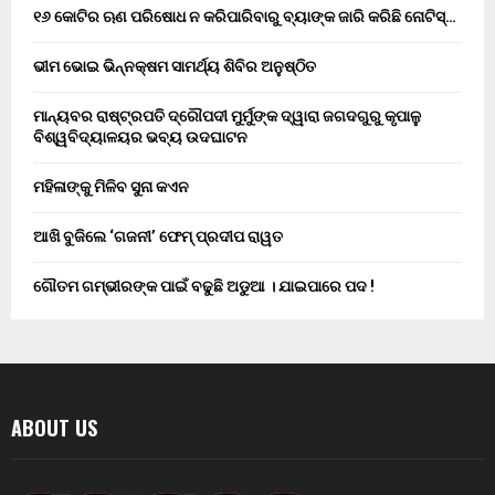
୧୬ କୋଟିର ଋଣ ପରିଷୋଧ ନ କରିପାରିବାରୁ ବ୍ୟାଙ୍କ ଜାରି କରିଛି ନୋଟିସ୍…
ଭୀମ ଭୋଇ ଭିନ୍ନକ୍ଷମ ସାମର୍ଥ୍ୟ ଶିବିର ଅନୁଷ୍ଠିତ
ମାନ୍ୟବର ରାଷ୍ଟ୍ରପତି ଦ୍ରୌପଦୀ ମୁର୍ମୁଙ୍କ ଦ୍ୱାରା ଜଗଦଗୁରୁ କୃପାଳୁ
ବିଶ୍ୱବିଦ୍ୟାଳୟର ଭବ୍ୟ ଉଦଘାଟନ
ମହିଳାଙ୍କୁ ମିଳିବ ସୁନା କଏନ
ଆଖି ବୁଜିଲେ ‘ଗଜନୀ’ ଫେମ୍ ପ୍ରଦୀପ ରାୱତ
ଗୌତମ ଗମ୍ଭୀରଙ୍କ ପାଇଁ ବଢୁଛି ଅଡୁଆ । ଯାଇପାରେ ପଦ !
ABOUT US