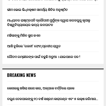
ଭୀମ ଭୋଇ ଭିନ୍ନକ୍ଷମ ସାମର୍ଥ୍ୟ ଶିବିର ଅନୁଷ୍ଠିତ
ମାନ୍ୟବର ରାଷ୍ଟ୍ରପତି ଦ୍ରୌପଦୀ ମୁର୍ମୁଙ୍କ ଦ୍ୱାରା ଜଗଦଗୁରୁ କୃପାଳୁ
ବିଶ୍ୱବିଦ୍ୟାଳୟର ଭବ୍ୟ ଉଦଘାଟନ
ମହିଳାଙ୍କୁ ମିଳିବ ସୁନା କଏନ
ଆଖି ବୁଜିଲେ ‘ଗଜନୀ’ ଫେମ୍ ପ୍ରଦୀପ ରାୱତ
ଗୌତମ ଗମ୍ଭୀରଙ୍କ ପାଇଁ ବଢୁଛି ଅଡୁଆ । ଯାଇପାରେ ପଦ !
BREAKING NEWS
କେନାଲକୁ ଖସିଲା ନାନୋ କାର, ଅଳ୍ପକେ ବର୍ତ୍ତିଲେ ଚାଳକ
ତରୁଣ ତେଜପାଲଙ୍କୁ ୧୦ ବର୍ଷ ସଶ୍ରମ କାରାଦଣ୍ଡ ଏବଂ ₹୫ ଲକ୍ଷ ଜରିମାନା…