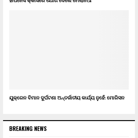
ହାପିନେସ କ୍କାସରେ ଯୋଗ ଦେଲେ ମେଲାନିଆ
ୟୁକ୍ରେନ ବିମାନ ଦୁର୍ଘଟଣା ଅନ୍ତର୍ଜାତୀୟ କାର୍ଯ୍ୟ ନୁହେଁ: ମୋରିସନ
BREAKING NEWS