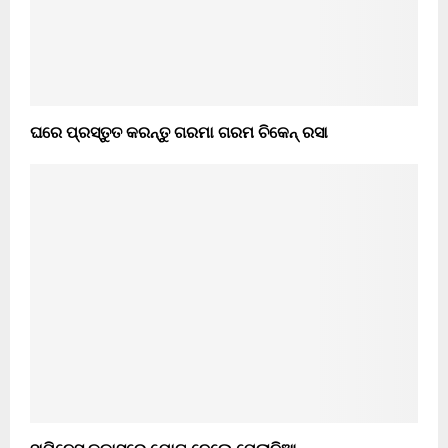
ଘରେ ପ୍ରସ୍ତୁତ କରନ୍ତୁ ଗରମା ଗରମ ଚିକେନ୍ ରସା