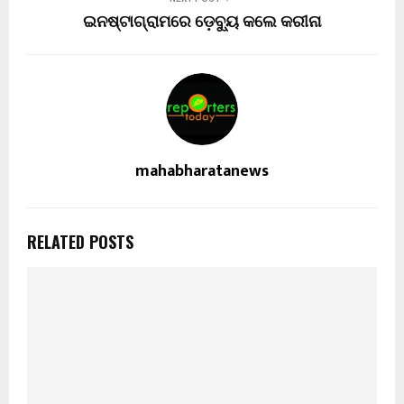
ଇନଷ୍ଟାଗ୍ରାମରେ ଡ଼େବ୍ୟୁ କଲେ କରୀନା
mahabharatanews
RELATED POSTS