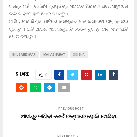
କରନ୍ତୁ ନାହିଁ । କୌଣସି ବ୍ୟକ୍ତିଙ୍କ ସହ ହାତ ମିଳାଇବା ପରେ ସାବୁନରେ
ଭଲ ଭାବରେ ହାତ ଧୋଇ ଦିଅନ୍ତୁ ।
ଆଖି , ନାକ କିମ୍ବା ପାଟିରେ ବାରମ୍ବାର ହାତ ଲଗାଇବା ଠାରୁ ଦୂରେଇ
ରୁହନ୍ତୁ । ଯଦି ଆପଣ ଏହା କରୁଛନ୍ତି ତେବେ ତୁରନ୍ତ ହାତ ଏବଂ ପାଟି
ଧୋଇ ଦିଅନ୍ତୁ ।
BHUBANESWAR
MAHABHARAT
ODISHA
SHARE
0
PREVIOUS POST
ଆସନ୍ତୁ ଜାଣିବା କେଉଁ ରଙ୍ଗରେ ହୋଲି ଖେଳିବା
NEXT POST