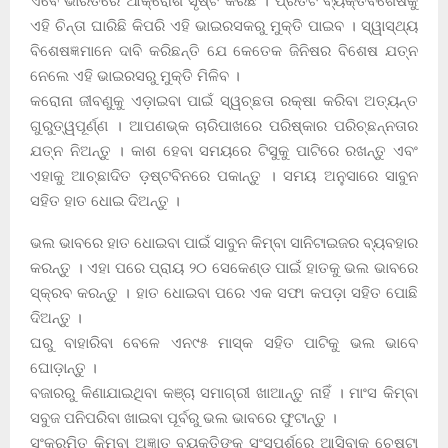
ଏବେ ଭାରତରେ ଆକ୍ରୋଶ ସୃଷ୍ଟି କରିଛି । ପ୍ରତିଟି ବ୍ୟକ୍ତିବିଶେଷକୁ
ଏହି ଚିନ୍ତା ଘାରିଛି କିପରି ଏହି ଭାଇରସକରୁ ମୁକ୍ତି ପାଇବ । ସ୍ୱାସ୍ଥ୍ୟ
ବିଶେଷଜ୍ଞମାନେ ଦାବି କରିଛନ୍ତି ଯେ କେତେକ ଜିନିଷର ବିଶେଷ ଯତ୍ନ
ନେଲେ ଏହି ଭାଇରସରୁ ମୁକ୍ତି ମିଳିବ ।
କରୋନା ଜୀବଣୁକୁ ଏଡ଼ାଇବା ପାଇଁ ସ୍ୱଚ୍ଛତା ରକ୍ଷା କରିବା ଅତ୍ୟନ୍ତ
ଗୁରୁତ୍ୱପୂର୍ଣ୍ଣ । ଆପଣଭ୍କ ଚାରିପାଖରେ ପରିଷ୍କାର ପରିଚ୍ଛନ୍ନତାର
ଯତ୍ନ ନିଅନ୍ତୁ । କାଶ ହେବା ସମୟରେ ଟିସୁକୁ ପାଟିରେ ରଖନ୍ତୁ ଏବଂ
ଏହାକୁ ଆଚ୍ଛାଦିତ ଡ଼ଷ୍ଟବିନରେ ପକାନ୍ତୁ । ସମୟ ଅନୁସାରେ ସାବୁନ
ସହିତ ହାତ ଧୋଇ ଦିଅନ୍ତୁ ।
ଭଲ ଭାବରେ ହାତ ଧୋଇବା ପାଇଁ ସାବୁନ କିମ୍ବା ସାନିଟାଇଜର ବ୍ୟବହାର
କରନ୍ତୁ । ଏହା ପରେ ପ୍ରାୟ ୨୦ ସେକେଣ୍ଡ ପାଇଁ ହାତକୁ ଭଲ ଭାବରେ
ସ୍କ୍ରବ କରନ୍ତୁ । ହାତ ଧୋଇବା ପରେ ଏକ ସଫା କପଡ଼ା ସହିତ ପୋଛି
ଦିଅନ୍ତୁ ।
ଘରୁ ବାହାରିବା ବେଳେ ଏନ୯୫ ମାସ୍କ ସହିତ ପାଟିକୁ ଭଲ ଭାବେ
ଘୋଡ଼ାନ୍ତୁ ।
ବଜାରରୁ କିଣାଯାଇଥିବା କଞ୍ଚା ସମାଗ୍ରୀ ଖାଆନ୍ତୁ ନାହିଁ । ମାଂସ କିମ୍ବା
ସବୁଜ ପନିପରିବା ଖାଇବା ପୂର୍ବରୁ ଭଲ ଭାବରେ ଫୁଟାନ୍ତୁ ।
ସଂକ୍ରମିତ କିମ୍ବା ଅଜ୍ଞାତ ବ୍ୟକ୍ତିଙ୍କ ସଂସ୍ପର୍ଶରେ ଆସିବାକୁ ଚେଷ୍ଟା