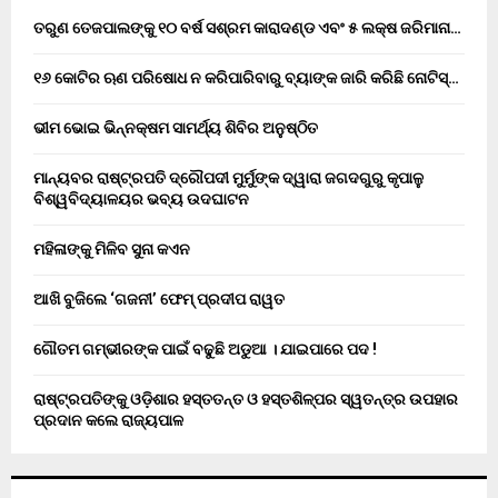
ତରୁଣ ତେଜପାଲଙ୍କୁ ୧୦ ବର୍ଷ ସଶ୍ରମ କାରାଦଣ୍ଡ ଏବଂ ₹୫ ଲକ୍ଷ ଜରିମାନା…
୧୬ କୋଟିର ଋଣ ପରିଷୋଧ ନ କରିପାରିବାରୁ ବ୍ୟାଙ୍କ ଜାରି କରିଛି ନୋଟିସ୍…
ଭୀମ ଭୋଇ ଭିନ୍ନକ୍ଷମ ସାମର୍ଥ୍ୟ ଶିବିର ଅନୁଷ୍ଠିତ
ମାନ୍ୟବର ରାଷ୍ଟ୍ରପତି ଦ୍ରୌପଦୀ ମୁର୍ମୁଙ୍କ ଦ୍ୱାରା ଜଗଦଗୁରୁ କୃପାଳୁ
ବିଶ୍ୱବିଦ୍ୟାଳୟର ଭବ୍ୟ ଉଦଘାଟନ
ମହିଳାଙ୍କୁ ମିଳିବ ସୁନା କଏନ
ଆଖି ବୁଜିଲେ ‘ଗଜନୀ’ ଫେମ୍ ପ୍ରଦୀପ ରାୱତ
ଗୌତମ ଗମ୍ଭୀରଙ୍କ ପାଇଁ ବଢୁଛି ଅଡୁଆ । ଯାଇପାରେ ପଦ !
ରାଷ୍ଟ୍ରପତିଙ୍କୁ ଓଡ଼ିଶାର ହସ୍ତତନ୍ତ ଓ ହସ୍ତଶିଳ୍ପର ସ୍ୱତନ୍ତ୍ର ଉପହାର
ପ୍ରଦାନ କଲେ ରାଜ୍ୟପାଳ