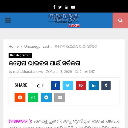
Facebook
Twitter
Linkedin
Youtube
PRIMARY
MENU
Home
Uncategorized
କରୋନା ଭାଇରସ ପାଇଁ ସର୍ତକତା
Uncategorized
କରୋନା ଭାଇରସ ପାଇଁ ସର୍ତକତା
by
mahabharatanews
March 8, 2020
0
347
SHARE
0
(ମହାଭାରତ ):
ଚାଇନାରୁ ୱୁହାନ ସହରକୁ ବ୍ୟାପିଥିବା କରୋନା ଭାଇରସ