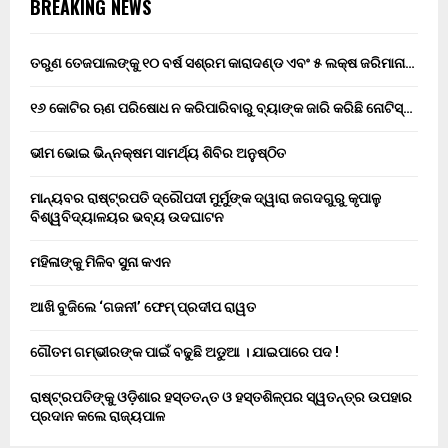
BREAKING NEWS
ତରୁଣ ତେଜପାଲଙ୍କୁ ୧୦ ବର୍ଷ ସଶ୍ରମ କାରାଦଣ୍ଡ ଏବଂ ₹୫ ଲକ୍ଷ ଜରିମାନା…
୧୬ କୋଟିର ଋଣ ପରିଷୋଧ ନ କରିପାରିବାରୁ ବ୍ୟାଙ୍କ ଜାରି କରିଛି ନୋଟିସ୍…
ଭୀମ ଭୋଇ ଭିନ୍ନକ୍ଷମ ସାମର୍ଥ୍ୟ ଶିବିର ଅନୁଷ୍ଠିତ
ମାନ୍ୟବର ରାଷ୍ଟ୍ରପତି ଦ୍ରୌପଦୀ ମୁର୍ମୁଙ୍କ ଦ୍ୱାରା ଜଗଦଗୁରୁ କୃପାଳୁ
ବିଶ୍ୱବିଦ୍ୟାଳୟର ଭବ୍ୟ ଉଦଘାଟନ
ମହିଳାଙ୍କୁ ମିଳିବ ସୁନା କଏନ
ଆଖି ବୁଜିଲେ ‘ଗଜନୀ’ ଫେମ୍ ପ୍ରଦୀପ ରାୱତ
ଗୌତମ ଗମ୍ଭୀରଙ୍କ ପାଇଁ ବଢୁଛି ଅଡୁଆ । ଯାଇପାରେ ପଦ !
ରାଷ୍ଟ୍ରପତିଙ୍କୁ ଓଡ଼ିଶାର ହସ୍ତତନ୍ତ ଓ ହସ୍ତଶିଳ୍ପର ସ୍ୱତନ୍ତ୍ର ଉପହାର
ପ୍ରଦାନ କଲେ ରାଜ୍ୟପାଳ