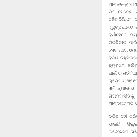
ଆଶଙ୍କାକୁ ଏଡା
ଯିବ ସେନେଇ ଜ
ସହିତ,ବିଭିନ୍ନ
ସ୍ୱଚ୍ଛପାନୀୟ ଜ
ବର୍ଷାହେଲେ ମ୍
ପ୍ରତିକାର ପାଇ
ସେଟଂରରେ ଔଷଧ ସ
ବିଡିଓ ତହସିଲଦ
ବ୍ୟବସ୍ଥା କରିବ
ପାଇଁ ଆରଡିବିଭା
ଚାରୋଟି ସ୍ଥାନର
୩ଟି ସ୍ଥାନରେ 
ଗ୍ରାମବାସୀଙ୍କ
ଆଶ୍ରୟସ୍ଥଳି ଖ
ଚଳିତ ବର୍ଷ ପର
ଯାଇଛି । ଜିଲ୍
ଇଜେଂକସନ ଗଛିତ