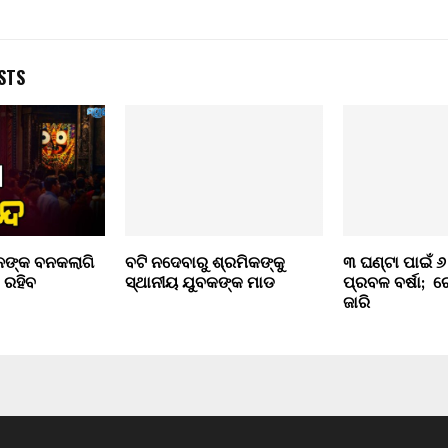
STS
ାନଙ୍କ ବନକଲାଗି
ବଟି ନଦେବାରୁ ଶ୍ରମିକଙ୍କୁ
୩ ଘଣ୍ଟା ପାଇଁ ୬
ଦ ରହିବ
ସ୍ଥାନୀୟ ଯୁବକଙ୍କ ମାଡ
ପ୍ରବଳ ବର୍ଷା; ରେଡ
ଜାରି