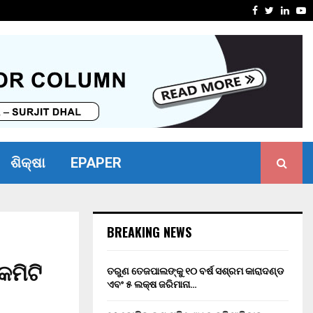
ସାମର୍ଥ୍ୟ ଶିବିର ଅନୁଷ୍ଠିତ
ମାନ୍ୟବର ର
Facebook
Twitter
Linke
Y
ଶିକ୍ଷା
EPAPER
BREAKING NEWS
କମିଟି
ତରୁଣ ତେଜପାଲଙ୍କୁ ୧୦ ବର୍ଷ ସଶ୍ରମ କାରାଦଣ୍ଡ
ଏବଂ ₹୫ ଲକ୍ଷ ଜରିମାନା…