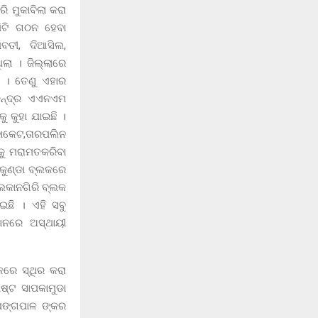
 ମୁକାବିଲା କରା
ିଟି ଗଠନ ହେବା
ମବତୀ, ଦିଆସିଲ,
ିଲା । ଜିଲ୍ଲାରେ
ି । ତେଣୁ ଏହାର
କେନ୍ଦ୍ର ଏଏନଏମ
ୁ କୁହା ଯାଇଛି ।
ଜାକେଟ,ତାରପଲିନ
ିକୁ ମରାମତକରିବା
ରକୁଣ୍ଡା ବ୍ଲକରେ
ାଲକାନଗିରି ବ୍ଲକ
ଇଛି । ଏହି ସବୁ
ଥାନରେ ଅସ୍ଥାୟୀ
କରେ ସ୍ଥିର କରା
ଷ୍ଟ ସାପକାମୁଡା
 ପଙ୍ଗପାଳ ଙ୍କର