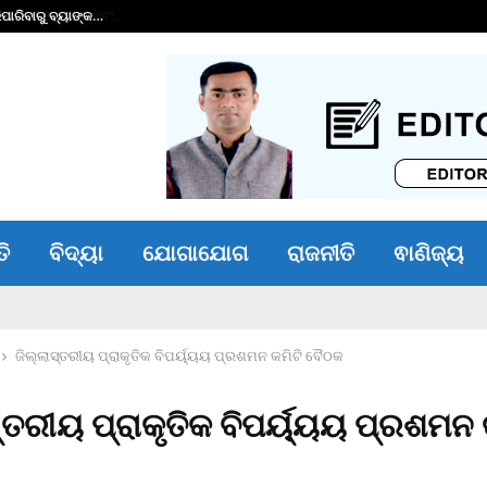
ାରିବାରୁ ବ୍ୟାଙ୍କ…
ଭୀମ ଭୋଇ ଭିନ୍ନକ୍ଷମ 
ତି
ବିଦ୍ୟା
ଯୋଗାଯୋଗ
ରାଜନୀତି
ଵାଣିଜ୍ୟ
ଜିଲ୍ଲାସ୍ତରୀୟ ପ୍ରାକୃତିକ ବିପର୍ୟ୍ୟୟ ପ୍ରଶମନ କମିଟି ବୈଠକ
ସ୍ତରୀୟ ପ୍ରାକୃତିକ ବିପର୍ୟ୍ୟୟ ପ୍ରଶମନ 