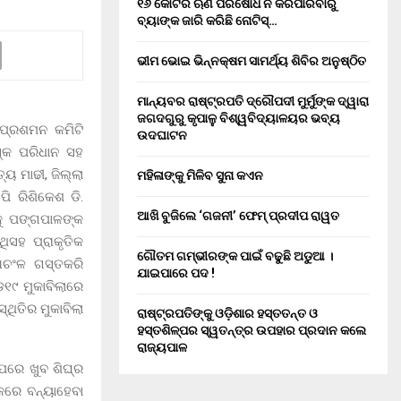
୧୬ କୋଟିର ଋଣ ପରିଷୋଧ ନ କରିପାରିବାରୁ
ବ୍ୟାଙ୍କ ଜାରି କରିଛି ନୋଟିସ୍…
ଭୀମ ଭୋଇ ଭିନ୍ନକ୍ଷମ ସାମର୍ଥ୍ୟ ଶିବିର ଅନୁଷ୍ଠିତ
ମାନ୍ୟବର ରାଷ୍ଟ୍ରପତି ଦ୍ରୌପଦୀ ମୁର୍ମୁଙ୍କ ଦ୍ୱାରା
ଜଗଦଗୁରୁ କୃପାଳୁ ବିଶ୍ୱବିଦ୍ୟାଳୟର ଭବ୍ୟ
 ପ୍ରଶମନ କମିଟି
ଉଦଘାଟନ
୍କ ପରିଧାନ ସହ
ୟ ମାଢୀ, ଜିଲ୍ଲା
ମହିଳାଙ୍କୁ ମିଳିବ ସୁନା କଏନ
ି ରିଶିକେଶ ଡି.
ଆଖି ବୁଜିଲେ ‘ଗଜନୀ’ ଫେମ୍ ପ୍ରଦୀପ ରାୱତ
ାକୁ ପଙ୍ଗପାଳଙ୍କ
ିସହ ପ୍ରାକୃତିକ
ଗୌତମ ଗମ୍ଭୀରଙ୍କ ପାଇଁ ବଢୁଛି ଅଡୁଆ ।
ଅଚଂଳ ଗସ୍ତକରି
ଯାଇପାରେ ପଦ !
୧୯ ମୁକାବିଲାରେ
୍ଥିତିର ମୁକାବିଲା
ରାଷ୍ଟ୍ରପତିଙ୍କୁ ଓଡ଼ିଶାର ହସ୍ତତନ୍ତ ଓ
ହସ୍ତଶିଳ୍ପର ସ୍ୱତନ୍ତ୍ର ଉପହାର ପ୍ରଦାନ କଲେ
ରାଜ୍ୟପାଳ
ାପରେ ଖୁବ ଶିଘ୍ର
ିକରେ ବନ୍ୟାହେବା