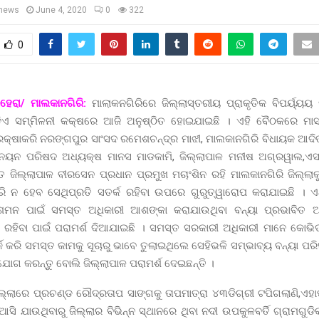
news
June 4, 2020
0
322
0
ବେହେରା/ ମାଲକାନଗିରି:
ମାଲାକନଗିରିରେ ଜିଲ୍ଲାସ୍ତରୀୟ ପ୍ରାକୃତିକ ବିପର୍ୟ୍ୟୟ
ଏ ସମ୍ମିଳନୀ କକ୍ଷରେ ଆଜି ଅନୁଷ୍ଠିତ ହୋଇଯାଇଛି । ଏହି ବୈଠକରେ ମାସ
 ରକ୍ଷାକରି ନରଙ୍ଗପୁର ସାଂସଦ ରମେଶଚନ୍ଦ୍ର ମାଝୀ, ମାଲକାନଗିରି ବିଧାୟକ ଆଦିତ୍
୍ନୟନ ପରିଷଦ ଅଧ୍ୟକ୍ଷ ମାନସ ମାଡକାମି, ଜିଲ୍ଲାପାଳ ମନୀଷ ଅଗ୍ରୱାଲ,ଏସପ
୍ତ ଜିଲ୍ଲାପାଳ ବୀରସେନ ପ୍ରଧାନ ପ୍ରମୁଖ ମଚାଂଶିନ ରହି ମାଲକାନଗିରି ଜିଲ୍ଲ
 ନ ହେବ ସେଥିପ୍ରତି ସତର୍କ ରହିବା ଉପରେ ଗୁରୁତ୍ୱାରୋପ କରାଯାଇଛି । ଏଥ
୍ରଶମନ ପାଇଁ ସମସ୍ତ ଅଧିକାରୀ ଆଶଙ୍କା କରାଯାଉଥିବା ବନ୍ୟା ପ୍ରଭାବିତ 
 ରହିବା ପାଇଁ ପରାମର୍ଶ ଦିଆଯାଇଛି । ସମସ୍ତ ସରକାରୀ ଅଧିକାରୀ ମାନେ କୋଭିଡ
କ କରି ସମସ୍ତ କାମକୁ ସୂଚାରୁ ଭାବେ ତୁଲାଇଥିଲେ ସେହିଭଳି ସମ୍ଭାବ୍ୟ ବନ୍ୟା ପରିସ
ଯୋଗ କରନ୍ତୁ ବୋଲି ଜିଲ୍ଲାପାଳ ପରାମର୍ଶ ଦେଇଛନ୍ତି ।
ଲ୍ଲାରେ ପ୍ରଚଣ୍ଡ ରୌଦ୍ରତାପ ସାଙ୍ଗକୁ ତାପମାତ୍ରା ୪୩ଡିଗ୍ରୀ ଟପିଗଲାଣି,ଏହ
ଆସି ଯାଉଥିବାରୁ ଜିଲ୍ଲାର ବିଭିନ୍ନ ସ୍ଥାନରେ ଥିବା ନଦୀ ଉପକୁଳବର୍ତି ଗ୍ରାମଗୁଡ