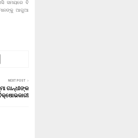
ଣସି ସମୟରେ ବି
ୀମାନଙ୍କୁ ଆଗୁଆ
NEXT POST
୍ମା ଗାନ୍ଧୀଙ୍କ
େ ବିକ୍ଷୋଭକାରୀ