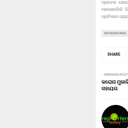
ପ୍ରବେଶ ହୋଇସ
ମାଲକାନଗିରି ଜ
ପ୍ରତିକାର ବ୍ୟବସ
BHUBANESWAR
SHARE
PREVIOUS POST
କରୋନା ମୁକାବ
ସହାୟତା