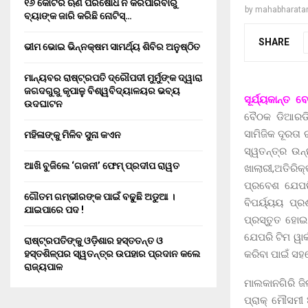
୧୬ କୋଟିର ଋଣ ପରିଷୋଧ ନ କରିପାରିବାରୁ
by
mahabharata
ବ୍ୟାଙ୍କ ଜାରି କରିଛି ନୋଟିସ୍…
SHARE
ଭୀମ ଭୋଇ ଭିନ୍ନକ୍ଷମ ସାମର୍ଥ୍ୟ ଶିବିର ଅନୁଷ୍ଠିତ
ମାନ୍ୟବର ରାଷ୍ଟ୍ରପତି ଦ୍ରୌପଦୀ ମୁର୍ମୁଙ୍କ ଦ୍ୱାରା
ଜଗଦଗୁରୁ କୃପାଳୁ ବିଶ୍ୱବିଦ୍ୟାଳୟର ଭବ୍ୟ
ସୂର୍ଯ୍ୟକାନ୍ତ 
ଉଦଘାଟନ
ବୈଠକ ଡିଆରଡି
ସାମିଜିକ ଦୂରତା
ମହିଳାଙ୍କୁ ମିଳିବ ସୁନା କଏନ
ସ୍ୱତନ୍ତ୍ର ଉନ
ଆଖି ବୁଜିଲେ ‘ଗଜନୀ’ ଫେମ୍ ପ୍ରଦୀପ ରାୱତ
ଖାଲାରୀ,ଅତିରିକ
ପ୍ରବେଶ ଯେପରି
ଗୌତମ ଗମ୍ଭୀରଙ୍କ ପାଇଁ ବଢୁଛି ଅଡୁଆ ।
ବିପର୍ୟ୍ୟୟ ପ
ଯାଇପାରେ ପଦ !
ପ୍ରସ୍ତୁତ ହୋଇ
ଯେପରି ଟିମ ୱାର୍
ରାଷ୍ଟ୍ରପତିଙ୍କୁ ଓଡ଼ିଶାର ହସ୍ତତନ୍ତ ଓ
କରିବା ପାଇଁ ସହ
ହସ୍ତଶିଳ୍ପର ସ୍ୱତନ୍ତ୍ର ଉପହାର ପ୍ରଦାନ କଲେ
ରାଜ୍ୟପାଳ
ମାଲକାନଗିରି ଜି
ପ୍ରାକ୍ ମୌସମୀ 