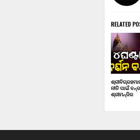
RELATED PO
ଶ୍ରୀବିଗ୍ରହମ
ନୀତି ପାଇଁ ବନ୍
ଶ୍ରୀମନ୍ଦିର