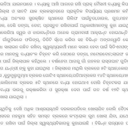
ଇଦିଆ ଯାଇନପାରେ । ବନ୍ୟାକୁ ଆଖି ଆଗରେ ରଖି ପ୍ରାକ୍ ମୈସମୀ ବନ୍ୟାକୁ କିପରି
ିଲ୍ଲା ଓ ସାତଟି ଯାକ ବ୍ଲକସ୍ତରରେ ପ୍ରାକୃତିକ ବିପର୍ୟ୍ୟୟ ପ୍ରଶମନ କମ
 ବନ୍ୟା ଅଚଂଳର ସୁରକ୍ଷିତ ସ୍ଥାନରେ ରିଲିଫ ପାଇଁଚୁଡା,ଡାଉଳ, ଗୁଡ,ମହ
ଳ, ଦେଶି ଡଙ୍ଗା, ବୋଟ, ପ୍ରସ୍ତୁତ ରଖିବାପାଇଁ ଅଧିକାରୀମାନଙ୍କୁ କୁହା ଯାଇଥ
ୟାଲେରିଆ ଜ୍ୱର ଓ ଝାଡାବାନ୍ତିରେ ଅନେକ ଗ୍ରାମବାସୀ ଆକ୍ରାନ୍ତ ହୋଇଥାନ୍ତ
ଁ ଗାଁଗୁଡିକରେ ଫଗିଙ୍ଗ୍, ଡିଡିଟି ର୍ସ୍ପେ କରିବା ସହ ବିଭିନ୍ନ ଅଙ୍ଗନୱାଡି 
ାଲାଇନ ଗଛିତ ରଖିବା, ସ୍ୱାସ୍ଥ୍ୟକର୍ମୀ ମାନେ ସଜାଗ ହେବା ପାଇଁ ସିଡିଏମଓଙ୍କ
ାର ମାନଙ୍କୁ ବନ୍ୟାଚଂଳ ଚିହ୍ନଟ କରି ସେଠାରେ ଡଙ୍ଗା, ମଟୋରବୋଟ,ଲାଇଫ 
ା ପାଇଁ ଜିଲ୍ଲାପାଳ କହିଥିଲେ । ବର୍ଷାହେବା ଆଗରୁ ଗାଁ ଗହଳର ରାସ୍ତାଘାଟ ଗୁଡ
ଗ ଯନ୍ତ୍ରୀ ଙ୍କୁ କୁହା ଯାଇଥିଲା । ଜିଲ୍ଲାରେ ମାଥିଲି ବ୍ଲକରେ ୫ଟି ସ୍ଥାନ,କୋ
େ ,କୁଡୁମୁଲୁଗୁମ୍ମା ବ୍ଲକର ଗୋଟିଏ ସ୍ଥାନରେ,ପଡିଆବ୍ଲକର ୧୪ଟି ସ୍ଥାନରେ,ମ
,କାଲିମେଳା ବ୍ଲକର ୫ଟି ସ୍ଥାନରେ ବନ୍ୟା ହୋଇଥାଏ ବୋଲି ଚିହ୍ନଟକରା ଯା
ୁ ବନ୍ୟା ଦାଉରୁ ରକ୍ଷାକରିବା ଓ ସୁରକ୍ଷା ଦେବା ପାଇଁ ଗତ ବର୍ଷ ୧୭ଟି ସ୍
ୋଲା ଯାଇଥିଲା ।
ିସ୍ଥିତିକୁ ଦେଖି ଅଧିକ ଆଶ୍ରୟସ୍ଥଳି ଦରକାରପଡିଲେ ଖୋଲାଯିବ ବୋଲି ବୈଠ
ଲାସଦର ମହକୁମା ସହିତ ସମସ୍ତ ବ୍ଲକରେ କଂଟ୍ରୋଲ ରୁମ ଖୋଲା ଯିବା, ଯଥେ
 ରଖିବା ପାଇଁ ଜିଲ୍ଲା ସ୍ୱାସ୍ଥ୍ୟବିଭାଗକୁ କୁହାଯାଇଛି । ବିଭିନ୍ନ ରାଜ୍ୟରେ