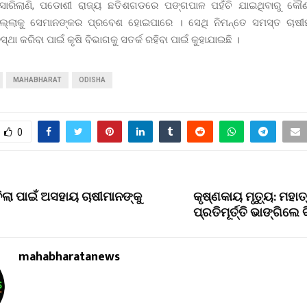
ାରିଲାଣି, ପଡୋଶୀ ରାଜ୍ୟ ଛତିଶଗଡରେ ପଙ୍ଗପାଳ ପହଁଚି ଯାଇଥିବାରୁ କୌ
ିଲ୍ଲାକୁ ସେମାନଙ୍କର ପ୍ରବେଶ ହୋଇପାରେ । ସେଥି ନିମନ୍ତେ ସମସ୍ତ ଚାଷ
୍ଥା କରିବା ପାଇଁ କୃଷି ବିଭାଗକୁ ସତର୍କ ରହିବା ପାଇଁ କୁହାଯାଇଛି ।
MAHABHARAT
ODISHA
0
ିଲା ପାଇଁ ଅସହାୟ ଚାଷୀମାନଙ୍କୁ
କୃଷ୍ଣକାୟ ମୃତ୍ୟୁ: ମହାତ
ପ୍ରତିମୂର୍ତ୍ତି ଭାଙ୍ଗିଲ
mahabharatanews