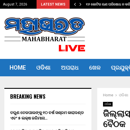
ଦଣ୍ଡ ଏବଂ…
୧୬ କୋଟିର ଋଣ ପରିଷୋଧ ନ କରିପ
August 7, 2026
LATEST NEWS
HOME
ଓଡିଶା
ଅପରାଧ
ଖେଳ
ପ୍ରଯୁକ୍
BREAKING NEWS
Home
ଓଡିଶା
ଓଡିଶା
ଜିଲ୍ଲା
ତରୁଣ ତେଜପାଲଙ୍କୁ ୧୦ ବର୍ଷ ସଶ୍ରମ କାରାଦଣ୍ଡ
ଏବଂ ₹୫ ଲକ୍ଷ ଜରିମାନା…
ବୈଠକ