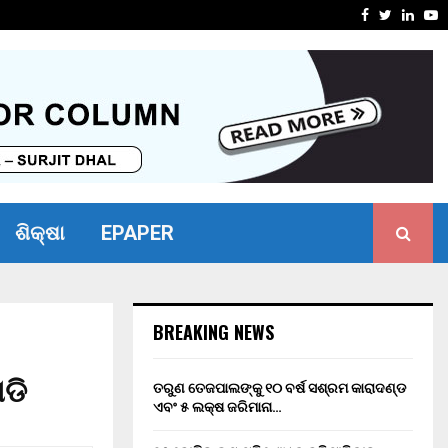
ସାମର୍ଥ୍ୟ ଶିବିର ଅନୁଷ୍ଠିତ
ମାନ୍ୟବର ର
Facebook
Twitter
Linke
Y
ଶିକ୍ଷା
EPAPER
BREAKING NEWS
ଡି
ତରୁଣ ତେଜପାଲଙ୍କୁ ୧୦ ବର୍ଷ ସଶ୍ରମ କାରାଦଣ୍ଡ
ଏବଂ ₹୫ ଲକ୍ଷ ଜରିମାନା…