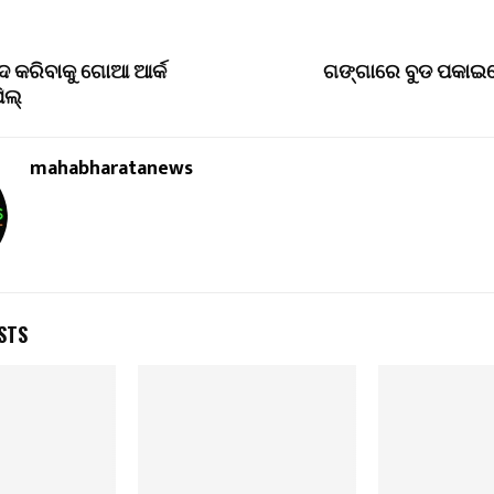
ଦ କରିବାକୁ ଗୋଆ ଆର୍କ
ଗଙ୍ଗାରେ ବୁଡ ପକାଇ
ିଲ୍
mahabharatanews
STS