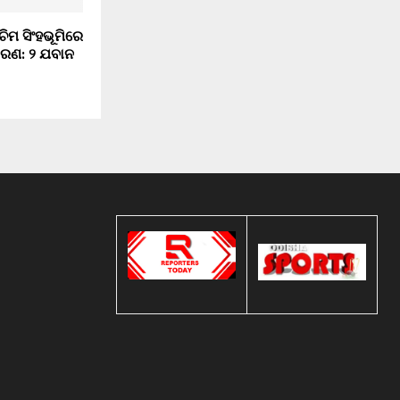
ିମ ସିଂହଭୂମିରେ
ରଣ: ୨ ଯବାନ