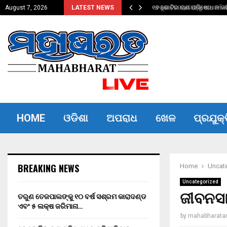
ଦଣ୍ଡ ଏବଂ…
୧୬ କୋଟିର ଋଣ ପରିଷୋଧ ନ କରିପ
August 7, 2026
LATEST NEWS
HOME
ଓଡିଶା
ଅପରାଧ
ଖେଳ
ପ୍ରଯୁକ୍
BREAKING NEWS
Home
Uncat
Uncategorized
ଜୀବନସା
ତରୁଣ ତେଜପାଲଙ୍କୁ ୧୦ ବର୍ଷ ସଶ୍ରମ କାରାଦଣ୍ଡ
ଏବଂ ₹୫ ଲକ୍ଷ ଜରିମାନା…
by
mahabharata