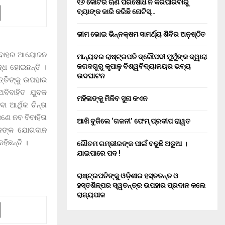
୧୬ କୋଟିର ଋଣ ପରିଷୋଧ ନ କରିପାରିବାରୁ
ବ୍ୟାଙ୍କ ଜାରି କରିଛି ନୋଟିସ୍…
ଭୀମ ଭୋଇ ଭିନ୍ନକ୍ଷମ ସାମର୍ଥ୍ୟ ଶିବିର ଅନୁଷ୍ଠିତ
କ ବିବାହର ଆୟୋଜନ
ମାନ୍ୟବର ରାଷ୍ଟ୍ରପତି ଦ୍ରୌପଦୀ ମୁର୍ମୁଙ୍କ ଦ୍ୱାରା
ଜଗଦଗୁରୁ କୃପାଳୁ ବିଶ୍ୱବିଦ୍ୟାଳୟର ଭବ୍ୟ
୍ଧ ହୋଇଛନ୍ତି ।
ଉଦଘାଟନ
୍ତିଙ୍କୁ ଉପହାର
ବିବାହିତ ଯୁବକ
ମହିଳାଙ୍କୁ ମିଳିବ ସୁନା କଏନ
 ଆର୍ଥିକ ଚିନ୍ତା
ଜଣେ ନବ ବିବାହିତା
ଆଖି ବୁଜିଲେ ‘ଗଜନୀ’ ଫେମ୍ ପ୍ରଦୀପ ରାୱତ
ମାନଙ୍କ ଯୋଗଦାନ
ିଛନ୍ତି ।
ଗୌତମ ଗମ୍ଭୀରଙ୍କ ପାଇଁ ବଢୁଛି ଅଡୁଆ ।
ଯାଇପାରେ ପଦ !
ରାଷ୍ଟ୍ରପତିଙ୍କୁ ଓଡ଼ିଶାର ହସ୍ତତନ୍ତ ଓ
ହସ୍ତଶିଳ୍ପର ସ୍ୱତନ୍ତ୍ର ଉପହାର ପ୍ରଦାନ କଲେ
ରାଜ୍ୟପାଳ