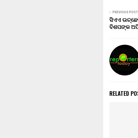
PREVIOUS POST
ସିଏଏ ଉଚ୍ଛେ
ବିଶପଙ୍କ ଅପ
RELATED PO