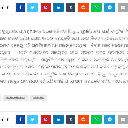
0
:
ଗୁଜୁରାଟର ଅହମ୍ମଦାବାଦ ଠାରେ ଶନିବାର ହିନ୍ଦୁ ଓ ମୁସଲିମଙ୍କ ପାଇଁ ସାମୁହି
ିରେ ଉଭୟ ଧର୍ମର ପ୍ରାୟ ୧୧୦୦ ଦମ୍ପତ୍ତି ଭାଗ ନେଇ ବିବାହ ବନ୍ଧନରେ ଆବଦ
୍ରଷ୍ଟ ପକ୍ଷରୁ ଏହି ଗଣବିବାହର ଆୟୋଜନ ହୋଇଥିଲା । ବିବାହ ପରେ ନବଦମ୍ପତ
ାଇଥିଲା । ଏଭଳି ଗଣବିବାହର ଆୟୋଜନ ହେବା ଫଳରେ ଗରିବ ପରିବାରର ଅ
ୃତ ହୋଇ ପାରୁଛନ୍ତି । ସାମୁହିକ ବିବାହ ଦ୍ୱାରା ଗରିବ ପରିବାରଙ୍କ ଉପରେ ଥିବା
 ସେହି ଦୃଷ୍ଟିରୁ ଏଭଳି ବିବାହରେ ସାମିଲ ହୋଇ ନିଜ ଜୀବନ ସାଥୀ ବାଛି ପାରିଥିବାରୁ 
୍ରମର ପ୍ରଶଂସା କରିଛନ୍ତି । ସାମୁହିକ ଗଣ ବିବାହରେ ଉଭୟ ହିନ୍ଦୁ ଓ ମୁସଲ
ତା ମଜବୁତ ଥିବା ମଧ୍ୟ ଦର୍ଶାଉଛି ବୋଲି ଅନ୍ୟ ଜଣେ ଦମ୍ପତ୍ତି ଏହି ଅବସରରେ କହ
MAHABHARAT
ODISHA
0