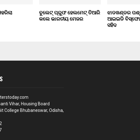
ଓହରିଲା
ବୁଲେଟ୍ ପ୍ରୁଫ ହେଲମେଟ୍ ତିଆରି
ଝାଡଖଣ୍ଡର ପଶ୍ଚ
କଲେ ଭାରତୀୟ ମେଜର
ଆଇଇଡି ବିସ୍ଫୋ
ସହିଦ
S
terstoday.com
anti Vihar, Housing Board
iit College Bhubaneswar, Odisha,
2
7