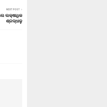
NEXT POST
ଲେ ଲକ୍ଷାଧିକ
ଶ୍ରଦ୍ଧାଳୁ