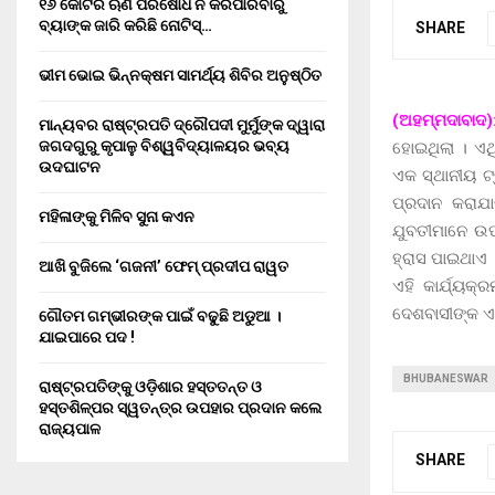
୧୬ କୋଟିର ଋଣ ପରିଷୋଧ ନ କରିପାରିବାରୁ
ବ୍ୟାଙ୍କ ଜାରି କରିଛି ନୋଟିସ୍…
SHARE
ଭୀମ ଭୋଇ ଭିନ୍ନକ୍ଷମ ସାମର୍ଥ୍ୟ ଶିବିର ଅନୁଷ୍ଠିତ
(ଅହମ୍ମଦାବାଦ)
ମାନ୍ୟବର ରାଷ୍ଟ୍ରପତି ଦ୍ରୌପଦୀ ମୁର୍ମୁଙ୍କ ଦ୍ୱାରା
ଜଗଦଗୁରୁ କୃପାଳୁ ବିଶ୍ୱବିଦ୍ୟାଳୟର ଭବ୍ୟ
ହୋଇଥିଲା । ଏଥ
ଉଦଘାଟନ
ଏକ ସ୍ଥାନୀୟ ଟ
ପ୍ରଦାନ କରାଯ
ମହିଳାଙ୍କୁ ମିଳିବ ସୁନା କଏନ
ଯୁବତୀମାନେ ଉପକ
ହ୍ରାସ ପାଇଥାଏ ।
ଆଖି ବୁଜିଲେ ‘ଗଜନୀ’ ଫେମ୍ ପ୍ରଦୀପ ରାୱତ
ଏହି କାର୍ଯ୍ୟକ
ଦେଶବାସୀଙ୍କ ଏକ
ଗୌତମ ଗମ୍ଭୀରଙ୍କ ପାଇଁ ବଢୁଛି ଅଡୁଆ ।
ଯାଇପାରେ ପଦ !
BHUBANESWAR
ରାଷ୍ଟ୍ରପତିଙ୍କୁ ଓଡ଼ିଶାର ହସ୍ତତନ୍ତ ଓ
ହସ୍ତଶିଳ୍ପର ସ୍ୱତନ୍ତ୍ର ଉପହାର ପ୍ରଦାନ କଲେ
ରାଜ୍ୟପାଳ
SHARE