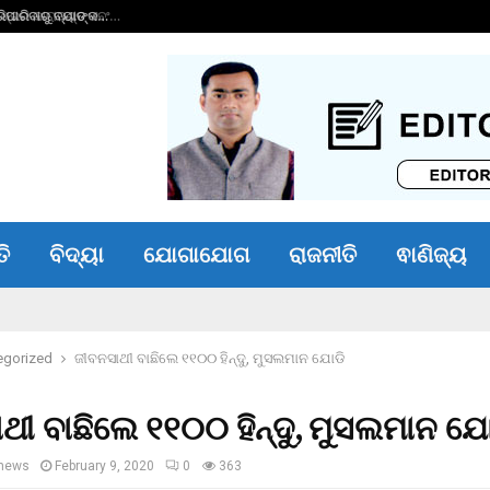
ାରିବାରୁ ବ୍ୟାଙ୍କ…
ଭୀମ ଭୋଇ ଭିନ୍ନକ୍ଷମ 
ତି
ବିଦ୍ୟା
ଯୋଗାଯୋଗ
ରାଜନୀତି
ଵାଣିଜ୍ୟ
egorized
ଜୀବନସାଥୀ ବାଛିଲେ ୧୧୦୦ ହିନ୍ଦୁ, ମୁସଲମାନ ଯୋଡି
ଥୀ ବାଛିଲେ ୧୧୦୦ ହିନ୍ଦୁ, ମୁସଲମାନ ଯୋ
news
February 9, 2020
0
363