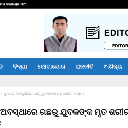
୍ରମ କାରାଦଣ୍ଡ ଏବଂ…
୧୬ କୋଟିର ଋଣ ପରିଷ
ତି
ବିଦ୍ୟା
ଯୋଗାଯୋଗ
ରାଜନୀତି
ଵାଣିଜ୍ୟ
ଝୁଲନ୍ତା ଅବସ୍ଥାରେ ଗଛରୁ ଯୁବକଙ୍କ ମୃତ ଶରୀର ଉଦ୍ଧାର
ା ଅବସ୍ଥାରେ ଗଛରୁ ଯୁବକଙ୍କ ମୃତ ଶରୀ
ର