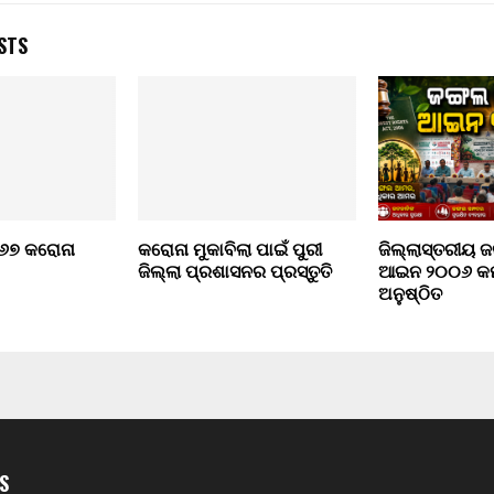
STS
 ୬୭ କରୋନା
କରୋନା ମୁକାବିଲା ପାଇଁ ପୁରୀ
ଜିଲ୍ଲାସ୍ତରୀୟ 
ଜିଲ୍ଲା ପ୍ରଶାସନର ପ୍ରସ୍ତୁତି
ଆଇନ ୨୦୦୬ କର୍
ଅନୁଷ୍ଠିତ
S