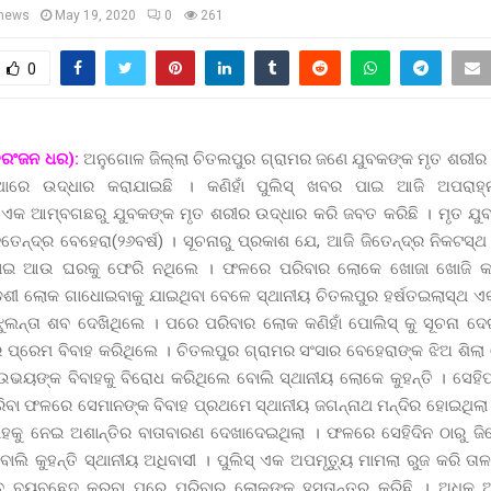
news
May 19, 2020
0
261
0
ତିରଂଜନ ଧର):
ଅନୁଗୋଳ ଜିଲ୍ଲା ଚିତଲପୁର ଗ୍ରାମର ଜଣେ ଯୁବକଙ୍କ ମୃତ ଶରୀ
୍ଥାରେ ଉଦ୍ଧାର କରାଯାଇଛି । କଣିହାଁ ପୁଲିସ୍ ଖବର ପାଇ ଆଜି ଅପରାହ
ତ ଏକ ଆମ୍ବଗଛରୁ ଯୁବକଙ୍କ ମୃତ ଶରୀର ଉଦ୍ଧାର କରି ଜବତ କରିଛି । ମୃତ 
ିତେନ୍ଦ୍ର ବେହେରା(୨୬ବର୍ଷ) । ସୂଚନାରୁ ପ୍ରକାଶ ଯେ, ଆଜି ଜିତେନ୍ଦ୍ର ନିକଟସ
ାଇ ଆଉ ଘରକୁ ଫେରି ନଥିଲେ । ଫଳରେ ପରିବାର ଲୋକେ ଖୋଜା ଖୋଜି କର
ଶୀ ଲୋକ ଗାଧୋଇବାକୁ ଯାଇଥିବା ବେଳେ ସ୍ଥାନୀୟ ଚିତଲପୁର ହର୍ଷତଇଲାସ୍ଥ 
 ଝୁଲନ୍ତା ଶବ ଦେଖିଥିଲେ । ପରେ ପରିବାର ଲୋକ କଣିହାଁ ପୋଲିସ୍ କୁ ସୂଚନା ଦ
୍ଦ୍ର ପ୍ରେମ ବିବାହ କରିଥିଲେ । ଚିତଲପୁର ଗ୍ରାମର ସଂସାର ବେହେରାଙ୍କ ଝିଅ ଶିଲା ବ
ୟଙ୍କ ବିବାହକୁ ବିରୋଧ କରିଥିଲେ ବୋଲି ସ୍ଥାନୀୟ ଲୋକେ କୁହନ୍ତି । ସେହିପରି
ିବା ଫଳରେ ସେମାନଙ୍କ ବିବାହ ପ୍ରଥମେ ସ୍ଥାନୀୟ ଜଗନ୍ନାଥ ମନ୍ଦିର ହୋଇଥିଲ
ାହକୁ ନେଇ ଅଶାନ୍ତିର ବାତାବାରଣ ଦେଖାଦେଇଥିଲା । ଫଳରେ ସେହିଦିନ ଠାରୁ ଜିତ
ୋଲି କୁହନ୍ତି ସ୍ଥାନୀୟ ଅଧିବାସୀ । ପୁଲିସ୍ ଏକ ଅପମୃତ୍ୟୁ ମାମଲା ରୁଜ କରି 
ବ ବ୍ୟବଛେଦ କରବା ପରେ ପରିବାର ଲୋକଙ୍କୁ ହସ୍ତାନ୍ତର କରିଛି । ଅଧିକ ଅ