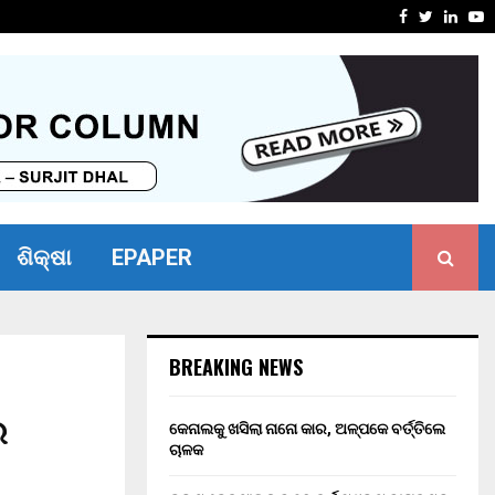
ୋଧ ନ କରିପାରିବାରୁ ବ୍ୟାଙ୍କ…
ଭୀମ ଭୋଇ ଭ
Facebook
Twitter
Linke
Y
ଶିକ୍ଷା
EPAPER
BREAKING NEWS
ର
କେନାଲକୁ ଖସିଲା ନାନୋ କାର, ଅଳ୍ପକେ ବର୍ତ୍ତିଲେ
ଚାଳକ