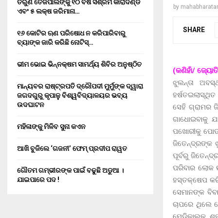
ତରୁଣ ତେଜପାଲଙ୍କୁ ୧୦ ବର୍ଷ ସଶ୍ରମ କାରାଦଣ୍ଡ
by
mahabharata
ଏବଂ ₹୫ ଲକ୍ଷ ଜରିମାନା…
SHARE
୧୬ କୋଟିର ଋଣ ପରିଷୋଧ ନ କରିପାରିବାରୁ
ବ୍ୟାଙ୍କ ଜାରି କରିଛି ନୋଟିସ୍…
ଭୀମ ଭୋଇ ଭିନ୍ନକ୍ଷମ ସାମର୍ଥ୍ୟ ଶିବିର ଅନୁଷ୍ଠିତ
(କଣିହାଁ/ ଜ୍ୟୋ
ଝୁଲନ୍ତା ଅବସ
ମାନ୍ୟବର ରାଷ୍ଟ୍ରପତି ଦ୍ରୌପଦୀ ମୁର୍ମୁଙ୍କ ଦ୍ୱାରା
ହର୍ଷତଇଲାସ୍ଥି
ଜଗଦଗୁରୁ କୃପାଳୁ ବିଶ୍ୱବିଦ୍ୟାଳୟର ଭବ୍ୟ
ଉଦଘାଟନ
ସେହି ଗ୍ରାମର ଜ
ଗାଧୋଇବାକୁ ଯ
ମହିଳାଙ୍କୁ ମିଳିବ ସୁନା କଏନ
ପଖୋରୀକୁ ପୋଡ
ଜିତେନ୍ଦ୍ରଙ୍କ
ଆଖି ବୁଜିଲେ ‘ଗଜନୀ’ ଫେମ୍ ପ୍ରଦୀପ ରାୱତ
ପୂର୍ବରୁ ଜିତେନ
ପରିବାର ଲୋକ ଉଭ
ଗୌତମ ଗମ୍ଭୀରଙ୍କ ପାଇଁ ବଢୁଛି ଅଡୁଆ ।
ହସ୍ତକ୍ଷେପ କର
ଯାଇପାରେ ପଦ !
ସେମାନଙ୍କ ବିବ
ଚାପରେ ଥିଲେ ବ
ମେଡିକାଲକୁ ଶ