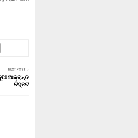
NEXT POST
ୂଆ ଆକ୍ରାନ୍ତ
ଚିହ୍ନଟ