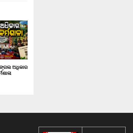
ଜଙ୍ଗଲ ଅଧିକାର
ମଶାଳା