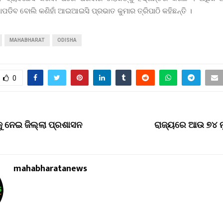
ପଡିବ ବୋଲି କଣିହାଁ ଆଇଆଇସି ପ୍ରଭାତ କୁମାର ତ୍ରିପାଠି କହିଛନ୍ତି ।
MAHABHARAT
ODISHA
0
ୁ ନେଇ ଜିଲ୍ଲା ପ୍ରଶାସନ
ରାଜ୍ୟରେ ଆଉ ୭୪ ନ
mahabharatanews