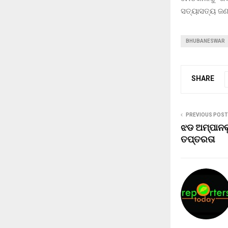
ସତ୍ୟାସତ୍ୟ ଜଣା
BHUBANESWAR
SHARE
PREVIOUS POST
ଝଡ ଅମ୍ପାନକ
ତପ୍ତରତା