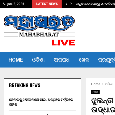
ତିଲେ ଚାଳକ
ତରୁଣ ତେଜପାଲଙ୍କୁ ୧୦ ବର୍ଷ ସଶ
August 7, 2026
LATEST NEWS
HOME
ଓଡିଶା
ଅପରାଧ
ଖେଳ
ପ୍ରଯୁକ୍
BREAKING NEWS
Home
ଓଡିଶା
ଓଡିଶା
ଝୁଲନ୍ତ
କେନାଲକୁ ଖସିଲା ନାନୋ କାର, ଅଳ୍ପକେ ବର୍ତ୍ତିଲେ
ଚାଳକ
ଉଦ୍ଧା