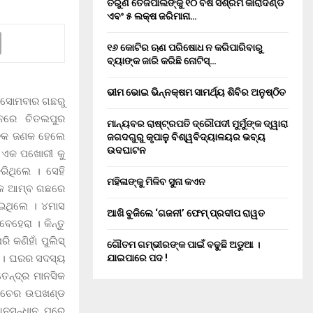
ତରୁଣ ତେଜପାଲଙ୍କୁ ୧୦ ବର୍ଷ ସଶ୍ରମ କାରାଦଣ୍ଡ
ଏବଂ ₹୫ ଲକ୍ଷ ଜରିମାନା…
୧୬ କୋଟିର ଋଣ ପରିଷୋଧ ନ କରିପାରିବାରୁ
ବ୍ୟାଙ୍କ ଜାରି କରିଛି ନୋଟିସ୍…
ଭୀମ ଭୋଇ ଭିନ୍ନକ୍ଷମ ସାମର୍ଥ୍ୟ ଶିବିର ଅନୁଷ୍ଠିତ
ର ସୋମବାର ଗଛରୁ
୍ନରେ ଚିତଲପୁର
ମାନ୍ୟବର ରାଷ୍ଟ୍ରପତି ଦ୍ରୌପଦୀ ମୁର୍ମୁଙ୍କ ଦ୍ୱାରା
ଯୁବକ ଜଣକ ହେଲେ
ଜଗଦଗୁରୁ କୃପାଳୁ ବିଶ୍ୱବିଦ୍ୟାଳୟର ଭବ୍ୟ
ଉଦଘାଟନ
୍ଥ ଏକ ପଖୋରୀ କୁ
ିଥିଲେ । ସେହି
ମହିଳାଙ୍କୁ ମିଳିବ ସୁନା କଏନ
ଏକ ଆମ୍ବ ଗଛରେ
େଇଥିଲେ । ୪ମାସ
ଆଖି ବୁଜିଲେ ‘ଗଜନୀ’ ଫେମ୍ ପ୍ରଦୀପ ରାୱତ
େହେରା । କିନ୍ତୁ
 କଣିହାଁ ପୁଲିସ୍
ଗୌତମ ଗମ୍ଭୀରଙ୍କ ପାଇଁ ବଢୁଛି ଅଡୁଆ ।
ା । ଘରର ସଦସ୍ୟ
ଯାଇପାରେ ପଦ !
େନ୍ଦ୍ର ମାନସିକ
ତାଳଚେର ଉପଖଣ୍ଡ
ନୁସନ୍ଧାନ ପରେ