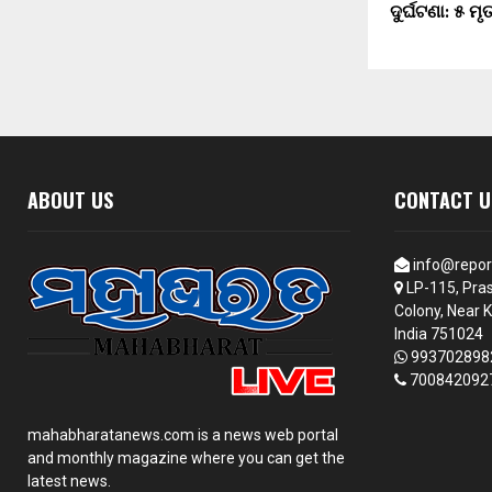
ଦୁର୍ଘଟଣା: ୫ ମ
ABOUT US
CONTACT U
info@repor
LP-115, Pras
Colony, Near K
India 751024
993702898
700842092
mahabharatanews.com is a news web portal
and monthly magazine where you can get the
latest news.