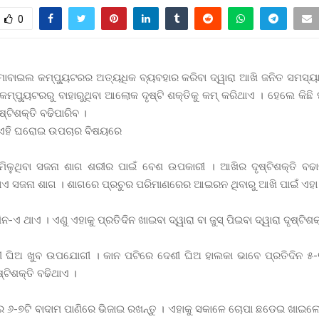
0
ବାଇଲ କମ୍ପ୍ୟୁଟରର ଅତ୍ୟଧିକ ବ୍ୟବହାର କରିବା ଦ୍ୱାରା ଆଖି ଜନିତ ସମସ୍
ମ୍ପ୍ୟୁଟରରୁ ବାହାରୁଥିବା ଆଲୋକ ଦୃଷ୍ଟି ଶକ୍ତିକୁ କମ୍ କରିଥାଏ । ହେଲେ କି
ଷ୍ଟିଶକ୍ତି ବଢିପାରିବ ।
ା ଏହି ଘରୋଇ ଉପଚାର ବିଷୟରେ
 ମିଳୁଥିବା ସଜନା ଶାଗ ଶରୀର ପାଇଁ ବେଶ ଉପକାରୀ । ଆଖିର ଦୃଷ୍ଟିଶକ୍ତି ବଢ
 ସଜନା ଶାଗ । ଶାଗରେ ପ୍ରଚୁର ପରିମାଣରେର ଆଇରନ ଥିବାରୁ ଆଖି ପାଇଁ ଏହା
-ଏ ଥାଏ । ଏଣୁ ଏହାକୁ ପ୍ରତିଦିନ ଖାଇବା ଦ୍ୱାରା ବା ଜୁସ୍ ପିଇବା ଦ୍ୱାରା ଦୃଷ୍ଟିଶକ
ୀ ଘିଅ ଖୁବ ଉପଯୋଗୀ । କାନ ପଟିରେ ଦେଶୀ ଘିଅ ହାଲକା ଭାବେ ପ୍ରତିଦିନ ୫-
ଟିଶକ୍ତି ବଢିଥାଏ ।
ରେ ୬-୭ଟି ବାଦାମ ପାଣିରେ ଭିଜାଇ ରଖନ୍ତୁ । ଏହାକୁ ସକାଳେ ଚୋପା ଛଡେଇ ଖାଇ