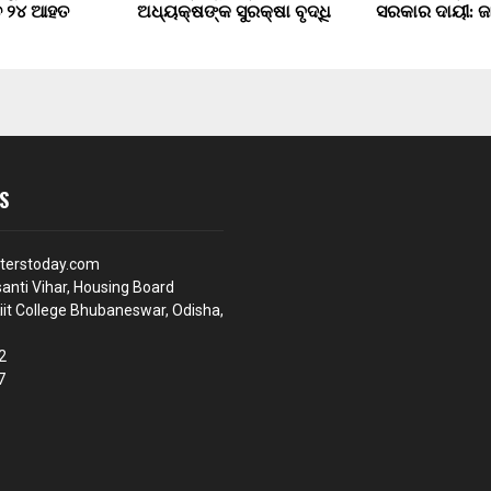
ୃତ ୨୪ ଆହତ
ଅଧ୍ୟକ୍ଷଙ୍କ ସୁରକ୍ଷା ବୃଦ୍ଧି
ସରକାର ଦାୟୀ: 
S
terstoday.com
anti Vihar, Housing Board
iit College Bhubaneswar, Odisha,
2
7