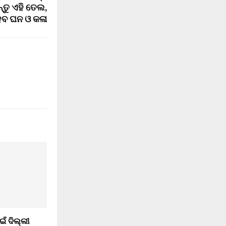
ତୁ ଏହି ତେଲ,
ବ ଘନ ଓ କଳା
ଇଁ ଦିଲ୍ଲୀ