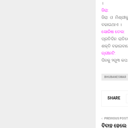
।
ଜିରା:
ଜିରା ଓ ମିଶ୍ର
ବଢାଇଥାଏ ।
ସୋରିଷ ତେଲ:
ପ୍ରତିଦିନ ରାତ
ଶକ୍ତି ବଢାଇବାର
ଗ୍ରୀନଟି:
ଦିନକୁ ୨ରୁ୩ କପ 
BHUBANESWAR
SHARE
PREVIOUS POST
ବିବାହ ହେଲେ