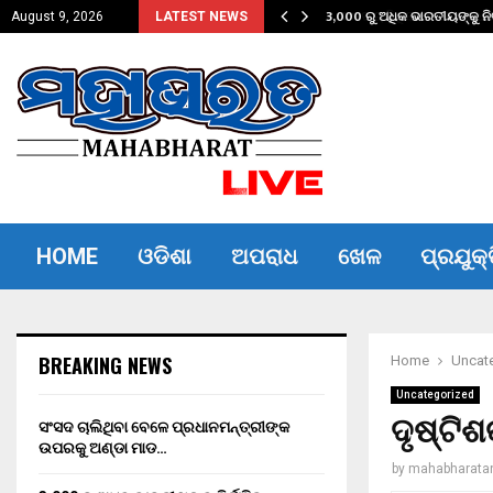
କ ଉପରକୁ ଅଣ୍ଡା ମାଡ…
3,000 ରୁ ଅଧିକ ଭାରତୀୟଙ୍କୁ ନିର
August 9, 2026
LATEST NEWS
HOME
ଓଡିଶା
ଅପରାଧ
ଖେଳ
ପ୍ରଯୁକ୍
BREAKING NEWS
Home
Uncat
Uncategorized
ଦୃଷ୍ଟିଶ
ସଂସଦ ଚାଲିଥିବା ବେଳେ ପ୍ରଧାନମନ୍ତ୍ରୀଙ୍କ
ଉପରକୁ ଅଣ୍ଡା ମାଡ…
by
mahabharata