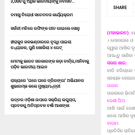
3,000 ରୁ ଅଧିକ ଭାରତୀୟଙ୍କୁ ନିର୍ବାସିତ…
SHARE
ତମାଖୁ ବିରୋଧୀ ସଚେତନତା କାର୍ଯ୍ୟକ୍ରମ
ସର୍ଜରୀ ମଝିରେ ରଫିଙ୍କ ଗୀତ ଗାଇଲେ ସୋନୁ
(ମହାଭାରତ):
ମୋ
। ମୋବାଇଲ ଓ କ
ହୀରାକୁଦ ଜଳଭଣ୍ଡାରରେ ବୃଦ୍ଧି ପାଇଲା
ଦ୍ୱାରା ଆଖିର ଦୃ
ବନ୍ୟାଜଳ, ପୁଣି ଖୋଲିଲା ୪ ଗେଟ୍
ଆସନ୍ତୁ ଜାଣିବ
ମେଟାକୁ ଭାରତ ସରକାରଙ୍କ କଡ଼ା ବାର୍ତ୍ତା,ମାନିବାକୁ
ସଜନା ଶାଗ:
ପଡ଼ିବ ଭାରତୀୟ ଆଇନ
ବାଡି ବଗିଚାରେ
ସହାୟକ ହୋଇଥାଏ
ରାଜ୍ୟରେ ‘ଘରେ ଘରେ ତ୍ରିରଙ୍ଗା’ ଅଭିଯାନର
ଗାଜର:
ଶୁଭାରମ୍ଭ କଲେ ମୁଖ୍ୟମନ୍ତ୍ରୀ
ଗାଜରରେ ଭିଟାମିନ
ଉତ୍ତର ଓଡ଼ିଶା ଉପରେ ସକ୍ରିୟ ଲଘୁଚାପ,
ଦେଶୀ ଘିଅ:
ପ୍ରବଳରୁ ଅତିପ୍ରବଳ ବର୍ଷା ଆଶଙ୍କା
ଆଖି ପାଇଁ ଦେଶ
କଲେ ଆଖିର ଦୃଷ୍
ବାଦାମ:
ପ୍ରତିଦିନ ରାତି