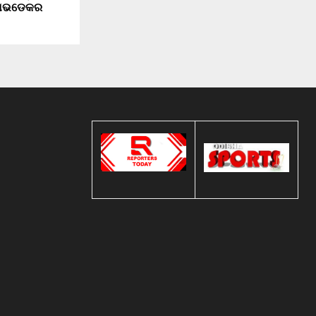
ଜାଭଡେକର