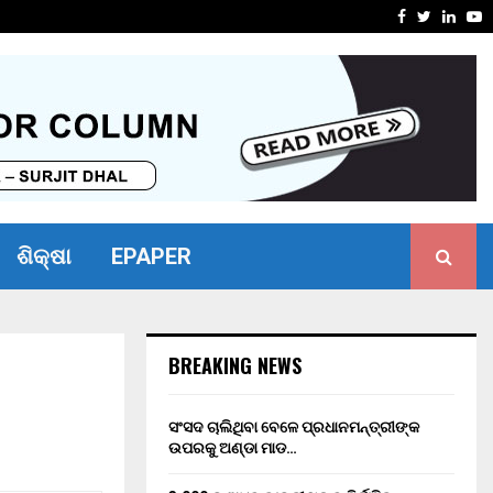
ନତା କାର୍ଯ୍ୟକ୍ରମ
ସର୍ଜରୀ ମ
Facebook
Twitter
Linke
Y
ଶିକ୍ଷା
EPAPER
BREAKING NEWS
ସଂସଦ ଚାଲିଥିବା ବେଳେ ପ୍ରଧାନମନ୍ତ୍ରୀଙ୍କ
ଉପରକୁ ଅଣ୍ଡା ମାଡ…