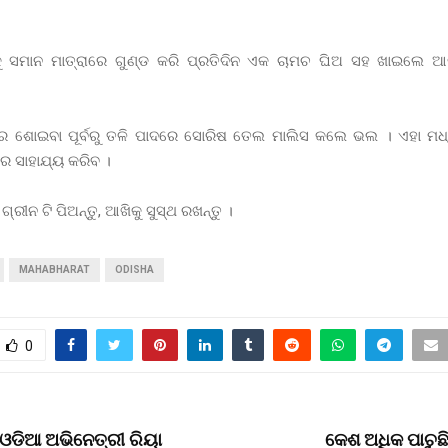
ୀକୁ ସମାନ ମାତ୍ରାରେ ଗୁଣ୍ଡ କରି ପ୍ରତିଦିନ ଏକ ଚାମଚ ଘିଅ ସହ ଖାଇଲେ ଆଖି
ିରେ ଶୋଇବା ପୂର୍ବରୁ ତଳି ପାଦରେ ସୋରିଷ ତେଲ ମାଲିସ କଲେ ଭଲ । ଏହା ମଧ୍
େ ସାହାଯ୍ୟ କରିବ ।
ଗ୍ରୀନ ଟି ପିଅନ୍ତୁ, ଆଖିକୁ ସୁସ୍ଥ ରଖନ୍ତୁ ।
MAHABHARAT
ODISHA
0
 ଓଡିଆ ଅଭିନେତ୍ରୀ ରିୟା
କେଶ ଅଧିକ ପାଚୁଛି