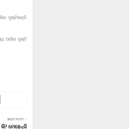
ର ଦୃଷ୍ଟିଶକ୍ତି
ୟ ଆଖିର ଦୃଷ୍ଟି
NEXT POST
 କି? ମେହେନ୍ଦି