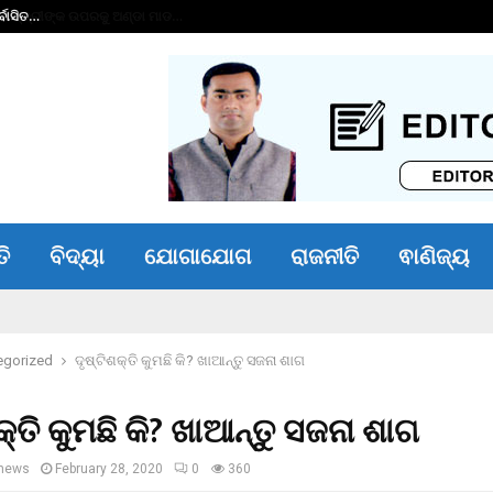
୍ବାସିତ…
ତମାଖୁ ବିରୋଧୀ ସଚେତ
ତି
ବିଦ୍ୟା
ଯୋଗାଯୋଗ
ରାଜନୀତି
ଵାଣିଜ୍ୟ
egorized
ଦୃଷ୍ଟିଶକ୍ତି କୁମଛି କି? ଖାଆନ୍ତୁ ସଜନା ଶାଗ
କ୍ତି କୁମଛି କି? ଖାଆନ୍ତୁ ସଜନା ଶାଗ
news
February 28, 2020
0
360