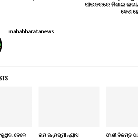
ପାଉଡରରେ ମିଶାଇ ଲଗାନ୍
କେଶ ହେ
mahabharatanews
STS
ରୁଥିବା ବେଳେ
ରାମ ଜନ୍ମଭୂମୀ ନ୍ୟାସ
ଫାଶୀ ବିଳମ୍ବ ପା