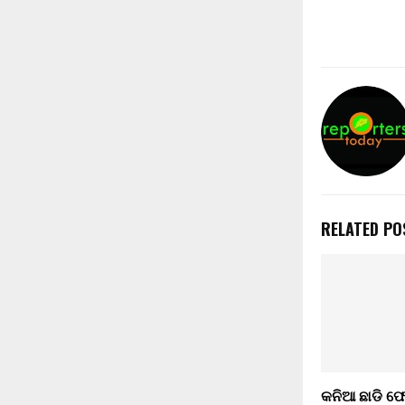
RELATED PO
କନିଆ ଛାଡି ଫେ