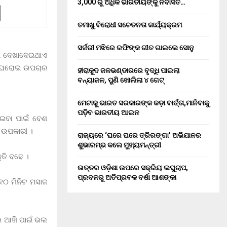
3,000 ରୁ ଅଧିକ ଭାରତୀୟଙ୍କୁ ନିର୍ବାସିତ…
ତମାଖୁ ବିରୋଧୀ ସଚେତନତା କାର୍ଯ୍ୟକ୍ରମ
ସର୍ଜରୀ ମଝିରେ ରଫିଙ୍କ ଗୀତ ଗାଇଲେ ସୋନୁ
ୟା ଦେଖାଦେଇଥାଏ
ଛି ଘରୋଇ ଉପଚାର
ହୀରାକୁଦ ଜଳଭଣ୍ଡାରରେ ବୃଦ୍ଧି ପାଇଲା
ବନ୍ୟାଜଳ, ପୁଣି ଖୋଲିଲା ୪ ଗେଟ୍
ମେଟାକୁ ଭାରତ ସରକାରଙ୍କ କଡ଼ା ବାର୍ତ୍ତା,ମାନିବାକୁ
ପଡ଼ିବ ଭାରତୀୟ ଆଇନ
ାଇବା ପାଇଁ ବେଶ
 ଉପକାରୀ ।
ରାଜ୍ୟରେ ‘ଘରେ ଘରେ ତ୍ରିରଙ୍ଗା’ ଅଭିଯାନର
ଶୁଭାରମ୍ଭ କଲେ ମୁଖ୍ୟମନ୍ତ୍ରୀ
୍ତି ବଢେ ।
ଉତ୍ତର ଓଡ଼ିଶା ଉପରେ ସକ୍ରିୟ ଲଘୁଚାପ,
ପ୍ରବଳରୁ ଅତିପ୍ରବଳ ବର୍ଷା ଆଶଙ୍କା
୧୦ ମିନିଟ ମସାଜ
ଲେ ଆଖି ପାଇଁ ଭଲ