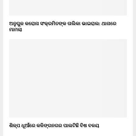
ଅନୁଗୁଳ କରୋନା ସଂକ୍ରମିତଙ୍କ ତାଲିକା ଭାଇରାଲ: ଥାନାରେ
ମାମଲା
ଶିଳ୍ପ ଧୂଆଁରେ କଳିଙ୍ଗନଗର ପାଲଟିଛି ବିଷ ବଳୟ