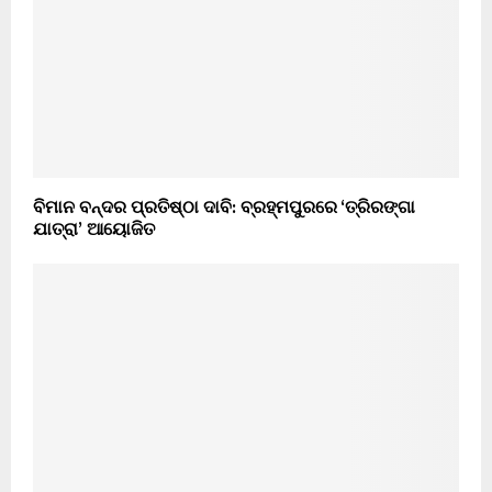
ବିମାନ ବନ୍ଦର ପ୍ରତିଷ୍ଠା ଦାବି: ବ୍ରହ୍ମପୁରରେ ‘ତ୍ରିରଙ୍ଗା
ଯାତ୍ରା’ ଆୟୋଜିତ