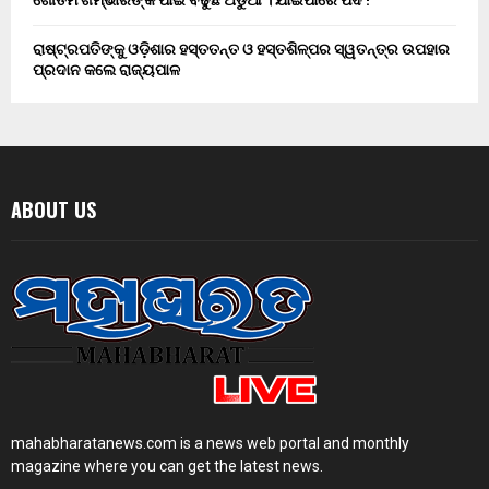
ଗୌତମ ଗମ୍ଭୀରଙ୍କ ପାଇଁ ବଢୁଛି ଅଡୁଆ । ଯାଇପାରେ ପଦ !
ରାଷ୍ଟ୍ରପତିଙ୍କୁ ଓଡ଼ିଶାର ହସ୍ତତନ୍ତ ଓ ହସ୍ତଶିଳ୍ପର ସ୍ୱତନ୍ତ୍ର ଉପହାର
ପ୍ରଦାନ କଲେ ରାଜ୍ୟପାଳ
ABOUT US
mahabharatanews.com is a news web portal and monthly
magazine where you can get the latest news.