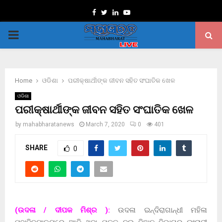
Facebook
Twitter
Linkedin
Youtube
PRIMARY
MENU
Home
ଓଡିଶା
ପରୀକ୍ଷାର୍ଥୀଙ୍କ ଜୀବନ ସହିତ ସଂଘାତିକ ଖେଳ
ଓଡିଶା
ପରୀକ୍ଷାର୍ଥୀଙ୍କ ଜୀବନ ସହିତ ସଂଘାତିକ ଖେଳ
by
mahabharatanews
March 7, 2020
0
401
SHARE
0
(ଉଦଳା / ଦୀପକ ମିଶ୍ର ):
ଉଦଳା ଇନ୍ଦିରାଗାନ୍ଧୀ ମହିଳା