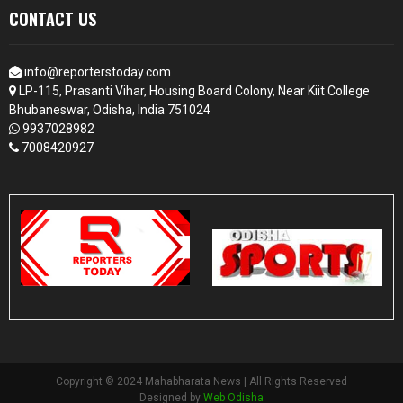
CONTACT US
info@reporterstoday.com
LP-115, Prasanti Vihar, Housing Board Colony, Near Kiit College
Bhubaneswar, Odisha, India 751024
9937028982
7008420927
Copyright © 2024 Mahabharata News | All Rights Reserved
Designed by
Web Odisha