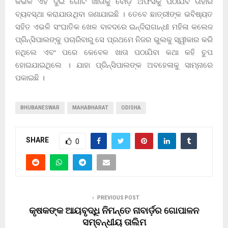
କିଭଳି ଏହି ଦୁଇ ଗୋଟି ଖାତାକୁ ବୋର୍ଡ଼ ଅଫିସକୁ ପଠାଯିବ ତାହାର
ବ୍ୟବସ୍ଥା କରାଯାଉଥିବା ଜଣାଯାଇଛି । ତେବେ ଛାତ୍ରୀଙ୍କ ଭବିଷ୍ୟତ
ସହିତ ଏଭଳି ସଂଘାତିକ ଖେଳ ବାବଦରେ ଇନ୍ଦିରାଗାନ୍ଧୀ ମହିଳା କଲେଜ
ପ୍ରିନ୍ସିପାଲଙ୍କୁ ପଚାରିବାରୁ ସେ ପ୍ରଥମେ ନିଜର ଭୁଲକୁ ସ୍ୱୀକାର କରି
ନଥିଲେ ଏବଂ ପରେ କେବେଳ ଖାତା ପଠାଯିବା କଥା କହି ଚୁପ
ହୋଇଯାଇଥିଲେ । ଯାହା ପ୍ରିନ୍ସିପାଲଙ୍କ ଅବହେଳାକୁ ସାମ୍ନାରେ
ପକାଇଛି ।
BHUBANESWAR
MAHABHARAT
ODISHA
SHARE
0
PREVIOUS POST
କୃଷକଙ୍କ ଆୟବୃଦ୍ଧି ନିମନ୍ତେ ନାବାର୍ଡ଼ର ଗୋପାଳନ
ସମ୍ବନ୍ଧୀୟ ତାଲିମ