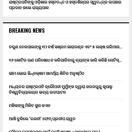
ରାଷ୍ଟ୍ରପତିଙ୍କୁ ଓଡ଼ିଶାର ହସ୍ତତନ୍ତ ଓ ହସ୍ତଶିଳ୍ପର ସ୍ୱତନ୍ତ୍ର ଉପହାର
ପ୍ରଦାନ କଲେ ରାଜ୍ୟପାଳ
BREAKING NEWS
ତରୁଣ ତେଜପାଲଙ୍କୁ ୧୦ ବର୍ଷ ସଶ୍ରମ କାରାଦଣ୍ଡ ଏବଂ ₹୫ ଲକ୍ଷ ଜରିମାନା…
୧୬ କୋଟିର ଋଣ ପରିଷୋଧ ନ କରିପାରିବାରୁ ବ୍ୟାଙ୍କ ଜାରି କରିଛି ନୋଟିସ୍…
ଭୀମ ଭୋଇ ଭିନ୍ନକ୍ଷମ ସାମର୍ଥ୍ୟ ଶିବିର ଅନୁଷ୍ଠିତ
ମାନ୍ୟବର ରାଷ୍ଟ୍ରପତି ଦ୍ରୌପଦୀ ମୁର୍ମୁଙ୍କ ଦ୍ୱାରା ଜଗଦଗୁରୁ କୃପାଳୁ
ବିଶ୍ୱବିଦ୍ୟାଳୟର ଭବ୍ୟ ଉଦଘାଟନ
ମହିଳାଙ୍କୁ ମିଳିବ ସୁନା କଏନ
ଆଖି ବୁଜିଲେ ‘ଗଜନୀ’ ଫେମ୍ ପ୍ରଦୀପ ରାୱତ