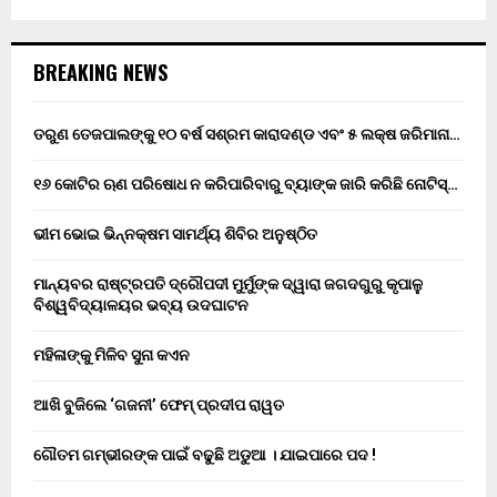
BREAKING NEWS
ତରୁଣ ତେଜପାଲଙ୍କୁ ୧୦ ବର୍ଷ ସଶ୍ରମ କାରାଦଣ୍ଡ ଏବଂ ₹୫ ଲକ୍ଷ ଜରିମାନା…
୧୬ କୋଟିର ଋଣ ପରିଷୋଧ ନ କରିପାରିବାରୁ ବ୍ୟାଙ୍କ ଜାରି କରିଛି ନୋଟିସ୍…
ଭୀମ ଭୋଇ ଭିନ୍ନକ୍ଷମ ସାମର୍ଥ୍ୟ ଶିବିର ଅନୁଷ୍ଠିତ
ମାନ୍ୟବର ରାଷ୍ଟ୍ରପତି ଦ୍ରୌପଦୀ ମୁର୍ମୁଙ୍କ ଦ୍ୱାରା ଜଗଦଗୁରୁ କୃପାଳୁ
ବିଶ୍ୱବିଦ୍ୟାଳୟର ଭବ୍ୟ ଉଦଘାଟନ
ମହିଳାଙ୍କୁ ମିଳିବ ସୁନା କଏନ
ଆଖି ବୁଜିଲେ ‘ଗଜନୀ’ ଫେମ୍ ପ୍ରଦୀପ ରାୱତ
ଗୌତମ ଗମ୍ଭୀରଙ୍କ ପାଇଁ ବଢୁଛି ଅଡୁଆ । ଯାଇପାରେ ପଦ !