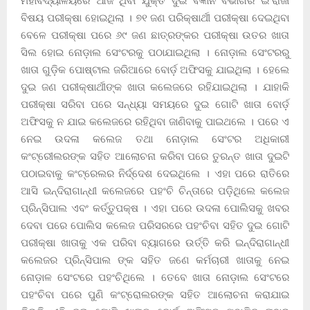
ମହାବିଦ୍ୟାଳୟରେ ଆଜି ଥିବା ଯୁକ୍ତ ଦୁଇ ବିଜ୍ଞାନ ବିଭାଗର ଇଂରାଜୀ
ବିଷୟ ପରୀକ୍ଷା ହୋଇଥିଲା । ୭୧ ଜଣ ପରିକ୍ଷାର୍ଥୀ ପରୀକ୍ଷା ଦେଇଥିବା
ବେଳେ ପରୀକ୍ଷା ପରେ ୬୯ ଜଣ ଛାତ୍ରଙ୍କର ପରୀକ୍ଷା ଉତର ଖାତା
ସିଲ ହୋଇ ନୋଡ଼ାଲ ସେଂଟରକୁ ପଠାଯାଇଥିଲା । ନୋଡ଼ାଲ ସେଂଟରରୁ
ଖାତା ଗୁଡ଼ିକ ପୋଷ୍ଟାଲ ଜରିଆରେ ବୋର୍ଡ଼ ଅଫିସକୁ ଯାଇଥିଲା । ହେଲେ
ଦୁଇ ଜଣ ପରୀକ୍ଷାର୍ଥୀଙ୍କ ଖାତା କଲେଜରେ ରହିଯାଇଥିଲା । ଯାହାକି
ପରୀକ୍ଷା ସରିବା ପରେ ସନ୍ଧ୍ୟା ସମୟରେ ଦୁଇ ଗୋଟି ଖାତା ବୋର୍ଡ଼
ଅଫିସକୁ ନ ଯାଇ କଲେଜରେ ରହିଥିବା ଜାଣିବାକୁ ପାଇଥଲେ । ପରେ ଏ
ନେଇ ଉଦଳା କଲେଜ ତଥା ନୋଡ଼ାଲ ସେଂଟର ଅଧିକାରୀ
କଂଟ୍ରେୀଲରଙ୍କ ସହିତ ଆଲୋଚନା କରିବା ପରେ ତୁରନ୍ତ ଖାତା ଦୁଇଟି
ପଠାଇବାକୁ କଂଟ୍ରେଲର ନିର୍ଦ୍ଦେଶ ଦେଇଥିଲେ । ଏହା ପରେ ରାତିରେ
ଆସି ଇନ୍ଦିରାଗାନ୍ଧୀ କଲେଜରେ ପହଂଚି ଚିନ୍ତାରେ ପଡ଼ିଥିଲେ କଲେଜ
ପ୍ରିନ୍ସିପାଲ ଏବଂ କର୍ତ୍ତୁପକ୍ଷ । ଏହା ପରେ ଉଦଳା ପୋଲିସକୁ ଖବର
ଦେବା ପରେ ପୋଲିସ କଲେଜ ପରିସରରେ ପହଂଚିବା ସହିତ ଦୁଇ ଗୋଟି
ପରୀକ୍ଷା ଖାତାକୁ ଏକ ପରିବା ବ୍ୟାଗରେ ଉର୍ତ୍ତି କରି ଇନ୍ଦିରାଗାନ୍ଧୀ
କଲେଜର ପ୍ରିନ୍ସିପାଲ ଙ୍କ ସହିତ ଜଣେ କର୍ମଚାରୀ ଖାତାକୁ ନେଇ
ନୋଡ଼ାଳ ସେଂଟରେ ପହଂଚିଥିଲେ । ତେବେ ଖାତା ନୋଡ଼ାଲ ସେଂଟରେ
ପହଂଚିବା ପରେ ପୁଣି କଂଟ୍ରୋଲରଙ୍କ ସହିତ ଆଲୋଚନା କରାଯାଇ