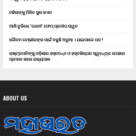
ମହିଳାଙ୍କୁ ମିଳିବ ସୁନା କଏନ
ଆଖି ବୁଜିଲେ ‘ଗଜନୀ’ ଫେମ୍ ପ୍ରଦୀପ ରାୱତ
ଗୌତମ ଗମ୍ଭୀରଙ୍କ ପାଇଁ ବଢୁଛି ଅଡୁଆ । ଯାଇପାରେ ପଦ !
ରାଷ୍ଟ୍ରପତିଙ୍କୁ ଓଡ଼ିଶାର ହସ୍ତତନ୍ତ ଓ ହସ୍ତଶିଳ୍ପର ସ୍ୱତନ୍ତ୍ର ଉପହାର
ପ୍ରଦାନ କଲେ ରାଜ୍ୟପାଳ
ABOUT US