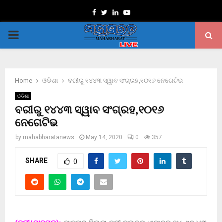
Facebook
Twitter
Linkedin
Youtube
PRIMARY
MENU
Home
ଓଡିଶା
ବରୀରୁ ୧୪୪୩ ସ୍ୱାବ ସଂଗ୍ରହ,୧୦୧୬ ନେଗେଟିଭ
ଓଡିଶା
ବରୀରୁ ୧୪୪୩ ସ୍ୱାବ ସଂଗ୍ରହ,୧୦୧୬
ନେଗେଟିଭ
by
mahabharatanews
May 14, 2020
0
357
SHARE
0