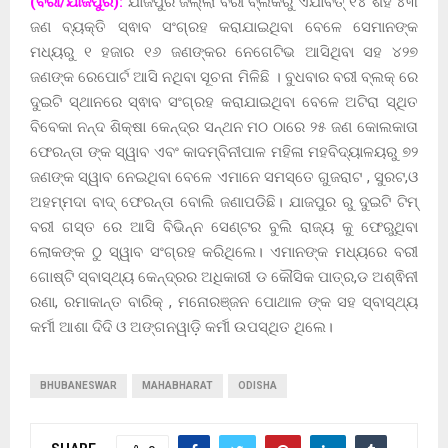
(ବରୀ/ଯାଜପୁର):
ଯାଜପୁର ଜିଲ୍ଲା ବରୀ ବ୍ଲକରୁ ଏଯାବତ୍ ୧୪ ଶହ ୪୩
ଜଣ ବ୍ୟକ୍ତି ସ୍ଵାବ ସଂଗ୍ରହ କରାଯାଇଥିବା ବେଳେ ସେମାନଙ୍କ
ମଧ୍ୟରୁ ୧ ହଜାର ୧୬ ଜଣଙ୍କର ନେଗେଟିଭ ଆସିଥିବା ସହ ୪୨୭
ଜଣଙ୍କ ରେପୋର୍ଟ ଆସି ନଥିବା ସୂଚନା ମିଳିଛି । ବୁଧବାର ବରୀ ବ୍ଲକ୍ ରେ
ଦୁଇଟି ସ୍ଥାନରେ ସ୍ଵାବ ସଂଗ୍ରହ କରାଯାଇଥିବା ବେଳେ ଅଟିରା ସ୍ଥିତ
ବିବେକା ନନ୍ଦ ଶିକ୍ଷା କେନ୍ଦ୍ର ସନ୍ଥନ ମଠ ଠାରେ ୨୫ ଜଣ କୋଲକାତା
ଫେରନ୍ତା ଙ୍କ ସ୍ୱାବ ଏବଂ କାଦମ୍ବିନୀପାଳ ମହିଳା ମହବିଦ୍ୟାଳୟରୁ ୭୨
ଜଣଙ୍କ ସ୍ୱାବ ନେଇଥିବା ବେଳେ ଏମାନେ ସମସ୍ତେ ଗୁଜରାଟ , ସୁରଟ,ଓ
ଅହମ୍ମଦା ବାଦ୍ ଫେରନ୍ତା ବୋଲି ଜଣାପଡିଛି। ଯାଜପୁର ରୁ ଦୁଇଟି ଟିମ୍
ବରୀ ଗସ୍ତ ରେ ଆସି ବିଭିନ୍ନ ସେଣ୍ଟର ବୁଲି ରାଜ୍ୟ କୁ ଫେରୁଥିବା
ଲୋକଙ୍କ ଠୁ ସ୍ୱାବ ସଂଗ୍ରହ କରିଥିଲେ। ଏମାନଙ୍କ ମଧ୍ୟରେ ବରୀ
ଗୋଷ୍ଟି ସ୍ବାସ୍ଥ୍ୟ କେନ୍ଦ୍ରର ଅଧିକାରୀ ଡ କୌସିକ ପାତ୍ର,ଡ ଅଶ୍ଵିନୀ
ରଣା, ରମାକାନ୍ତ ବାରିକ୍ , ମନୋରଞ୍ଜନ ପୋଥାଳ ଙ୍କ ସହ ସ୍ବାସ୍ଥ୍ୟ
କର୍ମୀ ଆଶା ଦିଦି ଓ ଅଙ୍ଗନୱାଡ଼ି କର୍ମୀ ଉପସ୍ଥିତ ଥିଲେ।
BHUBANESWAR
MAHABHARAT
ODISHA