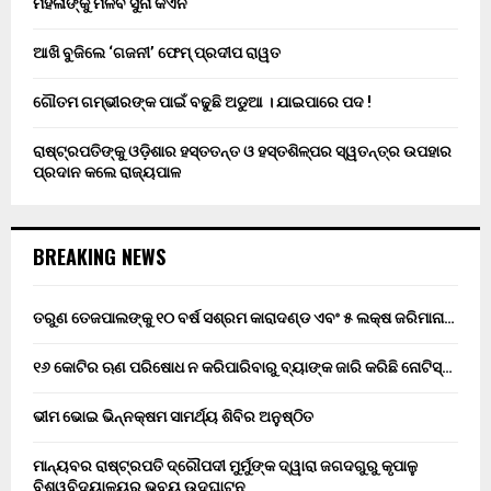
ମହିଳାଙ୍କୁ ମିଳିବ ସୁନା କଏନ
ଆଖି ବୁଜିଲେ ‘ଗଜନୀ’ ଫେମ୍ ପ୍ରଦୀପ ରାୱତ
ଗୌତମ ଗମ୍ଭୀରଙ୍କ ପାଇଁ ବଢୁଛି ଅଡୁଆ । ଯାଇପାରେ ପଦ !
ରାଷ୍ଟ୍ରପତିଙ୍କୁ ଓଡ଼ିଶାର ହସ୍ତତନ୍ତ ଓ ହସ୍ତଶିଳ୍ପର ସ୍ୱତନ୍ତ୍ର ଉପହାର
ପ୍ରଦାନ କଲେ ରାଜ୍ୟପାଳ
BREAKING NEWS
ତରୁଣ ତେଜପାଲଙ୍କୁ ୧୦ ବର୍ଷ ସଶ୍ରମ କାରାଦଣ୍ଡ ଏବଂ ₹୫ ଲକ୍ଷ ଜରିମାନା…
୧୬ କୋଟିର ଋଣ ପରିଷୋଧ ନ କରିପାରିବାରୁ ବ୍ୟାଙ୍କ ଜାରି କରିଛି ନୋଟିସ୍…
ଭୀମ ଭୋଇ ଭିନ୍ନକ୍ଷମ ସାମର୍ଥ୍ୟ ଶିବିର ଅନୁଷ୍ଠିତ
ମାନ୍ୟବର ରାଷ୍ଟ୍ରପତି ଦ୍ରୌପଦୀ ମୁର୍ମୁଙ୍କ ଦ୍ୱାରା ଜଗଦଗୁରୁ କୃପାଳୁ
ବିଶ୍ୱବିଦ୍ୟାଳୟର ଭବ୍ୟ ଉଦଘାଟନ