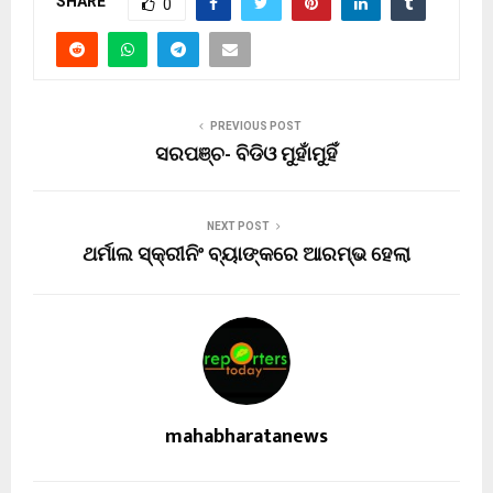
SHARE
0
PREVIOUS POST
ସରପଞ୍ଚ- ବିଡିଓ ମୁହାଁମୁହିଁ
NEXT POST
ଥର୍ମାଲ ସ୍କ୍ରୀନିଂ ବ୍ୟାଙ୍କରେ ଆରମ୍ଭ ହେଲା
mahabharatanews