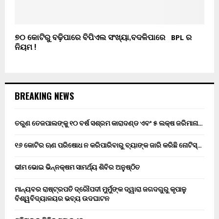
୭୦ କୋଟିରୁ ବଢ଼ିପାରେ ବିପିଏଲ ସଂଖ୍ୟା,ବଦଳିପାରେ BPL ର
ନିୟମ !
BREAKING NEWS
ତରୁଣ ତେଜପାଲଙ୍କୁ ୧୦ ବର୍ଷ ସଶ୍ରମ କାରାଦଣ୍ଡ ଏବଂ ₹୫ ଲକ୍ଷ ଜରିମାନା…
୧୬ କୋଟିର ଋଣ ପରିଷୋଧ ନ କରିପାରିବାରୁ ବ୍ୟାଙ୍କ ଜାରି କରିଛି ନୋଟିସ୍…
ଭୀମ ଭୋଇ ଭିନ୍ନକ୍ଷମ ସାମର୍ଥ୍ୟ ଶିବିର ଅନୁଷ୍ଠିତ
ମାନ୍ୟବର ରାଷ୍ଟ୍ରପତି ଦ୍ରୌପଦୀ ମୁର୍ମୁଙ୍କ ଦ୍ୱାରା ଜଗଦଗୁରୁ କୃପାଳୁ
ବିଶ୍ୱବିଦ୍ୟାଳୟର ଭବ୍ୟ ଉଦଘାଟନ