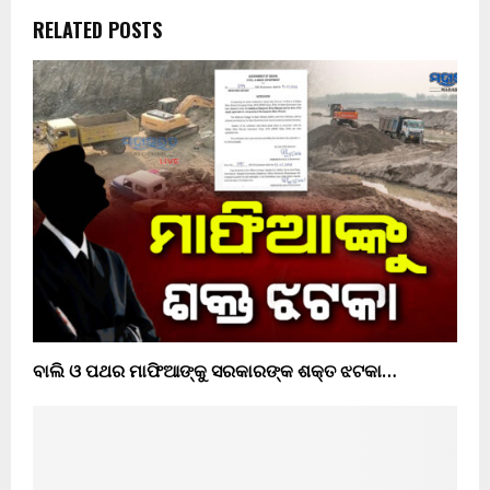
RELATED POSTS
ବାଲି ଓ ପଥର ମାଫିଆଙ୍କୁ ସରକାରଙ୍କ ଶକ୍ତ ଝଟକା…