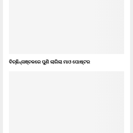
ବିଚ୍ଛିନ୍ନାଞ୍ଚଳରେ ପୁଣି ଲାଗିଲା ମାଓ ପୋଷ୍ଟର