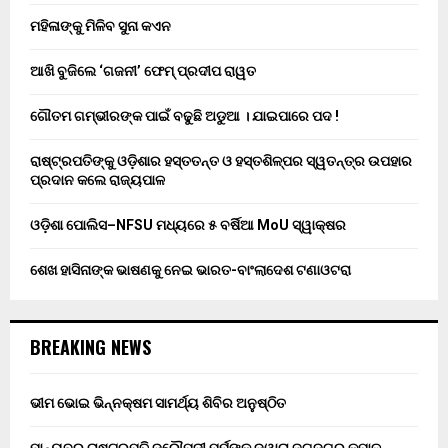
ମହିଳାଙ୍କୁ ମିଳିବ ସୁନା କଏନ
ଆଖି ବୁଜିଲେ ‘ଗଜନୀ’ ଫେମ୍ ପ୍ରଦୀପ ରାୱତ
ଗୌତମ ଗମ୍ଭୀରଙ୍କ ପାଇଁ ବଢୁଛି ଅଡୁଆ । ଯାଇପାରେ ପଦ !
ରାଷ୍ଟ୍ରପତିଙ୍କୁ ଓଡ଼ିଶାର ହସ୍ତତନ୍ତ ଓ ହସ୍ତଶିଳ୍ପର ସ୍ୱତନ୍ତ୍ର ଉପହାର
ପ୍ରଦାନ କଲେ ରାଜ୍ୟପାଳ
ଓଡ଼ିଶା ପୋଲିସ–NFSU ମଧ୍ୟରେ ୫ ବର୍ଷିଆ MoU ସ୍ୱାକ୍ଷର
ଶେଖ ହାସିନାଙ୍କ ଭାଷଣକୁ ନେଇ ଭାରତ-ବାଂଲାଦେଶ ଟଣାଓଟରା
BREAKING NEWS
ଭୀମ ଭୋଇ ଭିନ୍ନକ୍ଷମ ସାମର୍ଥ୍ୟ ଶିବିର ଅନୁଷ୍ଠିତ