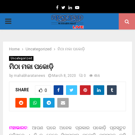
Facebook
Twitter
Linkedin
Youtube
PRIMARY
MENU
Home
Uncategorized
ମିଠା ମକା ପକୋଡ଼ି
Uncategorized
ମିଠା ମକା ପକୋଡ଼ି
by
mahabharatanews
March 8, 2020
0
466
SHARE
0
ମହାଭାରତ:
ଆପଣ ଘରେ ଅନେକ ପ୍ରକାର ପକୋଡ଼ି ପ୍ରସ୍ତୁତ