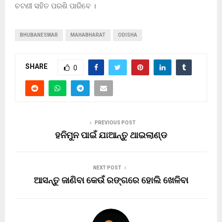
ଚଟଣୀ ସହିତ ପରଶି ପାରିବେ ।
BHUBANESWAR
MAHABHARAT
ODISHA
SHARE
0
PREVIOUS POST
ହନିମୁନ ପାଇଁ ଯାଆନ୍ତୁ ଥାଇଲାଣ୍ଡ
NEXT POST
ଆସନ୍ତୁ ଜାଣିବା କେଉଁ ରଙ୍ଗରେ ହୋଲି ଖେଳିବା