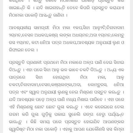
କରିଥିବେ । କିନ୍ତୁ କେବେ ମିଠାମକାର ପକୋଡ଼ି ପ୍ରସ୍ତୁତ କରି
ଖାଇଛନ୍ତି କି । ଯଦି ଖାଇନାହାନ୍ତି ତେବେ କିପରି ପ୍ରସ୍ତୁତ କରାଯାଏ
ମିଠାମକା ପକୋଡ଼ି ଆସନ୍ତୁ ଜାଣିବା ।
ଆବଶ୍ୟକୀୟ ସାମଗ୍ରୀ: ମିଠା ମକା ୧କପ,ସିଝା ଆଳୁ୨ଟି,ଚିନାବାଦାମ
୨ଚାମଚ,ବେସନ ଅଧକପ,କଞ୍ଚା ଲଙ୍କା ଅଧଚାମଚ,ଅଦା ୧ଚାମଚ,ଲେମ୍ବୁ
ରସ ୧ଚାମଚ, କଟା ଧନିଆ ପତ୍ର ଅଧକପ,ଆବଶ୍ୟକ ଅନୁଯାୟୀ ଲୁଣ ଓ
ରିଫାଇନ ତେଲ ।
ପ୍ରସ୍ତୁତି ପ୍ରଣାଳୀ: ପ୍ରଥମେ ମିଠା ମକାରେ ଅଳ୍ପ ପାଣି ଦେଇ ସିଝାଇ
ଦିଅନ୍ତୁ । ଏହା ପରେ ସିଝା ଆଳୁ ଭଳ ଭାବେ ଚକଟି ଦିଅନ୍ତୁ । ଅନ୍ୟ ଏକ
ପାତ୍ରରେ ସିଝା ହୋଇଥିବା ମିଠା ମକା, ଆଳୁ
ଚକଟା,ଚିନାବାଦାମ,ବେସନ,କଞ୍ଚାଲଙ୍କା,ଅଦା, ଲେମ୍ବୁରସ, ଧନିଆ
ପତ୍ର ଏବଂ ସ୍ୱାଦ ଅନୁଯାୟୀ ଲୁଣକୁ ନେଇ ମିଶ୍ରଣ ପସ୍ତୁତ କରନ୍ତୁ ।
ଯଦି ଆବଶ୍ୟକ ପଡ଼େ ଅଳ୍ପ ପାଣି ମଧ୍ୟ ମିଶାଇ ପାରିବେ । ଏହା ପରେ
ଏହି ମିଶ୍ରଣକୁ ଛୋଟ ଛୋଟ ଗୁଳା କରନ୍ତୁ । ଏବେ କରେଇରେ ତେଲ
ଗରମ କରି ଗୁଳା ଗୁଡ଼ିକୁ ପକାଇ ସୁନେଲି ରଙ୍ଗ ହେବାୁ ପର୍ଯ୍ୟନ୍ତ
ଭାଜନ୍ତୁ । କିଛି ସମୟ ପରେ ପ୍ରସ୍ତୁତ ହୋଇଯିବ ଆପଣଙ୍କର
ସ୍ୱାଦିଷ୍ଟ ମିଠା ମକା ପକୋଡ଼ି । ଏହାକୁ ଆପଣ ଯେକୌଣସି ସସ କିମ୍ବା