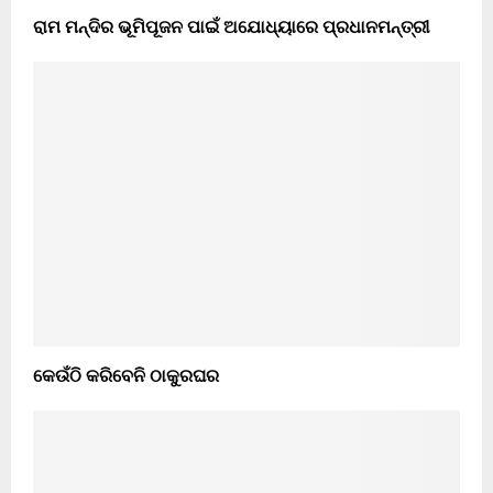
ରାମ ମନ୍ଦିର ଭୂମିପୂଜନ ପାଇଁ ଅଯୋଧ୍ୟାରେ ପ୍ରଧାନମନ୍ତ୍ରୀ
କେଉଁଠି କରିବେନି ଠାକୁରଘର