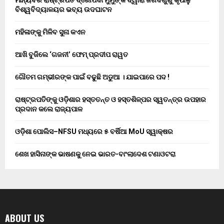
ମାନ୍ୟବର ରାଷ୍ଟ୍ରପତି ଦ୍ରୌପଦୀ ମୁର୍ମୁଙ୍କ ଦ୍ୱାରା ଜଗଦଗୁରୁ କୃପାଳୁ
ବିଶ୍ୱବିଦ୍ୟାଳୟର ଭବ୍ୟ ଉଦଘାଟନ
ମହିଳାଙ୍କୁ ମିଳିବ ସୁନା କଏନ
ଆଖି ବୁଜିଲେ ‘ଗଜନୀ’ ଫେମ୍ ପ୍ରଦୀପ ରାୱତ
ଗୌତମ ଗମ୍ଭୀରଙ୍କ ପାଇଁ ବଢୁଛି ଅଡୁଆ । ଯାଇପାରେ ପଦ !
ରାଷ୍ଟ୍ରପତିଙ୍କୁ ଓଡ଼ିଶାର ହସ୍ତତନ୍ତ ଓ ହସ୍ତଶିଳ୍ପର ସ୍ୱତନ୍ତ୍ର ଉପହାର
ପ୍ରଦାନ କଲେ ରାଜ୍ୟପାଳ
ଓଡ଼ିଶା ପୋଲିସ–NFSU ମଧ୍ୟରେ ୫ ବର୍ଷିଆ MoU ସ୍ୱାକ୍ଷର
ଶେଖ ହାସିନାଙ୍କ ଭାଷଣକୁ ନେଇ ଭାରତ-ବାଂଲାଦେଶ ଟଣାଓଟରା
ABOUT US