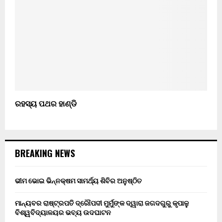
ରହସ୍ୟ ପଥର ହାଣ୍ଡି
BREAKING NEWS
ଭୀମ ଭୋଇ ଭିନ୍ନକ୍ଷମ ସାମର୍ଥ୍ୟ ଶିବିର ଅନୁଷ୍ଠିତ
ମାନ୍ୟବର ରାଷ୍ଟ୍ରପତି ଦ୍ରୌପଦୀ ମୁର୍ମୁଙ୍କ ଦ୍ୱାରା ଜଗଦଗୁରୁ କୃପାଳୁ
ବିଶ୍ୱବିଦ୍ୟାଳୟର ଭବ୍ୟ ଉଦଘାଟନ