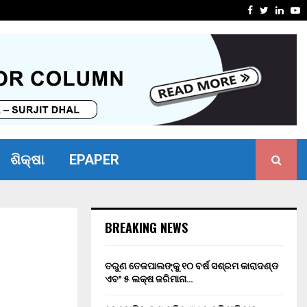
ସାମର୍ଥ୍ୟ ଶିବିର ଅନୁଷ୍ଠିତ
ମାନ୍ୟବର ର
Facebook
Twitter
Linke
Y
ଶିକ୍ଷା
EPAPER
BREAKING NEWS
ତରୁଣ ତେଜପାଲଙ୍କୁ ୧୦ ବର୍ଷ ସଶ୍ରମ କାରାଦଣ୍ଡ
ଏବଂ ₹୫ ଲକ୍ଷ ଜରିମାନା…