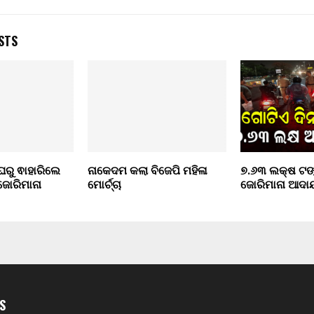
STS
 ଘରୁ ଵାହାରିଲେ
ନାକେଦମ କଲା ବିଜେପି ମହିଳା
୭.୬୩ ଲକ୍ଷ ଟଙ
ଜୋରିମାନା
ମୋର୍ଚ୍ଚା
ଜୋରିମାନା ଆଦା
S