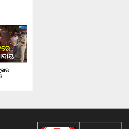
୍କାର
ୟ