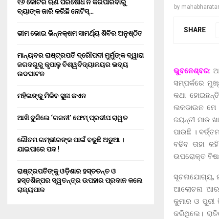
୧୬ କୋଟିର ଋଣ ପରିଷୋଧ ନ କରିପାରିବାରୁ
by
mahabharata
ବ୍ୟାଙ୍କ ଜାରି କରିଛି ନୋଟିସ୍…
SHARE
ଭୀମ ଭୋଇ ଭିନ୍ନକ୍ଷମ ସାମର୍ଥ୍ୟ ଶିବିର ଅନୁଷ୍ଠିତ
ମାନ୍ୟବର ରାଷ୍ଟ୍ରପତି ଦ୍ରୌପଦୀ ମୁର୍ମୁଙ୍କ ଦ୍ୱାରା
ଜଗଦଗୁରୁ କୃପାଳୁ ବିଶ୍ୱବିଦ୍ୟାଳୟର ଭବ୍ୟ
ଭୁବନେଶ୍ବର:
ଆଜ
ଉଦଘାଟନ
ସମ୍ପର୍କରେ ମୁ
କଥା ହୋଇଛନ୍ତ
ମହିଳାଙ୍କୁ ମିଳିବ ସୁନା କଏନ
ଲକଡାଉନ ମେ ୩ 
ଆଖି ବୁଜିଲେ ‘ଗଜନୀ’ ଫେମ୍ ପ୍ରଦୀପ ରାୱତ
ଜୟନ୍ତୀ ମାଡ ଖ
ପାଉଛି । ବର୍ତ୍
ଗୌତମ ଗମ୍ଭୀରଙ୍କ ପାଇଁ ବଢୁଛି ଅଡୁଆ ।
ବଢିବ ତାହା କ
ଯାଇପାରେ ପଦ !
ଉପରୋକ୍ତ ବିଷୟ
ରାଷ୍ଟ୍ରପତିଙ୍କୁ ଓଡ଼ିଶାର ହସ୍ତତନ୍ତ ଓ
ସୂଚନାଯୋଗ୍ୟ, 
ହସ୍ତଶିଳ୍ପର ସ୍ୱତନ୍ତ୍ର ଉପହାର ପ୍ରଦାନ କଲେ
ଆଲୋଚନା ଆରମ୍
ରାଜ୍ୟପାଳ
କୁମାର ଓ ପୁରୀ 
କରିଥିଲେ। ରାତ