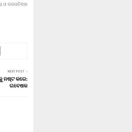
୍ୟ ଓ ଗଜପତିଙ୍କ
NEXT POST
କୁ ନଷ୍ଟ କରେ:
ଗବେଷକ