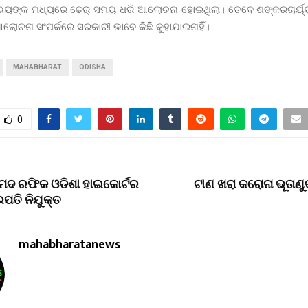
ୟଙ୍କ ମଧ୍ୟରେ ଢେର୍ ସମୟ ଧରି ଆଲୋଚନା ହୋଇଥିଲା। ତେବେ ଶଙ୍କରଚାର୍ୟ
ୋଚନା ସଂପର୍କରେ ସରକାରୀ ଭାବେ କିଛି କୁହାଯାଇନାହିଁ।
MAHABHARAT
ODISHA
0
୍ମଦ ରଫିକ ଓଡିଶା ହାଇକୋର୍ଟର
ଟାଣ ଖରା କରୋନା ଭୂତାଣୁ
ରପତି ନିଯୁକ୍ତ
mahabharatanews