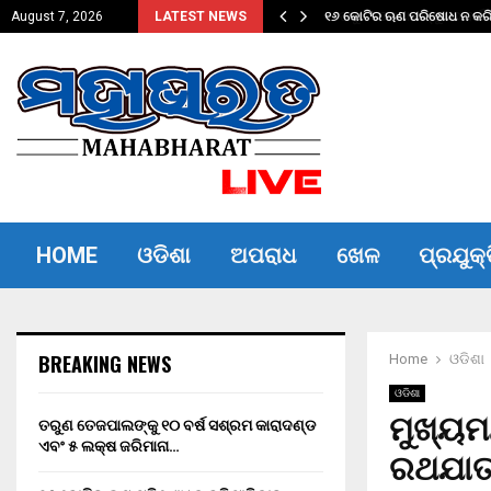
ଦଣ୍ଡ ଏବଂ…
୧୬ କୋଟିର ଋଣ ପରିଷୋଧ ନ କରିପ
August 7, 2026
LATEST NEWS
HOME
ଓଡିଶା
ଅପରାଧ
ଖେଳ
ପ୍ରଯୁକ୍
BREAKING NEWS
Home
ଓଡିଶା
ଓଡିଶା
ମୁଖ୍ୟମ
ତରୁଣ ତେଜପାଲଙ୍କୁ ୧୦ ବର୍ଷ ସଶ୍ରମ କାରାଦଣ୍ଡ
ଏବଂ ₹୫ ଲକ୍ଷ ଜରିମାନା…
ରଥଯାତ୍