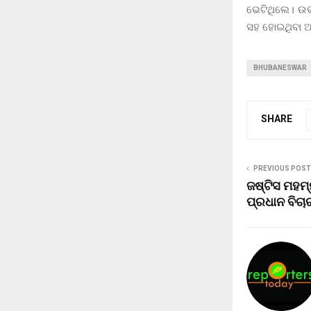
ଭେଟିଥିଲେ। ଉଭ
ସହ ହୋଇଥିବା ଆଲ
BHUBANESWAR
SHARE
PREVIOUS POST
ଜଷ୍ଟିସ ମହମ
ପ୍ରଧାନ ବିଚା