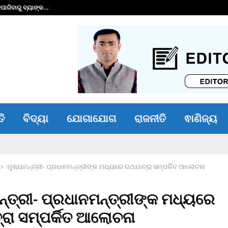
ାରିବାରୁ ବ୍ୟାଙ୍କ…
ଭୀମ ଭୋଇ ଭିନ୍ନକ୍ଷମ 
ତି
ବିଦ୍ୟା
ଯୋଗାଯୋଗ
ରାଜନୀତି
ଵାଣିଜ୍ୟ
ମୁଖ୍ୟମନ୍ତ୍ରୀ- ପ୍ରଧାନମନ୍ତ୍ରୀଙ୍କ ମଧ୍ୟରେ ରଥଯାତ୍ରା ସମ୍ପର୍କିତ ଆଲୋଚନା
ନ୍ତ୍ରୀ- ପ୍ରଧାନମନ୍ତ୍ରୀଙ୍କ ମଧ୍ୟରେ
ରା ସମ୍ପର୍କିତ ଆଲୋଚନା