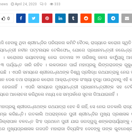
news
April 24, 2020
0
333
0
ି ହେବାକୁ ଥିବା ଶ୍ରୀମନ୍ଦିର ପରିଚାଳନା କମିଟି ବୈଠକ, ରାଜ୍ୟରେ କରୋନା ସ୍ଥିତ
ଖ୍ୟମନ୍ତ୍ରୀ ନବୀନ ପଟ୍ଟନାୟକ ଟେଲିଫୋନ୍ ଯୋଗେ ପ୍ରଧାନମନ୍ତ୍ରୀ ନରେନ୍ଦ୍
ି । କରୋନାର ଭୟାବହତାକୁ ନେଇ ଗତମାସ ୨୨ ତାରିଖରୁ ଜନତା କର୍ଫ୍ୟୁରୁ ଆ
ପର୍ଯ୍ୟନ୍ତ ଜାରି ରହିବ । ଲକଡାଉନ ପାଇଁ ମହାପ୍ରଭୁ ଲିଙ୍ଗରାଜଙ୍କ ରୁକୁ
ାଇଛି । ଏପରି ସମୟରେ ଶ୍ରୀଜଗନ୍ନାଥଙ୍କ ବିଶ୍ୱ ପ୍ରସିଦ୍ଧ ରଥଯାତ୍ରାକୁ ନେଇ 
ତମାନ ଦେଶ ତଥା ରାଜ୍ୟରେ କରୋନା ଆକ୍ରାନ୍ତଙ୍କ ସଂଖ୍ୟା ବୃଦ୍ଧି ପାଉଥିବାରୁ ଏହି
ହି ହେଉନାହିଁ । ଏପରି ସମୟରେ ମୁଖ୍ୟମନ୍ତ୍ରୀ ପ୍ରଧାନମନ୍ତ୍ରୀଙ୍କ ସହ 
ରେ ଆଲୋଚନା କରିଥିଲେ ମଧ୍ୟ ସେ ସମ୍ପର୍କରେ ସୂଚନା ଦିଆଯାଇନାହିଁ ।
ମହାପ୍ରଭୁ ଶ୍ରୀଜଗନ୍ନାଥଙ୍କ ରଥଯାତ୍ରା ହେବ କି ନାହିଁ, ସେ ନେଇ ଗତକାଲି ରାଜ
ଭ କରିଛନ୍ତି। ଗତକାଲି ଅପରାହ୍ନରେ ପୁରୀ ଶ୍ରୀମନ୍ଦିର ମୁଖ୍ୟ ପ୍ରଶାସକ ଡ
ଜିଲ୍ଲାପାଳ ବଳବନ୍ତ ସିଂହ ପ୍ରଥମେ ପୁରୀ ଯାଇ ଜଗଦ୍‌ଗୁରୁ ଶଙ୍କରାଚାର୍ୟ୍ୟଙ୍କ
ିରେ ମୁଖ୍ୟପ୍ରଶାସକ ଗଜପତି ମହାରାଜା ଦିବ୍ୟସିଂହ ଦେବଙ୍କୁ ତାଙ୍କ ଭୁବନେ