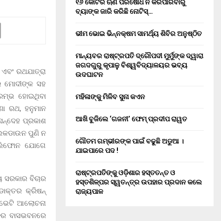
୧୬ କୋଟିର ଋଣ ପରିଷୋଧ ନ କରିପାରିବାରୁ
ବ୍ୟାଙ୍କ ଜାରି କରିଛି ନୋଟିସ୍…
ଭୀମ ଭୋଇ ଭିନ୍ନକ୍ଷମ ସାମର୍ଥ୍ୟ ଶିବିର ଅନୁଷ୍ଠିତ
ମାନ୍ୟବର ରାଷ୍ଟ୍ରପତି ଦ୍ରୌପଦୀ ମୁର୍ମୁଙ୍କ ଦ୍ୱାରା
ଜଗଦଗୁରୁ କୃପାଳୁ ବିଶ୍ୱବିଦ୍ୟାଳୟର ଭବ୍ୟ
ି ଏବଂ ରଥଯାତ୍ରା
ଉଦଘାଟନ
ର ମୋଦୀଙ୍କ ସହ
ରମ୍ଭ ହୋଇଥିବା
ମହିଳାଙ୍କୁ ମିଳିବ ସୁନା କଏନ
ଣା ରଥ, ହନୁମାନ
ଆଖି ବୁଜିଲେ ‘ଗଜନୀ’ ଫେମ୍ ପ୍ରଦୀପ ରାୱତ
ସନ୍ଦେହ ପ୍ରକାଶ
 ଲକଡାଉନ ପୁଣି ନ
ଗୌତମ ଗମ୍ଭୀରଙ୍କ ପାଇଁ ବଢୁଛି ଅଡୁଆ ।
ଟେଲିଫୋନ ଯୋଗେ
ଯାଇପାରେ ପଦ !
ରାଷ୍ଟ୍ରପତିଙ୍କୁ ଓଡ଼ିଶାର ହସ୍ତତନ୍ତ ଓ
୍ୟ ସରକାର ବିଚାର
ହସ୍ତଶିଳ୍ପର ସ୍ୱତନ୍ତ୍ର ଉପହାର ପ୍ରଦାନ କଲେ
ାକ୍ତର କ୍ରିଷନ୍
ରାଜ୍ୟପାଳ
ୁ ଭେଟି ଆଲୋଚନା
ଶ୍ବର ବାସଭବନରେ