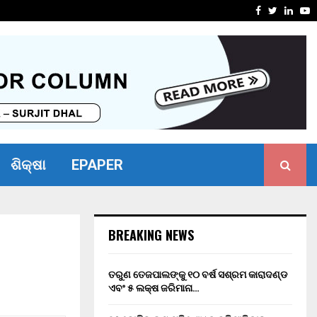
ସାମର୍ଥ୍ୟ ଶିବିର ଅନୁଷ୍ଠିତ
ମାନ୍ୟବର ର
Facebook
Twitter
Linke
Y
ଶିକ୍ଷା
EPAPER
BREAKING NEWS
ତରୁଣ ତେଜପାଲଙ୍କୁ ୧୦ ବର୍ଷ ସଶ୍ରମ କାରାଦଣ୍ଡ
ଏବଂ ₹୫ ଲକ୍ଷ ଜରିମାନା…