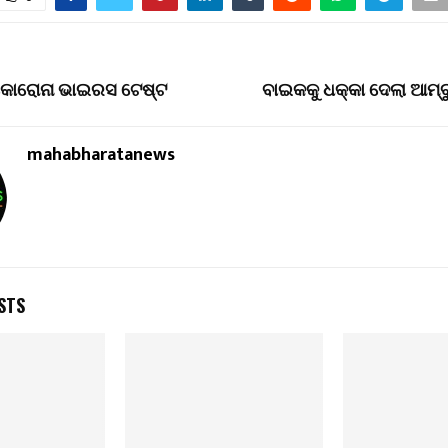
କୋରୋନା ଭାଇରସ ଟେଷ୍ଟ
ବାଇକକୁ ଧକ୍କା ଦେଲା ଆମ୍ବୁ
mahabharatanews
STS