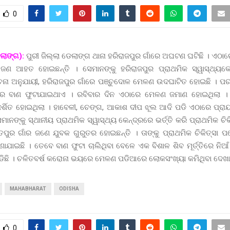
0
ଲାଙ୍ଗ):
ପୁରୀ ଜିଲ୍ଲା ଡେଲାଙ୍ଗ ଥାନା ହରିରାଜପୁର ଗାଁରେ ଅଘଟଣ ଘଟିଛି । ଏଠ
ଜଣ ଆହତ ହୋଇଛନ୍ତି । ସେମାନଙ୍କୁ ହରିରାଜପୁର ପ୍ରାଥମିକ ସ୍ୱାସ୍ଥ୍ୟକେନ୍
ୂଚନା ଅନୁଯାୟୀ, ହରିରାଜପୁର ଗାଁରେ ପଞ୍ଚୁଦୋଳ ମେଳଣ ଉଦଘାଟିତ ହୋଇଛି । ପର
 ବାଣ ଫୁଟାଯାଇଥାଏ । ରବିବାର ଦିନ ଏଠାରେ ମେଳଣ ଜମାଣ ହୋଇଥିଲା 
ର୍ଶିତ ହୋଇଥିଲା । ହାବେଳୀ, ଚେଙ୍ଗ, ଆକାଶ ଦୀପ ଝୂଲ ଆଦି ପଡି ଏଠାରେ ପ୍
ାନଙ୍କୁ ସ୍ଥାନୀୟ ପ୍ରାଥମିକ ସ୍ୱାସ୍ଥ୍ୟ କେନ୍ଦ୍ରରେ ଭର୍ତ୍ତି କରି ପ୍ରାଥମିକ ଚି
ତପୁର ଗାଁର ଜଣେ ଯୁବକ ଗୁରୁତର ହୋଇଛନ୍ତି । ତାଙ୍କୁ ପ୍ରାଥମିକ ଚିକିତ୍ସା 
ାଯାଇଛି । ତେବେ ବାଣ ଫୁଟା ଚାଲିଥିବା ବେଳେ ଏକ ବିଶାଳ ଶିବ ମୂର୍ତ୍ତିରେ ନିଆ
ଡିଛି । ଚଳିତବର୍ଷ କରୋନା ଭୟରେ ମେଳଣ ପଡିଆରେ ଲୋକସଂଖ୍ୟା କମିଥିବା ଦେଖା
MAHABHARAT
ODISHA
0