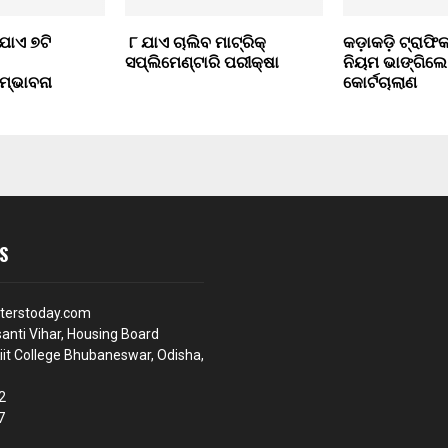
 ଯାଏ ୭ଟି
୮ ଯାଏ ଚାଲିବ ମାଟ୍ରିକ୍
କଡ଼ାକଡ଼ି ଟ୍ରାଫି
ସପ୍ଲିମେଣ୍ଟାରି ପରୀକ୍ଷା
ନିୟମ ଭାଙ୍ଗିଲେ
ସମ୍ଭାବନା
କୋର୍ଟଚାଲାଣ
S
terstoday.com
anti Vihar, Housing Board
iit College Bhubaneswar, Odisha,
2
7