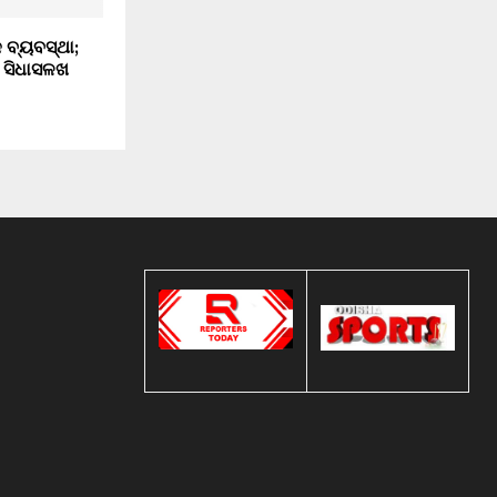
କ ବ୍ୟବସ୍ଥା;
 ସିଧାସଳଖ