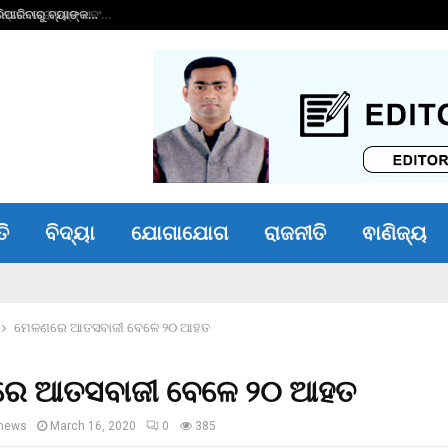
ାରିବାରୁ ବ୍ୟାଙ୍କ…
ଭୀମ ଭୋଇ ଭିନ୍ନକ୍ଷମ 
ତି
ବିଦ୍ୟା
ଯୋଗାଯୋଗ
ରାଜନୀତି
ଵାଣିଜ୍ୟ
ମେଳଣରେ ଆତସବାଜୀ ବେଳେ ୨୦ ଆହତ
େ ଆତସବାଜୀ ବେଳେ ୨୦ ଆହତ
news
March 16, 2020
0
385