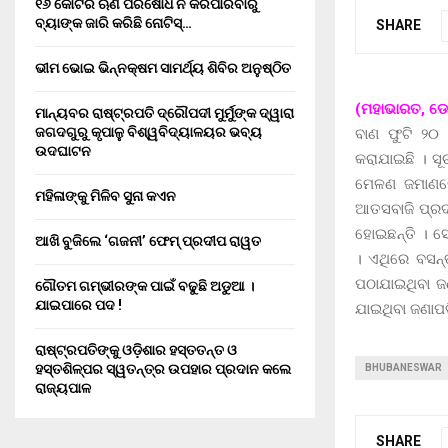
୧୬ କୋଟିର ଋଣ ପରିଷୋଧ ନ କରିପାରିବାରୁ
ବ୍ୟାଙ୍କ ଜାରି କରିଛି ନୋଟିସ୍…
SHARE
ଭୀମ ଭୋଇ ଭିନ୍ନକ୍ଷମ ସାମର୍ଥ୍ୟ ଶିବିର ଅନୁଷ୍ଠିତ
(ମହାଭାରତ, ଡେ
ମାନ୍ୟବର ରାଷ୍ଟ୍ରପତି ଦ୍ରୌପଦୀ ମୁର୍ମୁଙ୍କ ଦ୍ୱାରା
ଜଗଦଗୁରୁ କୃପାଳୁ ବିଶ୍ୱବିଦ୍ୟାଳୟର ଭବ୍ୟ
ବାଣ ଫୁଟି ୨୦ 
ଉଦଘାଟନ
କରାଯାଇଛି । ସ
ମେଳଣ ଜମାଣରେ
ମହିଳାଙ୍କୁ ମିଳିବ ସୁନା କଏନ
ଆତସବାଜି ପ୍ରଦ
ହୋଇଛନ୍ତି । ସେମ
ଆଖି ବୁଜିଲେ ‘ଗଜନୀ’ ଫେମ୍ ପ୍ରଦୀପ ରାୱତ
। ଏଥିରେ ବସନ୍
ପଠାଯାଇଥିବା ଜଣ
ଗୌତମ ଗମ୍ଭୀରଙ୍କ ପାଇଁ ବଢୁଛି ଅଡୁଆ ।
ଯାଇପାରେ ପଦ !
ଯାଇଥିବା ଜଣାପ
ରାଷ୍ଟ୍ରପତିଙ୍କୁ ଓଡ଼ିଶାର ହସ୍ତତନ୍ତ ଓ
ହସ୍ତଶିଳ୍ପର ସ୍ୱତନ୍ତ୍ର ଉପହାର ପ୍ରଦାନ କଲେ
BHUBANESWAR
ରାଜ୍ୟପାଳ
SHARE