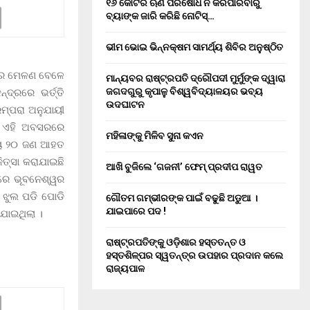
୧୬ କୋଟିର ଋଣ ପରିଷୋଧ ନ କରିପାରିବାରୁ
ବ୍ୟାଙ୍କ ଜାରି କରିଛି ନୋଟିସ୍…
ଭୀମ ଭୋଇ ଭିନ୍ନକ୍ଷମ ସାମର୍ଥ୍ୟ ଶିବିର ଅନୁଷ୍ଠିତ
ାରେ ମେଳଣ ବେଳେ
ମାନ୍ୟବର ରାଷ୍ଟ୍ରପତି ଦ୍ରୌପଦୀ ମୁର୍ମୁଙ୍କ ଦ୍ୱାରା
ଜଗଦଗୁରୁ କୃପାଳୁ ବିଶ୍ୱବିଦ୍ୟାଳୟର ଭବ୍ୟ
ଦ୍ରରେ ଭର୍ତ୍ତି
ଉଦଘାଟନ
ମ୍ପରା ଅନୁଯାୟୀ
। ଏହି ଅବସରରେ
ମହିଳାଙ୍କୁ ମିଳିବ ସୁନା କଏନ
ରାୟ ୨୦ ଜଣ ଆହତ
କିତ୍ସା କରାଯାଇଛି
ଆଖି ବୁଜିଲେ ‘ଗଜନୀ’ ଫେମ୍ ପ୍ରଦୀପ ରାୱତ
ପରେ ଭୂବନେଶ୍ୱର
ଁ ଝୁଲ ପଡି ପୋଡି
ଗୌତମ ଗମ୍ଭୀରଙ୍କ ପାଇଁ ବଢୁଛି ଅଡୁଆ ।
ଯାଇପାରେ ପଦ !
ଯାଇଥିଲା ।
ରାଷ୍ଟ୍ରପତିଙ୍କୁ ଓଡ଼ିଶାର ହସ୍ତତନ୍ତ ଓ
ହସ୍ତଶିଳ୍ପର ସ୍ୱତନ୍ତ୍ର ଉପହାର ପ୍ରଦାନ କଲେ
ରାଜ୍ୟପାଳ