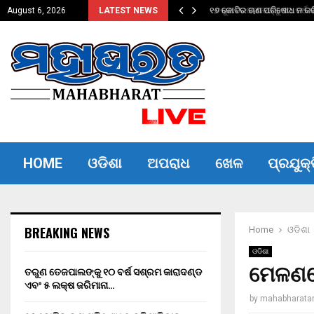
ଦଣ୍ଡ ଏବଂ…
୧୬ କୋଟିର ଋଣ ପରିଷୋଧ ନ କରିପ
August 6, 2026
LATEST NEWS
HOME
ଓଡିଶା
ଅପରାଧ
ଖେଳ
ପ୍ରଯୁକ୍
BREAKING NEWS
Home
ଓଡିଶା
ଓଡିଶା
ମେଳଣର
ତରୁଣ ତେଜପାଲଙ୍କୁ ୧୦ ବର୍ଷ ସଶ୍ରମ କାରାଦଣ୍ଡ
ଏବଂ ₹୫ ଲକ୍ଷ ଜରିମାନା…
by
mahabharata