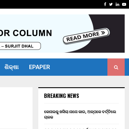
ୋଧ ନ କରିପାରିବାରୁ ବ୍ୟାଙ୍କ…
ଭୀମ ଭୋଇ ଭ
Facebook
Twitter
Linke
Y
ଶିକ୍ଷା
EPAPER
BREAKING NEWS
କେନାଲକୁ ଖସିଲା ନାନୋ କାର, ଅଳ୍ପକେ ବର୍ତ୍ତିଲେ
ଚାଳକ