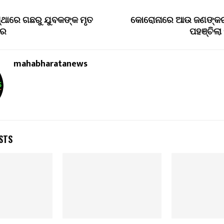
୍ଥାରେ ଗଛରୁ ଯୁବକଙ୍କ ମୃତ
କୋରୋନାରେ ଆଉ ଜଣଙ୍କର ମ
ାର
ପହଞ୍ଚିଲା 
mahabharatanews
STS