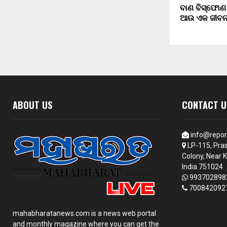
ବାଣ ବିସ୍ଫୋଣ
ଆଉ ଏକ ଜୀବ
ABOUT US
CONTACT U
info@repor
LP-115, Pras
Colony, Near K
India 751024
993702898
700842092
mahabharatanews.com is a news web portal
and monthly magazine where you can get the