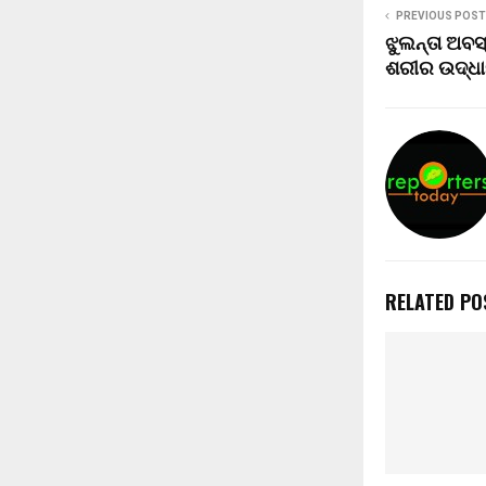
PREVIOUS POST
ଝୁଲନ୍ତା ଅବସ
ଶରୀର ଉଦ୍ଧ
RELATED PO