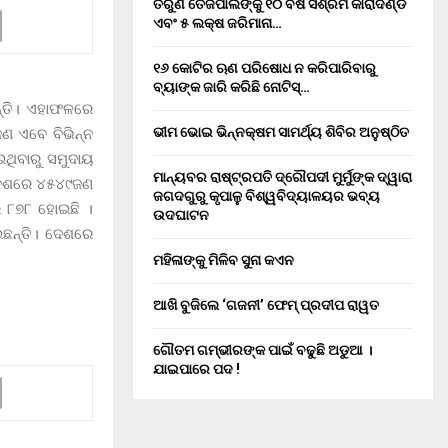
ତରୁଣ ତେଜପାଲଙ୍କୁ ୧୦ ବର୍ଷ ସଶ୍ରମ କାରାଦଣ୍ଡ
ଏବଂ ₹୫ ଲକ୍ଷ ଜରିମାନା…
୧୬ କୋଟିର ଋଣ ପରିଷୋଧ ନ କରିପାରିବାରୁ
ବ୍ୟାଙ୍କ ଜାରି କରିଛି ନୋଟିସ୍…
ନ୍ତି। ଏହାଫଳରେ
ଭୀମ ଭୋଇ ଭିନ୍ନକ୍ଷମ ସାମର୍ଥ୍ୟ ଶିବିର ଅନୁଷ୍ଠିତ
ଣ ଏବେ ବିଭିନ୍ନ
ଇଥିବାରୁ ସମୁଦାୟ
ମାନ୍ୟବର ରାଷ୍ଟ୍ରପତି ଦ୍ରୌପଦୀ ମୁର୍ମୁଙ୍କ ଦ୍ୱାରା
 ଦେଶରେ ୪୫୪୯ଜଣ
ଜଗଦଗୁରୁ କୃପାଳୁ ବିଶ୍ୱବିଦ୍ୟାଳୟର ଭବ୍ୟ
ର ୮୭୮ ହୋଇଛି ।
ଉଦଘାଟନ
ଇଛନ୍ତି। ଦେଶରେ
ମହିଳାଙ୍କୁ ମିଳିବ ସୁନା କଏନ
ଆଖି ବୁଜିଲେ ‘ଗଜନୀ’ ଫେମ୍ ପ୍ରଦୀପ ରାୱତ
ଗୌତମ ଗମ୍ଭୀରଙ୍କ ପାଇଁ ବଢୁଛି ଅଡୁଆ ।
ଯାଇପାରେ ପଦ !