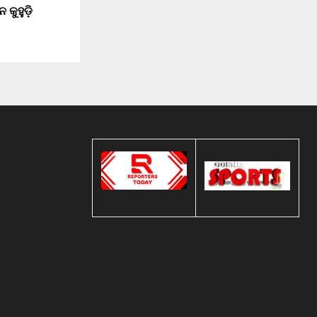
ନ କୁହୁଡ଼ି