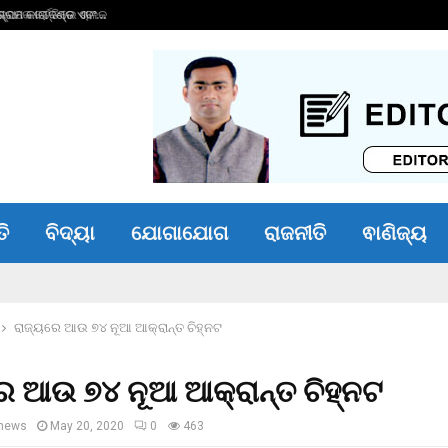
୍ରମ କାରାଦଣ୍ଡ ଏବଂ…
୧୬ କୋଟିର ଋଣ ପରିଷ
ତି
ବିଦ୍ୟା
ଯୋଗାଯୋଗ
ରାଜନୀତି
ଵାଣିଜ୍ୟ
ରାଜ୍ୟରେ ଆଉ ୭୪ ନୂଆ ଆକ୍ରାନ୍ତ ଚିହ୍ନଟ
େ ଆଉ ୭୪ ନୂଆ ଆକ୍ରାନ୍ତ ଚିହ୍ନଟ
news
May 20, 2020
0
463