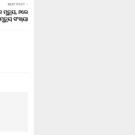
NEXT POST
ୃତ୍ୟୁ, ୬ରେ
ମୃତ୍ୟୁ ସଂଖ୍ୟା