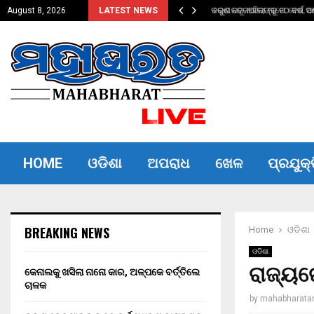
ତିଲେ ଚାଳକ
ତରୁଣ ତେଜପାଲଙ୍କୁ ୧୦ ବର୍ଷ ସଶ
August 8, 2026
LATEST NEWS
HOME
ଓଡିଶା
ଅପରାଧ
ଖେଳ
ପ୍ରଯୁକ୍
BREAKING NEWS
Home
ଓଡିଶା
ଓଡିଶା
ରାଜ୍ୟର
କେନାଲକୁ ଖସିଲା ନାନୋ କାର, ଅଳ୍ପକେ ବର୍ତ୍ତିଲେ
ଚାଳକ
by
mahabharata