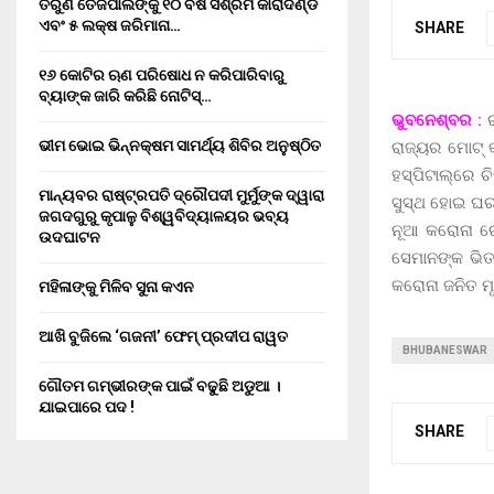
ତରୁଣ ତେଜପାଲଙ୍କୁ ୧୦ ବର୍ଷ ସଶ୍ରମ କାରାଦଣ୍ଡ
ଏବଂ ₹୫ ଲକ୍ଷ ଜରିମାନା…
SHARE
୧୬ କୋଟିର ଋଣ ପରିଷୋଧ ନ କରିପାରିବାରୁ
ବ୍ୟାଙ୍କ ଜାରି କରିଛି ନୋଟିସ୍…
ଭୁବନେଶ୍ବର :
ଭୀମ ଭୋଇ ଭିନ୍ନକ୍ଷମ ସାମର୍ଥ୍ୟ ଶିବିର ଅନୁଷ୍ଠିତ
ରାଜ୍ୟର ମୋଟ୍ 
ହସ୍ପିଟାଲ୍ରେ ଚ
ମାନ୍ୟବର ରାଷ୍ଟ୍ରପତି ଦ୍ରୌପଦୀ ମୁର୍ମୁଙ୍କ ଦ୍ୱାରା
ସୁସ୍ଥ ହୋଇ ଘର
ଜଗଦଗୁରୁ କୃପାଳୁ ବିଶ୍ୱବିଦ୍ୟାଳୟର ଭବ୍ୟ
ନୂଆ କରୋନା ରୋ
ଉଦଘାଟନ
ସେମାନଙ୍କ ଭିତ
କରୋନା ଜନିତ ମୃ
ମହିଳାଙ୍କୁ ମିଳିବ ସୁନା କଏନ
ଆଖି ବୁଜିଲେ ‘ଗଜନୀ’ ଫେମ୍ ପ୍ରଦୀପ ରାୱତ
BHUBANESWAR
ଗୌତମ ଗମ୍ଭୀରଙ୍କ ପାଇଁ ବଢୁଛି ଅଡୁଆ ।
ଯାଇପାରେ ପଦ !
SHARE