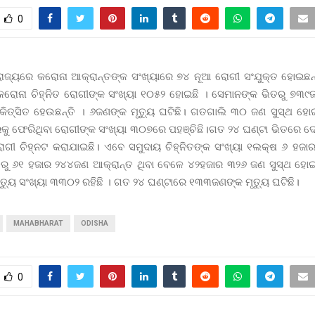
0
ରାଜ୍ୟରେ କରୋନା ଆକ୍ରାନ୍ତଙ୍କ ସଂଖ୍ୟାରେ ୭୪ ନୂଆ ରୋଗୀ ସଂଯୁକ୍ତ ହୋଇଛ
କରୋନା ଚିହ୍ନିତ ରୋଗୀଙ୍କ ସଂଖ୍ୟା ୧୦୫୨ ହୋଇଛି । ସେମାନଙ୍କ ଭିତରୁ ୭୩୯ଜ
ିକିତ୍ସିତ ହେଉଛନ୍ତି । ୬ଜଣଙ୍କ ମୃତ୍ୟୁ ଘଟିଛି। ଗତଗାଲି ୩୦ ଜଣ ସୁସ୍ଥ ହୋ
କୁ ଫେରିଥିବା ରୋଗୀଙ୍କ ସଂଖ୍ୟା ୩୦୭ରେ ପହଞ୍ଚିଛି।ଗତ ୨୪ ଘଣ୍ଟା ଭିତରେ
ଗୀ ଚିହ୍ନଟ କରାଯାଇଛି। ଏବେ ସମୁଦାୟ ଚିହ୍ନିତଙ୍କ ସଂଖ୍ୟା ୧ଲକ୍ଷ ୬ ହଜା
ରୁ ୬୧ ହଜାର ୨୪୪ଜଣ ଆକ୍ରାନ୍ତ ଥିବା ବେଳେ ୪୨ହଜାର ୩୨୬ ଜଣ ସୁସ୍ଥ ହୋ
ତ୍ୟୁ ସଂଖ୍ୟା ୩୩୦୨ ରହିଛି । ଗତ ୨୪ ଘଣ୍ଟାରେ ୧୩୩ଜଣଙ୍କ ମୃତ୍ୟୁ ଘଟିଛି।
MAHABHARAT
ODISHA
0