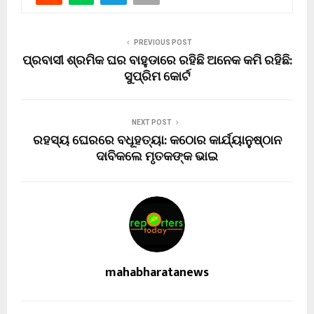
PREVIOUS POST
ପ୍ରବାସୀ ଶ୍ରମିକ ଘର ବାହୁଡାରେ ରହିଛି ଅନେକ କମି ରହିଛି:
ସୁପ୍ରିମ କୋର୍ଟ
NEXT POST
ରହସ୍ୟ ଘେରରେ ବଧୂହତ୍ୟା: କଠୋର କାର୍ଯ୍ୟାନୁଷ୍ଠାନ
ଦାବିକଲେ ମୃତକଙ୍କ ଭାଇ
mahabharatanews