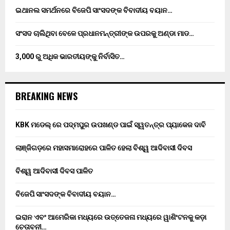
ଇଥାନଲ ସମର୍ଥନରେ ବିଜେପି ସାଂସଦଙ୍କ ବିବାଦୀୟ ବୟାନ…
ସଂସଦ ଚାଲିଥିବା ବେଳେ ପ୍ରଧାନମନ୍ତ୍ରୀଙ୍କ ଉପରକୁ ଅଣ୍ଡା ମାଡ…
3,000 ରୁ ଅଧିକ ଭାରତୀୟଙ୍କୁ ନିର୍ବାସିତ…
BREAKING NEWS
KBK ମଡେଲ୍ ରେ ପଦ୍ମପୁର ଉପଖଣ୍ଡ ପାଇଁ ସ୍ୱତନ୍ତ୍ର ପ୍ୟାକେଜ ଦାବି
ଲାଞ୍ଜିଗଡ଼ରେ ମହାସମାରୋହରେ ପାଳିତ ହେଲା ବିଶ୍ୱ ଆଦିବାସୀ ଦିବସ
ବିଶ୍ୱ ଆଦିବାସୀ ଦିବସ ପାଳିତ
ବିଜେପି ସାଂସଦଙ୍କ ବିବାଦୀୟ ବୟାନ…
ଇରାନ ଏବଂ ଆମେରିକା ମଧ୍ୟରେ ଉତ୍ତେଜନା ମଧ୍ୟରେ ୱାଶିଂଟନକୁ କଡ଼ା
ଚେତାବନୀ…