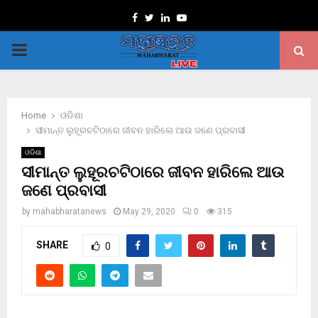
Facebook
Twitter
Linkedin
Youtube
PRIMARY
MENU
Home
ଓଡିଶା
ସୀମାନ୍ତ ଲୁହୂରଚଟିଠାରେ ଜୀବନ ହାରିଲେ ଆଉ ଜଣେ ପ୍ରବାସୀ
ଓଡିଶା
ସୀମାନ୍ତ ଲୁହୂରଚଟିଠାରେ ଜୀବନ ହାରିଲେ ଆଉ
ଜଣେ ପ୍ରବାସୀ
by
mahabharatanews
May 29, 2020
0
315
SHARE
0