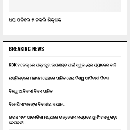
ଧରା ପଡିଲେ ୫ ନକଲି ଶିକ୍ଷକ
BREAKING NEWS
KBK ମଡେଲ୍ ରେ ପଦ୍ମପୁର ଉପଖଣ୍ଡ ପାଇଁ ସ୍ୱତନ୍ତ୍ର ପ୍ୟାକେଜ ଦାବି
ଲାଞ୍ଜିଗଡ଼ରେ ମହାସମାରୋହରେ ପାଳିତ ହେଲା ବିଶ୍ୱ ଆଦିବାସୀ ଦିବସ
ବିଶ୍ୱ ଆଦିବାସୀ ଦିବସ ପାଳିତ
ବିଜେପି ସାଂସଦଙ୍କ ବିବାଦୀୟ ବୟାନ…
ଇରାନ ଏବଂ ଆମେରିକା ମଧ୍ୟରେ ଉତ୍ତେଜନା ମଧ୍ୟରେ ୱାଶିଂଟନକୁ କଡ଼ା
ଚେତାବନୀ…