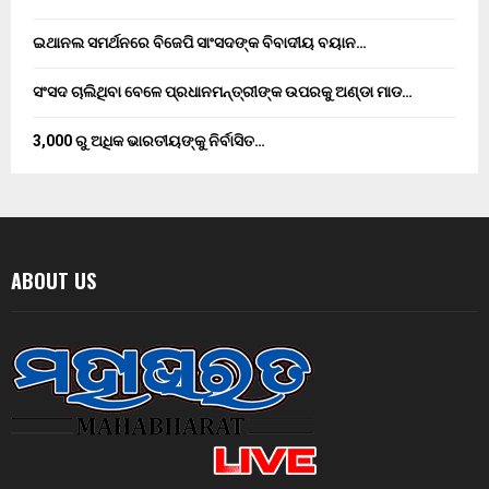
ଇଥାନଲ ସମର୍ଥନରେ ବିଜେପି ସାଂସଦଙ୍କ ବିବାଦୀୟ ବୟାନ…
ସଂସଦ ଚାଲିଥିବା ବେଳେ ପ୍ରଧାନମନ୍ତ୍ରୀଙ୍କ ଉପରକୁ ଅଣ୍ଡା ମାଡ…
3,000 ରୁ ଅଧିକ ଭାରତୀୟଙ୍କୁ ନିର୍ବାସିତ…
ABOUT US