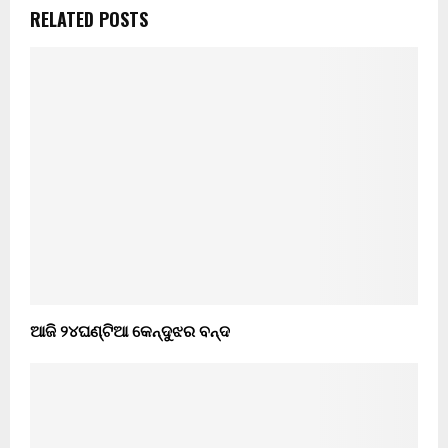
RELATED POSTS
ଆଜି ୨୪ଘଣ୍ଟିଆ କେନ୍ଦୁଝର ବନ୍ଦ