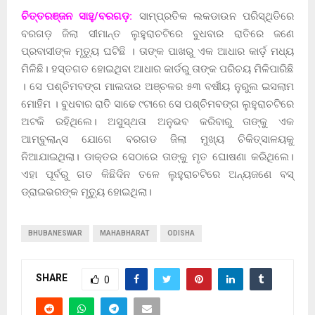
ଚିତ୍ତରଞ୍ଜନ ସାହୁ/ବରଗଡ଼:
ସାମ୍ପ୍ରତିକ ଲକଡାଉନ ପରିସ୍ଥିତିରେ
ବରଗଡ଼ ଜିଲା ସୀମାନ୍ତ ଲୁହୁରାଚଟିରେ ବୁଧବାର ରାତିରେ ଜଣେ
ପ୍ରବାସୀଙ୍କ ମୃତ୍ୟୁ ଘଟିଛି । ତାଙ୍କ ପାଖରୁ ଏକ ଆଧାର କାର୍ଡ଼ ମଧ୍ୟ
ମିଳିଛି। ହସ୍ତଗତ ହୋଇଥିବା ଆଧାର କାର୍ଡରୁ ତାଙ୍କ ପରିଚୟ ମିଳିପାରିଛି
। ସେ ପଶ୍ଚିମବଙ୍ଗ ମାଲଦାର ଅଞ୍ଚଳର ୫୩ ବର୍ଷୀୟ ନୁରୁଲ ଇସଲାମ
ମୋହିମ । ବୁଧବାର ରାତି ସାଢେ ୯ଟାରେ ସେ ପଶ୍ଚିମବଙ୍ଗ ଲୁହୁରାଚଟିରେ
ଅଟକି ରହିଥିଲେ। ଅସୁସ୍ଥତା ଅନୁଭବ କରିବାରୁ ତାଙ୍କୁ ଏକ
ଆମ୍ବୁଲାନ୍ସ ଯୋଗେ ବରଗଡ ଜିଲା ମୁଖ୍ୟ ଚିକିତ୍ସାଳୟକୁ
ନିଆଯାଇଥିଲା। ଡାକ୍ତର ସେଠାରେ ତାଙ୍କୁ ମୃତ ଘୋଷଣା କରିଥିଲେ।
ଏହା ପୂର୍ବରୁ ଗତ କିଛିଦିନ ତଳେ ଲୁହୁରାଚଟିରେ ଅନ୍ୟଜଣେ ବସ୍
ଡ୍ରାଇଭରଙ୍କ ମୃତ୍ୟୁ ହୋଇଥିଲା।
BHUBANESWAR
MAHABHARAT
ODISHA
SHARE
0