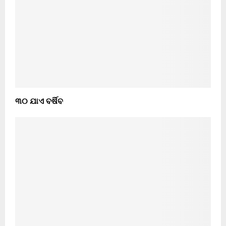
୩୦ ଯାଏ ବର୍ଷିବ